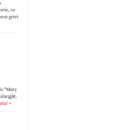
a
orie, ce
orot grivi
dîs “Març
slargjât,
 plui +