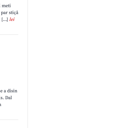
i meti
 par stiçâ
l […]
lei
ie a disin
s. Dal
n