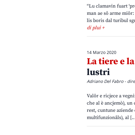
“Lu clamavin fuart ‘pre
man ae sô arme miôr: il
lis boris dal turibul s
di plui +
14 Marzo 2020
La tiere e la
lustri
Adriano Del Fabro - dir
Valôr e ricjece a vegni
che al è ancjemò), un 
rest, cuntune aziende 
multifunzionâls), al [