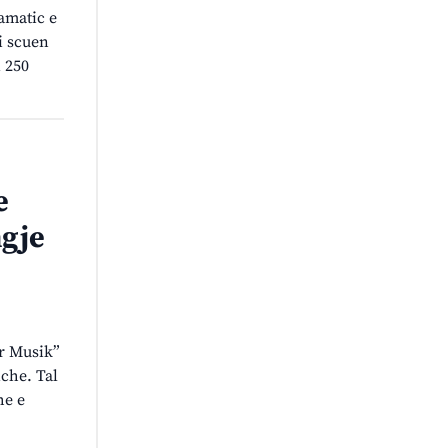
ramatic e
i scuen
i 250
e
ngje
er Musik”
iche. Tal
he e