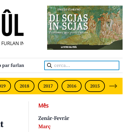
URLAN INDIPENDENT • INDEPENDENT FRIULIAN MONTHLY • 
Cerca:
 par furlan
019
2018
2017
2016
2015
2014
Mês
Zenâr-Fevrâr
t
Març