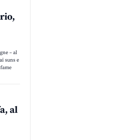
rio,
gne – al
ai suns e
e fame
a, al