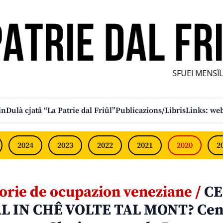
SFUEI MENSÎL F
in
Dulà cjatâ “La Patrie dal Friûl”
Publicazions/Libris
Links: web
2024
2023
2022
2021
2020
2
torie de ocupazion veneziane /
CE
L IN CHÊ VOLTE TAL MONT? Cen