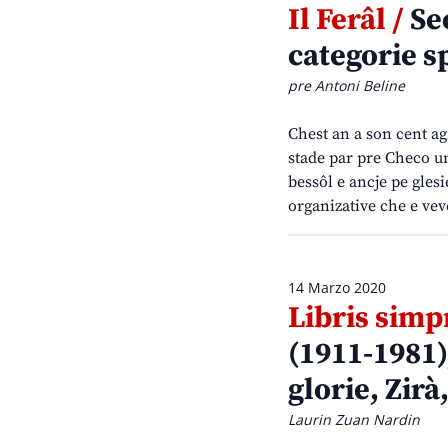
Il Ferâl /
Se
categorie s
pre Antoni Beline
Chest an a son cent ag
stade par pre Checo un
bessôl e ancje pe gles
organizative che e veve
14 Marzo 2020
Libris simp
(1911-1981),
glorie, Zirà
Laurin Zuan Nardin