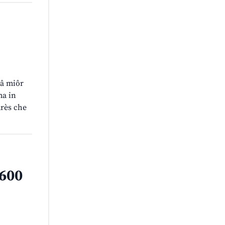
râ miôr
ma in
arès che
 600