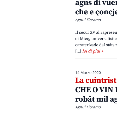
agns di vuer
che e çoncj
Agnul Floramo
Il secul XV al rapresen
di Mieç, universalisti
caraterizade dai stâts 
[…]
lei di plui +
14 Marzo 2020
La cuintris
CHE O VIN 
robât mil ag
Agnul Floramo