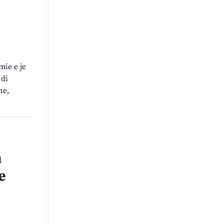
mie e je
 di
he,
n
e