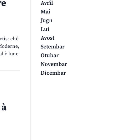
re
Avrîl
Mai
Jugn
Lui
Avost
etis: chê
 Moderne,
Setembar
al è lunc
Otubar
Novembar
Dicembar
 à