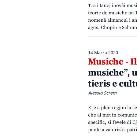
Tra i tancj inovâi musi
teoric de musiche tai 
nomenâ almancul i aniv
agns, Chopin e Schu
14 Marzo 2020
Musiche - Il
musiche”, u
tieris e cul
Alessio Screm
E je a plen regjim la 
che al met in comunica
specific, si fevele di
ponte a valorizâ i pa