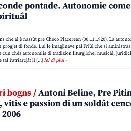
conde pontade. Autonomie come
pirituâl
ns che al è nassût pre Checo Placerean (30.11.1920). La autono
 progjet di fonde. Lui le imagjinave pal Friûl che si aministràs
ie cun chês autonomiis di tradizion liturgjiche, musicâl, juridic
 tal Patriarcjât il […]
lei di plui +
ri bogns /
Antoni Beline, Pre Piti
 vitis e passion di un soldât cenc
, 2006