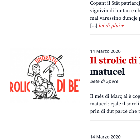
Copant il Stât patriarc
vignivin di lontan e ch
mai varessino duncje pi
[…]
lei di plui +
14 Marzo 2020
Il strolic di
matucel
Bete di Spere
Il mês di Març al è cog
matucel: cjale il sorel
prin di dut parcè che 
14 Marzo 2020