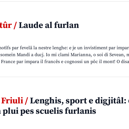
tûr /
Laude al furlan
tîfs par fevelâ la nestre lenghe: e je un invistiment par impa
 i somein Mandi a ducj. Io mi clami Marianna, o soi di Sevean, 
France par impara il francês e cognossi un pôc il mont! O dis
Friuli /
Lenghis, sport e digjitâl:
 plui pes scuelis furlanis