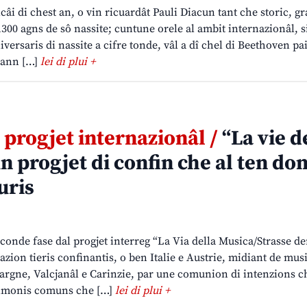
câi di chest an, o vin ricuardât Pauli Diacun tant che storic, g
1300 agns de sô nassite; cuntune orele al ambit internazionâl, s
ersaris di nassite a cifre tonde, vâl a dî chel di Beethoven pa
mann […]
lei di plui +
 progjet internazionâl /
“La vie d
n progjet di confin che al ten do
turis
seconde fase dal progjet interreg “La Via della Musica/Strasse d
zion tieris confinantis, o ben Italie e Austrie, midiant de mus
 Cjargne, Valcjanâl e Carinzie, par une comunion di intenzions c
trimonis comuns che […]
lei di plui +