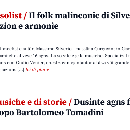
olist /
Il folk malinconic di Silve
zion e armonie
oloncelist e autôr, Massimo Silverio – nassût a Çurçuvint in Cjar
t che al veve 16 agns. La sô vite e je la musiche. Specializât t
lans cun Giulio Venier, chest zovin cjantautôr al à za vût grand
ciazions […]
lei di plui +
usiche e di storie /
Dusinte agns f
copo Bartolomeo Tomadini