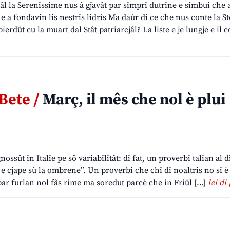
jâl la Serenissime nus à gjavât par simpri dutrine e simbui che 
e a fondavin lis nestris lidrîs Ma daûr di ce che nus conte la St
erdût cu la muart dal Stât patriarcjâl? La liste e je lungje e il c
 Bete /
Març, il mês che nol è plui
nossût in Italie pe sô variabilitât: di fat, un proverbi talian al 
i e cjape sù la ombrene”. Un proverbi che chi di noaltris no si è 
par furlan nol fâs rime ma soredut parcè che in Friûl […]
lei di