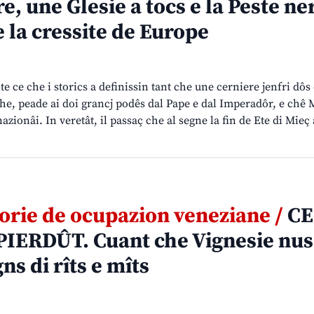
e, une Glesie a tocs e la Peste ne
e la cressite de Europe
te ce che i storics a definissin tant che une cerniere jenfri dôs 
che, peade ai doi grancj podês dal Pape e dal Imperadôr, e chê
nazionâi. In veretât, il passaç che al segne la fin de Ete di Mieç 
torie de ocupazion veneziane /
CE
PIERDÛT. Cuant che Vignesie nus
ns di rîts e mîts