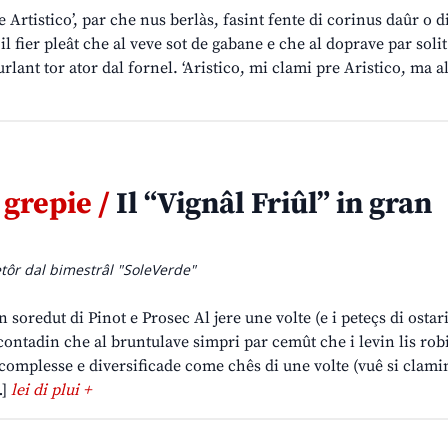
 Artistico’, par che nus berlàs, fasint fente di corinus daûr o d
 fier pleât che al veve sot de gabane e che al doprave par solit
gurlant tor ator dal fornel. ‘Aristico, mi clami pre Aristico, ma a
 grepie /
Il “Vignâl Friûl” in gran
etôr dal bimestrâl "SoleVerde"
n soredut di Pinot e Prosec Al jere une volte (e i peteçs di ostar
contadin che al bruntulave simpri par cemût che i levin lis robi
complesse e diversificade come chês di une volte (vuê si clami
…]
lei di plui +