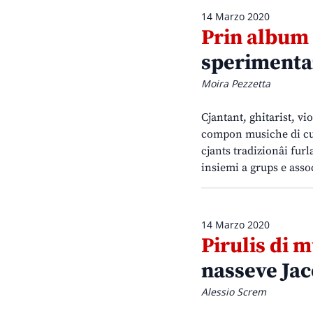
14 Marzo 2020
Prin album s
sperimenta
Moira Pezzetta
Cjantant, ghitarist, vi
compon musiche di cuan
cjants tradizionâi fur
insiemi a grups e asso
14 Marzo 2020
Pirulis di m
nasseve Ja
Alessio Screm