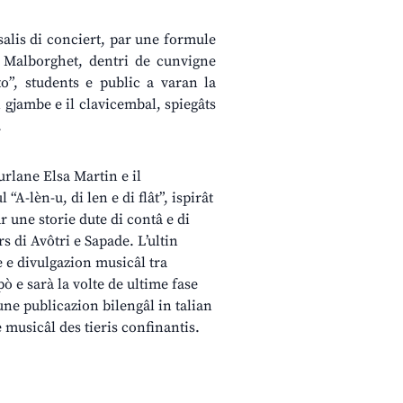
 salis di conciert, par une formule
a Malborghet, dentri de cunvigne
o”, students e public a varan la
i gjambe e il clavicembal, spiegâts
.
furlane Elsa Martin e il
A-lèn-u, di len e di flât”, ispirât
r une storie dute di contâ e di
s di Avôtri e Sapade. L’ultin
 e divulgazion musicâl tra
ò e sarà la volte de ultime fase
une publicazion bilengâl in talian
e musicâl des tieris confinantis.