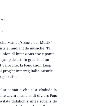
 la
 della Musica/Strasse der Musik”
ustrie, midiant de musiche. Tal
omunion di intenzions che e ponte
cjamp de art. In graciis di un
t Valbrune, la Fondazion Luigi
l progjet Interreg Italie-Austrie
cognossincis.
elzà contât e che al à viodude la
te zovin musicist di diviers Paîs
vitâts didatichis intes scuelis de