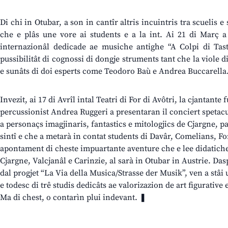
Di chi in Otubar, a son in cantîr altris incuintris tra scuelis e
che e plâs une vore ai students e a la int. Ai 21 di Març 
internazionâl dedicade ae musiche antighe “A Colpi di Tast
pussibilitât di cognossi di dongje struments tant che la viole d
e sunâts di doi esperts come Teodoro Baù e Andrea Buccarella
Invezit, ai 17 di Avrîl intal Teatri di For di Avôtri, la cjantante 
percussionist Andrea Ruggeri a presentaran il conciert spetacul “
a personaçs imagjinaris, fantastics e mitologjics de Cjargne, pa
sintî e che a metarà in contat students di Davâr, Comelians, For
apontament di cheste impuartante aventure che e lee didatiche
Cjargne, Valcjanâl e Carinzie, al sarà in Otubar in Austrie. Dasp
dal progjet “La Via della Musica/Strasse der Musik”, ven a stâi 
e todesc di trê studis dedicâts ae valorizazion de art figurative 
Ma di chest, o contarìn plui indevant. ❚