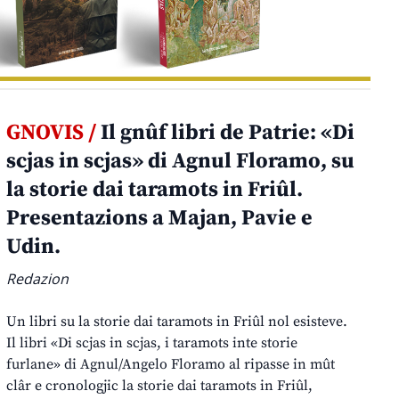
GNOVIS /
Il gnûf libri de Patrie: «Di
scjas in scjas» di Agnul Floramo, su
la storie dai taramots in Friûl.
Presentazions a Majan, Pavie e
Udin.
Redazion
Un libri su la storie dai taramots in Friûl nol esisteve.
Il libri «Di scjas in scjas, i taramots inte storie
furlane» di Agnul/Angelo Floramo al ripasse in mût
clâr e cronologjic la storie dai taramots in Friûl,