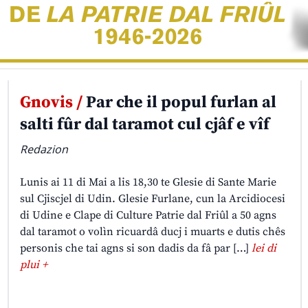
Gnovis /
Par che il popul furlan al
salti fûr dal taramot cul cjâf e vîf
Redazion
Lunis ai 11 di Mai a lis 18,30 te Glesie di Sante Marie
sul Cjiscjel di Udin. Glesie Furlane, cun la Arcidiocesi
di Udine e Clape di Culture Patrie dal Friûl a 50 agns
dal taramot o volìn ricuardâ ducj i muarts e dutis chês
personis che tai agns si son dadis da fâ par […]
lei di
plui +