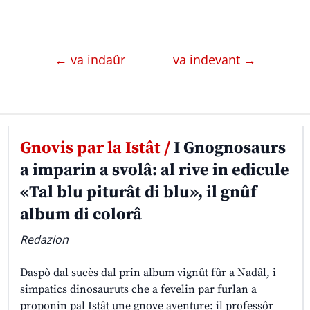
← va indaûr
va indevant →
Gnovis par la Istât /
I Gnognosaurs
a imparin a svolâ: al rive in edicule
«Tal blu piturât di blu», il gnûf
album di colorâ
Redazion
Daspò dal sucès dal prin album vignût fûr a Nadâl, i
simpatics dinosauruts che a fevelin par furlan a
proponin pal Istât une gnove aventure: il professôr