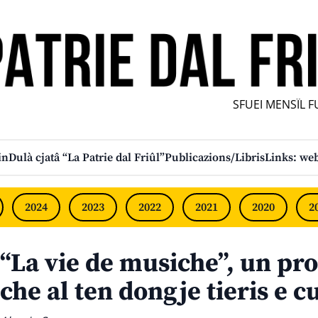
SFUEI MENSÎL FURL
in
Dulà cjatâ “La Patrie dal Friûl”
Publicazions/Libris
Links: web
2024
2023
2022
2021
2020
2
“La vie de musiche”, un pro
che al ten dongje tieris e c