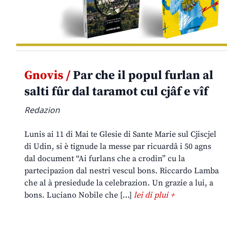
Gnovis /
Par che il popul furlan al
salti fûr dal taramot cul cjâf e vîf
Redazion
Lunis ai 11 di Mai te Glesie di Sante Marie sul Cjiscjel
di Udin, si è tignude la messe par ricuardâ i 50 agns
dal document “Ai furlans che a crodin” cu la
partecipazion dal nestri vescul bons. Riccardo Lamba
che al à presiedude la celebrazion. Un grazie a lui, a
bons. Luciano Nobile che […]
lei di plui +