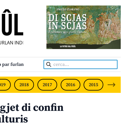
AN INDIPENDENT • INDEPENDENT FRIULIAN MONTHLY • NE
Cerca:
 par furlan
019
2018
2017
2016
2015
2014
gjet di confin
ulturis