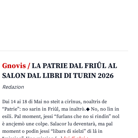
Gnovis /
LA PATRIE DAL FRIÛL AL
SALON DAL LIBRI DI TURIN 2026
Redazion
Dai 14 ai 18 di Mai no steit a cirînus, noaltris de
“Patrie”: no sarin in Friûl, ma inaltrò.◆ No, no lìn in
esili. Pal moment, jessi “furlans che no si rindin” nol
è ancjemò une colpe. Salacor lu deventarà, ma pal
moment o podin jessi “libars di sielzi” di lâ in