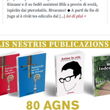
Einsaur e il so fedêl assistent Blik a provin di svolâ,
ispirâts dai pterodatils. Rivarano? ◆ A partî de fin di
Jugn al è rivât tes ediculis dal […]
lei di plui +