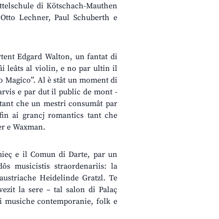
mittelschule di Kötschach-Mauthen
 Otto Lechner, Paul Schuberth e
rtent Edgard Walton, un fantat di
leâts al violin, e no par ultin il
no Magico”. Al è stât un moment di
rvis e par dut il public de mont -
t tant che un mestri consumât par
fin ai grancj romantics tant che
ler e Waxman.
umieç e il Comun di Darte, par un
ôs musicistis straordenariis: la
austriache Heidelinde Gratzl. Te
vezit la sere – tal salon di Palaç
 di musiche contemporanie, folk e