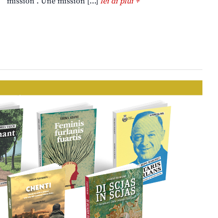
“mission”. Une mission […]
lei di plui +