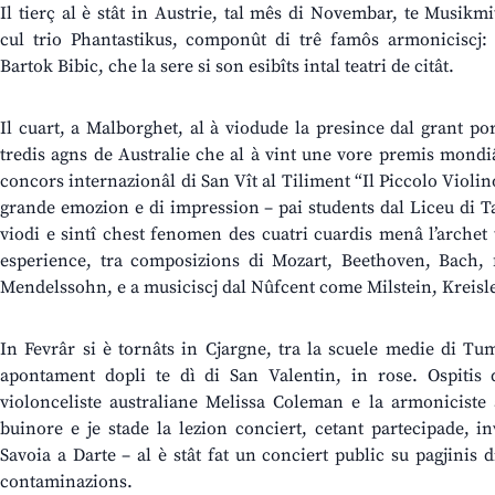
Il tierç al è stât in Austrie, tal mês di Novembar, te Musik
cul trio Phantastikus, componût di trê famôs armoniciscj:
Bartok Bibic, che la sere si son esibîts intal teatri de citât.
Il cuart, a Malborghet, al à viodude la presince dal grant po
tredis agns de Australie che al à vint une vore premis mondiâi 
concors internazionâl di San Vît al Tiliment “Il Piccolo Violi
grande emozion e di impression – pai students dal Liceu di Ta
viodi e sintî chest fenomen des cuatri cuardis menâ l’arche
esperience, tra composizions di Mozart, Beethoven, Bach, 
Mendelssohn, e a musiciscj dal Nûfcent come Milstein, Kreis
In Fevrâr si è tornâts in Cjargne, tra la scuele medie di T
apontament dopli te dì di San Valentin, in rose. Ospitis d
violonceliste australiane Melissa Coleman e la armoniciste 
buinore e je stade la lezion conciert, cetant partecipade, in
Savoia a Darte – al è stât fat un conciert public su pagjinis
contaminazions.