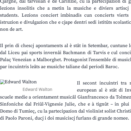
Cjargne, dal tarvisian e de Carinzie, cu la partecipazion di 
lezions insolitis che a metin la musiche e diviers artiscj 
students. Lezions conciert imbinadis cun concierts vierts 
istruzion e divulgazion che e cjape dentri sedi istitûts scolastics
non de art.
Il prin di chescj apontaments al è stât in Setembar, cuntune 
dal Liceu pai sports invernâi Bachmann di Tarvis e cul conci
Palaç Venezian a Malborghet. Protagonist l’ensemble di musi
par incuintris leâts ae musiche taliane dal periodi Baroc.
Il secont incuintri tra
Edward Walton
european al è stât di In
scuele medie a orientament musicâl Gianfrancesco da Tolmezz
Sinfoniche dal Friûl-Vignesie Julie, che e à tignût – in plui
Domo di Tumieç, cu la partecipazion dal violinist solist Christ
di Paolo Paroni, ducj i doi musiciscj furlans di grande nomee.