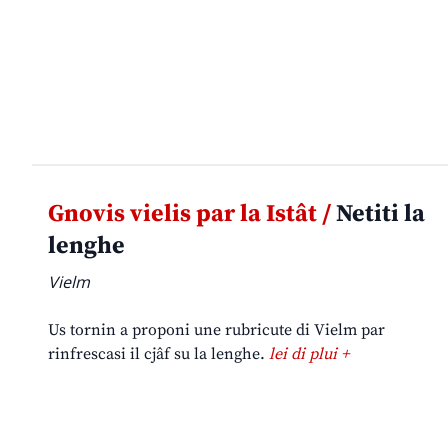
Gnovis vielis par la Istât /
Netiti la
lenghe
Vielm
Us tornin a proponi une rubricute di Vielm par
rinfrescasi il cjâf su la lenghe.
lei di plui +