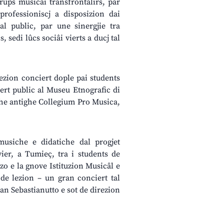
grups musicâi transfrontalîrs, par
professioniscj a disposizion dai
al public, par une sinergjie tra
, sedi lûcs sociâi vierts a ducj tal
lezion conciert dople pai students
ert public al Museu Etnografic di
che antighe Collegium Pro Musica,
 musiche e didatiche dal progjet
vier, a Tumieç, tra i students de
o e la gnove Istituzion Musicâl e
 de lezion – un gran conciert tal
ian Sebastianutto e sot de direzion