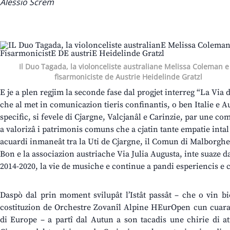
Alessio Screm
Il Duo Tagada, la violonceliste australiane Melissa Coleman e
fisarmoniciste de Austrie Heidelinde Gratzl
E je a plen regjim la seconde fase dal progjet interreg “La Via
che al met in comunicazion tieris confinantis, o ben Italie e A
specific, si fevele di Cjargne, Valcjanâl e Carinzie, par une c
a valorizâ i patrimonis comuns che a cjatin tante empatie intal 
acuardi inmaneât tra la Uti de Cjargne, il Comun di Malborghe
Bon e la associazion austriache Via Julia Augusta, inte suaze da
2014-2020, la vie de musiche e continue a pandi esperiencis e 
Daspò dal prin moment svilupât l’Istât passât – che o vin bi
costituzion de Orchestre Zovanîl Alpine HEurOpen cun cuaran
di Europe – a partî dal Autun a son tacadis une chirie di ati