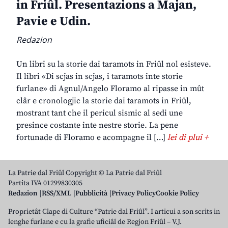
in Friûl. Presentazions a Majan,
Pavie e Udin.
Redazion
Un libri su la storie dai taramots in Friûl nol esisteve.
Il libri «Di scjas in scjas, i taramots inte storie
furlane» di Agnul/Angelo Floramo al ripasse in mût
clâr e cronologjic la storie dai taramots in Friûl,
mostrant tant che il pericul sismic al sedi une
presince costante inte nestre storie. La pene
fortunade di Floramo e acompagne il […]
lei di plui +
La Patrie dal Friûl Copyright © La Patrie dal Friûl
Partita IVA 01299830305
Redazion
RSS/XML
Pubblicità
Privacy Policy
Cookie Policy
Proprietât Clape di Culture “Patrie dal Friûl”. I articui a son scrits in
lenghe furlane e cu la grafie uficiâl de Regjon Friûl – V.J.