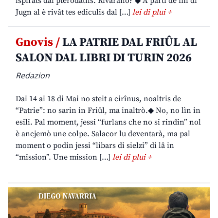
ispirâts dai pterodatils. Rivarano? ◆ A partî de fin di
Jugn al è rivât tes ediculis dal […]
lei di plui +
Gnovis /
LA PATRIE DAL FRIÛL AL
SALON DAL LIBRI DI TURIN 2026
Redazion
Dai 14 ai 18 di Mai no steit a cirînus, noaltris de
“Patrie”: no sarin in Friûl, ma inaltrò.◆ No, no lìn in
esili. Pal moment, jessi “furlans che no si rindin” nol
è ancjemò une colpe. Salacor lu deventarà, ma pal
moment o podin jessi “libars di sielzi” di lâ in
“mission”. Une mission […]
lei di plui +