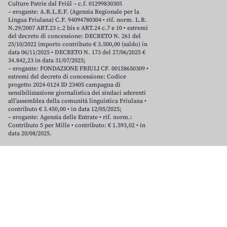
Culture Patrie dal Friûl – c.f. 01299830305
– erogante: A.R.L.E.F. (Agenzia Regionale per la
Lingua Friulana) C.F. 94094780304 • rif. norm. L.R.
N.29/2007 ART.23 c.2 bis e ART.24 c.7 e 10 • estremi
del decreto di concessione: DECRETO N. 261 del
25/10/2022 importo contributo € 3.500,00 (saldo) in
data 06/11/2025 • DECRETO N. 173 del 27/06/2025 €
34.842,23 in data 31/07/2025;
– erogante: FONDAZIONE FRIULI CF. 00158650309 •
estremi del decreto di concessione: Codice
progetto 2024-0124 ID 23405 campagna di
sensibilizzazione giornalistica dei sindaci aderenti
all’assemblea della comunità linguistica Friulana •
contributo € 3.450,00 • in data 12/05/2025;
– erogante: Agenzia delle Entrate • rif. norm.:
Contributo 5 per Mille • contributo: € 1.593,02 • in
data 20/08/2025.