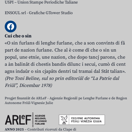
USPI – Union Stampe Periodiche Taliane
ENSOUL srl
-
Grafiche GTower Studio
Cui che o sin
«O sin furlans di lenghe furlane, che a son convints di fâ
part de nazion furlane. Che al è come dî che o sin un
popul, une etnie, une nazion, che dopo tancj parons, che
a àn balinât di chestis bandis dilunc i secui, cumò di cent
agns indaûr o sin cjapâts dentri tal tramai dal Stât talian».
(Pre Toni Beline, sul so prin editoriâl de “La Patrie dal
Friûl”, Dicembar 1978)
Progjet finanziât de ARLeF - Agjenzie Regjonâl pe Lenghe Furlane e de Regjon
Autonome Friûl-Vignesie Julie
ANNO 2025
– Contributi ricevuti da Clape di