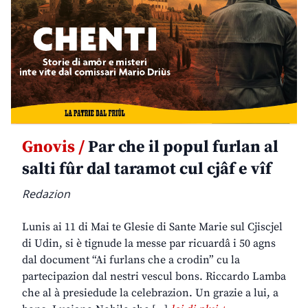
Gnovis /
Par che il popul furlan al
salti fûr dal taramot cul cjâf e vîf
Redazion
Lunis ai 11 di Mai te Glesie di Sante Marie sul Cjiscjel
di Udin, si è tignude la messe par ricuardâ i 50 agns
dal document “Ai furlans che a crodin” cu la
partecipazion dal nestri vescul bons. Riccardo Lamba
che al à presiedude la celebrazion. Un grazie a lui, a