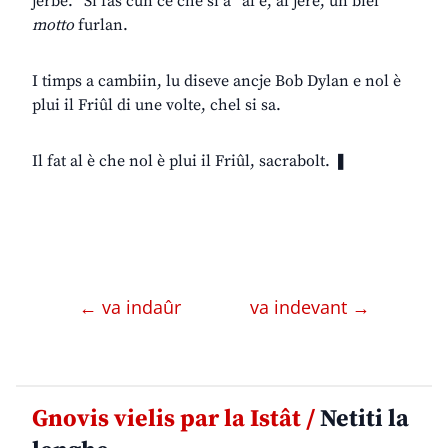
jerbe. “Si fâs cun ce che si à” al è, al jere, un biel
motto
furlan.
I timps a cambiin, lu diseve ancje Bob Dylan e nol è
plui il Friûl di une volte, chel si sa.
Il fat al è che nol è plui il Friûl, sacrabolt. ❚
← va indaûr
va indevant →
Gnovis vielis par la Istât /
Netiti la