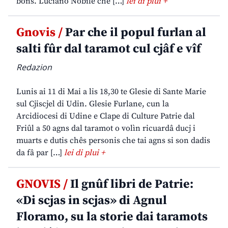
bons. Luciano Nobile che […]
lei di plui +
Gnovis /
Par che il popul furlan al
salti fûr dal taramot cul cjâf e vîf
Redazion
Lunis ai 11 di Mai a lis 18,30 te Glesie di Sante Marie
sul Cjiscjel di Udin. Glesie Furlane, cun la
Arcidiocesi di Udine e Clape di Culture Patrie dal
Friûl a 50 agns dal taramot o volìn ricuardâ ducj i
muarts e dutis chês personis che tai agns si son dadis
da fâ par […]
lei di plui +
GNOVIS /
Il gnûf libri de Patrie:
«Di scjas in scjas» di Agnul
Floramo, su la storie dai taramots