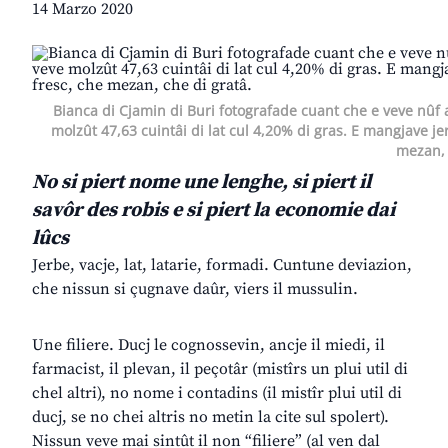
14 Marzo 2020
Bianca di Cjamin di Buri fotografade cuant che e veve nûf a
molzût 47,63 cuintâi di lat cul 4,20% di gras. E mangjave je
mezan, 
No si piert nome une lenghe, si piert il
savôr des robis
e si piert la economie dai
lûcs
Jerbe, vacje, lat, latarie, formadi. Cuntune deviazion,
che nissun si çugnave daûr, viers il mussulin.
Une filiere. Ducj le cognossevin, ancje il miedi, il
farmacist, il plevan, il peçotâr (mistîrs un plui util di
chel altri), no nome i contadins (il mistîr plui util di
ducj, se no chei altris no metin la cite sul spolert).
Nissun veve mai sintût il non “filiere” (al ven dal