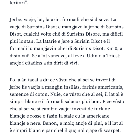
teritori”.
Jerbe, vacje, lat, latarie, formadi che si diseve. La
vacje di Surisins Disot e mangjave la jerbe di Surisins
Disot, cualchi volte chê di Surisins Disore, ma dificil
plui lontan. La latarie e jere a Surisin Disot e il
formadi lu mangjavin chei di Surisins Disot. Km 0, a
disin vuê. Se a ‘nt vanzave, al leve a Udin o a Triest;
ancje i citadins a àn dirit di vivi.
Po, a àn tacât a dî: ce vûstu che al sei se invezit di
jerbe lis vacjis a mangjin insilâts, farinis americanis,
semence di coton. Nuie, ce vûstu che al sei, il lat al è
simpri blanc e il formadi salacor plui bon. E ce vûstu
che al sei se si cambie vacje: invezit de furlane
blancje e rosse o fasìn la stale cu la americane
blancje e nere. Benon, e molç ancje di plui, e il lat al
è simpri blanc e par chel il çuç nol cjape di scarpet.