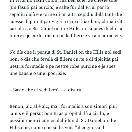
In Friûl no fasìn coton, ma ben soie. Se cheste soie
(un fasuli pai purcits) e salte fûr dal Friûl par lâ
sepidiu dulà e e torne di un altri sepidiu dulà tant che
cuesse di purcit par vignî a cjapâ l’aiar bon, climatizât
par altri, a St. Daniel on the Hills, no si pues dî che la
filiere e je curte: disìn che la filiere e va a madrac vie.
No dîs che il persut di St. Daniel on the Hills nol sedi
bon, o dîs che fevelâ di filiere curte e di tipicitât pai
nestris formadis e pe nestre robe purcine e je spes
une bausie o une ipocrisie.
– Baste che al sedi bon! – si disarà.
Benon, alc al è alc, ma i formadis a son simpri plui
lamis e il persut bon tu âs propit di lâ a cirîlu, e
pussibilmentri cun cualchidun di St. Daniel on the
Hills che, come che si dîs vuê, “al cognossi il