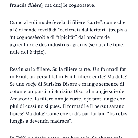
francês
filière
), ma ducj le cognosseve.
Cumò al è di mode fevelâ di filiere “curte”, come che
al è di mode fevelâ di “ecelencis dal teritori” (tropis a
‘nt cognossêso?) e di “tipicitât” dai prodots de
agriculture e des industriis agrariis (se dut al è tipic,
nuie nol è tipic).
Restìn su la filiere. Su la filiere curte. Un formadi fat
in Friûl, un persut fat in Friûl: filiere curte? Ma dulà?
Se une vacje di Surisins Disore e mangje semence di
coton e un purcit di Surisins Disot al mangje soie de
Amazonie, la filiere non je curte, e je tant lungje che
plui di cussì no si pues. Il formadi e il persut sarano
tipics? Ma dulà? Come che si dîs par furlan: “lis robis
lungjis a deventin madracs”.