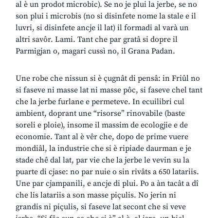
al è un prodot microbic). Se no je plui la jerbe, se no
son plui i microbis (no si disinfete nome la stale e il
luvri, si disinfete ancje il lat) il formadi al varà un
altri savôr. Lami. Tant che par gratâ si dopre il
Parmigjan o, magari cussì no, il Grana Padan.
Une robe che nissun si è çugnât di pensâ: in Friûl no
si faseve ni masse lat ni masse pôc, si faseve chel tant
che la jerbe furlane e permeteve. In ecuilibri cul
ambient, doprant une “risorse” rinovabile (baste
soreli e ploie), insome il massim de ecologjie e de
economie. Tant al è vêr che, dopo de prime vuere
mondiâl, la industrie che si è ripiade daurman e je
stade chê dal lat, par vie che la jerbe le vevin su la
puarte di cjase: no par nuie o sin rivâts a 650 latariis.
Une par cjampanili, e ancje di plui. Po a àn tacât a dî
che lis latariis a son masse piçulis. No jerin ni
grandis ni piçulis, si faseve lat secont che si veve