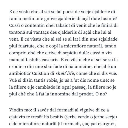
E ce vûstu che al sei se tal puest de vecje cjalderie di
ram o metìn une gnove cjalderie di açâl dute lusinte?
Cussì o contentin chel tabaiot di venit che le finirà di
tontonâ sui vantaçs des cjalderiis di açâl che lui al
vent. E ce vûstu che al sei se al lat i din une scjaldade
plui fuartute, che e copi la microflore naturâl, tant o
comprìn chê che e rive di sepidiu dulà: cussì o vin
mancul fastidis casearis. E ce vûstu che al sei se su la
crodie o din une sborfade di natamicine, che al è un
antibiotic? Cuistion di
shelf life
, come che si dîs vuê.
Vuê si disin tantis robis, jo us a ‘nt dîs nome une: se
la filiere e je cambiade in ogni passaç, la filiere no je
plui chê che à fat la innomine dal prodot. O no?
Viodìn mo: il savôr dal formadi al vignive di ce a
cjatavin te tresêf lis bestiis (jerbe verde o jerbe secje)
e de microflore naturâl (il formadi, çuç pai cjargnei,