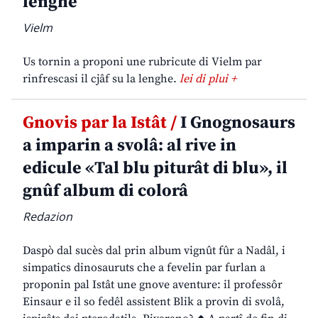
lenghe
Vielm
Us tornin a proponi une rubricute di Vielm par
rinfrescasi il cjâf su la lenghe.
lei di plui +
Gnovis par la Istât /
I Gnognosaurs
a imparin a svolâ: al rive in
edicule «Tal blu piturât di blu», il
gnûf album di colorâ
Redazion
Daspò dal sucès dal prin album vignût fûr a Nadâl, i
simpatics dinosauruts che a fevelin par furlan a
proponin pal Istât une gnove aventure: il professôr
Einsaur e il so fedêl assistent Blik a provin di svolâ,