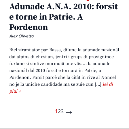
Adunade A.N.A. 2010: forsit
e torne in Patrie. A
Pordenon
Alex Olivetto
Biel zirant ator par Bassa, dilunc la adunade nazionâl
dai alpins di chest an, jenfri i grups di provignince
furlane si sintive murmuiâ une vôs:… la adunade
nazionâl dal 2010 forsit e tornarà in Patrie, a
Pordenon. Forsit parcè che la citât in rive al Noncel
no je la uniche candidade ma se zuie cun […]
lei di
plui +
→
1
2
3