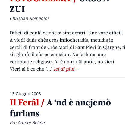
ZUI
Christian Romanini
Dificil di contâ ce che si sint dentri. Une vore dificil.
A viodi dutis chês crôs inflochetadis, metudis in
cercli di front de Crôs Mari di Sant Pieri in Cjargne, ti
si sglonfe il cûr pe emozion. No je dome une
cerimonie religjose. Al è un rituâl antîc, no vieri.
Vieri al è ce che […]
lei di plui +
13 Giugno 2008
Il Ferâl /
A ‘nd è ancjemò
furlans
Pre Antoni Beline