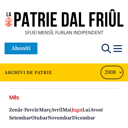
SFUEI MENSÎL FURLAN INDIPENDENT
Aboniti
ARCHIVI DE PATRIE
Mês
Zenâr-Fevrâr
Març
Avrîl
Mai
Jugn
Lui
Avost
Setembar
Otubar
Novembar
Dicembar