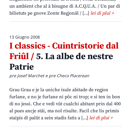
un ambient che al à bisugne di A.C.Q.U.A. / Un par di
bilietuts pe gnove Zonte Regjonâl / […]
lei di plui +
13 Giugno 2008
I classics - Cuintristorie dal
Friûl /
5. La albe de nestre
Patrie
pre Josef Marchet e pre Checo Placerean
Grau Grau e je la uniche isule abitade de regjon
furlane, e no je furlane ni pôc ni trop; e si ten in bon
di no jessi. Che e vedi vût cualchi abitant prin dal 400
al pues ancje stâi, ma nol risulte. Facil che lis primis
staipis di palût a sein stadis fatis a […]
lei di plui +