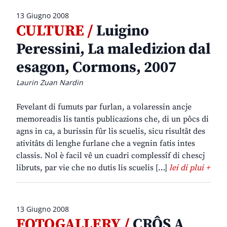
13 Giugno 2008
CULTURE /
Luigino
Peressini, La maledizion dal
esagon, Cormons, 2007
Laurin Zuan Nardin
Fevelant di fumuts par furlan, a volaressin ancje
memoreadis lis tantis publicazions che, di un pôcs di
agns in ca, a burissin fûr lis scuelis, sicu risultât des
ativitâts di lenghe furlane che a vegnin fatis intes
classis. Nol è facil vê un cuadri complessîf di chescj
libruts, par vie che no dutis lis scuelis […]
lei di plui +
13 Giugno 2008
FOTOGALLERY /
CRÔS A