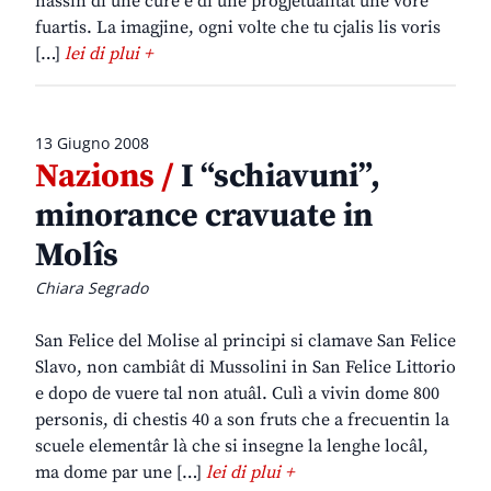
nassin di une cure e di une progjetualitât une vore
fuartis. La imagjine, ogni volte che tu cjalis lis voris
[…]
lei di plui +
13 Giugno 2008
Nazions /
I “schiavuni”,
minorance cravuate in
Molîs
Chiara Segrado
San Felice del Molise al principi si clamave San Felice
Slavo, non cambiât di Mussolini in San Felice Littorio
e dopo de vuere tal non atuâl. Culì a vivin dome 800
personis, di chestis 40 a son fruts che a frecuentin la
scuele elementâr là che si insegne la lenghe locâl,
ma dome par une […]
lei di plui +