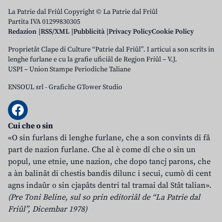
La Patrie dal Friûl Copyright © La Patrie dal Friûl
Partita IVA 01299830305
Redazion
RSS/XML
Pubblicità
Privacy Policy
Cookie Policy
Proprietât Clape di Culture “Patrie dal Friûl”. I articui a son scrits in
lenghe furlane e cu la grafie uficiâl de Regjon Friûl – V.J.
USPI – Union Stampe Periodiche Taliane
ENSOUL srl
-
Grafiche GTower Studio
Cui che o sin
«O sin furlans di lenghe furlane, che a son convints di fâ
part de nazion furlane. Che al è come dî che o sin un
popul, une etnie, une nazion, che dopo tancj parons, che
a àn balinât di chestis bandis dilunc i secui, cumò di cent
agns indaûr o sin cjapâts dentri tal tramai dal Stât talian».
(Pre Toni Beline, sul so prin editoriâl de “La Patrie dal
Friûl”, Dicembar 1978)