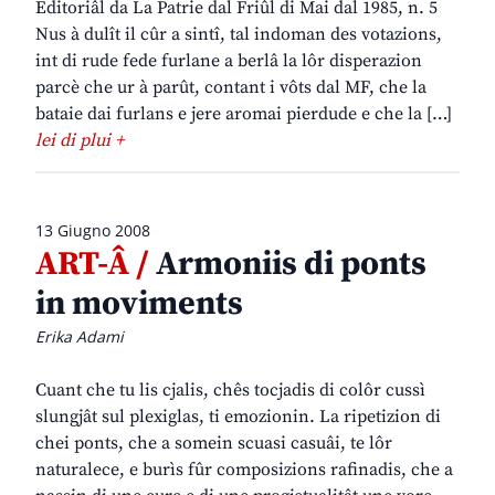
Editoriâl da La Patrie dal Friûl di Mai dal 1985, n. 5
Nus à dulît il cûr a sintî, tal indoman des votazions,
int di rude fede furlane a berlâ la lôr disperazion
parcè che ur à parût, contant i vôts dal MF, che la
bataie dai furlans e jere aromai pierdude e che la […]
lei di plui +
13 Giugno 2008
ART-Â /
Armoniis di ponts
in moviments
Erika Adami
Cuant che tu lis cjalis, chês tocjadis di colôr cussì
slungjât sul plexiglas, ti emozionin. La ripetizion di
chei ponts, che a somein scuasi casuâi, te lôr
naturalece, e burìs fûr composizions rafinadis, che a