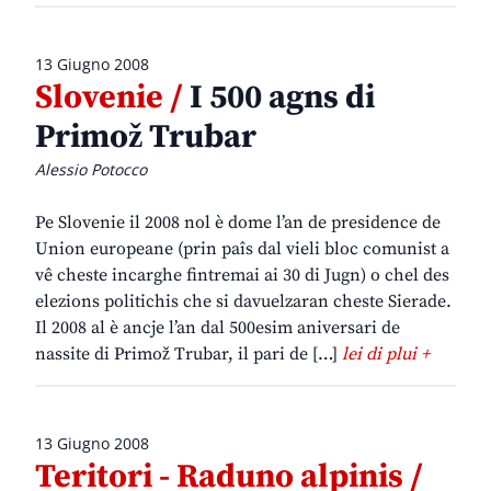
13 Giugno 2008
Slovenie /
I 500 agns di
Primož Trubar
Alessio Potocco
Pe Slovenie il 2008 nol è dome l’an de presidence de
Union europeane (prin paîs dal vieli bloc comunist a
vê cheste incarghe fintremai ai 30 di Jugn) o chel des
elezions politichis che si davuelzaran cheste Sierade.
Il 2008 al è ancje l’an dal 500esim aniversari de
nassite di Primož Trubar, il pari de […]
lei di plui +
13 Giugno 2008
Teritori - Raduno alpinis /