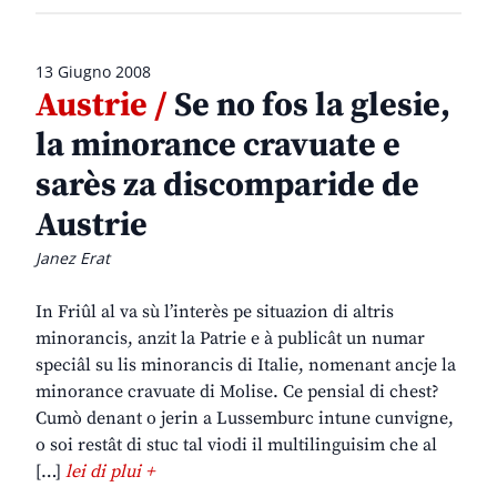
13 Giugno 2008
Austrie /
Se no fos la glesie,
la minorance cravuate e
sarès za discomparide de
Austrie
Janez Erat
In Friûl al va sù l’interès pe situazion di altris
minorancis, anzit la Patrie e à publicât un numar
speciâl su lis minorancis di Italie, nomenant ancje la
minorance cravuate di Molise. Ce pensial di chest?
Cumò denant o jerin a Lussemburc intune cunvigne,
o soi restât di stuc tal viodi il multilinguisim che al
[…]
lei di plui +