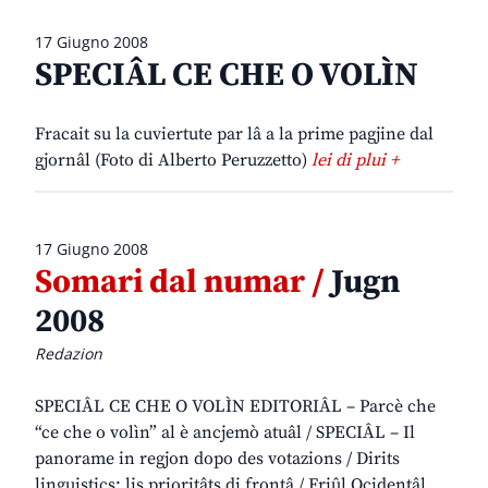
17 Giugno 2008
SPECIÂL CE CHE O VOLÌN
Fracait su la cuviertute par lâ a la prime pagjine dal
gjornâl (Foto di Alberto Peruzzetto)
lei di plui +
17 Giugno 2008
Somari dal numar /
Jugn
2008
Redazion
SPECIÂL CE CHE O VOLÌN EDITORIÂL – Parcè che
“ce che o volìn” al è ancjemò atuâl / SPECIÂL – Il
panorame in regjon dopo des votazions / Dirits
linguistics: lis prioritâts di frontâ / Friûl Ocidentâl,