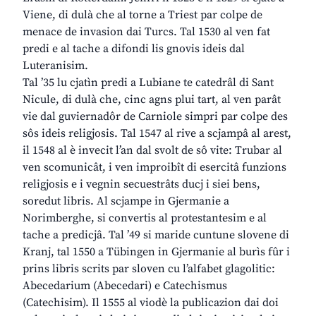
Viene, di dulà che al torne a Triest par colpe de
menace de invasion dai Turcs. Tal 1530 al ven fat
predi e al tache a difondi lis gnovis ideis dal
Luteranisim.
Tal ’35 lu cjatìn predi a Lubiane te catedrâl di Sant
Nicule, di dulà che, cinc agns plui tart, al ven parât
vie dal guviernadôr de Carniole simpri par colpe des
sôs ideis religjosis. Tal 1547 al rive a scjampâ al arest,
il 1548 al è invecit l’an dal svolt de sô vite: Trubar al
ven scomunicât, i ven improibît di esercitâ funzions
religjosis e i vegnin secuestrâts ducj i siei bens,
soredut libris. Al scjampe in Gjermanie a
Norimberghe, si convertis al protestantesim e al
tache a predicjâ. Tal ’49 si maride cuntune slovene di
Kranj, tal 1550 a Tübingen in Gjermanie al burìs fûr i
prins libris scrits par sloven cu l’alfabet glagolitic:
Abecedarium (Abecedari) e Catechismus
(Catechisim). Il 1555 al viodè la publicazion dai doi