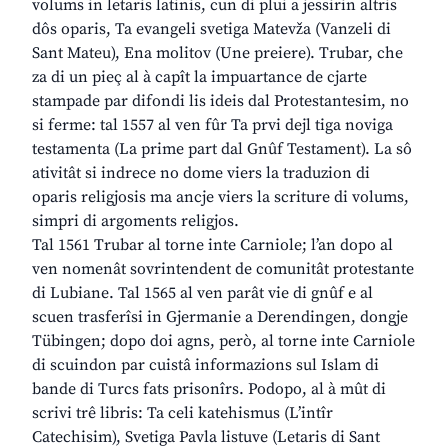
volums in letaris latinis, cun di plui a jessirin altris
dôs oparis, Ta evangeli svetiga Matevža (Vanzeli di
Sant Mateu), Ena molitov (Une preiere). Trubar, che
za di un pieç al à capît la impuartance de cjarte
stampade par difondi lis ideis dal Protestantesim, no
si ferme: tal 1557 al ven fûr Ta prvi dejl tiga noviga
testamenta (La prime part dal Gnûf Testament). La sô
ativitât si indrece no dome viers la traduzion di
oparis religjosis ma ancje viers la scriture di volums,
simpri di argoments religjos.
Tal 1561 Trubar al torne inte Carniole; l’an dopo al
ven nomenât sovrintendent de comunitât protestante
di Lubiane. Tal 1565 al ven parât vie di gnûf e al
scuen trasferîsi in Gjermanie a Derendingen, dongje
Tübingen; dopo doi agns, però, al torne inte Carniole
di scuindon par cuistâ informazions sul Islam di
bande di Turcs fats prisonîrs. Podopo, al à mût di
scrivi trê libris: Ta celi katehismus (L’intîr
Catechisim), Svetiga Pavla listuve (Letaris di Sant