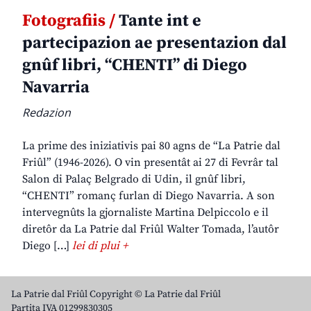
Fotografiis /
Tante int e
partecipazion ae presentazion dal
gnûf libri, “CHENTI” di Diego
Navarria
Redazion
La prime des iniziativis pai 80 agns de “La Patrie dal
Friûl” (1946-2026). O vin presentât ai 27 di Fevrâr tal
Salon di Palaç Belgrado di Udin, il gnûf libri,
“CHENTI” romanç furlan di Diego Navarria. A son
intervegnûts la gjornaliste Martina Delpiccolo e il
diretôr da La Patrie dal Friûl Walter Tomada, l’autôr
Diego […]
lei di plui +
La Patrie dal Friûl Copyright © La Patrie dal Friûl
Partita IVA 01299830305