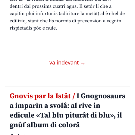
dentri dai prossims cuatri agns. Il setôr li che a
capitin plui infortunis (adiriture la metât) al è chel de
edilizie, stant che lis normis di prevenzion a vegnin
rispietadis pôc e nuie.
va indevant →
Gnovis par la Istât /
I Gnognosaurs
a imparin a svolâ: al rive in
edicule «Tal blu piturât di blu», il
gnûf album di colorâ