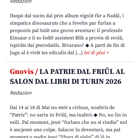
Redazion
Daspò dal sucès dal prin album vignût fûr a Nadâl, i
simpatics dinosauruts che a fevelin par furlan a
proponin pal Istât une gnove aventure: il professôr
Einsaur e il so fedêl assistent Blik a provin di svolâ,
ispirâts dai pterodatils. Rivarano? ◆ A partî de fin di
Jugn al è rivât tes ediculis dal […]
lei di plui +
Gnovis /
LA PATRIE DAL FRIÛL AL
SALON DAL LIBRI DI TURIN 2026
Redazion
Dai 14 ai 18 di Mai no steit a cirînus, noaltris de
“Patrie”: no sarin in Friûl, ma inaltrò.◆ No, no lìn in
esili. Pal moment, jessi “furlans che no si rindin” nol
è ancjemò une colpe. Salacor lu deventarà, ma pal
moment o podin jessi “libars di sielzi” di lâ in