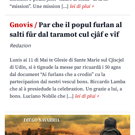
“mission”. Une mission […]
lei di plui +
Gnovis /
Par che il popul furlan al
salti fûr dal taramot cul cjâf e vîf
Redazion
Lunis ai 11 di Mai te Glesie di Sante Marie sul Cjiscjel
di Udin, si è tignude la messe par ricuardâ i 50 agns
dal document “Ai furlans che a crodin” cu la
partecipazion dal nestri vescul bons. Riccardo Lamba
che al à presiedude la celebrazion. Un grazie a lui, a
bons. Luciano Nobile che […]
lei di plui +