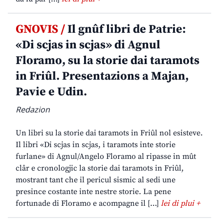
GNOVIS /
Il gnûf libri de Patrie:
«Di scjas in scjas» di Agnul
Floramo, su la storie dai taramots
in Friûl. Presentazions a Majan,
Pavie e Udin.
Redazion
Un libri su la storie dai taramots in Friûl nol esisteve.
Il libri «Di scjas in scjas, i taramots inte storie
furlane» di Agnul/Angelo Floramo al ripasse in mût
clâr e cronologjic la storie dai taramots in Friûl,
mostrant tant che il pericul sismic al sedi une
presince costante inte nestre storie. La pene
fortunade di Floramo e acompagne il […]
lei di plui +