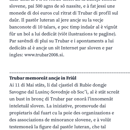
slovene, pai 500 agns de sô nassite, e à fat jessi une
monede di doi euros cul ritrat di Trubar di profîl sul
daûr. Il pastôr luteran al jere ancje su la vecje
banconote di 10 talars, e poc timp indaûr al è vignût
fûr un bol a lui dedicât (viôt ilustrazions te pagjine).
Par savêndi di plui su Trubar e i apontaments a lui
dedicâts al è ancje un sît Internet par sloven e par
ingles: www.trubar2008.si.
____________________________________________________
Trubar memoreât ancje in Friûl
Ai 11 di Mai stâts, li dal cjastiel di Rubie dongje
Savogne dal Lusinç-Sovodnje ob Socˇi, al è stât screât
un bust in bronç di Trubar par onorâ l’innomenât
inteletuâl sloven. La iniziative, promovude dai
propietaris dal fuart cu la poie des organizazions e
des associazions de minorance slovene, e à volût
testemoneâ la figure dal pastôr luteran, che tal