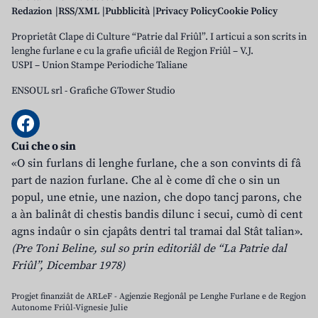
Redazion
RSS/XML
Pubblicità
Privacy Policy
Cookie Policy
Proprietât Clape di Culture “Patrie dal Friûl”. I articui a son scrits in
lenghe furlane e cu la grafie uficiâl de Regjon Friûl – V.J.
USPI – Union Stampe Periodiche Taliane
ENSOUL srl
-
Grafiche GTower Studio
Cui che o sin
«O sin furlans di lenghe furlane, che a son convints di fâ
part de nazion furlane. Che al è come dî che o sin un
popul, une etnie, une nazion, che dopo tancj parons, che
a àn balinât di chestis bandis dilunc i secui, cumò di cent
agns indaûr o sin cjapâts dentri tal tramai dal Stât talian».
(Pre Toni Beline, sul so prin editoriâl de “La Patrie dal
Friûl”, Dicembar 1978)
Progjet finanziât de ARLeF - Agjenzie Regjonâl pe Lenghe Furlane e de Regjon
Autonome Friûl-Vignesie Julie