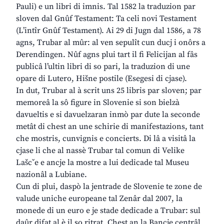
Pauli) e un libri di imnis. Tal 1582 la traduzion par
sloven dal Gnûf Testament: Ta celi novi Testament
(L’intîr Gnûf Testament). Ai 29 di Jugn dal 1586, a 78
agns, Trubar al mûr: al ven sepulît cun ducj i onôrs a
Derendingen. Nûf agns plui tart il fi Felicijan al fâs
publicâ l’ultin libri di so pari, la traduzion di une
opare di Lutero, Hišne postile (Esegesi di cjase).
In dut, Trubar al à scrit uns 25 libris par sloven; par
memoreâ la sô figure in Slovenie si son bielzà
davueltis e si davuelzaran inmò par dute la seconde
metât di chest an une schirie di manifestazions, tant
che mostris, cunvignis e concierts. Di lâ a visitâ la
cjase li che al nassè Trubar tal comun di Velike
Lašcˇe e ancje la mostre a lui dedicade tal Museu
nazionâl a Lubiane.
Cun di plui, daspò la jentrade de Slovenie te zone de
valude uniche europeane tal Zenâr dal 2007, la
monede di un euro e je stade dedicade a Trubar: sul
daûr difat al è il so ritrat. Chest an la Bancje centrâl