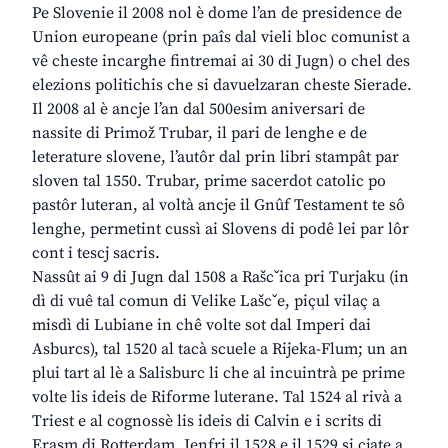
Pe Slovenie il 2008 nol è dome l’an de presidence de
Union europeane (prin paîs dal vieli bloc comunist a
vê cheste incarghe fintremai ai 30 di Jugn) o chel des
elezions politichis che si davuelzaran cheste Sierade.
Il 2008 al è ancje l’an dal 500esim aniversari de
nassite di Primož Trubar, il pari de lenghe e de
leterature slovene, l’autôr dal prin libri stampât par
sloven tal 1550. Trubar, prime sacerdot catolic po
pastôr luteran, al voltà ancje il Gnûf Testament te sô
lenghe, permetint cussì ai Slovens di podê lei par lôr
cont i tescj sacris.
Nassût ai 9 di Jugn dal 1508 a Rašcˇica pri Turjaku (in
dì di vuê tal comun di Velike Lašcˇe, piçul vilaç a
misdì di Lubiane in chê volte sot dal Imperi dai
Asburcs), tal 1520 al tacà scuele a Rijeka-Flum; un an
plui tart al lè a Salisburc li che al incuintrà pe prime
volte lis ideis de Riforme luterane. Tal 1524 al rivà a
Triest e al cognossè lis ideis di Calvin e i scrits di
Erasm di Rotterdam. Jenfri il 1528 e il 1529 si cjate a