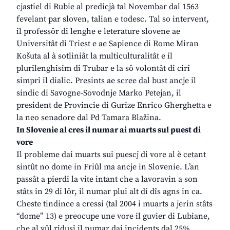
cjastiel di Rubie al predicjà tal Novembar dal 1563
fevelant par sloven, talian e todesc. Tal so intervent,
il professôr di lenghe e leterature slovene ae
Universitât di Triest e ae Sapience di Rome Miran
Košuta al à sotliniât la multiculturalitât e il
plurilenghisim di Trubar e la sô volontât di cirî
simpri il dialic. Presints ae scree dal bust ancje il
sindic di Savogne-Sovodnje Marko Petejan, il
president de Provincie di Gurize Enrico Gherghetta e
la neo senadore dal Pd Tamara Blažina.
In Slovenie al cres il numar ai muarts sul puest di
vore
Il probleme dai muarts sui puescj di vore al è cetant
sintût no dome in Friûl ma ancje in Slovenie. L’an
passât a pierdi la vite intant che a lavoravin a son
stâts in 29 di lôr, il numar plui alt di dîs agns in ca.
Cheste tindince a cressi (tal 2004 i muarts a jerin stâts
“dome” 13) e preocupe une vore il guvier di Lubiane,
che al vûl ridusi il numar dai incidents dal 25%