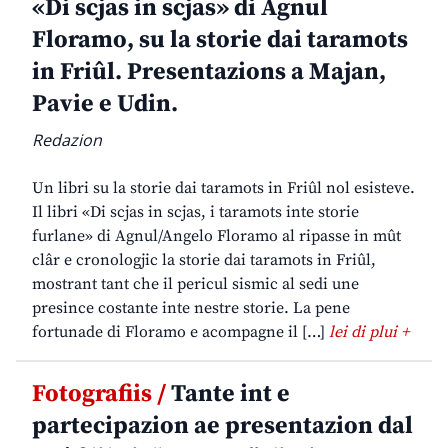
«Di scjas in scjas» di Agnul
Floramo, su la storie dai taramots
in Friûl. Presentazions a Majan,
Pavie e Udin.
Redazion
Un libri su la storie dai taramots in Friûl nol esisteve.
Il libri «Di scjas in scjas, i taramots inte storie
furlane» di Agnul/Angelo Floramo al ripasse in mût
clâr e cronologjic la storie dai taramots in Friûl,
mostrant tant che il pericul sismic al sedi une
presince costante inte nestre storie. La pene
fortunade di Floramo e acompagne il […]
lei di plui +
Fotografiis /
Tante int e
partecipazion ae presentazion dal