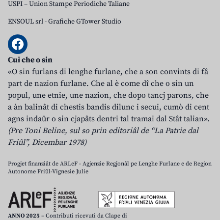
USPI – Union Stampe Periodiche Taliane
ENSOUL srl
-
Grafiche GTower Studio
Cui che o sin
«O sin furlans di lenghe furlane, che a son convints di fâ
part de nazion furlane. Che al è come dî che o sin un
popul, une etnie, une nazion, che dopo tancj parons, che
a àn balinât di chestis bandis dilunc i secui, cumò di cent
agns indaûr o sin cjapâts dentri tal tramai dal Stât talian».
(Pre Toni Beline, sul so prin editoriâl de “La Patrie dal
Friûl”, Dicembar 1978)
Progjet finanziât de ARLeF - Agjenzie Regjonâl pe Lenghe Furlane e de Regjon
Autonome Friûl-Vignesie Julie
ANNO 2025
– Contributi ricevuti da Clape di