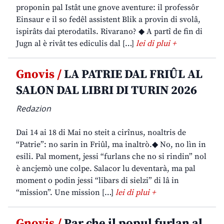
proponin pal Istât une gnove aventure: il professôr
Einsaur e il so fedêl assistent Blik a provin di svolâ,
ispirâts dai pterodatils. Rivarano? ◆ A partî de fin di
Jugn al è rivât tes ediculis dal […]
lei di plui +
Gnovis /
LA PATRIE DAL FRIÛL AL
SALON DAL LIBRI DI TURIN 2026
Redazion
Dai 14 ai 18 di Mai no steit a cirînus, noaltris de
“Patrie”: no sarin in Friûl, ma inaltrò.◆ No, no lìn in
esili. Pal moment, jessi “furlans che no si rindin” nol
è ancjemò une colpe. Salacor lu deventarà, ma pal
moment o podin jessi “libars di sielzi” di lâ in
“mission”. Une mission […]
lei di plui +
Gnovis /
Par che il popul furlan al