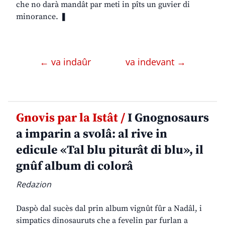
che no darà mandât par meti in pîts un guvier di
minorance. ❚
← va indaûr
va indevant →
Gnovis par la Istât /
I Gnognosaurs
a imparin a svolâ: al rive in
edicule «Tal blu piturât di blu», il
gnûf album di colorâ
Redazion
Daspò dal sucès dal prin album vignût fûr a Nadâl, i
simpatics dinosauruts che a fevelin par furlan a