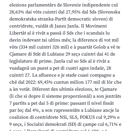
elezions parlamentârs de Slovenie indipendente cul
28,63% dai vôts cuintri dal 27,95% dal Sds (Slovenska
demokratska stranka-Partît democratic sloven) di
centridrete, vuidât di Janez Janša. Il Moviment
Libertât al è rivât a passâ il Sds che i scandais lu
davin indevant tai ultins mês; la diference di vot mil
vôts (334 mil cuintri 326 mil) e à puartât Golob a vê te
Cjamare di Stât di Lubiane 29 seçs cuintri dai 41 de
legjislature di prime. Janša cul so Sds al è rivât a
vuadagnâ un puest a pet di cuatri agns indaûr, 28
cuintri 27. La afluence e je stade cuasi compagne a
chê dal 2022: 69,45% cuntun milion 177 mil di lôr che
a àn votât. Diferent des ultimis elezions, te Cjamare
(li che si dopre il sisteme proporzionâl) a son jentrâts
7 partîts a pet dai 5 di prime: passant il nivel fissât
par leç dal 4%, a son rapresentâts a Lubiane ancje la
coalizion di centridrete NSi, SLS, FOKUS cul 9,29% e
9 seçs, i Socialni demokrati (SD) di çampe cul 6,71% e