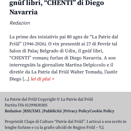
gnûf libri, “CHENTI” di Diego
Navarria
Redazion
La prime des iniziativis pai 80 agns de “La Patrie dal
Friûl” (1946-2026). O vin presentât ai 27 di Fevrâr tal
Salon di Palaç Belgrado di Udin, il gnûf libri,
“CHENTI” romanç furlan di Diego Navarria. A son
intervegnûts la gjornaliste Martina Delpiccolo e il
diretôr da La Patrie dal Friûl Walter Tomada, l’autôr
Diego […]
lei di plui +
La Patrie dal Friûl Copyright © La Patrie dal Friûl
Partita IVA 01299830305
Redazion
RSS/XML
Pubblicità
Privacy Policy
Cookie Policy
Proprietât Clape di Culture “Patrie dal Friûl”. I articui a son scrits in
lenghe furlane e cu la grafie uficiâl de Regjon Friûl – V.J.