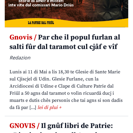
Gnovis /
Par che il popul furlan al
salti fûr dal taramot cul cjâf e vîf
Redazion
Lunis ai 11 di Mai a lis 18,30 te Glesie di Sante Marie
sul Cjiscjel di Udin. Glesie Furlane, cun la
Arcidiocesi di Udine e Clape di Culture Patrie dal
Friûl a 50 agns dal taramot o volìn ricuardâ ducj i
muarts e dutis chês personis che tai agns si son dadis
da fâ par […]
lei di plui +
GNOVIS /
Il gnûf libri de Patrie: