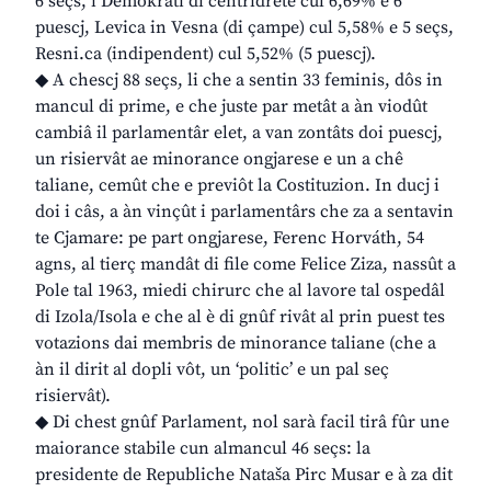
6 seçs, i Demokrati di centridrete cul 6,69% e 6
puescj, Levica in Vesna (di çampe) cul 5,58% e 5 seçs,
Resni.ca (indipendent) cul 5,52% (5 puescj).
◆ A chescj 88 seçs, li che a sentin 33 feminis, dôs in
mancul di prime, e che juste par metât a àn viodût
cambiâ il parlamentâr elet, a van zontâts doi puescj,
un risiervât ae minorance ongjarese e un a chê
taliane, cemût che e previôt la Costituzion. In ducj i
doi i câs, a àn vinçût i parlamentârs che za a sentavin
te Cjamare: pe part ongjarese, Ferenc Horváth, 54
agns, al tierç mandât di file come Felice Ziza, nassût a
Pole tal 1963, miedi chirurc che al lavore tal ospedâl
di Izola/Isola e che al è di gnûf rivât al prin puest tes
votazions dai membris de minorance taliane (che a
àn il dirit al dopli vôt, un ‘politic’ e un pal seç
risiervât).
◆ Di chest gnûf Parlament, nol sarà facil tirâ fûr une
maiorance stabile cun almancul 46 seçs: la
presidente de Republiche Nataša Pirc Musar e à za dit