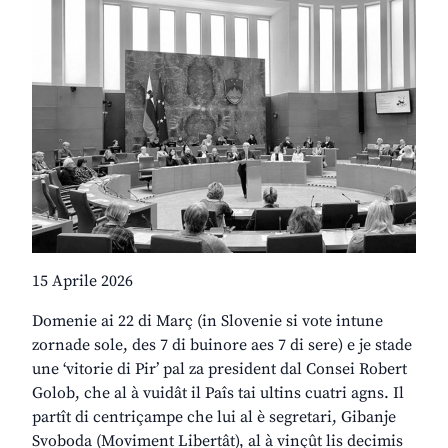
15 Aprile 2026
Domenie ai 22 di Març (in Slovenie si vote intune
zornade sole, des 7 di buinore aes 7 di sere) e je stade
une ‘vitorie di Pir’ pal za president dal Consei Robert
Golob, che al à vuidât il Paîs tai ultins cuatri agns. Il
partît di centriçampe che lui al è segretari, Gibanje
Svoboda (Moviment Libertât), al à vinçût lis decimis