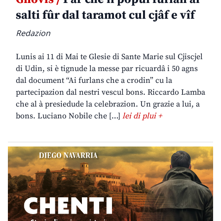
salti fûr dal taramot cul cjâf e vîf
Redazion
Lunis ai 11 di Mai te Glesie di Sante Marie sul Cjiscjel
di Udin, si è tignude la messe par ricuardâ i 50 agns
dal document “Ai furlans che a crodin” cu la
partecipazion dal nestri vescul bons. Riccardo Lamba
che al à presiedude la celebrazion. Un grazie a lui, a
bons. Luciano Nobile che […]
lei di plui +