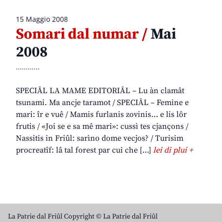
15 Maggio 2008
Somari dal numar /
Mai
2008
............
SPECIÂL LA MAME EDITORIÂL – Lu àn clamât
tsunami. Ma ancje taramot / SPECIÂL – Femine e
mari: îr e vuê / Mamis furlanis zovinis… e lis lôr
frutis / «Joi se e sa mê mari»: cussì tes cjançons /
Nassitis in Friûl: sarìno dome vecjos? / Turisim
procreatîf: lâ tal forest par cui che […]
lei di plui +
La Patrie dal Friûl Copyright © La Patrie dal Friûl