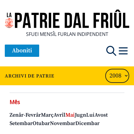
SFUEI MENSÎL FURLAN INDIPENDENT
Aboniti
ARCHIVI DE PATRIE
Mês
Zenâr-Fevrâr
Març
Avrîl
Mai
Jugn
Lui
Avost
Setembar
Otubar
Novembar
Dicembar