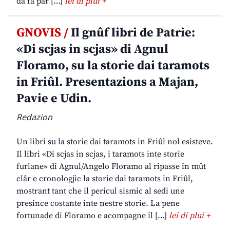
da fâ par […]
lei di plui +
GNOVIS /
Il gnûf libri de Patrie:
«Di scjas in scjas» di Agnul
Floramo, su la storie dai taramots
in Friûl. Presentazions a Majan,
Pavie e Udin.
Redazion
Un libri su la storie dai taramots in Friûl nol esisteve.
Il libri «Di scjas in scjas, i taramots inte storie
furlane» di Agnul/Angelo Floramo al ripasse in mût
clâr e cronologjic la storie dai taramots in Friûl,
mostrant tant che il pericul sismic al sedi une
presince costante inte nestre storie. La pene
fortunade di Floramo e acompagne il […]
lei di plui +