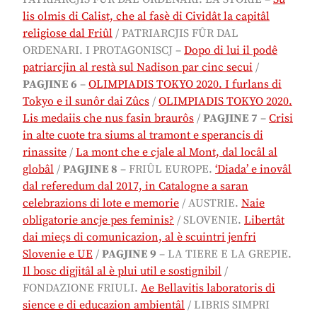
lis olmis di Calist, che al fasè di Cividât la capitâl
religiose dal Friûl
/ PATRIARCJIS FÛR DAL
ORDENARI. I PROTAGONISCJ –
Dopo di lui il podê
patriarcjin al restà sul Nadison par cinc secui
/
PAGJINE 6
–
OLIMPIADIS TOKYO 2020. I furlans di
Tokyo e il sunôr dai Zûcs
/
OLIMPIADIS TOKYO 2020.
Lis medaiis che nus fasin braurôs
/
PAGJINE 7
–
Crisi
in alte cuote tra siums al tramont e sperancis di
rinassite
/
La mont che e cjale al Mont, dal locâl al
globâl
/
PAGJINE 8
– FRIÛL EUROPE.
‘Diada’ e inovâl
dal referedum dal 2017, in Catalogne a saran
celebrazions di lote e memorie
/ AUSTRIE.
Naie
obligatorie ancje pes feminis?
/ SLOVENIE.
Libertât
dai mieçs di comunicazion, al è scuintri jenfri
Slovenie e UE
/
PAGJINE 9
–
LA TIERE E LA GREPIE.
Il bosc digjitâl al è plui util e sostignibil
/
FONDAZIONE FRIULI.
Ae Bellavitis laboratoris di
sience e di educazion ambientâl
/ LIBRIS SIMPRI