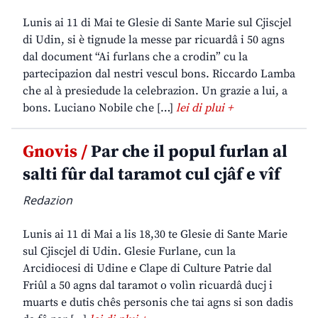
Lunis ai 11 di Mai te Glesie di Sante Marie sul Cjiscjel
di Udin, si è tignude la messe par ricuardâ i 50 agns
dal document “Ai furlans che a crodin” cu la
partecipazion dal nestri vescul bons. Riccardo Lamba
che al à presiedude la celebrazion. Un grazie a lui, a
bons. Luciano Nobile che […]
lei di plui +
Gnovis /
Par che il popul furlan al
salti fûr dal taramot cul cjâf e vîf
Redazion
Lunis ai 11 di Mai a lis 18,30 te Glesie di Sante Marie
sul Cjiscjel di Udin. Glesie Furlane, cun la
Arcidiocesi di Udine e Clape di Culture Patrie dal
Friûl a 50 agns dal taramot o volìn ricuardâ ducj i
muarts e dutis chês personis che tai agns si son dadis