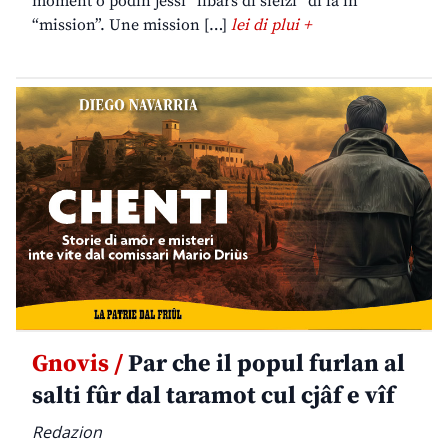
moment o podin jessi “libars di sielzi” di lâ in
“mission”. Une mission […]
lei di plui +
Gnovis /
Par che il popul furlan al
salti fûr dal taramot cul cjâf e vîf
Redazion