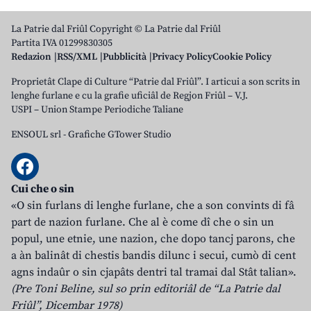
La Patrie dal Friûl Copyright © La Patrie dal Friûl
Partita IVA 01299830305
Redazion
RSS/XML
Pubblicità
Privacy Policy
Cookie Policy
Proprietât Clape di Culture “Patrie dal Friûl”. I articui a son scrits in
lenghe furlane e cu la grafie uficiâl de Regjon Friûl – V.J.
USPI – Union Stampe Periodiche Taliane
ENSOUL srl
-
Grafiche GTower Studio
Cui che o sin
«O sin furlans di lenghe furlane, che a son convints di fâ
part de nazion furlane. Che al è come dî che o sin un
popul, une etnie, une nazion, che dopo tancj parons, che
a àn balinât di chestis bandis dilunc i secui, cumò di cent
agns indaûr o sin cjapâts dentri tal tramai dal Stât talian».
(Pre Toni Beline, sul so prin editoriâl de “La Patrie dal
Friûl”, Dicembar 1978)