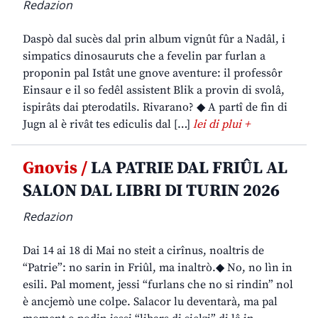
Redazion
Daspò dal sucès dal prin album vignût fûr a Nadâl, i
simpatics dinosauruts che a fevelin par furlan a
proponin pal Istât une gnove aventure: il professôr
Einsaur e il so fedêl assistent Blik a provin di svolâ,
ispirâts dai pterodatils. Rivarano? ◆ A partî de fin di
Jugn al è rivât tes ediculis dal […]
lei di plui +
Gnovis /
LA PATRIE DAL FRIÛL AL
SALON DAL LIBRI DI TURIN 2026
Redazion
Dai 14 ai 18 di Mai no steit a cirînus, noaltris de
“Patrie”: no sarin in Friûl, ma inaltrò.◆ No, no lìn in
esili. Pal moment, jessi “furlans che no si rindin” nol
è ancjemò une colpe. Salacor lu deventarà, ma pal