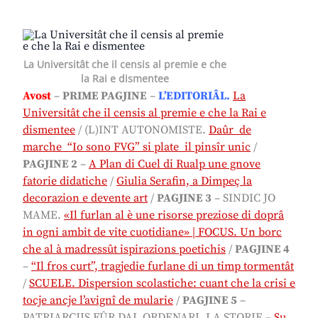
La Universitât che il censis al premie e che
la Rai e dismentee
Avost
–
PRIME PAGJINE
–
L’EDITORIÂL.
La
Universitât che il censis al premie e che la Rai e
dismentee
/
(L)INT AUTONOMISTE.
Daûr de
marche “Io sono FVG” si plate il pinsîr unic
/
PAGJINE 2
–
A Plan di Cuel di Rualp une gnove
fatorie didatiche
/
Giulia Serafin, a Dimpeç la
decorazion e devente art
/
PAGJINE 3
– SINDIC JO
MAME.
«Il furlan al è une risorse preziose di doprâ
in ogni ambit de vite cuotidiane» | FOCUS. Un borc
che al à madressût ispirazions poetichis
/
PAGJINE 4
–
“Il fros curt”, tragjedie furlane di un timp tormentât
/
SCUELE. Dispersion scolastiche: cuant che la crisi e
tocje ancje l’avignî de mularie
/
PAGJINE 5
–
PATRIARCJIS FÛR DAL ORDENARI. LA STORIE –
Su