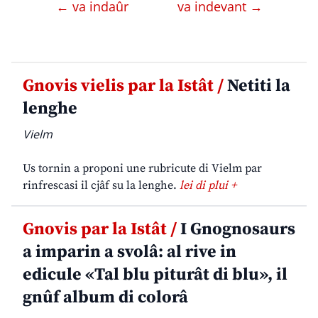
← va indaûr
va indevant →
Gnovis vielis par la Istât /
Netiti la
lenghe
Vielm
Us tornin a proponi une rubricute di Vielm par
rinfrescasi il cjâf su la lenghe.
lei di plui +
Gnovis par la Istât /
I Gnognosaurs
a imparin a svolâ: al rive in
edicule «Tal blu piturât di blu», il
gnûf album di colorâ