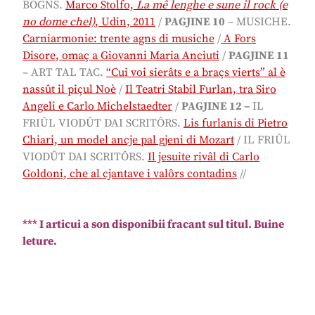
BOGNS.
Marco Stolfo,
La mê lenghe e sune il rock (e
no dome chel)
, Udin, 2011
/
PAGJINE 10
– MUSICHE.
Carniarmonie: trente agns di musiche
/
A Fors
Disore, omaç a Giovanni Maria Anciuti
/
PAGJINE 11
–
ART TAL TAC.
“Cui voi sierâts e a braçs vierts” al è
nassût il piçul Noè
/
Il Teatri Stabil Furlan, tra Siro
Angeli e Carlo Michelstaedter
/
PAGJINE 12 –
IL
FRIÛL VIODÛT DAI SCRITÔRS.
Lis furlanis di Pietro
Chiari, un model ancje pal gjeni di Mozart
/ IL FRIÛL
VIODÛT DAI SCRITÔRS.
Il jesuite rivâl di Carlo
Goldoni, che al cjantave i valôrs contadins
//
*** I articui a son disponibii fracant sul titul. Buine
leture.