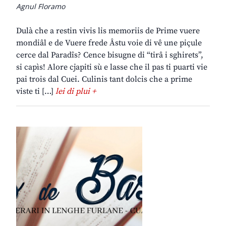
Agnul Floramo
Dulà che a restin vivis lis memoriis de Prime vuere
mondiâl e de Vuere frede Âstu voie di vê une piçule
cerce dal Paradîs? Cence bisugne di “tirâ i sghirets”,
si capìs! Alore cjapiti sù e lasse che il pas ti puarti vie
pai trois dal Cuei. Culinis tant dolcis che a prime
viste ti […]
lei di plui +