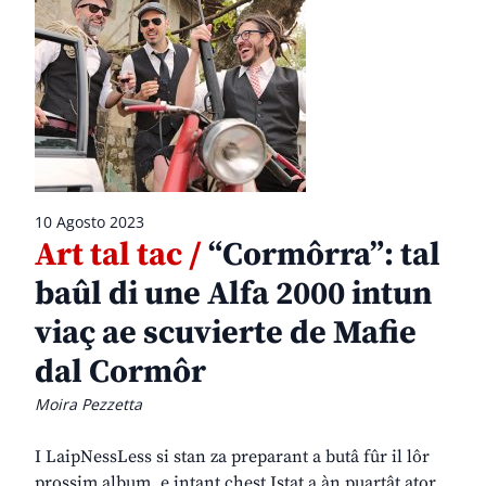
10 Agosto 2023
Art tal tac /
“Cormôrra”: tal
baûl di une Alfa 2000 intun
viaç ae scuvierte de Mafie
dal Cormôr
Moira Pezzetta
I LaipNessLess si stan za preparant a butâ fûr il lôr
prossim album, e intant chest Istat a àn puartât ator