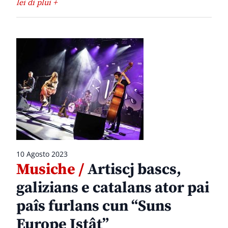
lei di plui +
10 Agosto 2023
Musiche /
Artiscj bascs,
galizians e catalans ator pai
paîs furlans cun “Suns
Europe Istât”