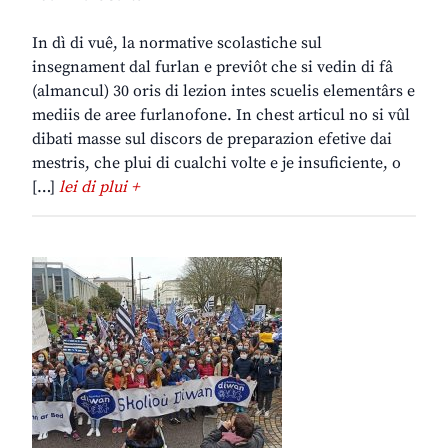
In dì di vuê, la normative scolastiche sul
insegnament dal furlan e previôt che si vedin di fâ
(almancul) 30 oris di lezion intes scuelis elementârs e
mediis de aree furlanofone. In chest articul no si vûl
dibati masse sul discors de preparazion efetive dai
mestris, che plui di cualchi volte e je insuficiente, o
[…]
lei di plui +