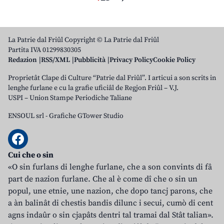
La Patrie dal Friûl Copyright © La Patrie dal Friûl
Partita IVA 01299830305
Redazion
RSS/XML
Pubblicità
Privacy Policy
Cookie Policy
Proprietât Clape di Culture “Patrie dal Friûl”. I articui a son scrits in
lenghe furlane e cu la grafie uficiâl de Regjon Friûl – V.J.
USPI – Union Stampe Periodiche Taliane
ENSOUL srl
-
Grafiche GTower Studio
Cui che o sin
«O sin furlans di lenghe furlane, che a son convints di fâ
part de nazion furlane. Che al è come dî che o sin un
popul, une etnie, une nazion, che dopo tancj parons, che
a àn balinât di chestis bandis dilunc i secui, cumò di cent
agns indaûr o sin cjapâts dentri tal tramai dal Stât talian».