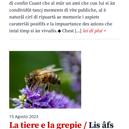
di confin Cuant che al mûr un amì che cun lui si àn
condividût tancj moments di vite publiche, al è
naturâl cirî di ripuartâ ae memorie i aspiets
carateriâi positîfs e la impuartance des azions che
intal timp si àn vivudis.◆ Chest […]
lei di plui +
15 Agosto 2023
La tiere e la grepie /
Lis âfs