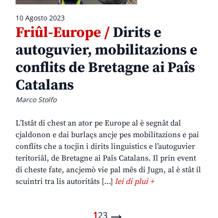
10 Agosto 2023
Friûl-Europe /
Dirits e
autoguvier, mobilitazions e
conflits de Bretagne ai Paîs
Catalans
Marco Stolfo
L’Istât di chest an ator pe Europe al è segnât dal
cjaldonon e dai burlaçs ancje pes mobilitazions e pai
conflits che a tocjin i dirits linguistics e l’autoguvier
teritoriâl, de Bretagne ai Paîs Catalans. Il prin event
di cheste fate, ancjemò vie pal mês di Jugn, al è stât il
scuintri tra lis autoritâts […]
lei di plui +
→
1
2
3