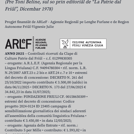
(Pre Toni Beline, sul so prin editoriâl de “La Patrie dal
Friûl”, Dicembar 1978)
Progjet finanziât de ARLeF - Agjenzie Regjonâl pe Lenghe Furlane e de Regjon
Autonome Friûl-Vignesie Julie
ANNO 2025
– Contributi ricevuti da Clape di
Culture Patrie dal Friûl – c.f. 01299830305
– erogante: A.R.L.E.F. (Agenzia Regionale per la
Lingua Friulana) C.F. 94094780304 • rif. norm. L.R.
N.29/2007 ART.23 c.2 bis e ART.24 c.7 e 10 • estremi
del decreto di concessione: DECRETO N. 261 del
25/10/2022 importo contributo € 3.500,00 (saldo) in
data 06/11/2025 • DECRETO N. 173 del 27/06/2025 €
34.842,23 in data 31/07/2025;
– erogante: FONDAZIONE FRIULI CF. 00158650309 •
estremi del decreto di concessione: Codice
progetto 2024-0124 ID 23405 campagna di
sensibilizzazione giornalistica dei sindaci aderenti
all’assemblea della comunità linguistica Friulana •
contributo € 3.450,00 • in data 12/05/2025;
– erogante: Agenzia delle Entrate • rif. norm.:
Contributo 5 per Mille • contributo: € 1.593,02 • in