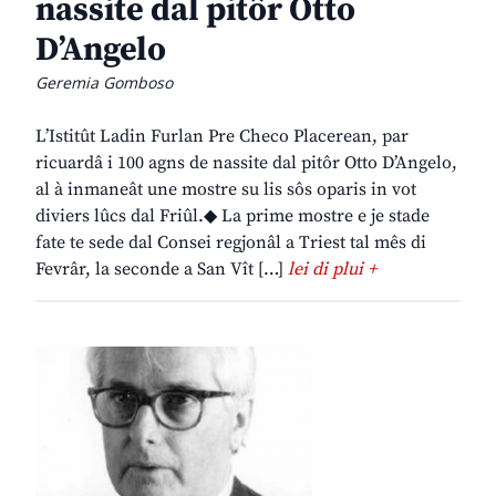
nassite dal pitôr Otto
D’Angelo
Geremia Gomboso
L’Istitût Ladin Furlan Pre Checo Placerean, par
ricuardâ i 100 agns de nassite dal pitôr Otto D’Angelo,
al à inmaneât une mostre su lis sôs oparis in vot
diviers lûcs dal Friûl.◆ La prime mostre e je stade
fate te sede dal Consei regjonâl a Triest tal mês di
Fevrâr, la seconde a San Vît […]
lei di plui +