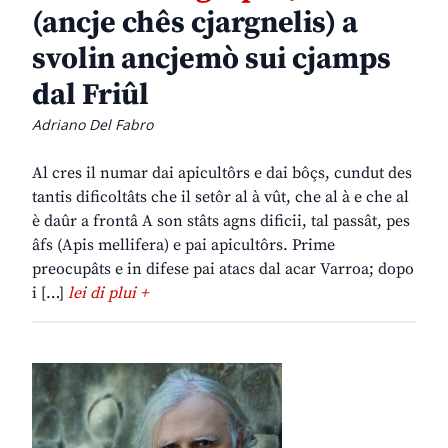
(ancje chês cjargnelis) a
svolin ancjemò sui cjamps
dal Friûl
Adriano Del Fabro
Al cres il numar dai apicultôrs e dai bôçs, cundut des
tantis dificoltâts che il setôr al à vût, che al à e che al
è daûr a frontâ A son stâts agns dificii, tal passât, pes
âfs (Apis mellifera) e pai apicultôrs. Prime
preocupâts e in difese pai atacs dal acar Varroa; dopo
i […]
lei di plui +