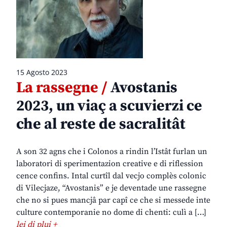
15 Agosto 2023
La rassegne /
Avostanis
2023, un viaç a scuvierzi ce
che al reste de sacralitât
A son 32 agns che i Colonos a rindin l’Istât furlan un
laboratori di sperimentazion creative e di riflession
cence confins. Intal curtîl dal vecjo complès colonic
di Vilecjaze, “Avostanis” e je deventade une rassegne
che no si pues mancjâ par capî ce che si messede inte
culture contemporanie no dome di chenti: culì a […]
lei di plui +