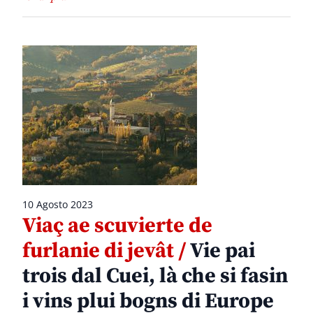
10 Agosto 2023
Viaç ae scuvierte de
furlanie di jevât /
Vie pai
trois dal Cuei, là che si fasin
i vins plui bogns di Europe