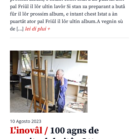
pal Friûl il lôr ultin lavôr Si stan za preparant a butâ
fûr il lôr prossim album, e intant chest Istat a àn
puartât ator pal Friûl il lôr ultin album.A vegnin sù
de […]
lei di plui +
10 Agosto 2023
L'inovâl /
100 agns de