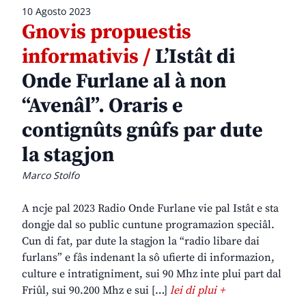
10 Agosto 2023
Gnovis propuestis
informativis /
L’Istât di
Onde Furlane al à non
“Avenâl”. Oraris e
contignûts gnûfs par dute
la stagjon
Marco Stolfo
A ncje pal 2023 Radio Onde Furlane vie pal Istât e sta
dongje dal so public cuntune programazion speciâl.
Cun di fat, par dute la stagjon la “radio libare dai
furlans” e fâs indenant la sô ufierte di informazion,
culture e intratigniment, sui 90 Mhz inte plui part dal
Friûl, sui 90.200 Mhz e sui […]
lei di plui +