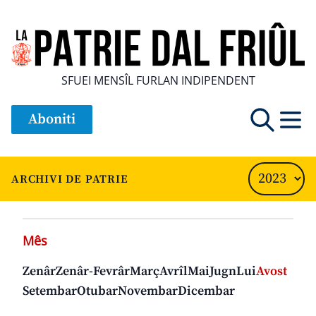
SFUEI MENSÎL FURLAN INDIPENDENT
Aboniti
ARCHIVI DE PATRIE
Mês
Zenâr
Zenâr-Fevrâr
Març
Avrîl
Mai
Jugn
Lui
Avost
Setembar
Otubar
Novembar
Dicembar