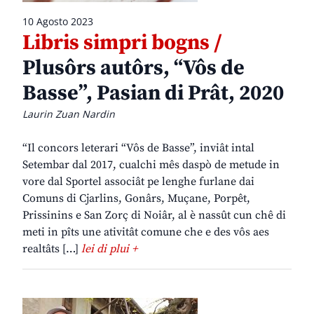
10 Agosto 2023
Libris simpri bogns /
Plusôrs autôrs, “Vôs de
Basse”, Pasian di Prât, 2020
Laurin Zuan Nardin
“Il concors leterari “Vôs de Basse”, inviât intal
Setembar dal 2017, cualchi mês daspò de metude in
vore dal Sportel associât pe lenghe furlane dai
Comuns di Cjarlins, Gonârs, Muçane, Porpêt,
Prissinins e San Zorç di Noiâr, al è nassût cun chê di
meti in pîts une ativitât comune che e des vôs aes
realtâts […]
lei di plui +