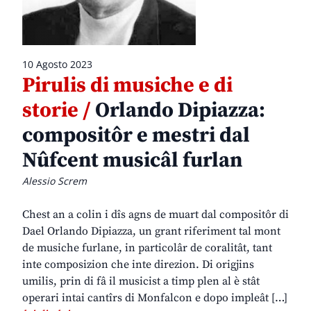
10 Agosto 2023
Pirulis di musiche e di
storie /
Orlando Dipiazza:
compositôr e mestri dal
Nûfcent musicâl furlan
Alessio Screm
Chest an a colin i dîs agns de muart dal compositôr di
Dael Orlando Dipiazza, un grant riferiment tal mont
de musiche furlane, in particolâr de coralitât, tant
inte composizion che inte direzion. Di origjins
umilis, prin di fâ il musicist a timp plen al è stât
operari intai cantîrs di Monfalcon e dopo impleât […]