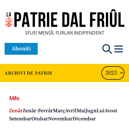
SFUEI MENSÎL FURLAN INDIPENDENT
Aboniti
ARCHIVI DE PATRIE
Mês
Zenâr
Zenâr-Fevrâr
Març
Avrîl
Mai
Jugn
Lui
Avost
Setembar
Otubar
Novembar
Dicembar