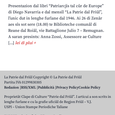
Presentazion dal libri “Patriarcjis tal cûr de Europe”
di Diego Navarria e dal mensîl “La Patrie dal Friûl”,
l’unic dut in lenghe furlane dal 1946. Ai 26 di Zenâr
aes sîs sot sere (18.00) te Biblioteche comunâl di
Reane dal Roiâl, vie Battaglione Julio 7 – Remugnan.
A saran presints: Anna Zossi, Assessore ae Culture
[…]
lei di plui +
La Patrie dal Friûl Copyright © La Patrie dal Friûl
Partita IVA 01299830305
Redazion
RSS/XML
Pubblicità
Privacy Policy
Cookie Policy
Proprietât Clape di Culture “Patrie dal Friûl”. I articui a son scrits in
lenghe furlane e cu la grafie uficiâl de Regjon Friûl – V.J.
USPI – Union Stampe Periodiche Taliane