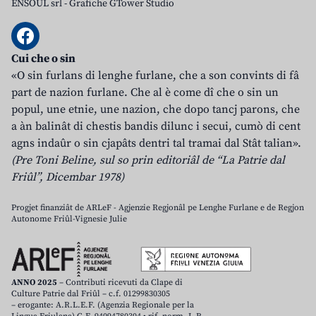
ENSOUL srl
-
Grafiche GTower Studio
Cui che o sin
«O sin furlans di lenghe furlane, che a son convints di fâ
part de nazion furlane. Che al è come dî che o sin un
popul, une etnie, une nazion, che dopo tancj parons, che
a àn balinât di chestis bandis dilunc i secui, cumò di cent
agns indaûr o sin cjapâts dentri tal tramai dal Stât talian».
(Pre Toni Beline, sul so prin editoriâl de “La Patrie dal
Friûl”, Dicembar 1978)
Progjet finanziât de ARLeF - Agjenzie Regjonâl pe Lenghe Furlane e de Regjon
Autonome Friûl-Vignesie Julie
ANNO 2025
– Contributi ricevuti da Clape di
Culture Patrie dal Friûl – c.f. 01299830305
– erogante: A.R.L.E.F. (Agenzia Regionale per la