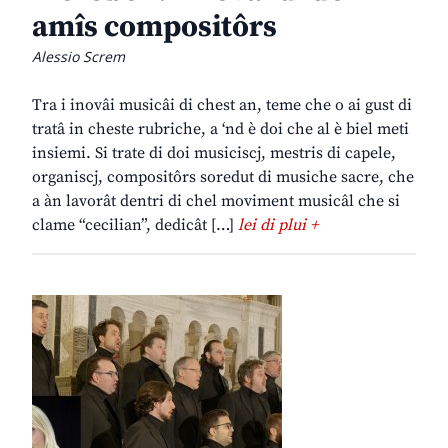
amîs compositôrs
Alessio Screm
Tra i inovâi musicâi di chest an, teme che o ai gust di
tratâ in cheste rubriche, a ‘nd è doi che al è biel meti
insiemi. Si trate di doi musiciscj, mestris di capele,
organiscj, compositôrs soredut di musiche sacre, che
a àn lavorât dentri di chel moviment musicâl che si
clame “cecilian”, dedicât […]
lei di plui +