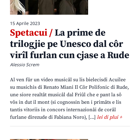
15 Aprile 2023
Spetacui /
La prime de
trilogjie pe Unesco dal côr
virîl furlan cun cjase a Rude
Alessio Screm
Al ven fûr un video musicâl su lis bielecisdi Acuilee
su musichis di Renato Miani Il Côr Polifonic di Rude,
une siore realtât musicâl dal Friûl che e pant la sô
vôs in dut il mont (si cognossin ben i primâts e lis
tantis vitoriis in concors internazionâi de corâl
furlane direzude di Fabiana Noro), […]
lei di plui +