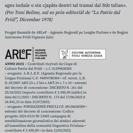
agns indaûr o sin cjapâts dentri tal tramai dal Stât talian».
(Pre Toni Beline, sul so prin editoriâl de “La Patrie dal
Friûl”, Dicembar 1978)
Progjet finanziât de ARLeF - Agjenzie Regjonâl pe Lenghe Furlane e de Regjon
Autonome Friûl-Vignesie Julie
ANNO 2025
– Contributi ricevuti da Clape di
Culture Patrie dal Friûl – c.f. 01299830305
– erogante: A.R.L.E.F. (Agenzia Regionale per la
Lingua Friulana) C.F. 94094780304 • rif. norm. L.R.
N.29/2007 ART.23 c.2 bis e ART.24 c.7 e 10 • estremi
del decreto di concessione: DECRETO N. 261 del
25/10/2022 importo contributo € 3.500,00 (saldo) in
data 06/11/2025 • DECRETO N. 173 del 27/06/2025 €
34.842,23 in data 31/07/2025;
– erogante: FONDAZIONE FRIULI CF. 00158650309 •
estremi del decreto di concessione: Codice
progetto 2024-0124 ID 23405 campagna di
sensibilizzazione giornalistica dei sindaci aderenti
all’assemblea della comunità linguistica Friulana •
contributo € 3.450,00 • in data 12/05/2025;