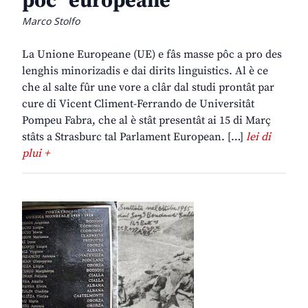
pôc “europeane”
Marco Stolfo
La Unione Europeane (UE) e fâs masse pôc a pro des
lenghis minorizadis e dai dirits linguistics. Al è ce
che al salte fûr une vore a clâr dal studi prontât par
cure di Vicent Climent-Ferrando de Universitât
Pompeu Fabra, che al è stât presentât ai 15 di Març
stâts a Strasburc tal Parlament European. […]
lei di
plui +