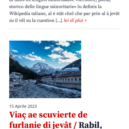
storico delle lingue minoritarie» lu definìs la
Wikipedia taliane, al è stât chel che par prin al à jevât
su il vêl su la cuestion […]
lei di plui +
15 Aprile 2023
Viaç ae scuvierte de
furlanie di jevât /
Rabil,