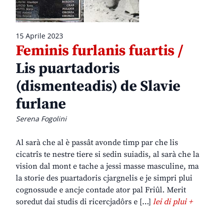
15 Aprile 2023
Feminis furlanis fuartis /
Lis puartadoris
(dismenteadis) de Slavie
furlane
Serena Fogolini
Al sarà che al è passât avonde timp par che lis
cicatrîs te nestre tiere si sedin suiadis, al sarà che la
vision dal mont e tache a jessi masse masculine, ma
la storie des puartadoris cjargnelis e je simpri plui
cognossude e ancje contade ator pal Friûl. Merit
soredut dai studis di ricercjadôrs e […]
lei di plui +