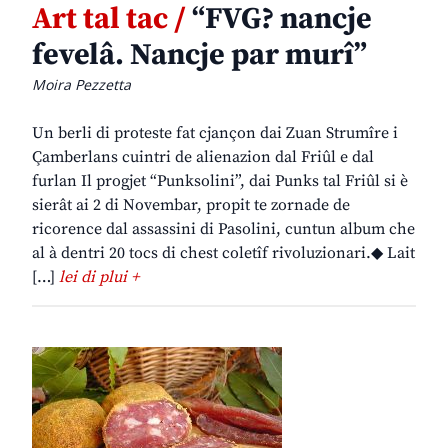
Art tal tac /
“FVG? nancje
fevelâ. Nancje par murî”
Moira Pezzetta
Un berli di proteste fat cjançon dai Zuan Strumîre i
Çamberlans cuintri de alienazion dal Friûl e dal
furlan Il progjet “Punksolini”, dai Punks tal Friûl si è
sierât ai 2 di Novembar, propit te zornade de
ricorence dal assassini di Pasolini, cuntun album che
al à dentri 20 tocs di chest coletîf rivoluzionari.◆ Lait
[…]
lei di plui +