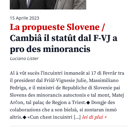
15 Aprile 2023
La propueste Slovene /
Cambiâ il statût dal F-VJ a
pro des minorancis
Luciano Lister
Al à vût sucès l’incuintri inmaneât ai 17 di Fevrâr tra
il president dal Friûl-Vignesie Julie, Massimiliano
Fedriga, e il ministri de Republiche di Slovenie pai
Slovens des minorancis autoctonis e tal mont, Matej
Arčon, tal palaç de Regjon a Triest.◆ Dongje des
colaborazions che a son bielzà, si zontaran inmò
altris.◆ «Cun chest incuintri […]
lei di plui +