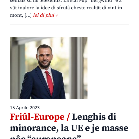
sentâts su lis telesentis. La start-up “Bergwind” e à
vût inalore la idee di sfrutâ cheste realtât di vint in
mont, […]
lei di plui +
15 Aprile 2023
Friûl-Europe /
Lenghis di
minorance, la UE e je masse