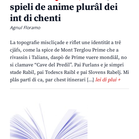
spieli de anime plurâl dei
int di chenti
Agnul Floramo
La topografie miscliçade e riflet une identitât a trê
cjâfs, come la spice de Mont Terglou Prime che a
rivassin i Talians, daspò de Prime vuere mondiâl, no
si clamave “Cave del Predil”. Pai Furlans e je simpri
stade Rabil, pai Todescs Raibl e pai Slovens Rabelj. Mi
plâs partî di ca, par chest itinerari […]
lei di plui +