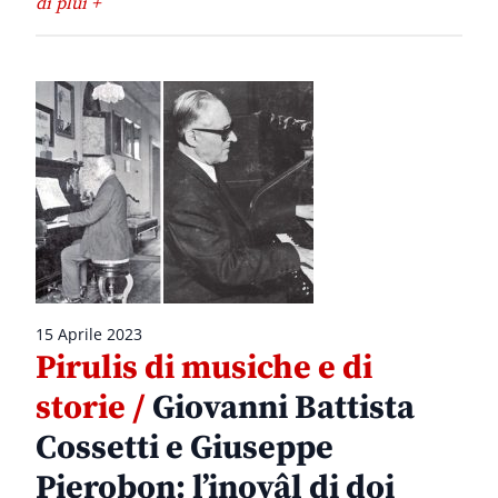
di plui +
15 Aprile 2023
Pirulis di musiche e di
storie /
Giovanni Battista
Cossetti e Giuseppe
Pierobon: l’inovâl di doi