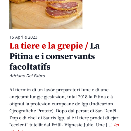
15 Aprile 2023
La tiere e la grepie /
La
Pitina e i conservants
facoltatîfs
Adriano Del Fabro
Al tiermin di un lavôr preparatori lunc e di une
ancjetant lungje gjestazion, intal 2018 la Pitina e à
otignût la protezion europeane de Igp (Indicazion
Gjeografiche Protete). Dopo dal persut di San Denêl
Dop e di chel di Sauris Igp, al è il tierç prodot di cjar
“ecelent” tutelât dal Friûl- Vignesie Julie. Une […]
lei