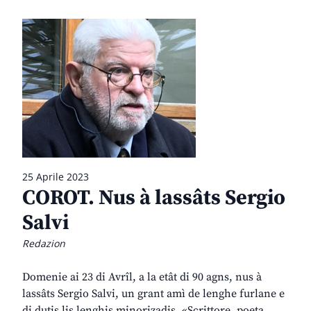
25 Aprile 2023
COROT. Nus à lassâts Sergio
Salvi
Redazion
Domenie ai 23 di Avrîl, a la etât di 90 agns, nus à
lassâts Sergio Salvi, un grant amì de lenghe furlane e
di dutis lis lenghis minorizadis. «Scrittore, poeta,