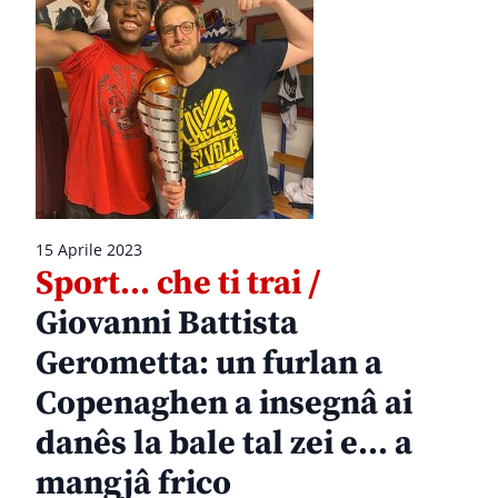
15 Aprile 2023
Sport… che ti trai /
Giovanni Battista
Gerometta: un furlan a
Copenaghen a insegnâ ai
danês la bale tal zei e… a
mangjâ frico