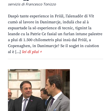
servizis di Francesco Tonizzo
Daspò tante esperience in Friûl, l’alenadôr di Vît
cumò al lavore in Danimarcje, indulà che al à
espuartade la sô esperience di tecnic, tignint la
leande cu la Patrie Ce fasial un furlan intune palestre
a plui di 1.500 chilometris plui insù dal Friûl, a
Copenaghen, in Danimarcje? Se il sogjet in cuistion
al è […]
lei di plui +