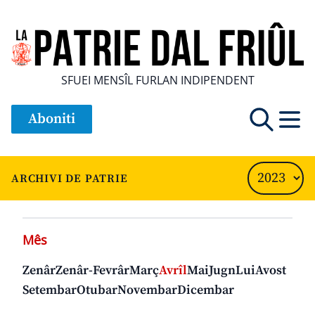
SFUEI MENSÎL FURLAN INDIPENDENT
Aboniti
ARCHIVI DE PATRIE
Mês
Zenâr
Zenâr-Fevrâr
Març
Avrîl
Mai
Jugn
Lui
Avost
Setembar
Otubar
Novembar
Dicembar