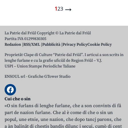
→
1
2
3
La Patrie dal Friûl Copyright © La Patrie dal Friûl
Partita IVA 01299830305
Redazion
RSS/XML
Pubblicità
Privacy Policy
Cookie Policy
Proprietât Clape di Culture “Patrie dal Friûl”. I articui a son scrits in
lenghe furlane e cu la grafie uficiâl de Regjon Friûl – V.J.
USPI – Union Stampe Periodiche Taliane
ENSOUL srl
-
Grafiche GTower Studio
Cui che o sin
«O sin furlans di lenghe furlane, che a son convints di fâ
part de nazion furlane. Che al è come dî che o sin un
popul, une etnie, une nazion, che dopo tancj parons, che
a àn balinât di chestis bandis dilunc i secui, cumò di cent