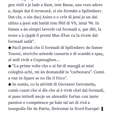
gno vieli e je lade a Siest, inte Basse, une vore adore
e, daspò dut il torzeonâ, si sin fermâts a Spilimberc.
Dut câs, o sin ducj Asìns e o crôt di jessi jo un dai
ultins a jessi stât batiât inte Plêf di Vît, intal ’90. In
famee a àn simpri lavorât cul formadi e, par dîti, la
none a à cjapât il premi Mus d’Aur cu la ricete dal
formadi salât”.
◆ Facil pensâ che il formadi di Spilimberc de famee
Tosoni, storiche aziende casearie e di scambi e spaç,
al sedi rivât a Copenaghen…
◆ “La prime volte che o ai fat di mangjâ ai miei
coleghis achì, mi àn domandât la “carbonara”. Cumò
a van in lipare se no fâs il frico”.
◆ In sumis, cu la ativitât di Giovanni Gerometta,
cumò cuant che si dîs che al è rivât chel dal formadi,
si pues intindi ancje un alenadôr furlan cun tante
passion e competence pe bale tal zei di rivâ a
insegnâle fûr de Patrie, fintremai in Nord Europe! ❚