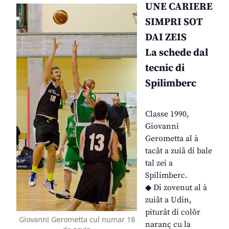
UNE CARIERE
SIMPRI SOT
DAI ZEIS
La schede dal
tecnic di
Spilimberc
Classe 1990,
Giovanni
Gerometta al à
tacât a zuiâ di bale
tal zei a
Spilimberc.
◆ Di zovenut al à
zuiât a Udin,
piturât di colôr
Giovanni Gerometta cul numar 18
naranç cu la