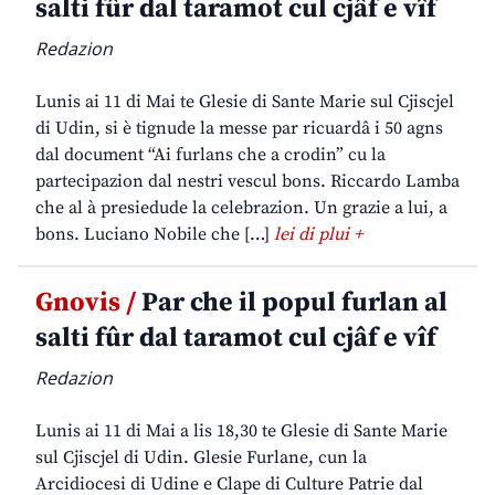
salti fûr dal taramot cul cjâf e vîf
Redazion
Lunis ai 11 di Mai te Glesie di Sante Marie sul Cjiscjel
di Udin, si è tignude la messe par ricuardâ i 50 agns
dal document “Ai furlans che a crodin” cu la
partecipazion dal nestri vescul bons. Riccardo Lamba
che al à presiedude la celebrazion. Un grazie a lui, a
bons. Luciano Nobile che […]
lei di plui +
Gnovis /
Par che il popul furlan al
salti fûr dal taramot cul cjâf e vîf
Redazion
Lunis ai 11 di Mai a lis 18,30 te Glesie di Sante Marie
sul Cjiscjel di Udin. Glesie Furlane, cun la
Arcidiocesi di Udine e Clape di Culture Patrie dal