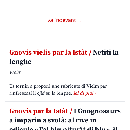
va indevant →
Gnovis vielis par la Istât /
Netiti la
lenghe
Vielm
Us tornin a proponi une rubricute di Vielm par
rinfrescasi il cjâf su la lenghe.
lei di plui +
Gnovis par la Istât /
I Gnognosaurs
a imparin a svolâ: al rive in
edicule «Tal blu piturât di blu», il