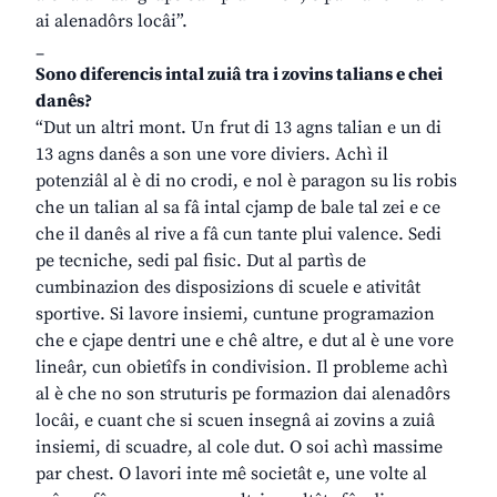
ai alenadôrs locâi”.
_
Sono diferencis intal zuiâ tra i zovins talians e chei
danês?
“Dut un altri mont. Un frut di 13 agns talian e un di
13 agns danês a son une vore diviers. Achì il
potenziâl al è di no crodi, e nol è paragon su lis robis
che un talian al sa fâ intal cjamp de bale tal zei e ce
che il danês al rive a fâ cun tante plui valence. Sedi
pe tecniche, sedi pal fisic. Dut al partìs de
cumbinazion des disposizions di scuele e ativitât
sportive. Si lavore insiemi, cuntune programazion
che e cjape dentri une e chê altre, e dut al è une vore
lineâr, cun obietîfs in condivision. Il probleme achì
al è che no son struturis pe formazion dai alenadôrs
locâi, e cuant che si scuen insegnâ ai zovins a zuiâ
insiemi, di scuadre, al cole dut. O soi achì massime
par chest. O lavori inte mê societât e, une volte al