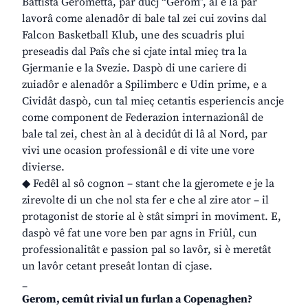
Battista Gerometta, par ducj “Gerom”, al è là par
lavorâ come alenadôr di bale tal zei cui zovins dal
Falcon Basketball Klub, une des scuadris plui
preseadis dal Paîs che si cjate intal mieç tra la
Gjermanie e la Svezie. Daspò di une cariere di
zuiadôr e alenadôr a Spilimberc e Udin prime, e a
Cividât daspò, cun tal mieç cetantis esperiencis ancje
come component de Federazion internazionâl de
bale tal zei, chest àn al à decidût di lâ al Nord, par
vivi une ocasion professionâl e di vite une vore
divierse.
◆ Fedêl al sô cognon – stant che la gjeromete e je la
zirevolte di un che nol sta fer e che al zire ator – il
protagonist de storie al è stât simpri in moviment. E,
daspò vê fat une vore ben par agns in Friûl, cun
professionalitât e passion pal so lavôr, si è meretât
un lavôr cetant preseât lontan di cjase.
_
Gerom, cemût rivial un furlan a Copenaghen?