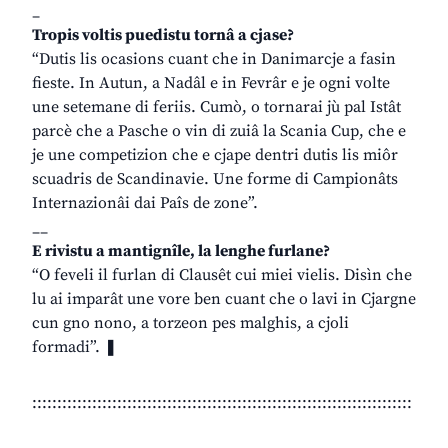
_
Tropis voltis puedistu tornâ a cjase?
“Dutis lis ocasions cuant che in Danimarcje a fasin
fieste. In Autun, a Nadâl e in Fevrâr e je ogni volte
une setemane di feriis. Cumò, o tornarai jù pal Istât
parcè che a Pasche o vin di zuiâ la Scania Cup, che e
je une competizion che e cjape dentri dutis lis miôr
scuadris de Scandinavie. Une forme di Campionâts
Internazionâi dai Paîs de zone”.
__
E rivistu a mantignîle, la lenghe furlane?
“O feveli il furlan di Clausêt cui miei vielis. Disìn che
lu ai imparât une vore ben cuant che o lavi in Cjargne
cun gno nono, a torzeon pes malghis, a cjoli
formadi”. ❚
::::::::::::::::::::::::::::::::::::::::::::::::::::::::::::::::::::::::::::