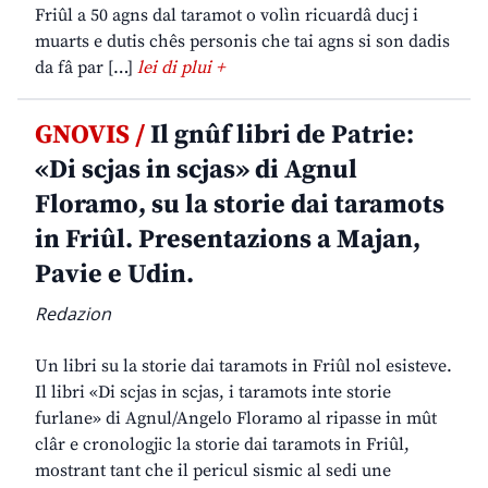
Friûl a 50 agns dal taramot o volìn ricuardâ ducj i
muarts e dutis chês personis che tai agns si son dadis
da fâ par […]
lei di plui +
GNOVIS /
Il gnûf libri de Patrie:
«Di scjas in scjas» di Agnul
Floramo, su la storie dai taramots
in Friûl. Presentazions a Majan,
Pavie e Udin.
Redazion
Un libri su la storie dai taramots in Friûl nol esisteve.
Il libri «Di scjas in scjas, i taramots inte storie
furlane» di Agnul/Angelo Floramo al ripasse in mût
clâr e cronologjic la storie dai taramots in Friûl,
mostrant tant che il pericul sismic al sedi une