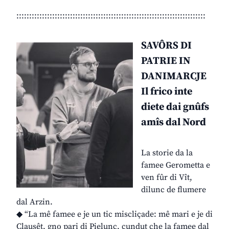
::::::::::::::::::::::::::::::::::::::::::::::::::::::::::::::::::::::::::
SAVÔRS DI
PATRIE IN
DANIMARCJE
Il frico inte
diete dai gnûfs
amîs dal Nord
La storie da la
famee Gerometta e
ven fûr di Vît,
dilunc de flumere
dal Arzin.
◆ “La mê famee e je un tic miscliçade: mê mari e je di
Clausêt, gno pari di Pielunc, cundut che la famee dal