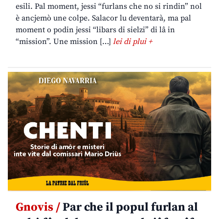
esili. Pal moment, jessi “furlans che no si rindin” nol
è ancjemò une colpe. Salacor lu deventarà, ma pal
moment o podin jessi “libars di sielzi” di lâ in
“mission”. Une mission […]
lei di plui +
Gnovis /
Par che il popul furlan al