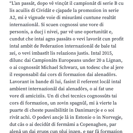
“L’an passât, dopo vê vinçût il campionât di serie B cu
lis acuilis di Cividât e cjapade la promozion in serie
A2, mi è vignude voie di misurâmi cuntune realtât
internazionâl. Si scuen cognossi une vore di
personis, a ducj i nivei, par vê une oportunitât e,
cundut che intai agns passâts o vevi lavorât cun profit
intal ambit de Federazion internazionâl de bale tal
zei, o vevi imbastît lis relazions justis. Intal 2015,
dilunc dai Campionâts Europeans under 20 a Lignan,
o ai cognossût Michael Schwarz, un todesc che al jere
il responsabil dai cors di formazion dai alenadôrs.
Lavorant in bande di lui, fasint il referent locâl intal
ambient internazionâl dai alenadôrs, o ai fat une
vore di amiciziis. Un di chei tecnics cognossûts tai
cors di formazion, un zovin spagnûl, mi à vierte la
puarte di cheste pussibilitât in Danimarcje e o soi
rivât achì. O podevi ancje lâ in Estonie o in Norvegje,
dut câs o ai decidût di fermâmi a Copenaghen, par
alenâ un dai grups cun plui inzen, e par fâ formazion