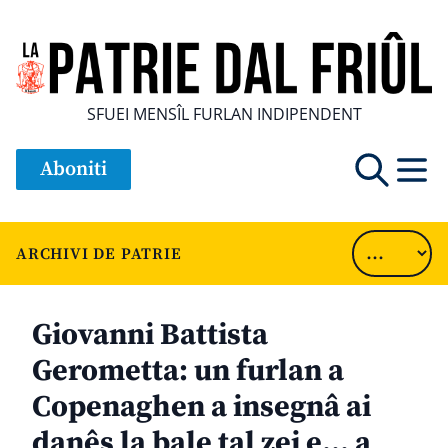
SFUEI MENSÎL FURLAN INDIPENDENT
Aboniti
ARCHIVI DE PATRIE
Giovanni Battista
Gerometta: un furlan a
Copenaghen a insegnâ ai
danês la bale tal zei e… a