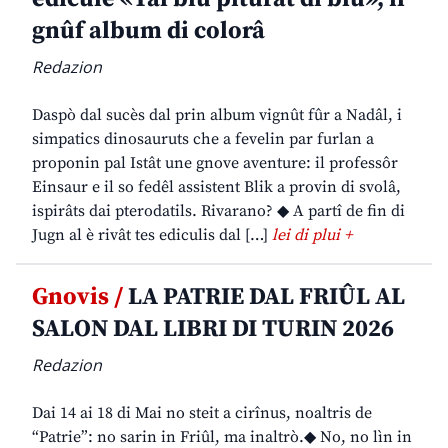
gnûf album di colorâ
Redazion
Daspò dal sucès dal prin album vignût fûr a Nadâl, i
simpatics dinosauruts che a fevelin par furlan a
proponin pal Istât une gnove aventure: il professôr
Einsaur e il so fedêl assistent Blik a provin di svolâ,
ispirâts dai pterodatils. Rivarano? ◆ A partî de fin di
Jugn al è rivât tes ediculis dal […]
lei di plui +
Gnovis /
LA PATRIE DAL FRIÛL AL
SALON DAL LIBRI DI TURIN 2026
Redazion
Dai 14 ai 18 di Mai no steit a cirînus, noaltris de
“Patrie”: no sarin in Friûl, ma inaltrò.◆ No, no lìn in