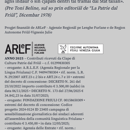
agns indaûr o sin cjapâts dentri tal tramai dal Stât talian».
(Pre Toni Beline, sul so prin editoriâl de “La Patrie dal
Friûl”, Dicembar 1978)
Progjet finanziât de ARLeF - Agjenzie Regjonâl pe Lenghe Furlane e de Regjon
Autonome Friûl-Vignesie Julie
ANNO 2025
– Contributi ricevuti da Clape di
Culture Patrie dal Friûl – c.f. 01299830305
– erogante: A.R.L.E.F. (Agenzia Regionale per la
Lingua Friulana) C.F. 94094780304 • rif. norm. L.R.
N.29/2007 ART.23 c.2 bis e ART.24 c.7 e 10 • estremi
del decreto di concessione: DECRETO N. 261 del
25/10/2022 importo contributo € 3.500,00 (saldo) in
data 06/11/2025 • DECRETO N. 173 del 27/06/2025 €
34.842,23 in data 31/07/2025;
– erogante: FONDAZIONE FRIULI CF. 00158650309 •
estremi del decreto di concessione: Codice
progetto 2024-0124 ID 23405 campagna di
sensibilizzazione giornalistica dei sindaci aderenti
all’assemblea della comunità linguistica Friulana •
contributo € 3.450,00 • in data 12/05/2025;
– erogante: Agenzia delle Entrate • rif. norm.: