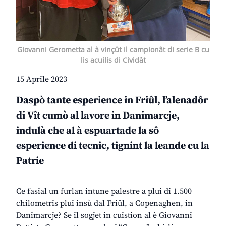
Giovanni Gerometta al à vinçût il campionât di serie B cu
lis acuilis di Cividât
15 Aprile 2023
Daspò tante esperience in Friûl, l’alenadôr
di Vît cumò al lavore in Danimarcje,
indulà che al à espuartade la sô
esperience di tecnic, tignint la leande cu la
Patrie
Ce fasial un furlan intune palestre a plui di 1.500
chilometris plui insù dal Friûl, a Copenaghen, in
Danimarcje? Se il sogjet in cuistion al è Giovanni