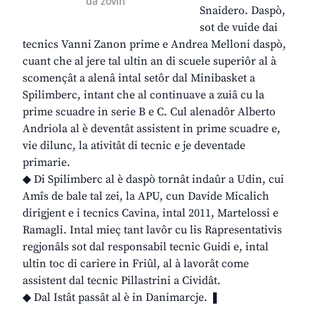
da zovin
Snaidero. Daspò,
sot de vuide dai
tecnics Vanni Zanon prime e Andrea Melloni daspò,
cuant che al jere tal ultin an di scuele superiôr al à
scomençât a alenâ intal setôr dal Minibasket a
Spilimberc, intant che al continuave a zuiâ cu la
prime scuadre in serie B e C. Cul alenadôr Alberto
Andriola al è deventât assistent in prime scuadre e,
vie dilunc, la ativitât di tecnic e je deventade
primarie.
◆ Di Spilimberc al è daspò tornât indaûr a Udin, cui
Amîs de bale tal zei, la APU, cun Davide Micalich
dirigjent e i tecnics Cavina, intal 2011, Martelossi e
Ramagli. Intal mieç tant lavôr cu lis Rapresentativis
regjonâls sot dal responsabil tecnic Guidi e, intal
ultin toc di cariere in Friûl, al à lavorât come
assistent dal tecnic Pillastrini a Cividât.
◆ Dal Istât passât al è in Danimarcje. ❚