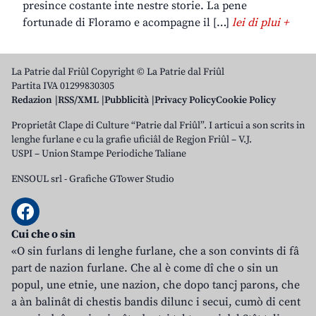
presince costante inte nestre storie. La pene
fortunade di Floramo e acompagne il […]
lei di plui +
La Patrie dal Friûl Copyright © La Patrie dal Friûl
Partita IVA 01299830305
Redazion
RSS/XML
Pubblicità
Privacy Policy
Cookie Policy
Proprietât Clape di Culture “Patrie dal Friûl”. I articui a son scrits in
lenghe furlane e cu la grafie uficiâl de Regjon Friûl – V.J.
USPI – Union Stampe Periodiche Taliane
ENSOUL srl
-
Grafiche GTower Studio
Cui che o sin
«O sin furlans di lenghe furlane, che a son convints di fâ
part de nazion furlane. Che al è come dî che o sin un
popul, une etnie, une nazion, che dopo tancj parons, che
a àn balinât di chestis bandis dilunc i secui, cumò di cent