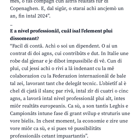
mês, o fâs compagn cun altris realtâts fûr di
Copenaghen. E, dal sigûr, o starai achì ancjemò un
an, fin intal 2024”.
_
E a nivel professionâl, cuâl isal l’element plui
dissomeant?
“Facil di contâ. Achì o soi un dipendent. O ai un
contrat di doi agns, cui contribûts e dut. In Italie une
robe dal gjenar e je dibot impussibile di vê. Cun di
plui, cul jessi achì o rivi a lâ indenant cu la mê
colaborazion cu la Federazion internazionâl de bale
tal zei, lavorant tant che delegât tecnic. L’obietîf al è
chel di cjatâ il slanç par rivâ, intal zîr di cuatri o cinc
agns, a lavorâ intal nivel professionâl plui alt, intes
miôr realtâts europeanis. Ca sù, a son tantis Leghis e
Campionâts intune fase di grant svilup e struturis une
vore bielis. In chest moment, la economie e zire une
vore miôr ca sù, e si pues vê pussibilitâts
professionâls cetant impuartantis”.