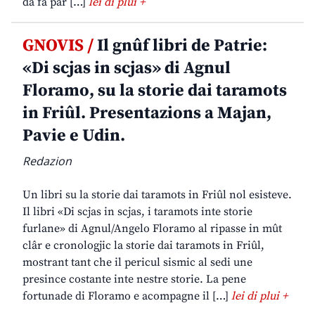
da fâ par […]
lei di plui +
GNOVIS /
Il gnûf libri de Patrie:
«Di scjas in scjas» di Agnul
Floramo, su la storie dai taramots
in Friûl. Presentazions a Majan,
Pavie e Udin.
Redazion
Un libri su la storie dai taramots in Friûl nol esisteve.
Il libri «Di scjas in scjas, i taramots inte storie
furlane» di Agnul/Angelo Floramo al ripasse in mût
clâr e cronologjic la storie dai taramots in Friûl,
mostrant tant che il pericul sismic al sedi une
presince costante inte nestre storie. La pene
fortunade di Floramo e acompagne il […]
lei di plui +