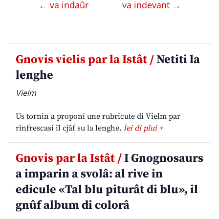
← va indaûr
va indevant →
Gnovis vielis par la Istât /
Netiti la
lenghe
Vielm
Us tornin a proponi une rubricute di Vielm par
rinfrescasi il cjâf su la lenghe.
lei di plui +
Gnovis par la Istât /
I Gnognosaurs
a imparin a svolâ: al rive in
edicule «Tal blu piturât di blu», il
gnûf album di colorâ