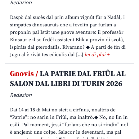
Redazion
Daspò dal sucès dal prin album vignût fûr a Nadâl, i
simpatics dinosauruts che a fevelin par furlan a
proponin pal Istât une gnove aventure: il professôr
Einsaur e il so fedêl assistent Blik a provin di svolâ,
ispirâts dai pterodatils. Rivarano? ◆ A partî de fin di
Jugn al è rivât tes ediculis dal […]
lei di plui +
Gnovis /
LA PATRIE DAL FRIÛL AL
SALON DAL LIBRI DI TURIN 2026
Redazion
Dai 14 ai 18 di Mai no steit a cirînus, noaltris de
“Patrie”: no sarin in Friûl, ma inaltrò.◆ No, no lìn in
esili. Pal moment, jessi “furlans che no si rindin” nol
è ancjemò une colpe. Salacor lu deventarà, ma pal