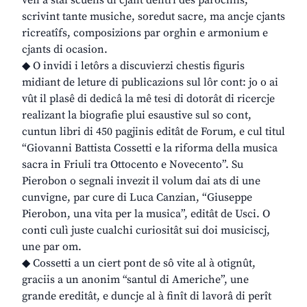
scrivint tante musiche, soredut sacre, ma ancje cjants
ricreatîfs, composizions par orghin e armonium e
cjants di ocasion.
◆ O invidi i letôrs a discuvierzi chestis figuris
midiant de leture di publicazions sul lôr cont: jo o ai
vût il plasê di dedicâ la mê tesi di dotorât di ricercje
realizant la biografie plui esaustive sul so cont,
cuntun libri di 450 pagjinis editât de Forum, e cul titul
“Giovanni Battista Cossetti e la riforma della musica
sacra in Friuli tra Ottocento e Novecento”. Su
Pierobon o segnali invezit il volum dai ats di une
cunvigne, par cure di Luca Canzian, “Giuseppe
Pierobon, una vita per la musica”, editât de Usci. O
conti culì juste cualchi curiositât sui doi musiciscj,
une par om.
◆ Cossetti a un ciert pont de sô vite al à otignût,
graciis a un anonim “santul di Americhe”, une
grande ereditât, e duncje al à finît di lavorâ di perît