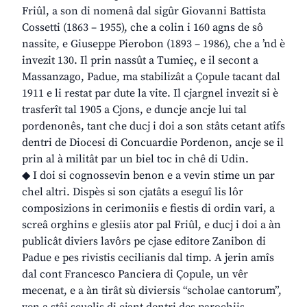
Friûl, a son di nomenâ dal sigûr Giovanni Battista
Cossetti (1863 – 1955), che a colin i 160 agns de sô
nassite, e Giuseppe Pierobon (1893 – 1986), che a ’nd è
invezit 130. Il prin nassût a Tumieç, e il secont a
Massanzago, Padue, ma stabilizât a Çopule tacant dal
1911 e li restat par dute la vite. Il cjargnel invezit si è
trasferît tal 1905 a Cjons, e duncje ancje lui tal
pordenonês, tant che ducj i doi a son stâts cetant atîfs
dentri de Diocesi di Concuardie Pordenon, ancje se il
prin al à militât par un biel toc in chê di Udin.
◆ I doi si cognossevin benon e a vevin stime un par
chel altri. Dispès si son cjatâts a eseguî lis lôr
composizions in cerimoniis e fiestis di ordin vari, a
screâ orghins e glesiis ator pal Friûl, e ducj i doi a àn
publicât diviers lavôrs pe cjase editore Zanibon di
Padue e pes rivistis cecilianis dal timp. A jerin amîs
dal cont Francesco Panciera di Çopule, un vêr
mecenat, e a àn tirât sù diviersis “scholae cantorum”,
ven a stâi scuelis di cjant dentri des parochiis,