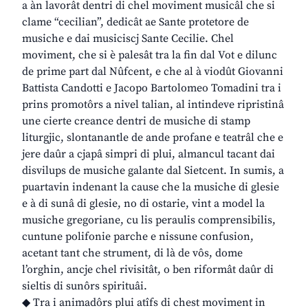
a àn lavorât dentri di chel moviment musicâl che si
clame “cecilian”, dedicât ae Sante protetore de
musiche e dai musiciscj Sante Cecilie. Chel
moviment, che si è palesât tra la fin dal Vot e dilunc
de prime part dal Nûfcent, e che al à viodût Giovanni
Battista Candotti e Jacopo Bartolomeo Tomadini tra i
prins promotôrs a nivel talian, al intindeve ripristinâ
une cierte creance dentri de musiche di stamp
liturgjic, slontanantle de ande profane e teatrâl che e
jere daûr a cjapâ simpri di plui, almancul tacant dai
disvilups de musiche galante dal Sietcent. In sumis, a
puartavin indenant la cause che la musiche di glesie
e à di sunâ di glesie, no di ostarie, vint a model la
musiche gregoriane, cu lis peraulis comprensibilis,
cuntune polifonie parche e nissune confusion,
acetant tant che strument, di là de vôs, dome
l’orghin, ancje chel rivisitât, o ben riformât daûr di
sieltis di sunôrs spirituâi.
◆ Tra i animadôrs plui atîfs di chest moviment in