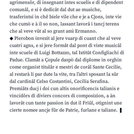
agrimensôr, di insegnant intes scuelis e di dipendent
comunâl, e si è dedicât dal dut ae musiche,
trasferintsi in chê biele vile che e je a Cjons, inte vie
che cumò e à il so non, lassant lavorâ i tancj terens
che al veve vût al so grant amì Ermanno.
◆ Pierobon invezit al jere vuarp di cuant che al veve
cuatri agns, e si jere formât dal pont di viste musicâl
inte scuele di Luigi Bottazzo, tal Istitût Configliachi di
Padue. Clamât a Çopule daspò dal diplome in orghin
come organist titulâr e mestri de corâl Sante Cecilie,
al restarà li par dute la vite, tra l’altri sposant la sûr
dal cardinâl Celso Costantini, Cecilia Serafina.
Premiâts ducj i doi cun altis onorificencis talianis e
vincidôrs di diviers concors di composizion, a àn
lavorât cun tante passion in dut il Friûl, otignint une
cierte nomee ancje fûr de Patrie, furlane e taliane. ❚