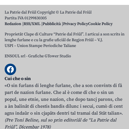
La Patrie dal Friûl Copyright © La Patrie dal Friûl
Partita IVA 01299830305
Redazion
RSS/XML
Pubblicità
Privacy Policy
Cookie Policy
Proprietât Clape di Culture “Patrie dal Friûl”. I articui a son scrits in
lenghe furlane e cu la grafie uficiâl de Regjon Friûl – V.J.
USPI – Union Stampe Periodiche Taliane
ENSOUL srl
-
Grafiche GTower Studio
Cui che o sin
«O sin furlans di lenghe furlane, che a son convints di fâ
part de nazion furlane. Che al è come dî che o sin un
popul, une etnie, une nazion, che dopo tancj parons, che
a àn balinât di chestis bandis dilunc i secui, cumò di cent
agns indaûr o sin cjapâts dentri tal tramai dal Stât talian».
(Pre Toni Beline, sul so prin editoriâl de “La Patrie dal
Friûl”, Dicembar 1978)