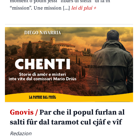
moment o podin jessi “libars di sielzi” di lâ in
“mission”. Une mission […]
lei di plui +
Gnovis /
Par che il popul furlan al
salti fûr dal taramot cul cjâf e vîf
Redazion