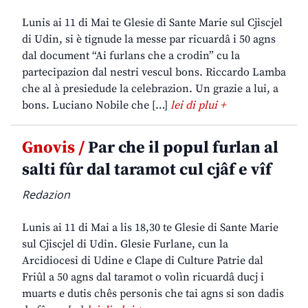
Lunis ai 11 di Mai te Glesie di Sante Marie sul Cjiscjel
di Udin, si è tignude la messe par ricuardâ i 50 agns
dal document “Ai furlans che a crodin” cu la
partecipazion dal nestri vescul bons. Riccardo Lamba
che al à presiedude la celebrazion. Un grazie a lui, a
bons. Luciano Nobile che […]
lei di plui +
Gnovis /
Par che il popul furlan al
salti fûr dal taramot cul cjâf e vîf
Redazion
Lunis ai 11 di Mai a lis 18,30 te Glesie di Sante Marie
sul Cjiscjel di Udin. Glesie Furlane, cun la
Arcidiocesi di Udine e Clape di Culture Patrie dal
Friûl a 50 agns dal taramot o volìn ricuardâ ducj i
muarts e dutis chês personis che tai agns si son dadis