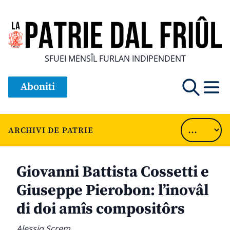
SFUEI MENSÎL FURLAN INDIPENDENT
Aboniti
ARCHIVI DE PATRIE
Giovanni Battista Cossetti e
Giuseppe Pierobon: l’inovâl
di doi amîs compositôrs
Alessio Screm