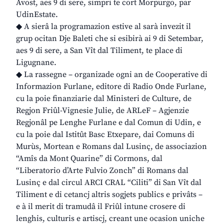
Avost, aes 9 di sere, simpri te cort Morpurgo, par
UdinEstate.
◆ A sierâ la programazion estive al sarà invezit il
grup ocitan Dje Baleti che si esibirà ai 9 di Setembar,
aes 9 di sere, a San Vît dal Tiliment, te place di
Ligugnane.
◆ La rassegne – organizade ogni an de Cooperative di
Informazion Furlane, editore di Radio Onde Furlane,
cu la poie finanziarie dal Ministeri de Culture, de
Regjon Friûl-Vignesie Julie, de ARLeF – Agjenzie
Regjonâl pe Lenghe Furlane e dal Comun di Udin, e
cu la poie dal Istitût Basc Etxepare, dai Comuns di
Murùs, Mortean e Romans dal Lusinç, de associazion
“Amîs da Mont Quarine” di Cormons, dal
“Liberatorio d’Arte Fulvio Zonch” di Romans dal
Lusinç e dal circul ARCI CRAL “Ciliti” di San Vît dal
Tiliment e di cetancj altris sogjets publics e privâts –
e à il merit di tramudâ il Friûl intune crosere di
lenghis, culturis e artiscj, creant une ocasion uniche