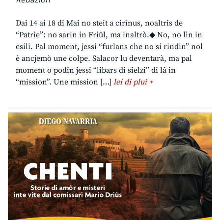
Dai 14 ai 18 di Mai no steit a cirînus, noaltris de
“Patrie”: no sarin in Friûl, ma inaltrò.◆ No, no lìn in
esili. Pal moment, jessi “furlans che no si rindin” nol
è ancjemò une colpe. Salacor lu deventarà, ma pal
moment o podin jessi “libars di sielzi” di lâ in
“mission”. Une mission […]
lei di plui +