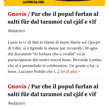
Gnovis /
Par che il popul furlan al
salti fûr dal taramot cul cjâf e vîf
Redazion
Lunis ai 11 di Mai te Glesie di Sante Marie sul Cjiscjel
di Udin, si è tignude la messe par ricuardâ i 50 agns
dal document “Ai furlans che a crodin” cu la
partecipazion dal nestri vescul bons. Riccardo Lamba
che al à presiedude la celebrazion. Un grazie a lui, a
bons. Luciano Nobile che […]
lei di plui +
Gnovis /
Par che il popul furlan al
salti fûr dal taramot cul cjâf e vîf
Redazion