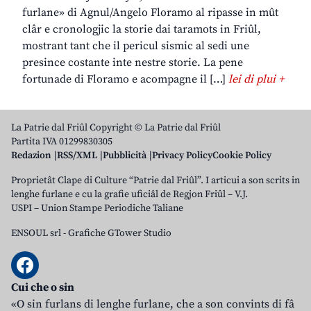
furlane» di Agnul/Angelo Floramo al ripasse in mût
clâr e cronologjic la storie dai taramots in Friûl,
mostrant tant che il pericul sismic al sedi une
presince costante inte nestre storie. La pene
fortunade di Floramo e acompagne il […]
lei di plui +
La Patrie dal Friûl Copyright © La Patrie dal Friûl
Partita IVA 01299830305
Redazion
RSS/XML
Pubblicità
Privacy Policy
Cookie Policy
Proprietât Clape di Culture “Patrie dal Friûl”. I articui a son scrits in
lenghe furlane e cu la grafie uficiâl de Regjon Friûl – V.J.
USPI – Union Stampe Periodiche Taliane
ENSOUL srl
-
Grafiche GTower Studio
Cui che o sin
«O sin furlans di lenghe furlane, che a son convints di fâ