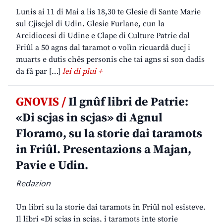
Lunis ai 11 di Mai a lis 18,30 te Glesie di Sante Marie
sul Cjiscjel di Udin. Glesie Furlane, cun la
Arcidiocesi di Udine e Clape di Culture Patrie dal
Friûl a 50 agns dal taramot o volìn ricuardâ ducj i
muarts e dutis chês personis che tai agns si son dadis
da fâ par […]
lei di plui +
GNOVIS /
Il gnûf libri de Patrie:
«Di scjas in scjas» di Agnul
Floramo, su la storie dai taramots
in Friûl. Presentazions a Majan,
Pavie e Udin.
Redazion
Un libri su la storie dai taramots in Friûl nol esisteve.
Il libri «Di scjas in scjas, i taramots inte storie