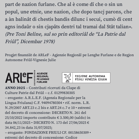
part de nazion furlane. Che al è come dî che o sin un
popul, une etnie, une nazion, che dopo tancj parons, che
a àn balinât di chestis bandis dilunc i secui, cumò di cent
agns indaûr o sin cjapâts dentri tal tramai dal Stât talian».
(Pre Toni Beline, sul so prin editoriâl de “La Patrie dal
Friûl”, Dicembar 1978)
Progjet finanziât de ARLeF - Agjenzie Regjonâl pe Lenghe Furlane e de Regjon
Autonome Friûl-Vignesie Julie
ANNO 2025
– Contributi ricevuti da Clape di
Culture Patrie dal Friûl – c.f. 01299830305
– erogante: A.R.L.E.F. (Agenzia Regionale per la
Lingua Friulana) C.F. 94094780304 • rif. norm. L.R.
N.29/2007 ART.23 c.2 bis e ART.24 c.7 e 10 • estremi
del decreto di concessione: DECRETO N. 261 del
25/10/2022 importo contributo € 3.500,00 (saldo) in
data 06/11/2025 • DECRETO N. 173 del 27/06/2025 €
34.842,23 in data 31/07/2025;
– erogante: FONDAZIONE FRIULI CF. 00158650309 •
estremi del decreto di concessione: Codice