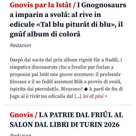
Gnovis par la Istât /
I Gnognosaurs
a imparin a svolâ: al rive in
edicule «Tal blu piturât di blu», il
gnûf album di colorâ
Redazion
Daspò dal sucès dal prin album vignût fûr a Nadâl, i
simpatics dinosauruts che a fevelin par furlan a
proponin pal Istât une gnove aventure: il professôr
Einsaur e il so fedêl assistent Blik a provin di svolâ,
ispirâts dai pterodatils. Rivarano? ◆ A partî de fin di
Jugn al è rivât tes ediculis dal […]
lei di plui +
Gnovis /
LA PATRIE DAL FRIÛL AL
SALON DAL LIBRI DI TURIN 2026
Redazion