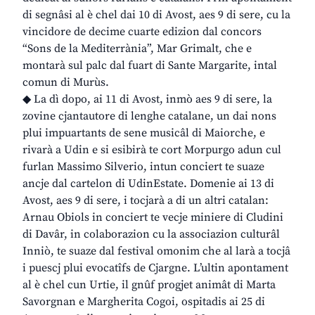
di segnâsi al è chel dai 10 di Avost, aes 9 di sere, cu la
vincidore de decime cuarte edizion dal concors
“Sons de la Mediterrània”, Mar Grimalt, che e
montarà sul palc dal fuart di Sante Margarite, intal
comun di Murùs.
◆ La dì dopo, ai 11 di Avost, inmò aes 9 di sere, la
zovine cjantautore di lenghe catalane, un dai nons
plui impuartants de sene musicâl di Maiorche, e
rivarà a Udin e si esibirà te cort Morpurgo adun cul
furlan Massimo Silverio, intun conciert te suaze
ancje dal cartelon di UdinEstate. Domenie ai 13 di
Avost, aes 9 di sere, i tocjarà a di un altri catalan:
Arnau Obiols in conciert te vecje miniere di Cludini
di Davâr, in colaborazion cu la associazion culturâl
Inniò, te suaze dal festival omonim che al larà a tocjâ
i puescj plui evocatîfs de Cjargne. L’ultin apontament
al è chel cun Urtie, il gnûf progjet animât di Marta
Savorgnan e Margherita Cogoi, ospitadis ai 25 di