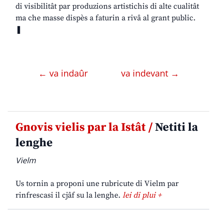
di visibilitât par produzions artistichis di alte cualitât
ma che masse dispès a faturin a rivâ al grant public.
❚
← va indaûr
va indevant →
Gnovis vielis par la Istât /
Netiti la
lenghe
Vielm
Us tornin a proponi une rubricute di Vielm par
rinfrescasi il cjâf su la lenghe.
lei di plui +