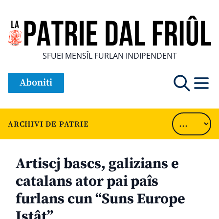
SFUEI MENSÎL FURLAN INDIPENDENT
Aboniti
ARCHIVI DE PATRIE
Artiscj bascs, galizians e
catalans ator pai paîs
furlans cun “Suns Europe
Istât”