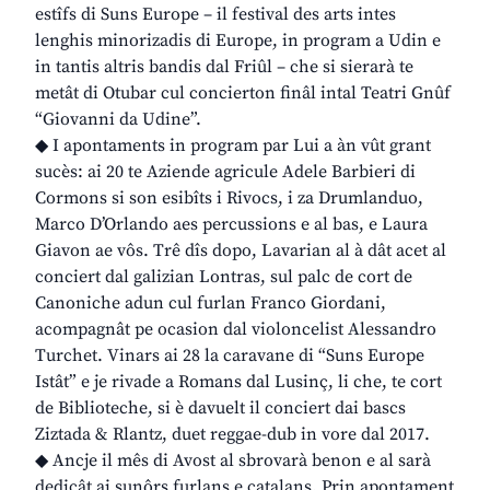
estîfs di Suns Europe – il festival des arts intes
lenghis minorizadis di Europe, in program a Udin e
in tantis altris bandis dal Friûl – che si sierarà te
metât di Otubar cul concierton finâl intal Teatri Gnûf
“Giovanni da Udine”.
◆ I apontaments in program par Lui a àn vût grant
sucès: ai 20 te Aziende agricule Adele Barbieri di
Cormons si son esibîts i Rivocs, i za Drumlanduo,
Marco D’Orlando aes percussions e al bas, e Laura
Giavon ae vôs. Trê dîs dopo, Lavarian al à dât acet al
conciert dal galizian Lontras, sul palc de cort de
Canoniche adun cul furlan Franco Giordani,
acompagnât pe ocasion dal violoncelist Alessandro
Turchet. Vinars ai 28 la caravane di “Suns Europe
Istât” e je rivade a Romans dal Lusinç, li che, te cort
de Biblioteche, si è davuelt il conciert dai bascs
Ziztada & Rlantz, duet reggae-dub in vore dal 2017.
◆ Ancje il mês di Avost al sbrovarà benon e al sarà
dedicât ai sunôrs furlans e catalans. Prin apontament