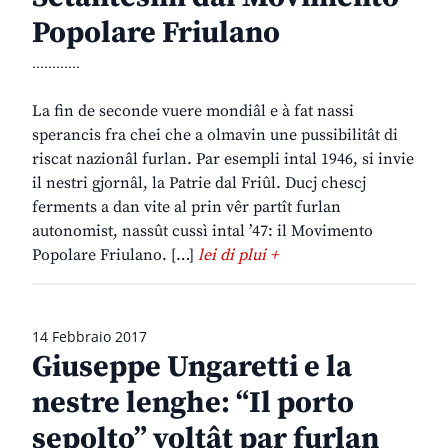
Popolare Friulano
............
La fin de seconde vuere mondiâl e à fat nassi
sperancis fra chei che a olmavin une pussibilitât di
riscat nazionâl furlan. Par esempli intal 1946, si invie
il nestri gjornâl, la Patrie dal Friûl. Ducj chescj
ferments a dan vite al prin vêr partît furlan
autonomist, nassût cussì intal ’47: il Movimento
Popolare Friulano. […]
lei di plui +
14 Febbraio 2017
Giuseppe Ungaretti e la
nestre lenghe: “Il porto
sepolto” voltât par furlan