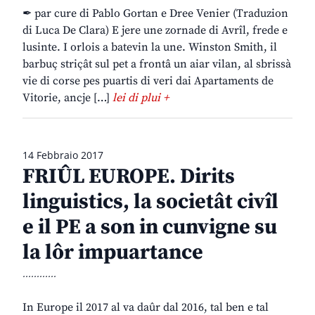
✒ par cure di Pablo Gortan e Dree Venier (Traduzion
di Luca De Clara) E jere une zornade di Avrîl, frede e
lusinte. I orlois a batevin la une. Winston Smith, il
barbuç striçât sul pet a frontâ un aiar vilan, al sbrissà
vie di corse pes puartis di veri dai Apartaments de
Vitorie, ancje […]
lei di plui +
14 Febbraio 2017
FRIÛL EUROPE. Dirits
linguistics, la societât civîl
e il PE a son in cunvigne su
la lôr impuartance
............
In Europe il 2017 al va daûr dal 2016, tal ben e tal