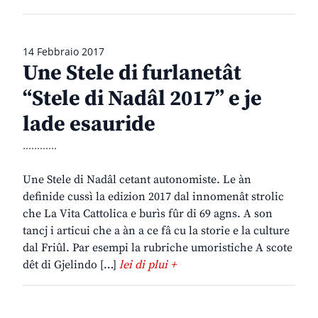
14 Febbraio 2017
Une Stele di furlanetât
“Stele di Nadâl 2017” e je
lade esauride
............
Une Stele di Nadâl cetant autonomiste. Le àn
definide cussì la edizion 2017 dal innomenât strolic
che La Vita Cattolica e burìs fûr di 69 agns. A son
tancj i articui che a àn a ce fâ cu la storie e la culture
dal Friûl. Par esempi la rubriche umoristiche A scote
dêt di Gjelindo […]
lei di plui +