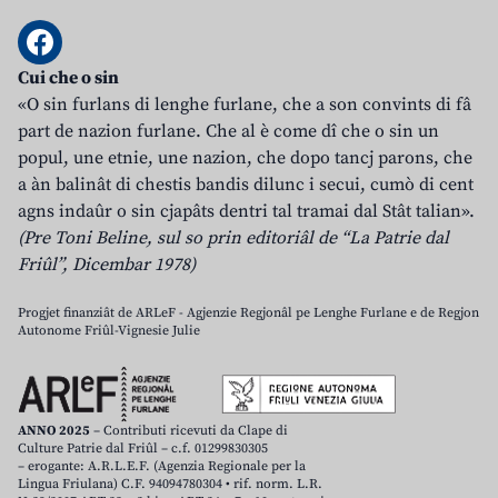
Cui che o sin
«O sin furlans di lenghe furlane, che a son convints di fâ
part de nazion furlane. Che al è come dî che o sin un
popul, une etnie, une nazion, che dopo tancj parons, che
a àn balinât di chestis bandis dilunc i secui, cumò di cent
agns indaûr o sin cjapâts dentri tal tramai dal Stât talian».
(Pre Toni Beline, sul so prin editoriâl de “La Patrie dal
Friûl”, Dicembar 1978)
Progjet finanziât de ARLeF - Agjenzie Regjonâl pe Lenghe Furlane e de Regjon
Autonome Friûl-Vignesie Julie
ANNO 2025
– Contributi ricevuti da Clape di
Culture Patrie dal Friûl – c.f. 01299830305
– erogante: A.R.L.E.F. (Agenzia Regionale per la
Lingua Friulana) C.F. 94094780304 • rif. norm. L.R.