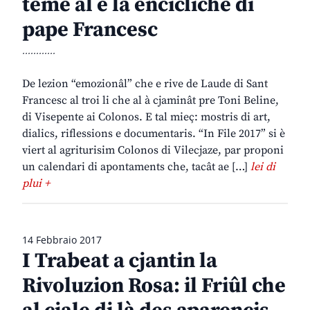
teme al è la encicliche di
pape Francesc
............
De lezion “emozionâl” che e rive de Laude di Sant
Francesc al troi li che al à cjaminât pre Toni Beline,
di Visepente ai Colonos. E tal mieç: mostris di art,
dialics, riflessions e documentaris. “In File 2017” si è
viert al agriturisim Colonos di Vilecjaze, par proponi
un calendari di apontaments che, tacât ae […]
lei di
plui +
14 Febbraio 2017
I Trabeat a cjantin la
Rivoluzion Rosa: il Friûl che