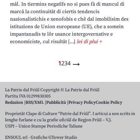
mâl. In tiermins negatîfs no si pues fâ di mancul di
marcâ la continuitât di ciertis tendencis
nazionalistichis e xenofobis e chê dal imobilisim des
istituzions de Union europeane (UE), che a somein
impantanadis te lôr usance intergovernative e
economiciste, cul risultât […]
lei di plui +
→
1
2
3
4
La Patrie dal Friûl Copyright © La Patrie dal Friûl
Partita IVA 01299830305
Redazion
RSS/XML
Pubblicità
Privacy Policy
Cookie Policy
Proprietât Clape di Culture “Patrie dal Friûl”. I articui a son scrits in
lenghe furlane e cu la grafie uficiâl de Regjon Friûl – V.J.
USPI – Union Stampe Periodiche Taliane
ENSOUL srl
-
Grafiche GTower Studio