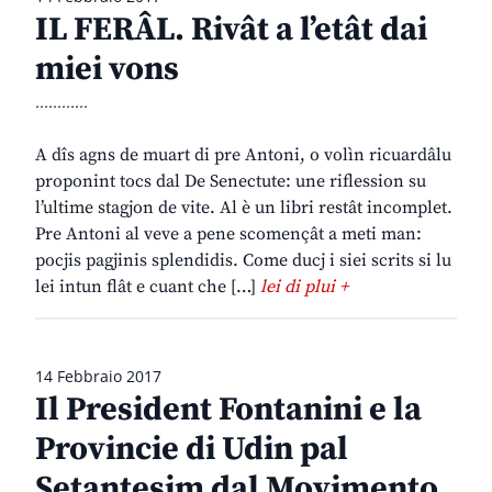
IL FERÂL. Rivât a l’etât dai
miei vons
............
A dîs agns de muart di pre Antoni, o volìn ricuardâlu
proponint tocs dal De Senectute: une riflession su
l’ultime stagjon de vite. Al è un libri restât incomplet.
Pre Antoni al veve a pene scomençât a meti man:
pocjis pagjinis splendidis. Come ducj i siei scrits si lu
lei intun flât e cuant che […]
lei di plui +
14 Febbraio 2017
Il President Fontanini e la
Provincie di Udin pal
Setantesim dal Movimento