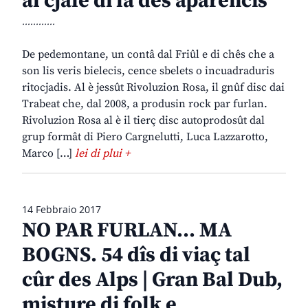
al cjale di là des aparencis
............
De pedemontane, un contâ dal Friûl e di chês che a
son lis veris bielecis, cence sbelets o incuadraduris
ritocjadis. Al è jessût Rivoluzion Rosa, il gnûf disc dai
Trabeat che, dal 2008, a produsin rock par furlan.
Rivoluzion Rosa al è il tierç disc autoprodosût dal
grup formât di Piero Cargnelutti, Luca Lazzarotto,
Marco […]
lei di plui +
14 Febbraio 2017
NO PAR FURLAN… MA
BOGNS. 54 dîs di viaç tal
cûr des Alps | Gran Bal Dub,
misture di folk e