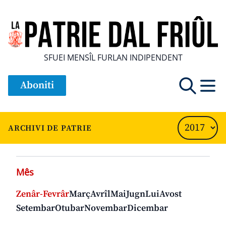
SFUEI MENSÎL FURLAN INDIPENDENT
Aboniti
ARCHIVI DE PATRIE
Mês
Zenâr-Fevrâr
Març
Avrîl
Mai
Jugn
Lui
Avost
Setembar
Otubar
Novembar
Dicembar