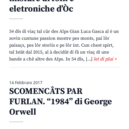
eletroniche d’Òc
............
54 dîs di viaç tal cûr des Alps Gian Luca Gasca al è un
zovin cuntune passion mostre pes monts, pai lôr
paisaçs, pes lôr storiis e pe lôr int. Cun chest spirt,
tal Istât dal 2015, al à decidût di fâ un viaç di une
bande a chê altre des Alps. In 54 dîs, […]
lei di plui +
14 Febbraio 2017
SCOMENCÂTS PAR
FURLAN. “1984” di George
Orwell
............