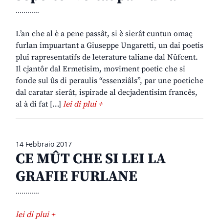
............
L’an che al è a pene passât, si è sierât cuntun omaç
furlan impuartant a Giuseppe Ungaretti, un dai poetis
plui rapresentatîfs de leterature taliane dal Nûfcent.
Il cjantôr dal Ermetisim, moviment poetic che si
fonde sul ûs di peraulis “essenziâls”, par une poetiche
dal caratar sierât, ispirade al decjadentisim francês,
al à di fat […]
lei di plui +
14 Febbraio 2017
CE MÛT CHE SI LEI LA
GRAFIE FURLANE
............
lei di plui +