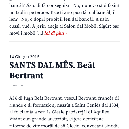
bancâl? Âstu di fâ consegnis? _No, nono: o stoi fasint
un taulin pe terace. E ce ti àno puartât cul bancâl, il
len? _No, o dopri propit il len dal bancâl. A usin
cussì, vuê. A jerin ancje al Salon dal Mobil. Sigûr: par
movi i mobii […]
lei di plui +
14 Giugno 2016
SANTS DAL MÊS. Beât
Bertrant
............
Ai 6 di Jugn Beât Bertrant, vescul Bertrant, francês di
riunde e di formazion, nassût a Saint Geniès dal 1334,
al fo clamât a rezi la Glesie patriarcjâl di Aquilee.
Vivint cun grande austeritât, si jere dedicât ae
riforme de vite morâl de sô Glesie, convocant sinodis