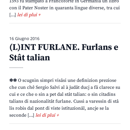
1593 fu stampato a Francoforte in Germania un libro
con il Pater Noster in quaranta lingue diverse, tra cui
[…]
lei di plui +
16 Giugno 2016
(L)INT FURLANE. Furlans e
Stât talian
............
✽✽ O scugnìn simpri visâsi une definizion preziose
che cun chê Sergio Salvi al à judât ducj a fâ clarece su
cui e ce che o sin a pet dal stât talian: o sin citadins
talians di nazionalitât furlane. Cussì a varessin di stâ
lis robis dal pont di viste istituzionâl, ancje se la
seconde […]
lei di plui +