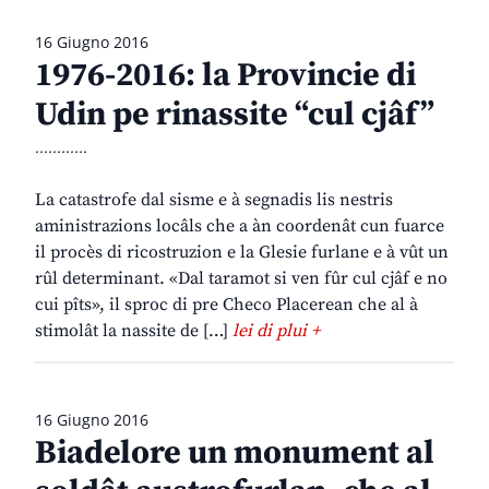
16 Giugno 2016
1976-2016: la Provincie di
Udin pe rinassite “cul cjâf”
............
La catastrofe dal sisme e à segnadis lis nestris
aministrazions locâls che a àn coordenât cun fuarce
il procès di ricostruzion e la Glesie furlane e à vût un
rûl determinant. «Dal taramot si ven fûr cul cjâf e no
cui pîts», il sproc di pre Checo Placerean che al à
stimolât la nassite de […]
lei di plui +
16 Giugno 2016
Biadelore un monument al