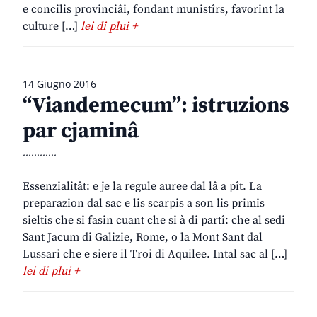
e concilis provinciâi, fondant munistîrs, favorint la
culture […]
lei di plui +
14 Giugno 2016
“Viandemecum”: istruzions
par cjaminâ
............
Essenzialitât: e je la regule auree dal lâ a pît. La
preparazion dal sac e lis scarpis a son lis primis
sieltis che si fasin cuant che si à di partî: che al sedi
Sant Jacum di Galizie, Rome, o la Mont Sant dal
Lussari che e siere il Troi di Aquilee. Intal sac al […]
lei di plui +