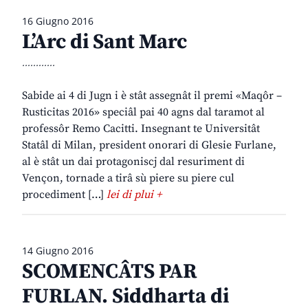
16 Giugno 2016
L’Arc di Sant Marc
............
Sabide ai 4 di Jugn i è stât assegnât il premi «Maqôr –
Rusticitas 2016» speciâl pai 40 agns dal taramot al
professôr Remo Cacitti. Insegnant te Universitât
Statâl di Milan, president onorari di Glesie Furlane,
al è stât un dai protagoniscj dal resuriment di
Vençon, tornade a tirâ sù piere su piere cul
procediment […]
lei di plui +
14 Giugno 2016
SCOMENCÂTS PAR
FURLAN. Siddharta di