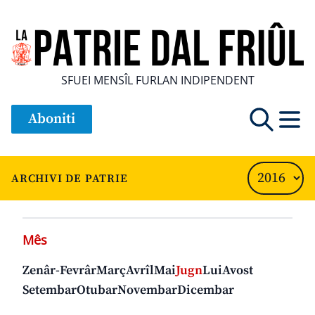
SFUEI MENSÎL FURLAN INDIPENDENT
Aboniti
ARCHIVI DE PATRIE
Mês
Zenâr-Fevrâr
Març
Avrîl
Mai
Jugn
Lui
Avost
Setembar
Otubar
Novembar
Dicembar