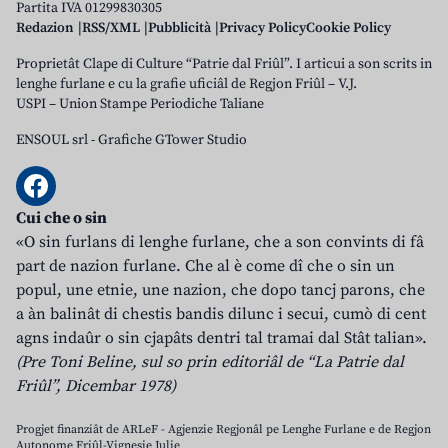
Partita IVA 01299830305
Redazion
RSS/XML
Pubblicità
Privacy Policy
Cookie Policy
Proprietât Clape di Culture “Patrie dal Friûl”. I articui a son scrits in
lenghe furlane e cu la grafie uficiâl de Regjon Friûl – V.J.
USPI – Union Stampe Periodiche Taliane
ENSOUL srl
-
Grafiche GTower Studio
Cui che o sin
«O sin furlans di lenghe furlane, che a son convints di fâ
part de nazion furlane. Che al è come dî che o sin un
popul, une etnie, une nazion, che dopo tancj parons, che
a àn balinât di chestis bandis dilunc i secui, cumò di cent
agns indaûr o sin cjapâts dentri tal tramai dal Stât talian».
(Pre Toni Beline, sul so prin editoriâl de “La Patrie dal
Friûl”, Dicembar 1978)
Progjet finanziât de ARLeF - Agjenzie Regjonâl pe Lenghe Furlane e de Regjon
Autonome Friûl-Vignesie Julie