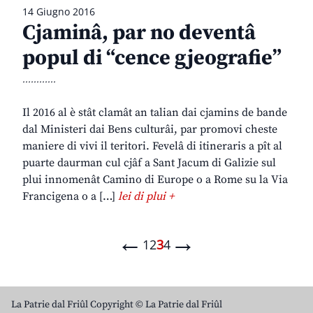
14 Giugno 2016
Cjaminâ, par no deventâ
popul di “cence gjeografie”
............
Il 2016 al è stât clamât an talian dai cjamins de bande
dal Ministeri dai Bens culturâi, par promovi cheste
maniere di vivi il teritori. Fevelâ di itineraris a pît al
puarte daurman cul cjâf a Sant Jacum di Galizie sul
plui innomenât Camino di Europe o a Rome su la Via
Francigena o a […]
lei di plui +
←
→
1
2
3
4
La Patrie dal Friûl Copyright © La Patrie dal Friûl