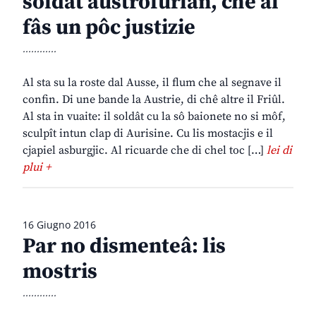
soldât austrofurlan, che al
fâs un pôc justizie
............
Al sta su la roste dal Ausse, il flum che al segnave il
confin. Di une bande la Austrie, di chê altre il Friûl.
Al sta in vuaite: il soldât cu la sô baionete no si môf,
sculpît intun clap di Aurisine. Cu lis mostacjis e il
cjapiel asburgjic. Al ricuarde che di chel toc […]
lei di
plui +
16 Giugno 2016
Par no dismenteâ: lis
mostris
............