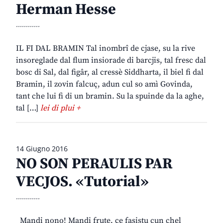
Herman Hesse
............
IL FI DAL BRAMIN Tal inombrî de cjase, su la rive
insoreglade dal flum insiorade di barcjis, tal fresc dal
bosc di Sal, dal figâr, al cressè Siddharta, il biel fi dal
Bramin, il zovin falcuç, adun cul so amì Govinda,
tant che lui fi di un bramin. Su la spuinde da la aghe,
tal […]
lei di plui +
14 Giugno 2016
NO SON PERAULIS PAR
VECJOS. «Tutorial»
............
_Mandi nono! Mandi frute, ce fasistu cun chel