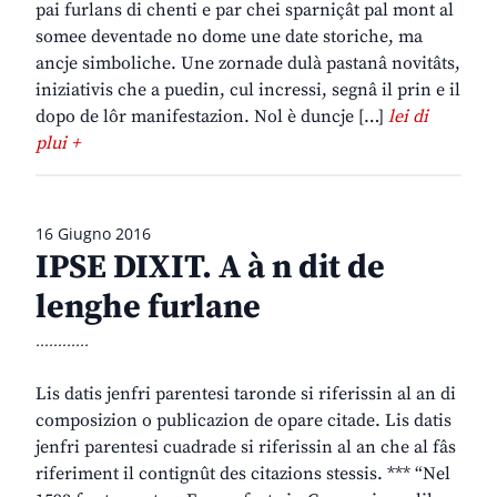
pai furlans di chenti e par chei sparniçât pal mont al
somee deventade no dome une date storiche, ma
ancje simboliche. Une zornade dulà pastanâ novitâts,
iniziativis che a puedin, cul incressi, segnâ il prin e il
dopo de lôr manifestazion. Nol è duncje […]
lei di
plui +
16 Giugno 2016
IPSE DIXIT. A à n dit de
lenghe furlane
............
Lis datis jenfri parentesi taronde si riferissin al an di
composizion o publicazion de opare citade. Lis datis
jenfri parentesi cuadrade si riferissin al an che al fâs
riferiment il contignût des citazions stessis. *** “Nel