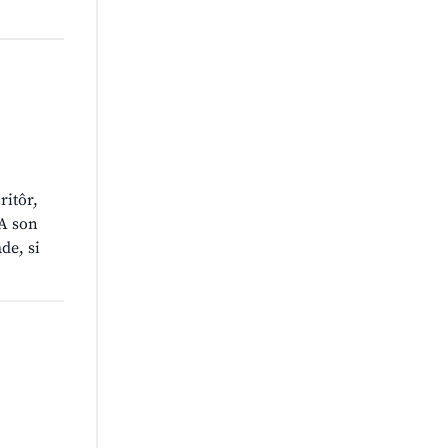
ritôr,
 A son
de, si