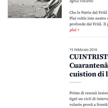
Agnul Floramo
Che le Patrie dal Friûl
Plui voltis inte nestre 
profonde dal Friûl. Il 
plui +
15 Febbraio 2016
CUINTRIST
Cuarantenâl
cuistion di 
............
Prime di resonâ insiemi
tignî un cicli di inter
volarès provâ a frontâ