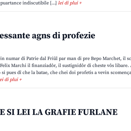
mpuartance indiscutibile […]
lei di plui +
essante agns di profezie
prin numar di Patrie dal Friûl par man di pre Bepo Marchet, il sc
Felix Marchi il finanziadôr, il sustignidôr di cheste vôs libare.
 si pues dî che la batae, che chei doi profetis a vevin scomença
ei di plui +
E SI LEI LA GRAFIE FURLANE