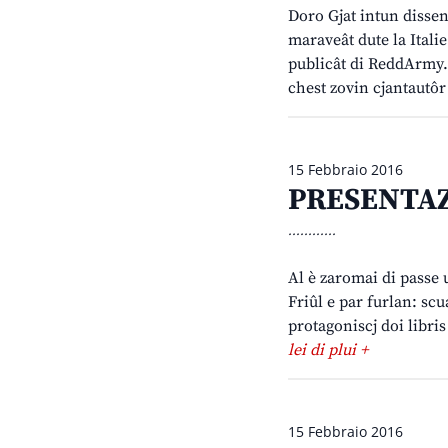
Doro Gjat intun dissen
maraveât dute la Italie
publicât di ReddArmy. I
chest zovin cjantautôr
15 Febbraio 2016
PRESENTAZI
............
Al è zaromai di passe 
Friûl e par furlan: scu
protagoniscj doi libri
lei di plui +
15 Febbraio 2016