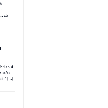
 à
r e
sicâls
n
bris sul
n stâts
si è […]