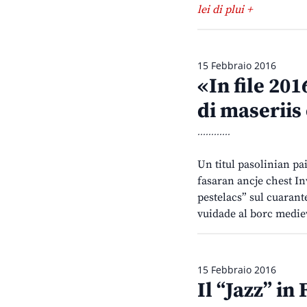
lei di plui +
15 Febbraio 2016
«In file 201
di maseriis 
............
Un titul pasolinian pa
fasaran ancje chest Inv
pestelacs” sul cuarant
vuidade al borc mediev
15 Febbraio 2016
Il “Jazz” in 