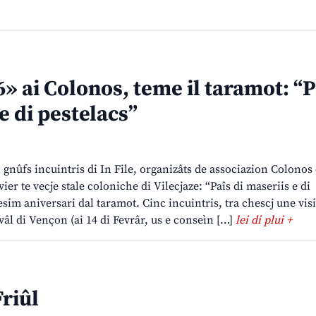
6» ai Colonos, teme il taramot: “P
e di pestelacs”
i gnûfs incuintris di In File, organizâts de associazion Colonos 
ier te vecje stale coloniche di Vilecjaze: “Paîs di maseriis e di
esim aniversari dal taramot. Cinc incuintris, tra chescj une visi
âl di Vençon (ai 14 di Fevrâr, us e conseìn […]
lei di plui +
Friûl