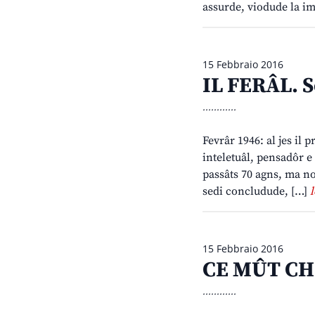
assurde, viodude la i
15 Febbraio 2016
IL FERÂL. S
............
Fevrâr 1946: al jes il 
inteletuâl, pensadôr e 
passâts 70 agns, ma no
sedi concludude, […]
l
15 Febbraio 2016
CE MÛT CH
............