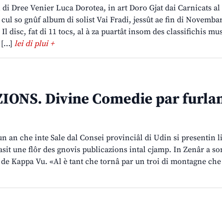
 di Dree Venier Luca Dorotea, in art Doro Gjat dai Carnicats al
 cul so gnûf album di solist Vai Fradi, jessût ae fin di Novemba
l disc, fat di 11 tocs, al à za puartât insom des classifichis mu
 […]
lei di plui +
ONS. Divine Comedie par furla
un an che inte Sale dal Consei provinciâl di Udin si presentin li
asit une flôr des gnovis publicazions intal cjamp. In Zenâr a so
s de Kappa Vu. «Al è tant che tornâ par un troi di montagne che 