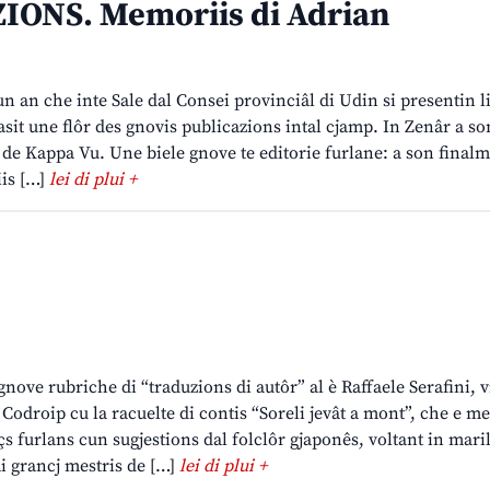
ONS. Memoriis di Adrian
un an che inte Sale dal Consei provinciâl di Udin si presentin li
asit une flôr des gnovis publicazions intal cjamp. In Zenâr a so
s de Kappa Vu. Une biele gnove te editorie furlane: a son finalm
iis […]
lei di plui +
 gnove rubriche di “traduzions di autôr” al è Raffaele Serafini, 
 Codroip cu la racuelte di contis “Soreli jevât a mont”, che e m
açs furlans cun sugjestions dal folclôr gjaponês, voltant in mar
i grancj mestris de […]
lei di plui +