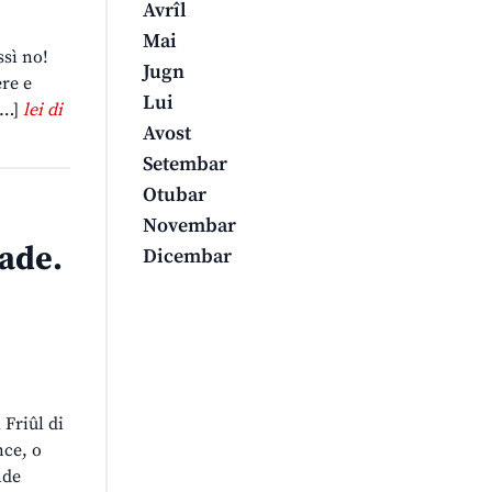
Avrîl
Mai
ssì no!
Jugn
ere e
Lui
 […]
lei di
Avost
Setembar
Otubar
Novembar
ade.
Dicembar
 Friûl di
nce, o
nde