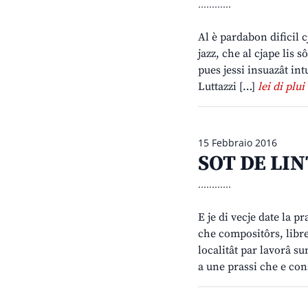
............
Al è pardabon dificil c
jazz, che al cjape lis 
pues jessi insuazât int
Luttazzi […]
lei di plui
15 Febbraio 2016
SOT DE LINT
............
E je di vecje date la 
che compositôrs, libre
localitât par lavorâ su
a une prassi che e cons