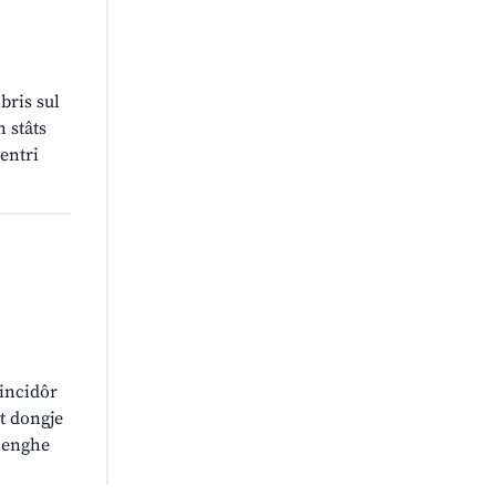
bris sul
n stâts
entri
vincidôr
et dongje
ilenghe