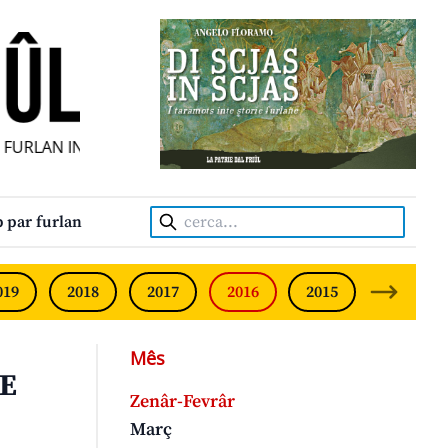
URLAN INDIPENDENT • INDEPENDENT FRIULIAN MONTHLY • 
Cerca:
 par furlan
019
2018
2017
2016
2015
2014
Mês
IE
Zenâr-Fevrâr
Març