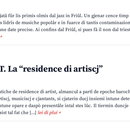
jatâ fûr lis primis olmis dal jazz in Friûl. Un gjenar cence timp
sôs lidrîs de musiche popolâr e in fuarce di tantis contaminazio
une date precise. Ai confins dal Friûl, si pues fâ il non dal tries
 +
. La “residence di artiscj”
pratiche de residence di artist, almancul a partî de epoche baroc
tiscj, musiciscj e cjantants, si cjatavin ducj insiemi intune de
ntune opare e daspò presentâle intal stes lûc. Il tiermin duncje s
ist tal fat che […]
lei di plui +