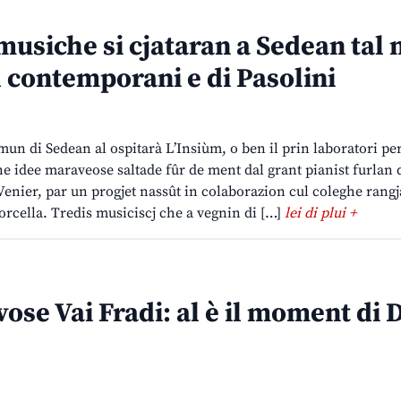
 musiche si cjataran a Sedean tal
al contemporani e di Pasolini
mun di Sedean al ospitarà L’Insiùm, o ben il prin laboratori p
ne idee maraveose saltade fûr de ment dal grant pianist furlan
enier, par un progjet nassût in colaborazion cul coleghe rangj
rcella. Tredis musiciscj che a vegnin di […]
lei di plui +
l vose Vai Fradi: al è il moment di