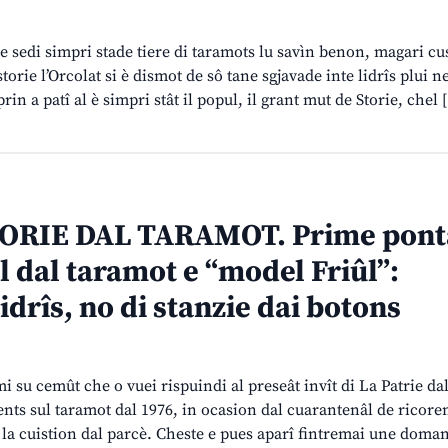
 e sedi simpri stade tiere di taramots lu savìn benon, magari cu
storie l’Orcolat si è dismot de sô tane sgjavade inte lidrîs plui n
prin a patî al è simpri stât il popul, il grant mut de Storie, chel
ORIE DAL TARAMOT. Prime pont
 dal taramot e “model Friûl”:
lidrîs, no di stanzie dai botons
 su cemût che o vuei rispuindi al preseât invît di La Patrie dal
vents sul taramot dal 1976, in ocasion dal cuarantenâl de ricore
 la cuistion dal parcè. Cheste e pues aparî fintremai une doma