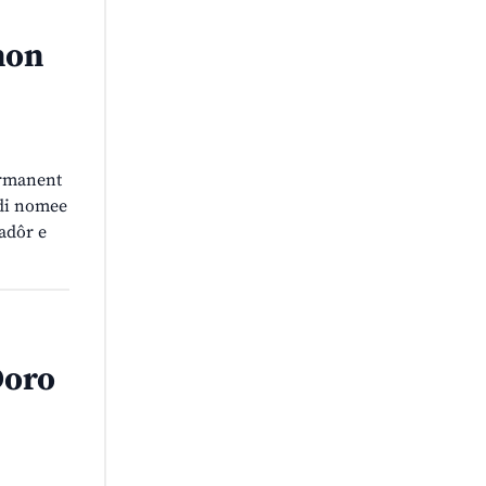
 non
ermanent
 di nomee
adôr e
 Doro