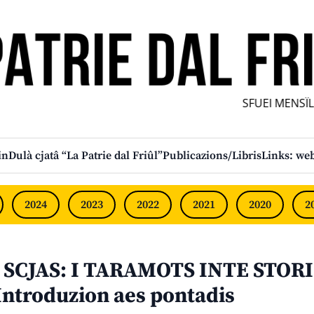
SFUEI MENSÎL F
in
Dulà cjatâ “La Patrie dal Friûl”
Publicazions/Libris
Links: web
2024
2023
2022
2021
2020
2
N SCJAS: I TARAMOTS INTE STOR
ntroduzion aes pontadis