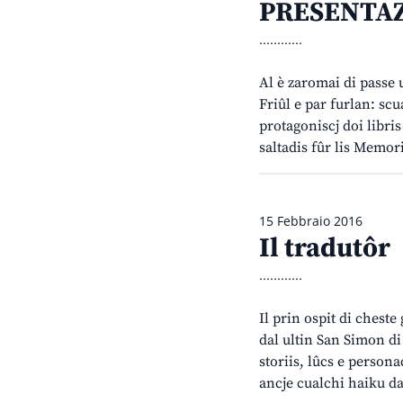
PRESENTAZI
............
Al è zaromai di passe 
Friûl e par furlan: scu
protagoniscj doi libri
saltadis fûr lis Memor
15 Febbraio 2016
Il tradutôr
............
Il prin ospit di cheste
dal ultin San Simon di
storiis, lûcs e person
ancje cualchi haiku da