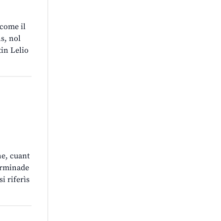
 come il
ns, nol
tin Lelio
he, cuant
terminade
i riferìs