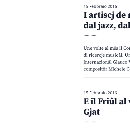
15 Febbraio 2016
I artiscj de
dal jazz, d
............
Une volte al mês il Co
di ricercje musicâl. U
internazionâl Glauco V
compositôr Michele Co
15 Febbraio 2016
E il Friûl a
Gjat
............