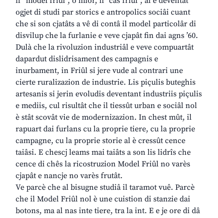
il “model friûl”, o miôr, il “câs friûl”, al è deventât
ogjet di studi par storics e antropolics sociâi cuant
che si son cjatâts a vê di contâ il model particolâr di
disvilup che la furlanie e veve cjapât fin dai agns ’60.
Dulà che la rivoluzion industriâl e veve compuartât
dapardut dislidrisament des campagnis e
inurbament, in Friûl si jere vude al contrari une
cierte ruralizazion de industrie. Lis piçulis buteghis
artesanis si jerin evoludis deventant industriis piçulis
e mediis, cul risultât che il tiessût urban e sociâl nol
è stât scovât vie de modernizazion. In chest mût, il
rapuart dai furlans cu la proprie tiere, cu la proprie
campagne, cu la proprie storie al è cressût cence
taiâsi. E chescj leams mai taiâts a son lis lidrîs che
cence di chês la ricostruzion Model Friûl no varès
cjapât e nancje no varès frutât.
Ve parcè che al bisugne studiâ il taramot vuê. Parcè
che il Model Friûl nol è une cuistion di stanzie dai
botons, ma al nas inte tiere, tra la int. E e je ore di dâ