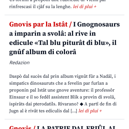
rinfrescasi il cjâf su la lenghe.
lei di plui +
Gnovis par la Istât /
I Gnognosaurs
a imparin a svolâ: al rive in
edicule «Tal blu piturât di blu», il
gnûf album di colorâ
Redazion
Daspò dal sucès dal prin album vignût fûr a Nadâl, i
simpatics dinosauruts che a fevelin par furlan a
proponin pal Istât une gnove aventure: il professôr
Einsaur e il so fedêl assistent Blik a provin di svolâ,
ispirâts dai pterodatils. Rivarano? ◆ A partî de fin di
Jugn al è rivât tes ediculis dal […]
lei di plui +
Gnovis /
LA PATRIE DAL FRIÛL AL