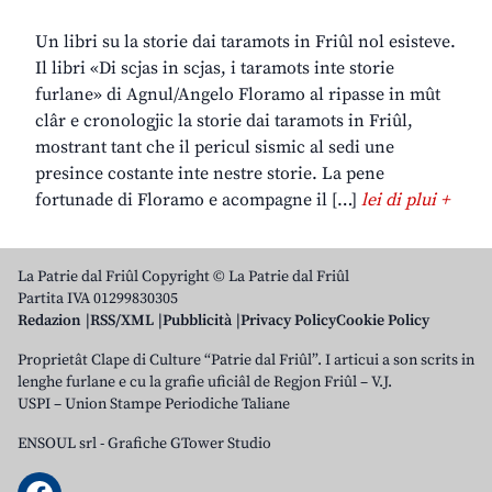
Un libri su la storie dai taramots in Friûl nol esisteve.
Il libri «Di scjas in scjas, i taramots inte storie
furlane» di Agnul/Angelo Floramo al ripasse in mût
clâr e cronologjic la storie dai taramots in Friûl,
mostrant tant che il pericul sismic al sedi une
presince costante inte nestre storie. La pene
fortunade di Floramo e acompagne il […]
lei di plui +
La Patrie dal Friûl Copyright © La Patrie dal Friûl
Partita IVA 01299830305
Redazion
RSS/XML
Pubblicità
Privacy Policy
Cookie Policy
Proprietât Clape di Culture “Patrie dal Friûl”. I articui a son scrits in
lenghe furlane e cu la grafie uficiâl de Regjon Friûl – V.J.
USPI – Union Stampe Periodiche Taliane
ENSOUL srl
-
Grafiche GTower Studio