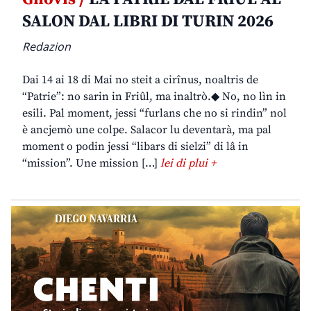
SALON DAL LIBRI DI TURIN 2026
Redazion
Dai 14 ai 18 di Mai no steit a cirînus, noaltris de
“Patrie”: no sarin in Friûl, ma inaltrò.◆ No, no lìn in
esili. Pal moment, jessi “furlans che no si rindin” nol
è ancjemò une colpe. Salacor lu deventarà, ma pal
moment o podin jessi “libars di sielzi” di lâ in
“mission”. Une mission […]
lei di plui +