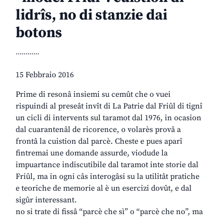
lidrîs, no di stanzie dai
botons
............
15 Febbraio 2016
Prime di resonâ insiemi su cemût che o vuei
rispuindi al preseât invît di La Patrie dal Friûl di tignî
un cicli di intervents sul taramot dal 1976, in ocasion
dal cuarantenâl de ricorence, o volarès provâ a
frontâ la cuistion dal parcè. Cheste e pues aparî
fintremai une domande assurde, viodude la
impuartance indiscutibile dal taramot inte storie dal
Friûl, ma in ogni câs interogâsi su la utilitât pratiche
e teoriche de memorie al è un esercizi dovût, e dal
sigûr interessant.
no si trate di fissâ “parcè che sì” o “parcè che no”, ma