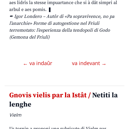
aes lidrîs la stesse impuartance che si à dât simpri al
arbul e aes pomis. ❚
✒ Igor Londero – Autôr di «Pa sopravivence, no pa
l’anarchie» Forme di autogestione nel Friuli
terremotato: l’esperienza della tendopoli di Godo
(Gemona del Friuli)
← va indaûr
va indevant →
Gnovis vielis par la Istât /
Netiti la
lenghe
Vielm
Us tornin a proponi une rubricute di Vielm par