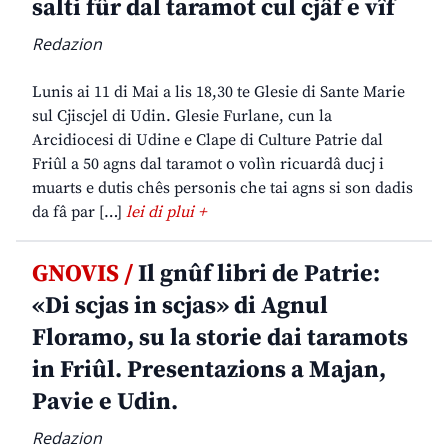
salti fûr dal taramot cul cjâf e vîf
Redazion
Lunis ai 11 di Mai a lis 18,30 te Glesie di Sante Marie
sul Cjiscjel di Udin. Glesie Furlane, cun la
Arcidiocesi di Udine e Clape di Culture Patrie dal
Friûl a 50 agns dal taramot o volìn ricuardâ ducj i
muarts e dutis chês personis che tai agns si son dadis
da fâ par […]
lei di plui +
GNOVIS /
Il gnûf libri de Patrie:
«Di scjas in scjas» di Agnul
Floramo, su la storie dai taramots
in Friûl. Presentazions a Majan,
Pavie e Udin.
Redazion