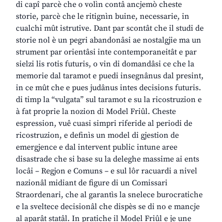
di capî parcè che o volìn contâ ancjemò cheste
storie, parcè che le ritignìn buine, necessarie, in
cualchi mût istrutive. Dant par scontât che il studi de
storie nol è un pegri abandonâsi ae nostalgjie ma un
strument par orientâsi inte contemporaneitât e par
sielzi lis rotis futuris, o vin di domandâsi ce che la
memorie dal taramot e puedi insegnânus dal presint,
in ce mût che e pues judânus intes decisions futuris.
di timp la “vulgata” sul taramot e su la ricostruzion e
à fat proprie la nozion di Model Friûl. Cheste
espression, vuê cuasi simpri riferide al periodi de
ricostruzion, e definìs un model di gjestion de
emergjence e dal intervent public intune aree
disastrade che si base su la deleghe massime ai ents
locâi – Regjon e Comuns – e sul lôr racuardi a nivel
nazionâl midiant de figure di un Comissari
Straordenari, che al garantìs la snelece burocratiche
e la sveltece decisionâl che dispès se di no e mancje
al aparât statâl. In pratiche il Model Friûl e je une