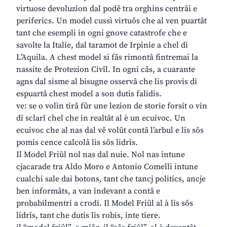
virtuose devoluzion dal podê tra orghins centrâi e
periferics. Un model cussì virtuôs che al ven puartât
tant che esempli in ogni gnove catastrofe che e
savolte la Italie, dal taramot de Irpinie a chel di
L’Aquila. A chest model si fâs rimontâ fintremai la
nassite de Protezion Civîl. In ogni câs, a cuarante
agns dal sisme al bisugne osservâ che lis provis di
espuartâ chest model a son dutis falidis.
ve: se o volìn tirâ fûr une lezion de storie forsit o vin
di sclarî chel che in realtât al è un ecuivoc. Un
ecuivoc che al nas dal vê volût contâ l’arbul e lis sôs
pomis cence calcolâ lis sôs lidrîs.
Il Model Friûl nol nas dal nuie. Nol nas intune
cjacarade tra Aldo Moro e Antonio Comelli intune
cualchi sale dai botons, tant che tancj politics, ancje
ben informâts, a van indevant a contâ e
probabilmentri a crodi. Il Model Friûl al à lis sôs
lidrîs, tant che dutis lis robis, inte tiere.