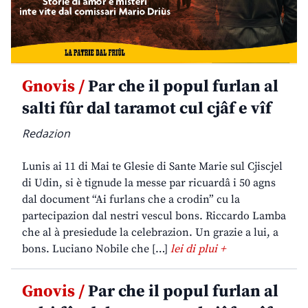
Gnovis /
Par che il popul furlan al
salti fûr dal taramot cul cjâf e vîf
Redazion
Lunis ai 11 di Mai te Glesie di Sante Marie sul Cjiscjel
di Udin, si è tignude la messe par ricuardâ i 50 agns
dal document “Ai furlans che a crodin” cu la
partecipazion dal nestri vescul bons. Riccardo Lamba
che al à presiedude la celebrazion. Un grazie a lui, a
bons. Luciano Nobile che […]
lei di plui +
Gnovis /
Par che il popul furlan al