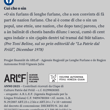
Cui che o sin
«O sin furlans di lenghe furlane, che a son convints di fâ
part de nazion furlane. Che al è come dî che o sin un
popul, une etnie, une nazion, che dopo tancj parons, che
a àn balinât di chestis bandis dilunc i secui, cumò di cent
agns indaûr o sin cjapâts dentri tal tramai dal Stât talian».
(Pre Toni Beline, sul so prin editoriâl de “La Patrie dal
Friûl”, Dicembar 1978)
Progjet finanziât de ARLeF - Agjenzie Regjonâl pe Lenghe Furlane e de Regjon
Autonome Friûl-Vignesie Julie
ANNO 2025
– Contributi ricevuti da Clape di
Culture Patrie dal Friûl – c.f. 01299830305
– erogante: A.R.L.E.F. (Agenzia Regionale per la
Lingua Friulana) C.F. 94094780304 • rif. norm. L.R.
N.29/2007 ART.23 c.2 bis e ART.24 c.7 e 10 • estremi
del decreto di concessione: DECRETO N. 261 del
25/10/2022 importo contributo € 3.500,00 (saldo) in