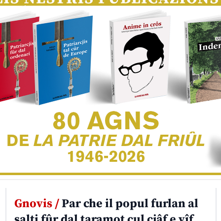
Gnovis /
Par che il popul furlan al
salti fûr dal taramot cul cjâf e vîf