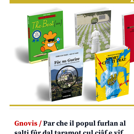
Gnovis /
Par che il popul furlan al
salti fûr dal taramot cul cjâf e vîf