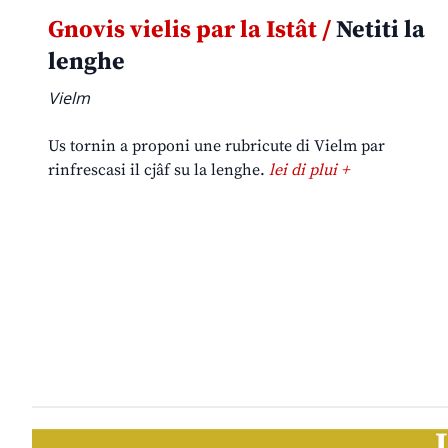
Gnovis vielis par la Istât /
Netiti la
lenghe
Vielm
Us tornin a proponi une rubricute di Vielm par
rinfrescasi il cjâf su la lenghe.
lei di plui +