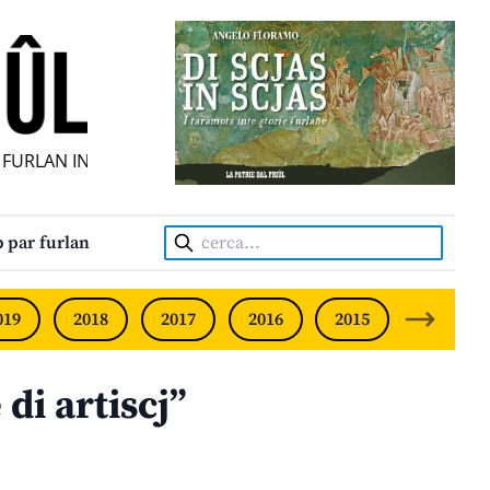
URLAN INDIPENDENT • INDEPENDENT FRIULIAN MONTHLY •
Cerca:
 par furlan
019
2018
2017
2016
2015
2014
di artiscj”