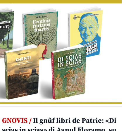
GNOVIS /
Il gnûf libri de Patrie: «Di
scjas in scjas» di Agnul Floramo, su