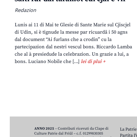
Redazion
Lunis ai 11 di Mai te Glesie di Sante Marie sul Cjiscjel
di Udin, si è tignude la messe par ricuardâ i 50 agns
dal document “Ai furlans che a crodin” cu la
partecipazion dal nestri vescul bons. Riccardo Lamba
che al à presiedude la celebrazion. Un grazie a lui, a
bons. Luciano Nobile che […]
lei di plui +
ANNO 2025
– Contributi ricevuti da Clape di
La Patrie
Culture Patrie dal Friûl – c.f. 01299830305
Partita 