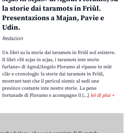
la storie dai taramots in Friûl.
Presentazions a Majan, Pavie e
Udin.
Redazion
Un libri su la storie dai taramots in Friûl nol esisteve.
Il libri «Di scjas in scjas, i taramots inte storie
furlane» di Agnul/Angelo Floramo al ripasse in mût
clâr e cronologjic la storie dai taramots in Friûl,
mostrant tant che il pericul sismic al sedi une
presince costante inte nestre storie. La pene
fortunade di Floramo e acompagne il […]
lei di plui +