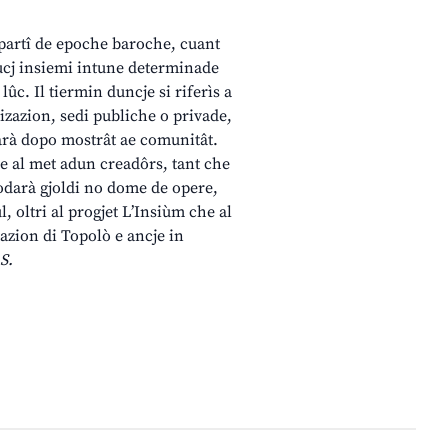
a partî de epoche baroche, cuant
 ducj insiemi intune determinade
lûc. Il tiermin duncje si riferìs a
nizazion, sedi publiche o privade,
gnarà dopo mostrât ae comunitât.
che al met adun creadôrs, tant che
 podarà gjoldi no dome de opere,
, oltri al progjet L’Insiùm che al
Stazion di Topolò e ancje in
S.