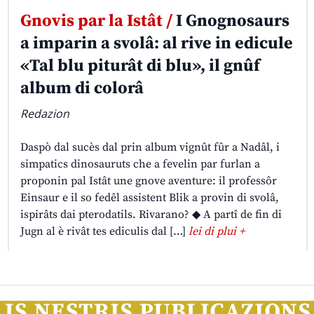
Gnovis par la Istât /
I Gnognosaurs
a imparin a svolâ: al rive in edicule
«Tal blu piturât di blu», il gnûf
album di colorâ
Redazion
Daspò dal sucès dal prin album vignût fûr a Nadâl, i
simpatics dinosauruts che a fevelin par furlan a
proponin pal Istât une gnove aventure: il professôr
Einsaur e il so fedêl assistent Blik a provin di svolâ,
ispirâts dai pterodatils. Rivarano? ◆ A partî de fin di
Jugn al è rivât tes ediculis dal […]
lei di plui +