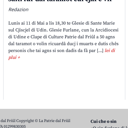
Redazion
Lunis ai 11 di Mai a lis 18,30 te Glesie di Sante Marie
sul Cjiscjel di Udin. Glesie Furlane, cun la Arcidiocesi
di Udine e Clape di Culture Patrie dal Friûl a 50 agns
dal taramot o volìn ricuardâ ducj i muarts e dutis chês
personis che tai agns si son dadis da fâ par […]
lei di
plui +
 dal Friûl Copyright © La Patrie dal Friûl
Cui che o sin
IVA 01299830305