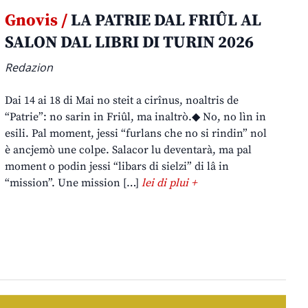
Gnovis /
LA PATRIE DAL FRIÛL AL
SALON DAL LIBRI DI TURIN 2026
Redazion
Dai 14 ai 18 di Mai no steit a cirînus, noaltris de
“Patrie”: no sarin in Friûl, ma inaltrò.◆ No, no lìn in
esili. Pal moment, jessi “furlans che no si rindin” nol
è ancjemò une colpe. Salacor lu deventarà, ma pal
moment o podin jessi “libars di sielzi” di lâ in
“mission”. Une mission […]
lei di plui +