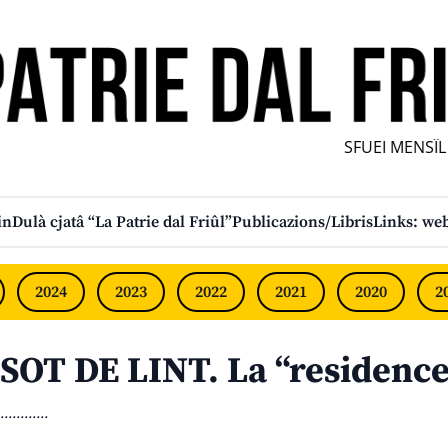
SFUEI MENSÎL F
in
Dulà cjatâ “La Patrie dal Friûl”
Publicazions/Libris
Links: web
2024
2023
2022
2021
2020
2
SOT DE LINT. La “residence 
............