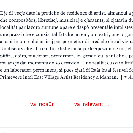
E je di vecje date la pratiche de residence di artist, almancul 
che compositôrs, libretiscj, musiciscj e cjantants, si cjatavin
localitât par lavorâ suntune opare e daspò presentâle intal stes 
une prassi che e consist tal fat che un ent, un teatri, une orga
a ospitin un o plui artiscj par permetiur di creâ alc che al vi
Un discors che al lee il fâ artistic cu la partecipazion de int, 
pitôrs, atôrs, musiciscj, performers in gjenar, cu la int che e
ma ancje dai moments de sô creazion. Une realtât cussì in Friûl
è un laboratori permanent, si pues cjatâ di Istât intal festival 
Primevere intal East Village Artist Residency a Manzan. ❚
✒ A.
← va indaûr
va indevant →