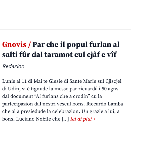
Gnovis /
Par che il popul furlan al
salti fûr dal taramot cul cjâf e vîf
Redazion
Lunis ai 11 di Mai te Glesie di Sante Marie sul Cjiscjel
di Udin, si è tignude la messe par ricuardâ i 50 agns
dal document “Ai furlans che a crodin” cu la
partecipazion dal nestri vescul bons. Riccardo Lamba
che al à presiedude la celebrazion. Un grazie a lui, a
bons. Luciano Nobile che […]
lei di plui +