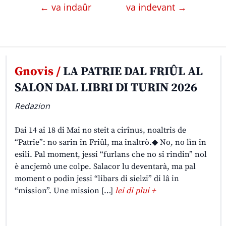
← va indaûr
va indevant →
Gnovis /
LA PATRIE DAL FRIÛL AL
SALON DAL LIBRI DI TURIN 2026
Redazion
Dai 14 ai 18 di Mai no steit a cirînus, noaltris de
“Patrie”: no sarin in Friûl, ma inaltrò.◆ No, no lìn in
esili. Pal moment, jessi “furlans che no si rindin” nol
è ancjemò une colpe. Salacor lu deventarà, ma pal
moment o podin jessi “libars di sielzi” di lâ in
“mission”. Une mission […]
lei di plui +