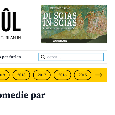
URLAN INDIPENDENT • INDEPENDENT FRIULIAN MONTHLY •
Cerca:
 par furlan
019
2018
2017
2016
2015
2014
omedie par