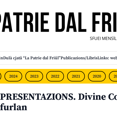
SFUEI MENSÎL F
in
Dulà cjatâ “La Patrie dal Friûl”
Publicazions/Libris
Links: web
2024
2023
2022
2021
2020
2
PRESENTAZIONS. Divine C
furlan