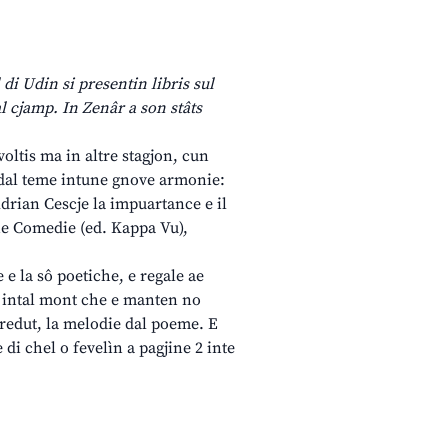
di Udin si presentin libris sul
al cjamp. In Zenâr a son stâts
voltis ma in altre stagjon, cun
âl dal teme intune gnove armonie:
Adrian Cescje la impuartance e il
ine Comedie (ed. Kappa Vu),
 e la sô poetiche, e regale ae
e intal mont che e manten no
soredut, la melodie dal poeme. E
 di chel o fevelìn a pagjine 2 inte