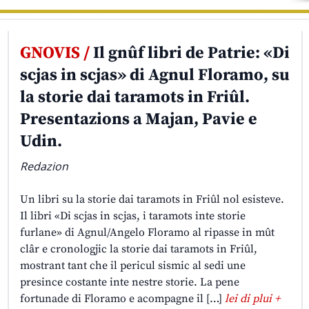
GNOVIS /
Il gnûf libri de Patrie: «Di
scjas in scjas» di Agnul Floramo, su
la storie dai taramots in Friûl.
Presentazions a Majan, Pavie e
Udin.
Redazion
Un libri su la storie dai taramots in Friûl nol esisteve.
Il libri «Di scjas in scjas, i taramots inte storie
furlane» di Agnul/Angelo Floramo al ripasse in mût
clâr e cronologjic la storie dai taramots in Friûl,
mostrant tant che il pericul sismic al sedi une
presince costante inte nestre storie. La pene
fortunade di Floramo e acompagne il […]
lei di plui +