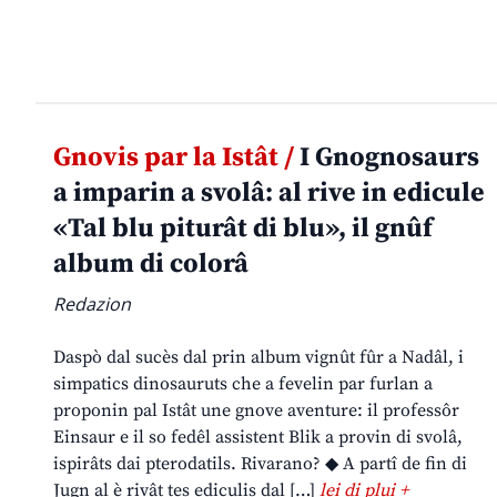
Gnovis par la Istât /
I Gnognosaurs
a imparin a svolâ: al rive in edicule
«Tal blu piturât di blu», il gnûf
album di colorâ
Redazion
Daspò dal sucès dal prin album vignût fûr a Nadâl, i
simpatics dinosauruts che a fevelin par furlan a
proponin pal Istât une gnove aventure: il professôr
Einsaur e il so fedêl assistent Blik a provin di svolâ,
ispirâts dai pterodatils. Rivarano? ◆ A partî de fin di
Jugn al è rivât tes ediculis dal […]
lei di plui +