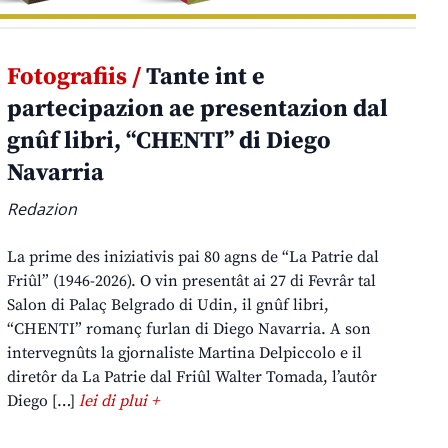
Fotografiis /
Tante int e
partecipazion ae presentazion dal
gnûf libri, “CHENTI” di Diego
Navarria
Redazion
La prime des iniziativis pai 80 agns de “La Patrie dal
Friûl” (1946-2026). O vin presentât ai 27 di Fevrâr tal
Salon di Palaç Belgrado di Udin, il gnûf libri,
“CHENTI” romanç furlan di Diego Navarria. A son
intervegnûts la gjornaliste Martina Delpiccolo e il
diretôr da La Patrie dal Friûl Walter Tomada, l’autôr
Diego […]
lei di plui +