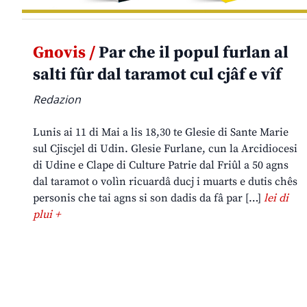
Gnovis /
Par che il popul furlan al
salti fûr dal taramot cul cjâf e vîf
Redazion
Lunis ai 11 di Mai a lis 18,30 te Glesie di Sante Marie
sul Cjiscjel di Udin. Glesie Furlane, cun la Arcidiocesi
di Udine e Clape di Culture Patrie dal Friûl a 50 agns
dal taramot o volìn ricuardâ ducj i muarts e dutis chês
personis che tai agns si son dadis da fâ par […]
lei di
plui +