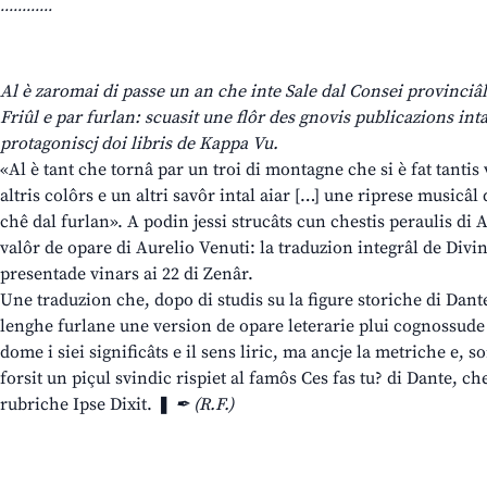
............
Al è zaromai di passe un an che inte Sale dal Consei provinciâl 
Friûl e par furlan: scuasit une flôr des gnovis publicazions int
protagoniscj doi libris de Kappa Vu.
«Al è tant che tornâ par un troi di montagne che si è fat tantis 
altris colôrs e un altri savôr intal aiar […] une riprese music
chê dal furlan». A podin jessi strucâts cun chestis peraulis di 
valôr de opare di Aurelio Venuti: la traduzion integrâl de Div
presentade vinars ai 22 di Zenâr.
Une traduzion che, dopo di studis su la figure storiche di Dante
lenghe furlane une version de opare leterarie plui cognossud
dome i siei significâts e il sens liric, ma ancje la metriche e, 
forsit un piçul svindic rispiet al famôs Ces fas tu? di Dante, che
rubriche Ipse Dixit. ❚
✒ (R.F.)