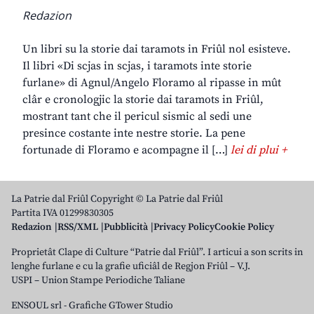
Redazion
Un libri su la storie dai taramots in Friûl nol esisteve.
Il libri «Di scjas in scjas, i taramots inte storie
furlane» di Agnul/Angelo Floramo al ripasse in mût
clâr e cronologjic la storie dai taramots in Friûl,
mostrant tant che il pericul sismic al sedi une
presince costante inte nestre storie. La pene
fortunade di Floramo e acompagne il […]
lei di plui +
La Patrie dal Friûl Copyright © La Patrie dal Friûl
Partita IVA 01299830305
Redazion
RSS/XML
Pubblicità
Privacy Policy
Cookie Policy
Proprietât Clape di Culture “Patrie dal Friûl”. I articui a son scrits in
lenghe furlane e cu la grafie uficiâl de Regjon Friûl – V.J.
USPI – Union Stampe Periodiche Taliane
ENSOUL srl
-
Grafiche GTower Studio