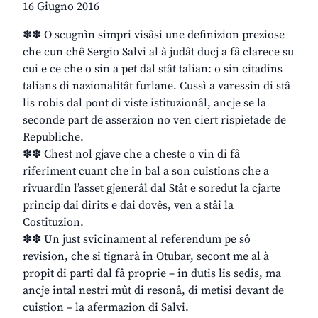
16 Giugno 2016
✽✽ O scugnìn simpri visâsi une definizion preziose
che cun chê Sergio Salvi al à judât ducj a fâ clarece su
cui e ce che o sin a pet dal stât talian: o sin citadins
talians di nazionalitât furlane. Cussì a varessin di stâ
lis robis dal pont di viste istituzionâl, ancje se la
seconde part de asserzion no ven ciert rispietade de
Republiche.
✽✽ Chest nol gjave che a cheste o vin di fâ
riferiment cuant che in bal a son cuistions che a
rivuardin l’asset gjenerâl dal Stât e soredut la cjarte
princip dai dirits e dai dovês, ven a stâi la
Costituzion.
✽✽ Un just svicinament al referendum pe sô
revision, che si tignarà in Otubar, secont me al à
propit di partî dal fâ proprie – in dutis lis sedis, ma
ancje intal nestri mût di resonâ, di metisi devant de
cuistion – la afermazion di Salvi.