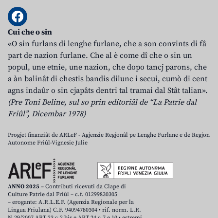
Cui che o sin
«O sin furlans di lenghe furlane, che a son convints di fâ
part de nazion furlane. Che al è come dî che o sin un
popul, une etnie, une nazion, che dopo tancj parons, che
a àn balinât di chestis bandis dilunc i secui, cumò di cent
agns indaûr o sin cjapâts dentri tal tramai dal Stât talian».
(Pre Toni Beline, sul so prin editoriâl de “La Patrie dal
Friûl”, Dicembar 1978)
Progjet finanziât de ARLeF - Agjenzie Regjonâl pe Lenghe Furlane e de Regjon
Autonome Friûl-Vignesie Julie
ANNO 2025
– Contributi ricevuti da Clape di
Culture Patrie dal Friûl – c.f. 01299830305
– erogante: A.R.L.E.F. (Agenzia Regionale per la
Lingua Friulana) C.F. 94094780304 • rif. norm. L.R.
N.29/2007 ART.23 c.2 bis e ART.24 c.7 e 10 • estremi