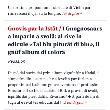
Us tornin a proponi une rubricute di Vielm par
rinfrescasi il cjâf su la lenghe.
lei di plui +
Gnovis par la Istât /
I Gnognosaurs
a imparin a svolâ: al rive in
edicule «Tal blu piturât di blu», il
gnûf album di colorâ
Redazion
Daspò dal sucès dal prin album vignût fûr a Nadâl, i
simpatics dinosauruts che a fevelin par furlan a
proponin pal Istât une gnove aventure: il professôr
Einsaur e il so fedêl assistent Blik a provin di svolâ,
ispirâts dai pterodatils. Rivarano? ◆ A partî de fin di
Jugn al è rivât tes ediculis dal […]
lei di plui +