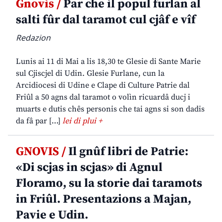
Gnovis /
Par che il popul furlan al
salti fûr dal taramot cul cjâf e vîf
Redazion
Lunis ai 11 di Mai a lis 18,30 te Glesie di Sante Marie
sul Cjiscjel di Udin. Glesie Furlane, cun la
Arcidiocesi di Udine e Clape di Culture Patrie dal
Friûl a 50 agns dal taramot o volìn ricuardâ ducj i
muarts e dutis chês personis che tai agns si son dadis
da fâ par […]
lei di plui +
GNOVIS /
Il gnûf libri de Patrie:
«Di scjas in scjas» di Agnul
Floramo, su la storie dai taramots
in Friûl. Presentazions a Majan,
Pavie e Udin.