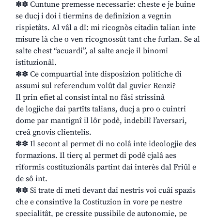
✽✽ Cuntune premesse necessarie: cheste e je buine
se ducj i doi i tiermins de definizion a vegnin
rispietâts. Al vâl a dî: mi ricognòs citadin talian inte
misure là che o ven ricognossût tant che furlan. Se al
salte chest “acuardi”, al salte ancje il binomi
istituzionâl.
✽✽ Ce compuartial inte disposizion politiche di
assumi sul referendum volût dal guvier Renzi?
Il prin efiet al consist intal no fâsi strissinâ
de logjiche dai partîts talians, ducj a pro o cuintri
dome par mantignî il lôr podê, indebilî l’aversari,
creâ gnovis clientelis.
✽✽ Il secont al permet di no colâ inte ideologjie des
formazions. Il tierç al permet di podê cjalâ aes
riformis costituzionâls partint dai interès dal Friûl e
de sô int.
✽✽ Si trate di meti devant dai nestris voi cuâi spazis
che e consintive la Costituzion in vore pe nestre
specialitât, pe cressite pussibile de autonomie, pe