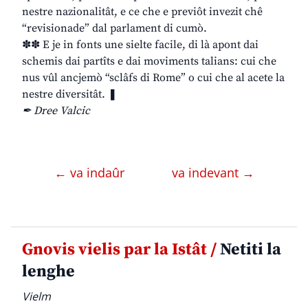
nestre nazionalitât, e ce che e previôt invezit chê
“revisionade” dal parlament di cumò.
✽✽ E je in fonts une sielte facile, di là apont dai
schemis dai partîts e dai moviments talians: cui che
nus vûl ancjemò “sclâfs di Rome” o cui che al acete la
nestre diversitât. ❚
✒ Dree Valcic
← va indaûr
va indevant →
Gnovis vielis par la Istât /
Netiti la
lenghe
Vielm