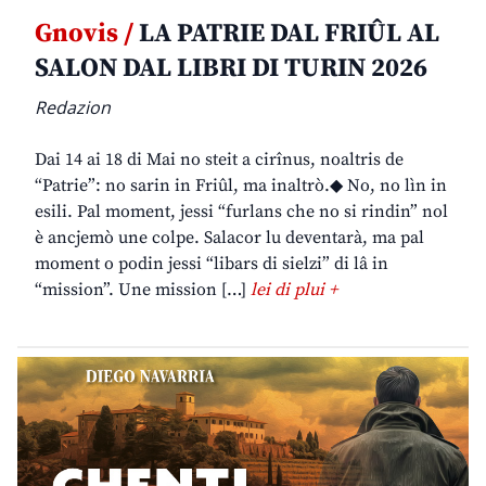
Gnovis /
LA PATRIE DAL FRIÛL AL
SALON DAL LIBRI DI TURIN 2026
Redazion
Dai 14 ai 18 di Mai no steit a cirînus, noaltris de
“Patrie”: no sarin in Friûl, ma inaltrò.◆ No, no lìn in
esili. Pal moment, jessi “furlans che no si rindin” nol
è ancjemò une colpe. Salacor lu deventarà, ma pal
moment o podin jessi “libars di sielzi” di lâ in
“mission”. Une mission […]
lei di plui +