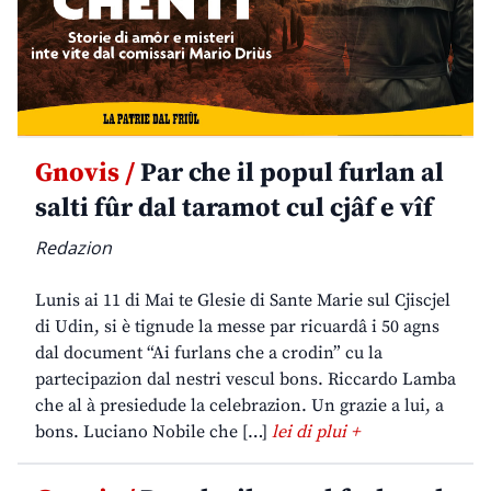
Gnovis /
Par che il popul furlan al
salti fûr dal taramot cul cjâf e vîf
Redazion
Lunis ai 11 di Mai te Glesie di Sante Marie sul Cjiscjel
di Udin, si è tignude la messe par ricuardâ i 50 agns
dal document “Ai furlans che a crodin” cu la
partecipazion dal nestri vescul bons. Riccardo Lamba
che al à presiedude la celebrazion. Un grazie a lui, a
bons. Luciano Nobile che […]
lei di plui +