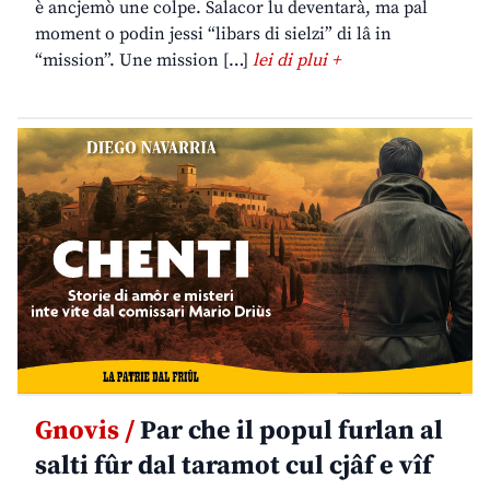
è ancjemò une colpe. Salacor lu deventarà, ma pal
moment o podin jessi “libars di sielzi” di lâ in
“mission”. Une mission […]
lei di plui +
Gnovis /
Par che il popul furlan al
salti fûr dal taramot cul cjâf e vîf