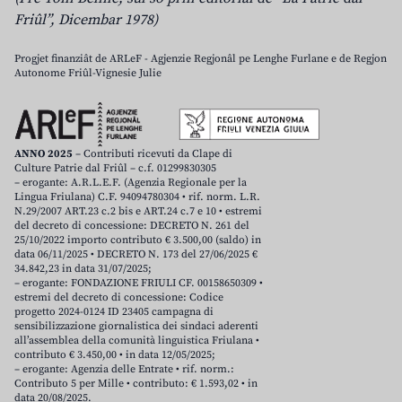
Friûl”, Dicembar 1978)
Progjet finanziât de ARLeF - Agjenzie Regjonâl pe Lenghe Furlane e de Regjon
Autonome Friûl-Vignesie Julie
ANNO 2025
– Contributi ricevuti da Clape di
Culture Patrie dal Friûl – c.f. 01299830305
– erogante: A.R.L.E.F. (Agenzia Regionale per la
Lingua Friulana) C.F. 94094780304 • rif. norm. L.R.
N.29/2007 ART.23 c.2 bis e ART.24 c.7 e 10 • estremi
del decreto di concessione: DECRETO N. 261 del
25/10/2022 importo contributo € 3.500,00 (saldo) in
data 06/11/2025 • DECRETO N. 173 del 27/06/2025 €
34.842,23 in data 31/07/2025;
– erogante: FONDAZIONE FRIULI CF. 00158650309 •
estremi del decreto di concessione: Codice
progetto 2024-0124 ID 23405 campagna di
sensibilizzazione giornalistica dei sindaci aderenti
all’assemblea della comunità linguistica Friulana •
contributo € 3.450,00 • in data 12/05/2025;
– erogante: Agenzia delle Entrate • rif. norm.:
Contributo 5 per Mille • contributo: € 1.593,02 • in
data 20/08/2025.