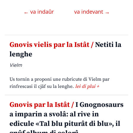
← va indaûr
va indevant →
Gnovis vielis par la Istât /
Netiti la
lenghe
Vielm
Us tornin a proponi une rubricute di Vielm par
rinfrescasi il cjâf su la lenghe.
lei di plui +
Gnovis par la Istât /
I Gnognosaurs
a imparin a svolâ: al rive in
edicule «Tal blu piturât di blu», il