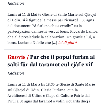
Redazion
Lunis ai 11 di Mai te Glesie di Sante Marie sul Cjiscjel
di Udin, si è tignude la messe par ricuardâ i 50 agns
dal document “Ai furlans che a crodin” cu la
partecipazion dal nestri vescul bons. Riccardo Lamba
che al à presiedude la celebrazion. Un grazie a lui, a
bons. Luciano Nobile che […]
lei di plui +
Gnovis /
Par che il popul furlan al
salti fûr dal taramot cul cjâf e vîf
Redazion
Lunis ai 11 di Mai a lis 18,30 te Glesie di Sante Marie
sul Cjiscjel di Udin. Glesie Furlane, cun la
Arcidiocesi di Udine e Clape di Culture Patrie dal
Friûl a 50 agns dal taramot o volìn ricuardâ ducj i