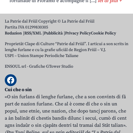
fortunade di Floramo e acompagne il […]
lei di plui +
La Patrie dal Friûl Copyright © La Patrie dal Friûl
Partita IVA 01299830305
Redazion
RSS/XML
Pubblicità
Privacy Policy
Cookie Policy
Proprietât Clape di Culture “Patrie dal Friûl”. I articui a son scrits in
lenghe furlane e cu la grafie uficiâl de Regjon Friûl – V.J.
USPI – Union Stampe Periodiche Taliane
ENSOUL srl
-
Grafiche GTower Studio
Cui che o sin
«O sin furlans di lenghe furlane, che a son convints di fâ
part de nazion furlane. Che al è come dî che o sin un
popul, une etnie, une nazion, che dopo tancj parons, che
a àn balinât di chestis bandis dilunc i secui, cumò di cent
agns indaûr o sin cjapâts dentri tal tramai dal Stât talian».
(Pre Toni Beline, sul so prin editoriâl de “La Patrie dal