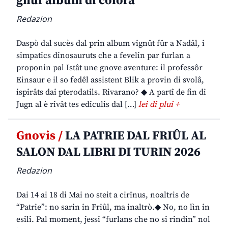
gnûf album di colorâ
Redazion
Daspò dal sucès dal prin album vignût fûr a Nadâl, i
simpatics dinosauruts che a fevelin par furlan a
proponin pal Istât une gnove aventure: il professôr
Einsaur e il so fedêl assistent Blik a provin di svolâ,
ispirâts dai pterodatils. Rivarano? ◆ A partî de fin di
Jugn al è rivât tes ediculis dal […]
lei di plui +
Gnovis /
LA PATRIE DAL FRIÛL AL
SALON DAL LIBRI DI TURIN 2026
Redazion
Dai 14 ai 18 di Mai no steit a cirînus, noaltris de
“Patrie”: no sarin in Friûl, ma inaltrò.◆ No, no lìn in
esili. Pal moment, jessi “furlans che no si rindin” nol