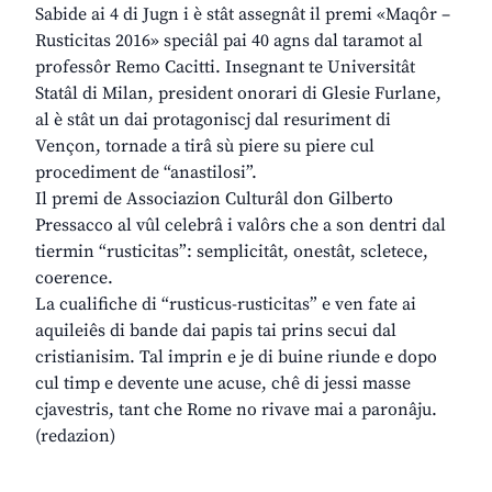
Sabide ai 4 di Jugn i è stât assegnât il premi «Maqôr –
Rusticitas 2016» speciâl pai 40 agns dal taramot al
professôr Remo Cacitti. Insegnant te Universitât
Statâl di Milan, president onorari di Glesie Furlane,
al è stât un dai protagoniscj dal resuriment di
Vençon, tornade a tirâ sù piere su piere cul
procediment de “anastilosi”.
Il premi de Associazion Culturâl don Gilberto
Pressacco al vûl celebrâ i valôrs che a son dentri dal
tiermin “rusticitas”: semplicitât, onestât, scletece,
coerence.
La cualifiche di “rusticus-rusticitas” e ven fate ai
aquileiês di bande dai papis tai prins secui dal
cristianisim. Tal imprin e je di buine riunde e dopo
cul timp e devente une acuse, chê di jessi masse
cjavestris, tant che Rome no rivave mai a paronâju.
(redazion)