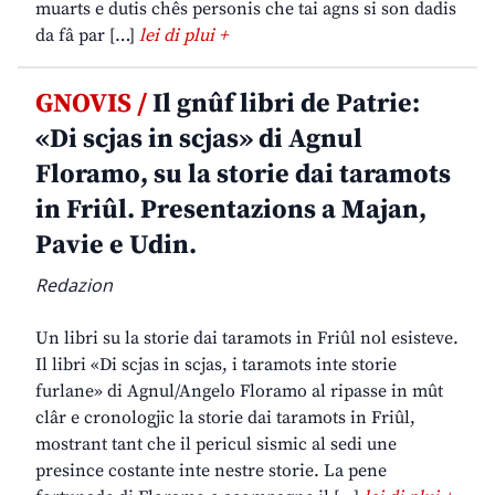
muarts e dutis chês personis che tai agns si son dadis
da fâ par […]
lei di plui +
GNOVIS /
Il gnûf libri de Patrie:
«Di scjas in scjas» di Agnul
Floramo, su la storie dai taramots
in Friûl. Presentazions a Majan,
Pavie e Udin.
Redazion
Un libri su la storie dai taramots in Friûl nol esisteve.
Il libri «Di scjas in scjas, i taramots inte storie
furlane» di Agnul/Angelo Floramo al ripasse in mût
clâr e cronologjic la storie dai taramots in Friûl,
mostrant tant che il pericul sismic al sedi une
presince costante inte nestre storie. La pene