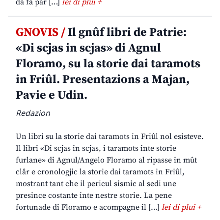
da fâ par […]
lei di plui +
GNOVIS /
Il gnûf libri de Patrie:
«Di scjas in scjas» di Agnul
Floramo, su la storie dai taramots
in Friûl. Presentazions a Majan,
Pavie e Udin.
Redazion
Un libri su la storie dai taramots in Friûl nol esisteve.
Il libri «Di scjas in scjas, i taramots inte storie
furlane» di Agnul/Angelo Floramo al ripasse in mût
clâr e cronologjic la storie dai taramots in Friûl,
mostrant tant che il pericul sismic al sedi une
presince costante inte nestre storie. La pene
fortunade di Floramo e acompagne il […]
lei di plui +