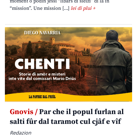
moment o podin jessi “libars di sielzi” di lâ in
“mission”. Une mission […]
lei di plui +
Gnovis /
Par che il popul furlan al
salti fûr dal taramot cul cjâf e vîf
Redazion