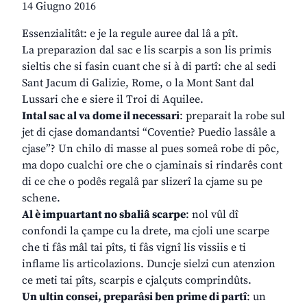
14 Giugno 2016
Essenzialitât: e je la regule auree dal lâ a pît.
La preparazion dal sac e lis scarpis a son lis primis
sieltis che si fasin cuant che si à di partî: che al sedi
Sant Jacum di Galizie, Rome, o la Mont Sant dal
Lussari che e siere il Troi di Aquilee.
Intal sac al va dome il necessari
: preparait la robe sul
jet di cjase domandantsi “Coventie? Puedio lassâle a
cjase”? Un chilo di masse al pues someâ robe di pôc,
ma dopo cualchi ore che o cjaminais si rindarês cont
di ce che o podês regalâ par slizerî la cjame su pe
schene.
Al è impuartant no sbaliâ scarpe
: nol vûl dî
confondi la çampe cu la drete, ma cjoli une scarpe
che ti fâs mâl tai pîts, ti fâs vignî lis vissiis e ti
inflame lis articolazions. Duncje sielzi cun atenzion
ce meti tai pîts, scarpis e cjalçuts comprindûts.
Un ultin consei, preparâsi ben prime di partî
: un