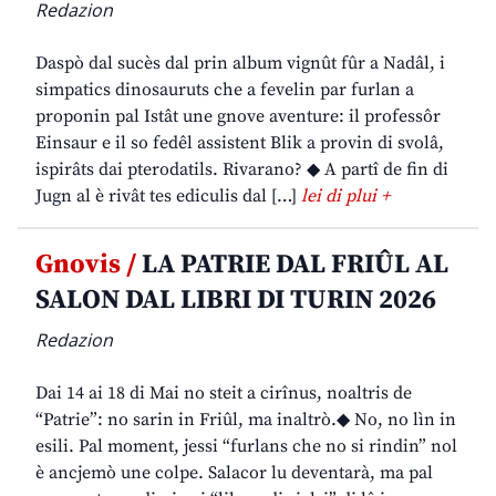
Redazion
Daspò dal sucès dal prin album vignût fûr a Nadâl, i
simpatics dinosauruts che a fevelin par furlan a
proponin pal Istât une gnove aventure: il professôr
Einsaur e il so fedêl assistent Blik a provin di svolâ,
ispirâts dai pterodatils. Rivarano? ◆ A partî de fin di
Jugn al è rivât tes ediculis dal […]
lei di plui +
Gnovis /
LA PATRIE DAL FRIÛL AL
SALON DAL LIBRI DI TURIN 2026
Redazion
Dai 14 ai 18 di Mai no steit a cirînus, noaltris de
“Patrie”: no sarin in Friûl, ma inaltrò.◆ No, no lìn in
esili. Pal moment, jessi “furlans che no si rindin” nol
è ancjemò une colpe. Salacor lu deventarà, ma pal