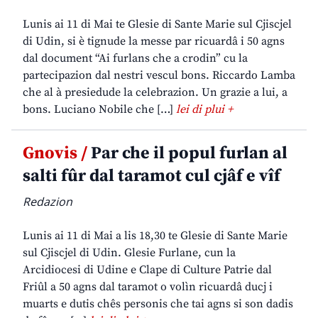
Lunis ai 11 di Mai te Glesie di Sante Marie sul Cjiscjel
di Udin, si è tignude la messe par ricuardâ i 50 agns
dal document “Ai furlans che a crodin” cu la
partecipazion dal nestri vescul bons. Riccardo Lamba
che al à presiedude la celebrazion. Un grazie a lui, a
bons. Luciano Nobile che […]
lei di plui +
Gnovis /
Par che il popul furlan al
salti fûr dal taramot cul cjâf e vîf
Redazion
Lunis ai 11 di Mai a lis 18,30 te Glesie di Sante Marie
sul Cjiscjel di Udin. Glesie Furlane, cun la
Arcidiocesi di Udine e Clape di Culture Patrie dal
Friûl a 50 agns dal taramot o volìn ricuardâ ducj i
muarts e dutis chês personis che tai agns si son dadis