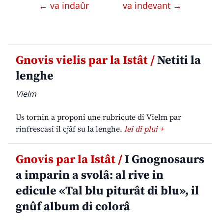
← va indaûr
va indevant →
Gnovis vielis par la Istât /
Netiti la
lenghe
Vielm
Us tornin a proponi une rubricute di Vielm par
rinfrescasi il cjâf su la lenghe.
lei di plui +
Gnovis par la Istât /
I Gnognosaurs
a imparin a svolâ: al rive in
edicule «Tal blu piturât di blu», il
gnûf album di colorâ