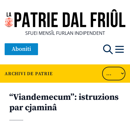
SFUEI MENSÎL FURLAN INDIPENDENT
Aboniti
ARCHIVI DE PATRIE
“Viandemecum”: istruzions
par cjaminâ
............