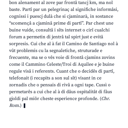
bon alenament al zove par frontâ tancj km, ma nol
baste. Partî par un pelegrinaç al significhe informâsi,
cognissi i puescj dulà che si cjaminarà, in sostance
“scomençâ a cjaminâ prime di partî”. Par chest une
buine vuide, consultâ i sîts internet o cirî cualchi
forum a permetin di jentrâ tal spirt just e evitâ
sorpresis. Cui che al à fat il Camino de Santiago nol à
vût problemis cu la segnaletiche, struturade e
frecuente, ma se o vês voie di frontâ cjamins zovins
come il Cammino Celeste/Troi di Aquilee e je buine
regule visâ i referents. Cuant che o decidês di partî,
telefonait (i recapits a son sul sît) visant in ce
zornadis che o pensais di rivâ a ogni tape. Cussì o
permetarês a cui che al à di dâus ospitalitât di fâus
gjoldi pal miôr cheste esperience profonde. (
Chr.
Rom.
) ❚