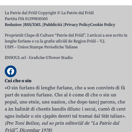
La Patrie dal Friûl Copyright © La Patrie dal Friûl
Partita IVA 01299830305
Redazion
RSS/XML
Pubblicità
Privacy Policy
Cookie Policy
Proprietât Clape di Culture “Patrie dal Friûl”. I articui a son scrits in
lenghe furlane e cu la grafie uficiâl de Regjon Friûl – V.J.
USPI – Union Stampe Periodiche Taliane
ENSOUL srl
-
Grafiche GTower Studio
Cui che o sin
«O sin furlans di lenghe furlane, che a son convints di fâ
part de nazion furlane. Che al è come dî che o sin un
popul, une etnie, une nazion, che dopo tancj parons, che
a àn balinât di chestis bandis dilunc i secui, cumò di cent
agns indaûr o sin cjapâts dentri tal tramai dal Stât talian».
(Pre Toni Beline, sul so prin editoriâl de “La Patrie dal
Friûl”, Dicembar 1978)