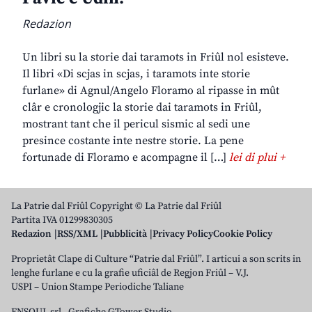
Redazion
Un libri su la storie dai taramots in Friûl nol esisteve.
Il libri «Di scjas in scjas, i taramots inte storie
furlane» di Agnul/Angelo Floramo al ripasse in mût
clâr e cronologjic la storie dai taramots in Friûl,
mostrant tant che il pericul sismic al sedi une
presince costante inte nestre storie. La pene
fortunade di Floramo e acompagne il […]
lei di plui +
La Patrie dal Friûl Copyright © La Patrie dal Friûl
Partita IVA 01299830305
Redazion
RSS/XML
Pubblicità
Privacy Policy
Cookie Policy
Proprietât Clape di Culture “Patrie dal Friûl”. I articui a son scrits in
lenghe furlane e cu la grafie uficiâl de Regjon Friûl – V.J.
USPI – Union Stampe Periodiche Taliane