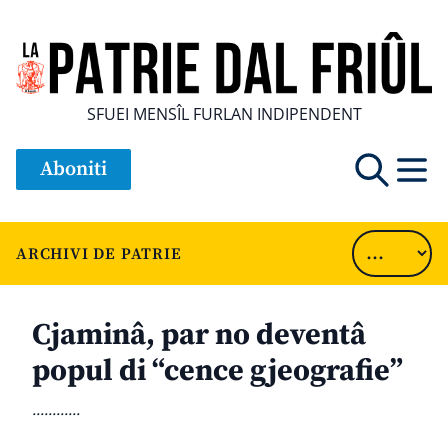
SFUEI MENSÎL FURLAN INDIPENDENT
Aboniti
ARCHIVI DE PATRIE
Cjaminâ, par no deventâ
popul di “cence gjeografie”
............