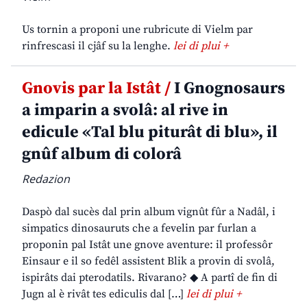
Us tornin a proponi une rubricute di Vielm par
rinfrescasi il cjâf su la lenghe.
lei di plui +
Gnovis par la Istât /
I Gnognosaurs
a imparin a svolâ: al rive in
edicule «Tal blu piturât di blu», il
gnûf album di colorâ
Redazion
Daspò dal sucès dal prin album vignût fûr a Nadâl, i
simpatics dinosauruts che a fevelin par furlan a
proponin pal Istât une gnove aventure: il professôr
Einsaur e il so fedêl assistent Blik a provin di svolâ,
ispirâts dai pterodatils. Rivarano? ◆ A partî de fin di
Jugn al è rivât tes ediculis dal […]
lei di plui +