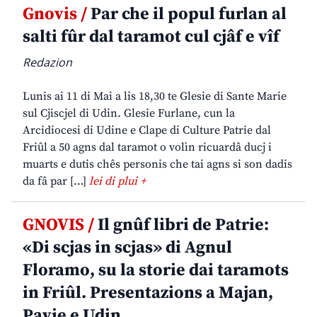
Gnovis /
Par che il popul furlan al
salti fûr dal taramot cul cjâf e vîf
Redazion
Lunis ai 11 di Mai a lis 18,30 te Glesie di Sante Marie
sul Cjiscjel di Udin. Glesie Furlane, cun la
Arcidiocesi di Udine e Clape di Culture Patrie dal
Friûl a 50 agns dal taramot o volìn ricuardâ ducj i
muarts e dutis chês personis che tai agns si son dadis
da fâ par […]
lei di plui +
GNOVIS /
Il gnûf libri de Patrie:
«Di scjas in scjas» di Agnul
Floramo, su la storie dai taramots
in Friûl. Presentazions a Majan,
Pavie e Udin.