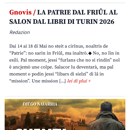
Gnovis /
LA PATRIE DAL FRIÛL AL
SALON DAL LIBRI DI TURIN 2026
Redazion
Dai 14 ai 18 di Mai no steit a cirînus, noaltris de
“Patrie”: no sarin in Friûl, ma inaltrò.◆ No, no lìn in
esili. Pal moment, jessi “furlans che no si rindin” nol
è ancjemò une colpe. Salacor lu deventarà, ma pal
moment o podin jessi “libars di sielzi” di lâ in
“mission”. Une mission […]
lei di plui +