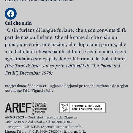
ENSOUL srl
-
Grafiche GTower Studio
Cui che o sin
«O sin furlans di lenghe furlane, che a son convints di fâ
part de nazion furlane. Che al è come dî che o sin un
popul, une etnie, une nazion, che dopo tancj parons, che
a àn balinât di chestis bandis dilunc i secui, cumò di cent
agns indaûr o sin cjapâts dentri tal tramai dal Stât talian».
(Pre Toni Beline, sul so prin editoriâl de “La Patrie dal
Friûl”, Dicembar 1978)
Progjet finanziât de ARLeF - Agjenzie Regjonâl pe Lenghe Furlane e de Regjon
Autonome Friûl-Vignesie Julie
ANNO 2025
– Contributi ricevuti da Clape di
Culture Patrie dal Friûl – c.f. 01299830305
– erogante: A.R.L.E.F. (Agenzia Regionale per la
Lingua Friulana) C.F. 94094780304 • rif. norm. L.R.