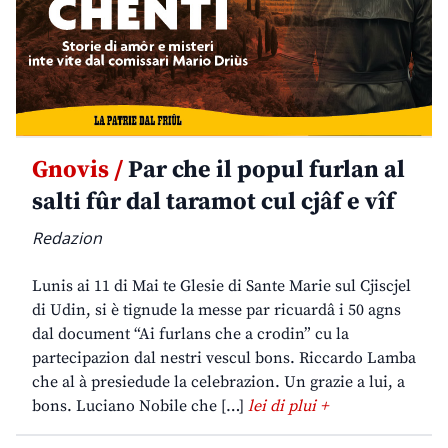
Gnovis /
Par che il popul furlan al
salti fûr dal taramot cul cjâf e vîf
Redazion
Lunis ai 11 di Mai te Glesie di Sante Marie sul Cjiscjel
di Udin, si è tignude la messe par ricuardâ i 50 agns
dal document “Ai furlans che a crodin” cu la
partecipazion dal nestri vescul bons. Riccardo Lamba
che al à presiedude la celebrazion. Un grazie a lui, a
bons. Luciano Nobile che […]
lei di plui +