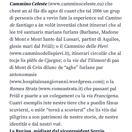
Cammino Celeste
(www.camminoceleste.eu) che
chest an al fâs dîs agns di cuant che tal 2006 un grup
di personis che a vevin fate la esperience sul
Camino
de Santiago
a àn volût inventâsi chest itinerari che al
lee trê santuaris marians furlans (Barbane, Madone
di Mont e Mont Sante dal Lussari, partint di Aquilee,
glesie mari dal Friûl); o il
Cammino delle Pievi
(www.camminodellepievi.it), itinerari circolâr che al
tocje lis plêfs de Cjargne; o la
vie dal Tiliment
di pas
di Mont di Crôs dilunc de “aghe” furlane par
antonomasie
(www.hospitalesangiovanni.wordpress.com); o la
Romea Strata
(www.romeastrata.it) che passant pal
Friûl e puarte a un colegament cu la
via Francigena
.
Cuatri esemplis inte nestre tiere che a puedin fânus
scuvierzi, o miôr “tornâ a scuvierzi” che lis viis dai
piligrins a son patrimoni de nestre storie, de nestre
identitât e dal nestri vuê.
La Regjon, midiant dal vicepresident Sergio