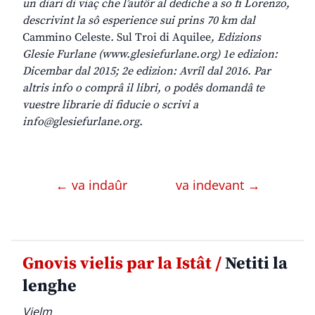
un diari di viaç che l’autôr al dediche a so fi Lorenzo,
descrivint la sô esperience sui prins 70 km dal
Cammino Celeste
.
Sul Troi di Aquilee
, Edizions
Glesie Furlane (www.glesiefurlane.org) 1e edizion:
Dicembar dal 2015; 2e edizion: Avrîl dal 2016. Par
altris info o comprâ il libri, o podês domandâ te
vuestre librarie di fiducie o scrivi a
info@glesiefurlane.org.
← va indaûr
va indevant →
Gnovis vielis par la Istât /
Netiti la
lenghe
Vielm