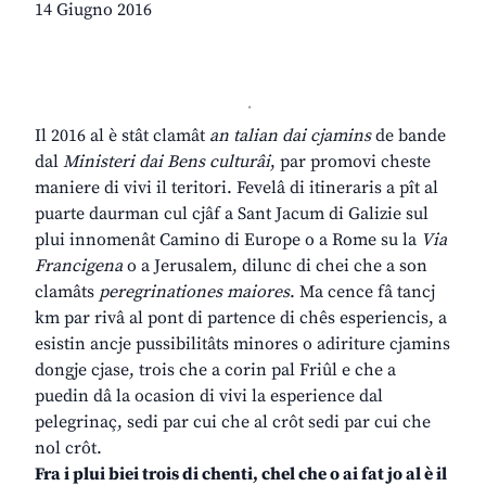
14 Giugno 2016
.
Il 2016 al è stât clamât
an talian dai cjamins
de bande
dal
Ministeri dai Bens culturâi
, par promovi cheste
maniere di vivi il teritori. Fevelâ di itineraris a pît al
puarte daurman cul cjâf a Sant Jacum di Galizie sul
plui innomenât Camino di Europe o a Rome su la
Via
Francigena
o a Jerusalem, dilunc di chei che a son
clamâts
peregrinationes maiores
. Ma cence fâ tancj
km par rivâ al pont di partence di chês esperiencis, a
esistin ancje pussibilitâts minores o adiriture cjamins
dongje cjase, trois che a corin pal Friûl e che a
puedin dâ la ocasion di vivi la esperience dal
pelegrinaç, sedi par cui che al crôt sedi par cui che
nol crôt.
Fra i plui biei trois di chenti, chel che o ai fat jo al è il