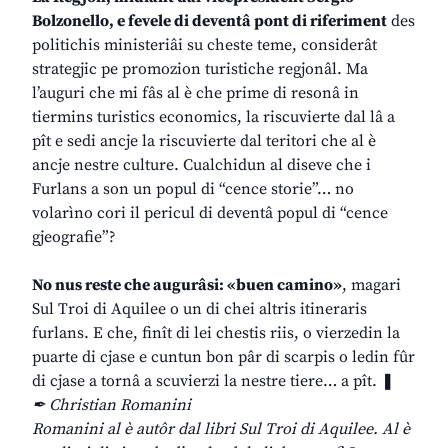
Bolzonello, e fevele di deventâ pont di riferiment
des
politichis ministeriâi su cheste teme, considerât
strategjic pe promozion turistiche regjonâl. Ma
l’auguri che mi fâs al è che prime di resonâ in
tiermins turistics economics, la riscuvierte dal lâ a
pît e sedi ancje la riscuvierte dal teritori che al è
ancje nestre culture. Cualchidun al diseve che i
Furlans a son un popul di “cence storie”… no
volarìno cori il pericul di deventâ popul di “cence
gjeografie”?
No nus reste che augurâsi: «buen camino»
, magari
Sul Troi di Aquilee o un di chei altris itineraris
furlans. E che, finît di lei chestis riis, o vierzedin la
puarte di cjase e cuntun bon pâr di scarpis o ledin fûr
di cjase a tornâ a scuvierzi la nestre tiere… a pît. ❚
✒ Christian Romanini
Romanini al è autôr dal libri Sul Troi di Aquilee. Al è