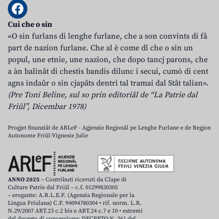
Cui che o sin
«O sin furlans di lenghe furlane, che a son convints di fâ
part de nazion furlane. Che al è come dî che o sin un
popul, une etnie, une nazion, che dopo tancj parons, che
a àn balinât di chestis bandis dilunc i secui, cumò di cent
agns indaûr o sin cjapâts dentri tal tramai dal Stât talian».
(Pre Toni Beline, sul so prin editoriâl de “La Patrie dal
Friûl”, Dicembar 1978)
Progjet finanziât de ARLeF - Agjenzie Regjonâl pe Lenghe Furlane e de Regjon
Autonome Friûl-Vignesie Julie
ANNO 2025
– Contributi ricevuti da Clape di
Culture Patrie dal Friûl – c.f. 01299830305
– erogante: A.R.L.E.F. (Agenzia Regionale per la
Lingua Friulana) C.F. 94094780304 • rif. norm. L.R.
N.29/2007 ART.23 c.2 bis e ART.24 c.7 e 10 • estremi
del decreto di concessione: DECRETO N. 261 del