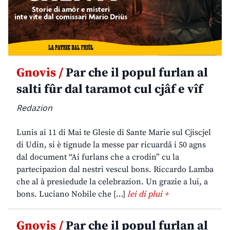
Gnovis /
Par che il popul furlan al
salti fûr dal taramot cul cjâf e vîf
Redazion
Lunis ai 11 di Mai te Glesie di Sante Marie sul Cjiscjel
di Udin, si è tignude la messe par ricuardâ i 50 agns
dal document “Ai furlans che a crodin” cu la
partecipazion dal nestri vescul bons. Riccardo Lamba
che al à presiedude la celebrazion. Un grazie a lui, a
bons. Luciano Nobile che […]
lei di plui +
Gnovis /
Par che il popul furlan al