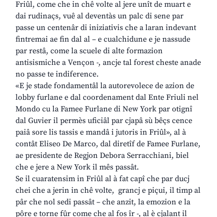
Friûl, come che in chê volte al jere unît de muart e
dai rudinaçs, vuê al deventàs un palc di sene par
passe un centenâr di iniziativis che a laran indevant
fintremai ae fin dal al – e cualchidune e je nassude
par restâ, come la scuele di alte formazion
antisismiche a Vençon -, ancje tal forest cheste anade
no passe te indiference.
«E je stade fondamentâl la autorevolece de azion de
lobby furlane e dal coordenament dal Ente Friuli nel
Mondo cu la Famee Furlane di New York par otignî
dal Guvier il permès uficiâl par cjapâ sù bêçs cence
paiâ sore lis tassis e mandâ i jutoris in Friûl», al à
contât Eliseo De Marco, dal diretîf de Famee Furlane,
ae presidente de Regjon Debora Serracchiani, biel
che e jere a New York il mês passât.
Se il cuaratensim in Friûl al à fat capî che par ducj
chei che a jerin in chê volte, grancj e piçui, il timp al
pâr che nol sedi passât – che anzit, la emozion e la
pôre e torne fûr come che al fos îr -, al è cjalant il