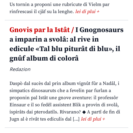
Us tornin a proponi une rubricute di Vielm par
rinfrescasi il cjâf su la lenghe.
lei di plui +
Gnovis par la Istât /
I Gnognosaurs
a imparin a svolâ: al rive in
edicule «Tal blu piturât di blu», il
gnûf album di colorâ
Redazion
Daspò dal sucès dal prin album vignût fûr a Nadâl, i
simpatics dinosauruts che a fevelin par furlan a
proponin pal Istât une gnove aventure: il professôr
Einsaur e il so fedêl assistent Blik a provin di svolâ,
ispirâts dai pterodatils. Rivarano? ◆ A partî de fin di
Jugn al è rivât tes ediculis dal […]
lei di plui +