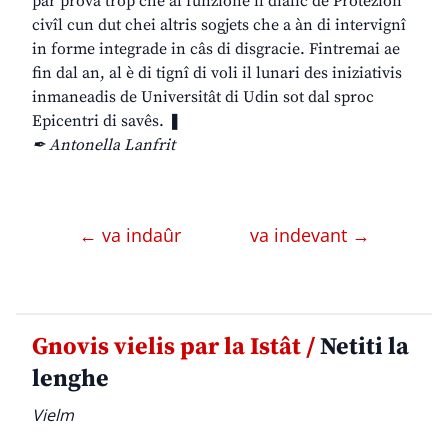
par provâ trop che al funzione il dialic de Protezion
civîl cun dut chei altris sogjets che a àn di intervignî
in forme integrade in câs di disgracie. Fintremai ae
fin dal an, al è di tignî di voli il lunari des iniziativis
inmaneadis de Universitât di Udin sot dal sproc
Epicentri di savês. ❚
✒ Antonella Lanfrit
← va indaûr
va indevant →
Gnovis vielis par la Istât /
Netiti la
lenghe
Vielm