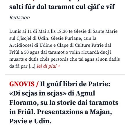
salti fûr dal taramot cul cjâf e vîf
Redazion
Lunis ai 11 di Mai a lis 18,30 te Glesie di Sante Marie
sul Cjiscjel di Udin. Glesie Furlane, cun la
Arcidiocesi di Udine e Clape di Culture Patrie dal
Friûl a 50 agns dal taramot o volìn ricuardâ ducj i
muarts e dutis chês personis che tai agns si son dadis
da fâ par […]
lei di plui +
GNOVIS /
Il gnûf libri de Patrie:
«Di scjas in scjas» di Agnul
Floramo, su la storie dai taramots
in Friûl. Presentazions a Majan,
Pavie e Udin.