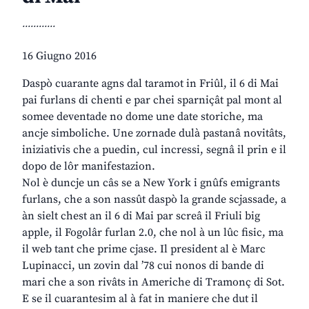
............
16 Giugno 2016
Daspò cuarante agns dal taramot in Friûl, il 6 di Mai
pai furlans di chenti e par chei sparniçât pal mont al
somee deventade no dome une date storiche, ma
ancje simboliche. Une zornade dulà pastanâ novitâts,
iniziativis che a puedin, cul incressi, segnâ il prin e il
dopo de lôr manifestazion.
Nol è duncje un câs se a New York i gnûfs emigrants
furlans, che a son nassût daspò la grande scjassade, a
àn sielt chest an il 6 di Mai par screâ il Friuli big
apple, il Fogolâr furlan 2.0, che nol à un lûc fisic, ma
il web tant che prime cjase. Il president al è Marc
Lupinacci, un zovin dal ’78 cui nonos di bande di
mari che a son rivâts in Americhe di Tramonç di Sot.
E se il cuarantesim al à fat in maniere che dut il