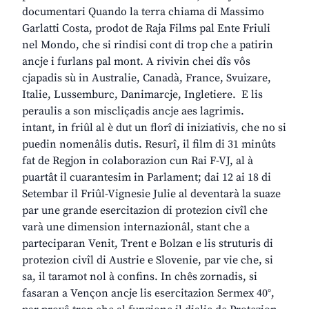
documentari Quando la terra chiama di Massimo
Garlatti Costa, prodot de Raja Films pal Ente Friuli
nel Mondo, che si rindisi cont di trop che a patirin
ancje i furlans pal mont. A rivivin chei dîs vôs
cjapadis sù in Australie, Canadà, France, Svuizare,
Italie, Lussemburc, Danimarcje, Ingletiere. E lis
peraulis a son miscliçadis ancje aes lagrimis.
intant, in friûl al è dut un florî di iniziativis, che no si
puedin nomenâlis dutis. Resurî, il film di 31 minûts
fat de Regjon in colaborazion cun Rai F-VJ, al à
puartât il cuarantesim in Parlament; dai 12 ai 18 di
Setembar il Friûl-Vignesie Julie al deventarà la suaze
par une grande esercitazion di protezion civîl che
varà une dimension internazionâl, stant che a
parteciparan Venit, Trent e Bolzan e lis struturis di
protezion civîl di Austrie e Slovenie, par vie che, si
sa, il taramot nol à confins. In chês zornadis, si
fasaran a Vençon ancje lis esercitazion Sermex 40°,