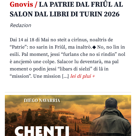
Gnovis /
LA PATRIE DAL FRIÛL AL
SALON DAL LIBRI DI TURIN 2026
Redazion
Dai 14 ai 18 di Mai no steit a cirînus, noaltris de
“Patrie”: no sarin in Friûl, ma inaltrò.◆ No, no lìn in
esili. Pal moment, jessi “furlans che no si rindin” nol
è ancjemò une colpe. Salacor lu deventarà, ma pal
moment o podin jessi “libars di sielzi” di lâ in
“mission”. Une mission […]
lei di plui +