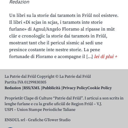
Redazion
Un libri su la storie dai taramots in Friûl nol esisteve.
Il libri «Di scjas in scjas, i taramots inte storie
furlane» di Agnul/Angelo Floramo al ripasse in mût
clâr e cronologjic la storie dai taramots in Friûl,
mostrant tant che il pericul sismic al sedi une
presince costante inte nestre storie. La pene
fortunade di Floramo e acompagne il […]
lei di plui +
La Patrie dal Friûl Copyright © La Patrie dal Friûl
Partita IVA 01299830305
Redazion
RSS/XML
Pubblicità
Privacy Policy
Cookie Policy
Proprietât Clape di Culture “Patrie dal Friûl”. I articui a son scrits in
lenghe furlane e cu la grafie uficiâl de Regjon Friûl – V.J.
USPI – Union Stampe Periodiche Taliane
ENSOUL srl
-
Grafiche GTower Studio