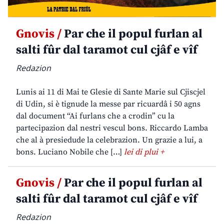
Gnovis /
Par che il popul furlan al
salti fûr dal taramot cul cjâf e vîf
Redazion
Lunis ai 11 di Mai te Glesie di Sante Marie sul Cjiscjel
di Udin, si è tignude la messe par ricuardâ i 50 agns
dal document “Ai furlans che a crodin” cu la
partecipazion dal nestri vescul bons. Riccardo Lamba
che al à presiedude la celebrazion. Un grazie a lui, a
bons. Luciano Nobile che […]
lei di plui +
Gnovis /
Par che il popul furlan al
salti fûr dal taramot cul cjâf e vîf
Redazion