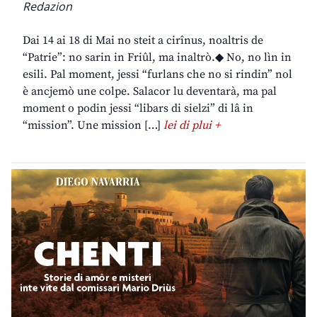
Redazion
Dai 14 ai 18 di Mai no steit a cirînus, noaltris de
“Patrie”: no sarin in Friûl, ma inaltrò.◆ No, no lìn in
esili. Pal moment, jessi “furlans che no si rindin” nol
è ancjemò une colpe. Salacor lu deventarà, ma pal
moment o podin jessi “libars di sielzi” di lâ in
“mission”. Une mission […]
lei di plui +