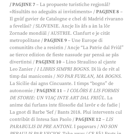
/
PAGJINE 7
–
La propueste turistiche regjonâl?
«Risultâts no adeguâts ai invistiments»
/
PAGJINE 8
–
Il gnûf guvier de Catalogne e chel di Madrid rivarano
a fevelâsi?
/ SLOVENIE.
Ancje lis âfs a àn la lôr
Zornade mondiâl
/ AUSTRIE.
Clanfurt e je citât
metropolitane
/
PA
GJINE 9
–
Une Europe di
comunitâts che a resistin
/
Ancje “La Patrie dal Friûl”
ae tierce edizion de fieste nassude par pensâ ae pâs
divertintsi
/
PAGJINE 10
–
Lino Straulino al cjante
Leo Zanier
/
I LIBRIS SIMPRI BOGNS.
Di là de rêt al
timp dai manicomis
/
NO PAR FURLAN, MA BOGNS.
La Sicilie dai agns Cincuante. I timps “bogns” de
autonomie
/
PAGJINE 11
– I COLÔRS E LIS FORMIS
DE STORIE: UN VIAÇ INTE ART DAL FRIÛL.
La
anime dai furlans inte filosofie dal lavôr e de fadie
|
La gnot di Barbe ‘Sef
/
Bants 2018. Plui intervents cul
contribût di Intesa San Paolo
/
PAGJINE 12
–
LIS
PARABULIS DI PRE ANTONI.
I papavars
/
NO SON
PERAULIS PAR VECJOS
.
Take away
/ CE FÂ?
Fruts in