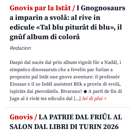
Gnovis par la Istât /
I Gnognosaurs
a imparin a svolâ: al rive in
edicule «Tal blu piturât di blu», il
gnûf album di colorâ
Redazion
Daspò dal sucès dal prin album vignût fûr a Nadâl, i
simpatics dinosauruts che a fevelin par furlan a
proponin pal Istât une gnove aventure: il professôr
Einsaur e il so fedêl assistent Blik a provin di svolâ,
ispirâts dai pterodatils. Rivarano? ◆ A partî de fin di
Jugn al è rivât tes ediculis dal […]
lei di plui +
Gnovis /
LA PATRIE DAL FRIÛL AL
SALON DAL LIBRI DI TURIN 2026