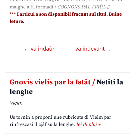
malghe a fâ formadi
/
COGNONS DAL FRIÛL
//
*
** I articui a son disponibii fracant sul titul. Buine
leture.
← va indaûr
va indevant →
Gnovis vielis par la Istât /
Netiti la
lenghe
Vielm
Us tornin a proponi une rubricute di Vielm par
rinfrescasi il cjâf su la lenghe.
lei di plui +