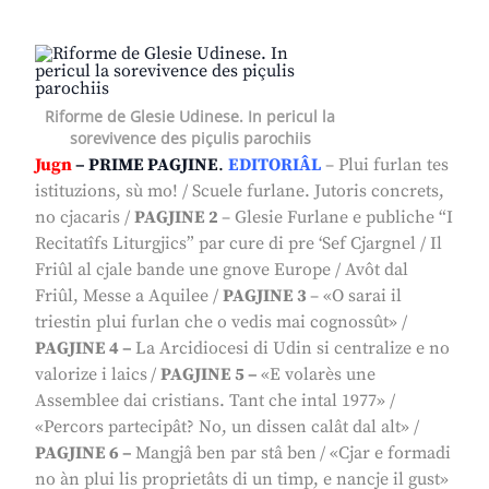
Riforme de Glesie Udinese. In pericul la
sorevivence des piçulis parochiis
Jugn
– PRIME PAGJINE
.
EDITORIÂL
–
Plui furlan tes
istituzions, sù mo!
/
Scuele furlane. Jutoris concrets,
no cjacaris
/
PAGJINE 2
–
Glesie Furlane e publiche “I
Recitatîfs Liturgjics” par cure di pre ‘Sef Cjargnel
/
Il
Friûl al cjale bande une gnove Europe
/
Avôt dal
Friûl, Messe a Aquilee
/
PAGJINE 3
–
«O sarai il
triestin plui furlan che o vedis mai cognossût»
/
PAGJINE 4 –
La Arcidiocesi di Udin si centralize e no
valorize i laics
/
PAGJINE 5 –
«E volarès une
Assemblee dai cristians. Tant che intal 1977»
/
«Percors partecipât? No, un dissen calât dal alt»
/
PAGJINE 6 –
Mangjâ ben par stâ ben
/
«Cjar e formadi
no àn plui lis proprietâts di un timp, e nancje il gust»