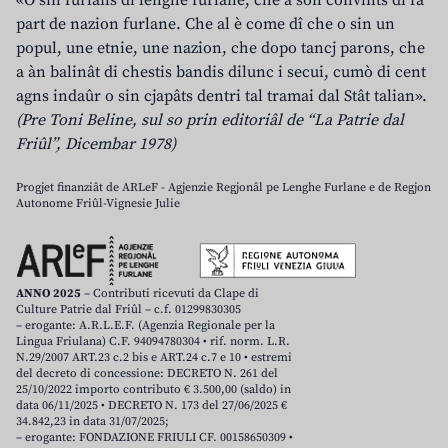
«O sin furlans di lenghe furlane, che a son convints di fâ
part de nazion furlane. Che al è come dî che o sin un
popul, une etnie, une nazion, che dopo tancj parons, che
a àn balinât di chestis bandis dilunc i secui, cumò di cent
agns indaûr o sin cjapâts dentri tal tramai dal Stât talian».
(Pre Toni Beline, sul so prin editoriâl de “La Patrie dal
Friûl”, Dicembar 1978)
Progjet finanziât de ARLeF - Agjenzie Regjonâl pe Lenghe Furlane e de Regjon
Autonome Friûl-Vignesie Julie
ANNO 2025
– Contributi ricevuti da Clape di
Culture Patrie dal Friûl – c.f. 01299830305
– erogante: A.R.L.E.F. (Agenzia Regionale per la
Lingua Friulana) C.F. 94094780304 • rif. norm. L.R.
N.29/2007 ART.23 c.2 bis e ART.24 c.7 e 10 • estremi
del decreto di concessione: DECRETO N. 261 del
25/10/2022 importo contributo € 3.500,00 (saldo) in
data 06/11/2025 • DECRETO N. 173 del 27/06/2025 €
34.842,23 in data 31/07/2025;
– erogante: FONDAZIONE FRIULI CF. 00158650309 •