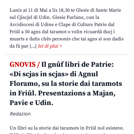
Lunis ai 11 di Mai a lis 18,30 te Glesie di Sante Marie
sul Cjiscjel di Udin. Glesie Furlane, cun la
Arcidiocesi di Udine e Clape di Culture Patrie dal
Friûl a 50 agns dal taramot o volìn ricuardâ ducj i
muarts e dutis chês personis che tai agns si son dadis
da fâ par […]
lei di plui +
GNOVIS /
Il gnûf libri de Patrie:
«Di scjas in scjas» di Agnul
Floramo, su la storie dai taramots
in Friûl. Presentazions a Majan,
Pavie e Udin.
Redazion
Un libri su la storie dai taramots in Friûl nol esisteve.