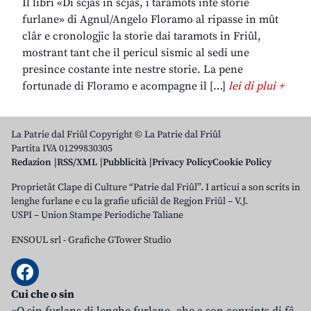
Il libri «Di scjas in scjas, i taramots inte storie
furlane» di Agnul/Angelo Floramo al ripasse in mût
clâr e cronologjic la storie dai taramots in Friûl,
mostrant tant che il pericul sismic al sedi une
presince costante inte nestre storie. La pene
fortunade di Floramo e acompagne il […]
lei di plui +
La Patrie dal Friûl Copyright © La Patrie dal Friûl
Partita IVA 01299830305
Redazion
RSS/XML
Pubblicità
Privacy Policy
Cookie Policy
Proprietât Clape di Culture “Patrie dal Friûl”. I articui a son scrits in
lenghe furlane e cu la grafie uficiâl de Regjon Friûl – V.J.
USPI – Union Stampe Periodiche Taliane
ENSOUL srl
-
Grafiche GTower Studio
Cui che o sin