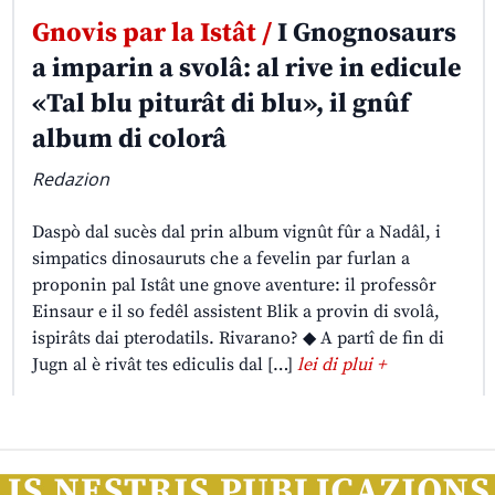
Gnovis par la Istât /
I Gnognosaurs
a imparin a svolâ: al rive in edicule
«Tal blu piturât di blu», il gnûf
album di colorâ
Redazion
Daspò dal sucès dal prin album vignût fûr a Nadâl, i
simpatics dinosauruts che a fevelin par furlan a
proponin pal Istât une gnove aventure: il professôr
Einsaur e il so fedêl assistent Blik a provin di svolâ,
ispirâts dai pterodatils. Rivarano? ◆ A partî de fin di
Jugn al è rivât tes ediculis dal […]
lei di plui +