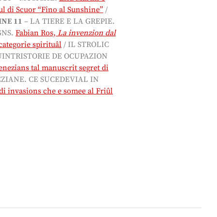
ngul di Scuor “Fino al Sunshine”
/
INE 11
– LA TIERE E LA GREPIE.
GNS.
Fabian Ros,
La invenzion dal
tegorie spirituâl
/ IL STROLIC
UINTRISTORIE DE OCUPAZION
enezians tal manuscrit segret di
ZIANE. CE SUCEDEVIAL IN
e di invasions che e somee al Friûl