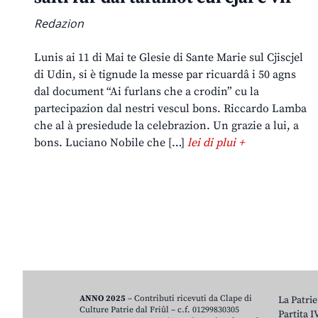
Redazion
Lunis ai 11 di Mai te Glesie di Sante Marie sul Cjiscjel
di Udin, si è tignude la messe par ricuardâ i 50 agns
dal document “Ai furlans che a crodin” cu la
partecipazion dal nestri vescul bons. Riccardo Lamba
che al à presiedude la celebrazion. Un grazie a lui, a
bons. Luciano Nobile che […]
lei di plui +
ANNO 2025
– Contributi ricevuti da Clape di
La Patrie
Culture Patrie dal Friûl – c.f. 01299830305
Partita 