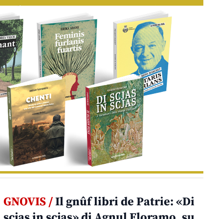
GNOVIS /
Il gnûf libri de Patrie: «Di
scjas in scjas» di Agnul Floramo, su