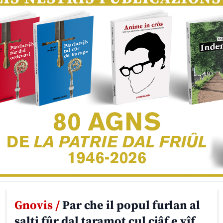
Gnovis /
Par che il popul furlan al
salti fûr dal taramot cul cjâf e vîf