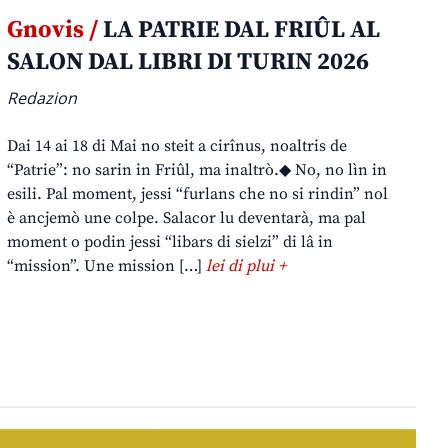
Gnovis /
LA PATRIE DAL FRIÛL AL
SALON DAL LIBRI DI TURIN 2026
Redazion
Dai 14 ai 18 di Mai no steit a cirînus, noaltris de
“Patrie”: no sarin in Friûl, ma inaltrò.◆ No, no lìn in
esili. Pal moment, jessi “furlans che no si rindin” nol
è ancjemò une colpe. Salacor lu deventarà, ma pal
moment o podin jessi “libars di sielzi” di lâ in
“mission”. Une mission […]
lei di plui +