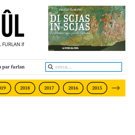
URLAN INDIPENDENT • INDEPENDENT FRIULIAN MONTHLY •
Cerca:
 par furlan
019
2018
2017
2016
2015
2014