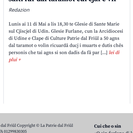
Redazion
Lunis ai 11 di Mai a lis 18,30 te Glesie di Sante Marie
sul Cjiscjel di Udin. Glesie Furlane, cun la Arcidiocesi
di Udine e Clape di Culture Patrie dal Friûl a 50 agns
dal taramot o volìn ricuardâ ducj i muarts e dutis chês
personis che tai agns si son dadis da fâ par […]
lei di
plui +
 dal Friûl Copyright © La Patrie dal Friûl
Cui che o sin
IVA 01299830305