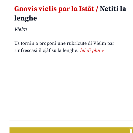
Gnovis vielis par la Istât /
Netiti la
lenghe
Vielm
Us tornin a proponi une rubricute di Vielm par
rinfrescasi il cjâf su la lenghe.
lei di plui +