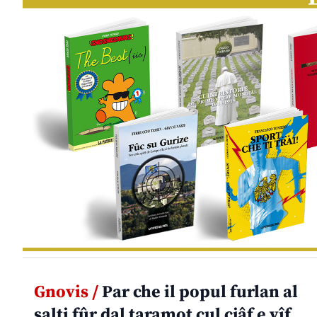
Gnovis /
Par che il popul furlan al
salti fûr dal taramot cul cjâf e vîf