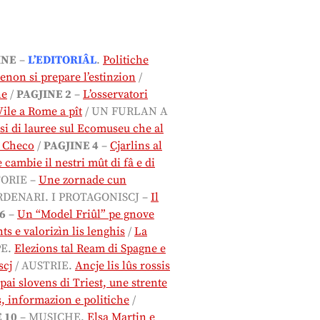
INE
–
L’EDITORIÂL
.
Politiche
enon si prepare l’estinzion
/
ne
/
PAGJINE 2
–
L’osservatori
Vile a Rome a pît
/ UN FURLAN A
si di lauree sul Ecomuseu che al
e Checo
/
PAGJINE 4
–
Cjarlins al
 cambie il nestri mût di fâ e di
TORIE –
Une zornade cun
RDENARI. I PROTAGONISCJ –
Il
6
–
Un “Model Friûl” pe gnove
ts e valorizìn lis lenghis
/
La
PE.
Elezions tal Ream di Spagne e
scj
/ AUSTRIE.
Ancje lis lûs rossis
pai slovens di Triest, une strente
, informazion e politiche
/
 10
– MUSICHE.
Elsa Martin e