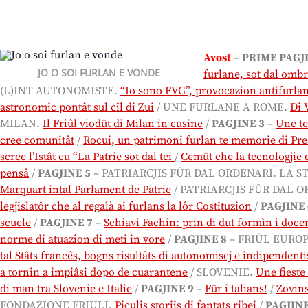
Avost
–
PRIME PAGJ
JO O SOI FURLAN E VONDE
furlane, sot dal ombr
(L)INT AUTONOMISTE.
“Io sono FVG”, provocazion antifurla
astronomic pontât sul cîl di Zui
/ UNE FURLANE A ROME.
Di 
MILAN.
Il Friûl viodût di Milan in cusine
/
PAGJINE 3
–
Une te
cree comunitât
/
Rocui, un patrimoni furlan te memorie di Pr
scree l’Istât cu “La Patrie sot dal tei
/
Cemût che la tecnologjie e
pensâ
/
PAGJINE 5
– PATRIARCJIS FÛR DAL ORDENARI. LA S
Marquart intal Parlament de Patrie
/ PATRIARCJIS FÛR DAL O
legjislatôr che al regalà ai furlans la lôr Costituzion
/
PAGJINE 
scuele
/
PAGJINE 7
–
Schiavi Fachin: prin di dut formìn i docen
norme di atuazion di meti in vore
/
PAGJINE 8
– FRIÛL EURO
tal Stâts francês, bogns risultâts di autonomiscj e indipendenti
a tornin a impiâsi dopo de cuarantene
/ SLOVENIE.
Une fieste 
di man tra Slovenie e Italie
/
PAGJINE 9
–
Fûr i talians!
/
Zovins
FONDAZIONE FRIULI.
Piçulis storiis di fantats ribei
/
PAGJINE