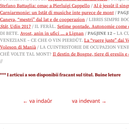
Stefano Battaglia: omaç a Pierluigi Cappello
/
Al è jessût il si
Carniarmonie: un Istât di musiche inte purece de mont
/
PAGJ
Caneva, “mestri” dal lat e de cooperazion
/ LIBRIS SIMPRI BO
Stât
, Udin 2017
/ IL FERÂL.
Setime pontade. Autonomie come ca
DI BETE.
Avost, anìn in ufici … a Lignan
/
PAGJINE 12 –
LA C
VENEZIANE – CE CHE O VIN PIERDÛT.
La “vuere juste” dai V
Voleson di Manià
/ LA CUINTRISTORIE DE OCUPAZION VENE
CHÊ VOLTE TAL MONT?
Il destin de Bosgne, tiere di eresiis 
//
*** I articui a son disponibii fracant sul titul. Buine leture
← va indaûr
va indevant →