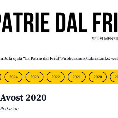
SFUEI MENSÎL F
in
Dulà cjatâ “La Patrie dal Friûl”
Publicazions/Libris
Links: web
2024
2023
2022
2021
2020
2
Avost 2020
Redazion