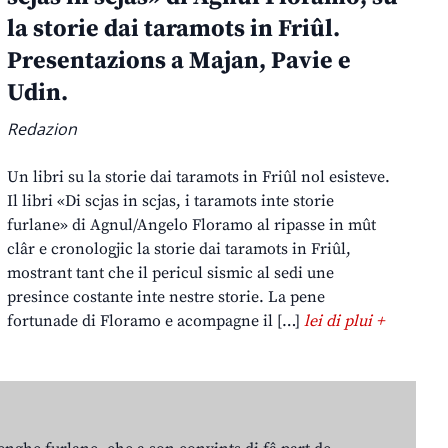
la storie dai taramots in Friûl.
Presentazions a Majan, Pavie e
Udin.
Redazion
Un libri su la storie dai taramots in Friûl nol esisteve.
Il libri «Di scjas in scjas, i taramots inte storie
furlane» di Agnul/Angelo Floramo al ripasse in mût
clâr e cronologjic la storie dai taramots in Friûl,
mostrant tant che il pericul sismic al sedi une
presince costante inte nestre storie. La pene
fortunade di Floramo e acompagne il […]
lei di plui +