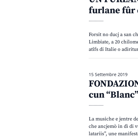
furlane fûr 
............
Forsit no ducj a san ch
Limbiate, a 20 chilomet
atîfs di Italie o adirit
15 Settembre 2019
FONDAZIONE
cun “Blanc
............
La musiche e jentre de
che ancjemò in dì di vu
latariis”, une manife