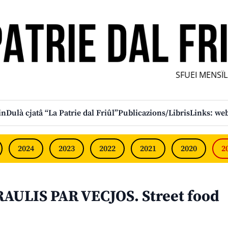
SFUEI MENSÎL F
in
Dulà cjatâ “La Patrie dal Friûl”
Publicazions/Libris
Links: web
2024
2023
2022
2021
2020
2
AULIS PAR VECJOS. Street food