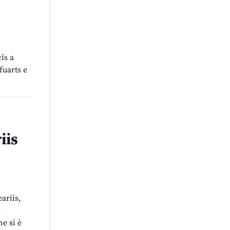
îs a
fuarts e
iis
ariis,
s
e si è