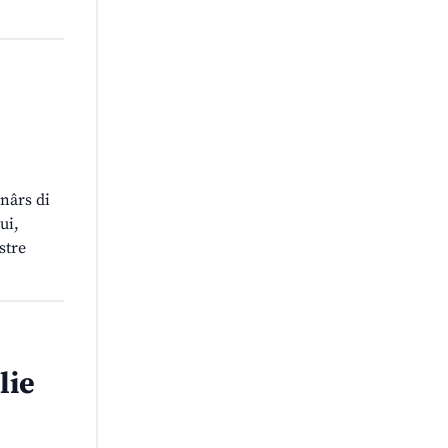
enârs di
ui,
stre
lie