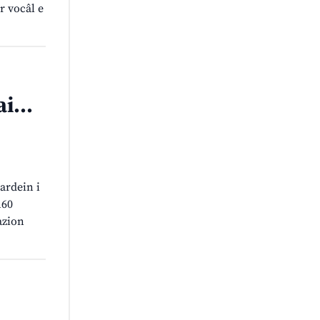
r vocâl e
 ai…
uardein i
160
azion