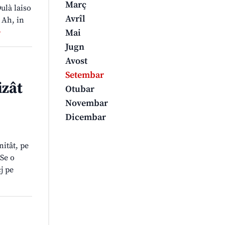
Març
ulà laiso
Avrîl
 Ah, in
Mai
Jugn
Avost
Setembar
izât
Otubar
Novembar
Dicembar
nitât, pe
 Se o
j pe