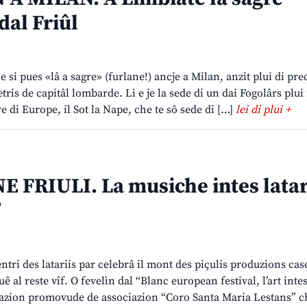
dal Friûl
e si pues «lâ a sagre» (furlane!) ancje a Milan, anzit plui di prec
ris de capitâl lombarde. Li e je la sede di un dai Fogolârs plui 
ure di Europe, il Sot la Nape, che te sô sede di […]
lei di plui +
 FRIULI. La musiche intes latar
”
ntri des latariis par celebrâ il mont des piçulis produzions case
ê al reste vîf. O fevelìn dal “Blanc european festival, l’art inte
stazion promovude de associazion “Coro Santa Maria Lestans” ch