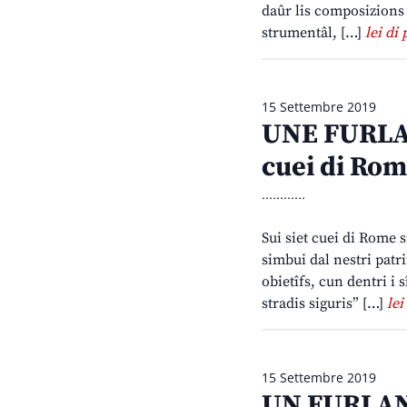
daûr lis composizions 
strumentâl, […]
lei di 
15 Settembre 2019
UNE FURLAN
cuei di Ro
............
Sui siet cuei di Rome s
simbui dal nestri patri
obietîfs, cun dentri i
stradis siguris” […]
lei
15 Settembre 2019
UN FURLAN 