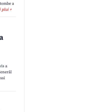
e tombe a
i plui +
a
is a
jenerâl
ssi