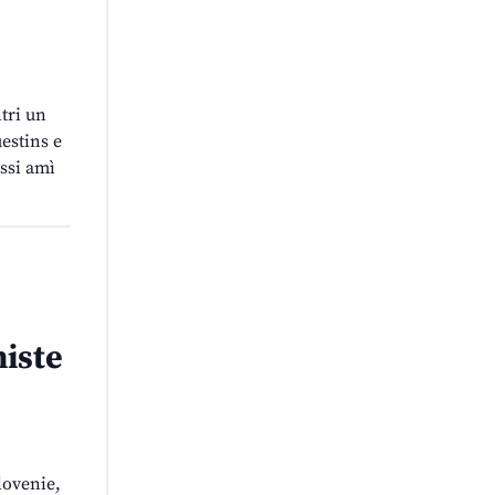
tri un
estins e
essi amì
iste
Slovenie,