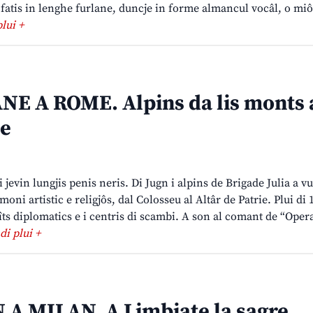
fatis in lenghe furlane, duncje in forme almancul vocâl, o miô
plui +
E A ROME. Alpins da lis monts
me
i jevin lungjis penis neris. Di Jugn i alpins de Brigade Julia a v
moni artistic e religjôs, dal Colosseu al Altâr de Patrie. Plui di 
 sîts diplomatics e i centris di scambi. A son al comant de “Oper
 di plui +
A MILAN. A Limbiate la sagre