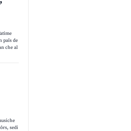
,
Fatime
n paîs de
an che al
 musiche
tôrs, sedi