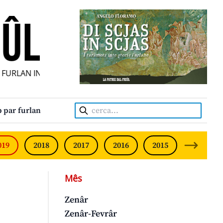
URLAN INDIPENDENT • INDEPENDENT FRIULIAN MONTHLY • 
Cerca:
 par furlan
019
2018
2017
2016
2015
2014
Mês
Zenâr
Zenâr-Fevrâr