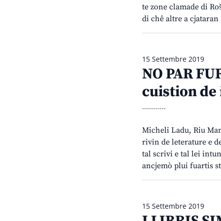
te zone clamade di Roš
di chê altre a cjatara
15 Settembre 2019
NO PAR FUR
cuistion de
............
Micheli Ladu, Riu Man
rivin de leterature e d
tal scrivi e tal lei in
ancjemò plui fuartis s
15 Settembre 2019