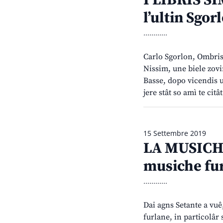
I LIBRIS SI
l’ultin Sgor
............
Carlo Sgorlon, Ombris 
Nissim, une biele zovi
Basse, dopo vicendis u
jere stât so amì te citâ
15 Settembre 2019
LA MUSICHE
musiche fu
............
Dai agns Setante a vuê
furlane, in particolâr s