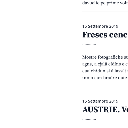
davuelte pe prime volt
15 Settembre 2019
Frescs cenc
............
Mostre fotografiche su 
agns, a cjalâ cidins e 
cualchidun si à lassât 
inmò cun braùre dute
15 Settembre 2019
AUSTRIE. Vo
............