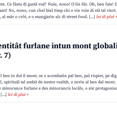
. Ce fâstu di gustâ vuê? Nuie, nono! O lin fûr. Oh, ben fate! D
nt? No, nono, cun chel biel timp chi o vin voie di stâ tal viert.
, al mâr o crôt, e o mangjarìn alc di street food. […]
lei di plui +
ntitât furlane intun mont global
. 7)
l ben in dut il mont, se o scombatìn pal ben, pal rispiet, pe dig
âl, spirituâl tal ambit de nestre realtât, o zovìn al ben dal mont.
e minorance furlane e des minorancis locâls, o sin protagonisc
 […]
lei di plui +