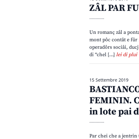
ZÂL PAR FUR
............
Un romanç zâl a pontad
mont pôc contât e fûr 
operadôrs sociâi, ducj 
di “chel […]
lei di plui 
15 Settembre 2019
BASTIANCO
FEMININ. Ca
in lote pai d
............
Par chei che a jentrin 