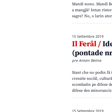
Mandi nono. Mandi Bete
a mangjâ? Intun ristora
sagre? No, o larìn ator
15 Settembre 2019
Il Ferâl /
Ide
(pontade nr
pre Antoni Beline
Stant che no podìn fâ i
cressite sociâl, cultur
scombatìn pe difese d
difese des minorancis
15 Settembre 2019