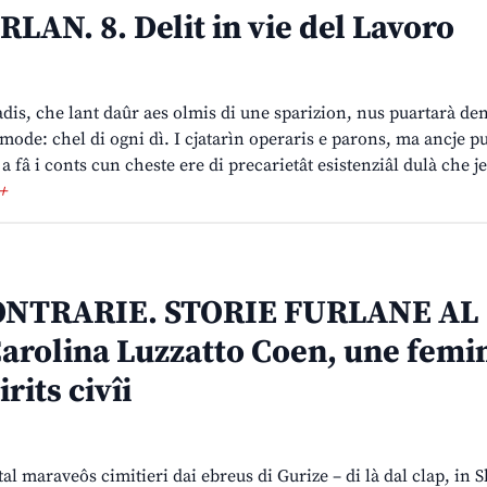
LAN. 8. Delit in vie del Lavoro
is, che lant daûr aes olmis di une sparizion, nus puartarà den
mode: chel di ogni dì. I cjatarìn operaris e parons, ma ancje pu
a fâ i conts cun cheste ere di precarietât esistenziâl dulà che j
+
NTRARIE. STORIE FURLANE AL
rolina Luzzatto Coen, une femin
irits civîi
tal maraveôs cimitieri dai ebreus di Gurize – di là dal clap, in 