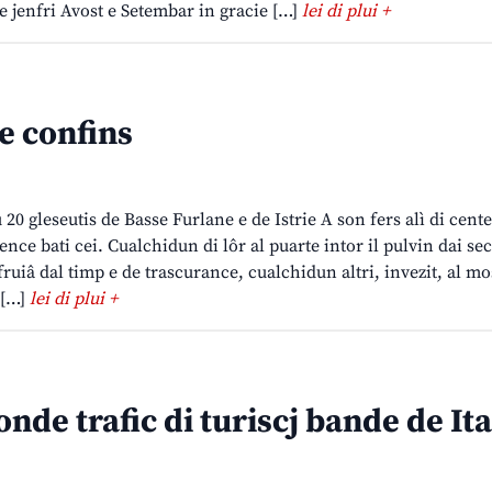
e jenfri Avost e Setembar in gracie […]
lei di plui +
e confins
20 gleseutis de Basse Furlane e de Istrie A son fers alì di cent
cence bati cei. Cualchidun di lôr al puarte intor il pulvin dai sec
fruiâ dal timp e de trascurance, cualchidun altri, invezit, al mo
 […]
lei di plui +
nde trafic di turiscj bande de Ita