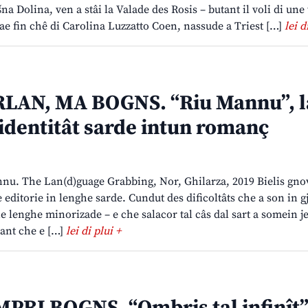
na Dolina, ven a stâi la Valade des Rosis – butant il voli di un
n ae fin chê di Carolina Luzzatto Coen, nassude a Triest […]
lei d
LAN, MA BOGNS. “Riu Mannu”, l
 identitât sarde intun romanç
nu. The Lan(d)guage Grabbing, Nor, Ghilarza, 2019 Bielis gnov
e editorie in lenghe sarde. Cundut des dificoltâts che a son in g
tune lenghe minorizade – e che salacor tal câs dal sart a somein je
tant che e […]
lei di plui +