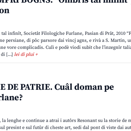
MPRI BOGNS. “Ombris tal infinît”
lon
tal infinît, Societât Filologjche Furlane, Pasian di Prât, 2010 “
ne persiane, di pôc parsore dai vincj agns, e rivà a S. Martin, u
ne vore complicadis. Culì e podè viodi subit che l’inzegnîr tali
t di […]
lei di plui +
 DE PATRIE. Cuâl doman pe
rlane?
, la lenghe e continue a atrai i autôrs Resonant su la storie de
ul presint e sul futûr di cheste art, sedi dal pont di viste dai au