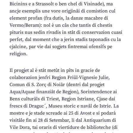
Bicinins e a Strassolt o ben chel di Visinade), ma
ancje esemplis une vore origjinâi di comistion cul
element profan (fra dutis, la danze macabre di
Vermo/Beram): nol è un câs che tantis di chestis
pituris nus sedin rivadis in stât di conservazion cuasi
perfet, dal moment che a jerin stadis taponadis cu la
cjalcine, par vie dai sogjets fintremai ofensîfs pe
religjon.
Il progjet al è stât metût in pîts in gracie de
colaborazion jenfri Regjon Friûl-Vignesie Julie,
Comun di S. Zorç di Noiâr (dentri dal progjet
Aqua/Aquae finanziât de Regjon), Sorintendence ai
Bens culturâls di Triest, Regjon Istriane, Cjase dai
frescs di Draguc´, Museu storic e navâl de Istrie. La
mostre e je stade screade ai 25 di Avost e si podarà
visitâle fin ai 28 di Setembar, li dal Antiquarium di
Vile Dora, tai oraris di viertidure de biblioteche (di