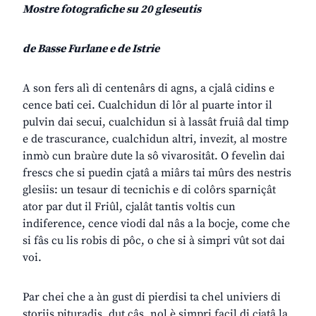
Mostre fotografiche su 20 gleseutis
de Basse Furlane e de Istrie
A son fers alì di centenârs di agns, a cjalâ cidins e
cence bati cei. Cualchidun di lôr al puarte intor il
pulvin dai secui, cualchidun si à lassât fruiâ dal timp
e de trascurance, cualchidun altri, invezit, al mostre
inmò cun braùre dute la sô vivarositât. O fevelìn dai
frescs che si puedin cjatâ a miârs tai mûrs des nestris
glesiis: un tesaur di tecnichis e di colôrs sparniçât
ator par dut il Friûl, cjalât tantis voltis cun
indiference, cence viodi dal nâs a la bocje, come che
si fâs cu lis robis di pôc, o che si à simpri vût sot dai
voi.
Par chei che a àn gust di pierdisi ta chel univiers di
storiis pituradis, dut câs, nol è simpri facil di cjatâ la