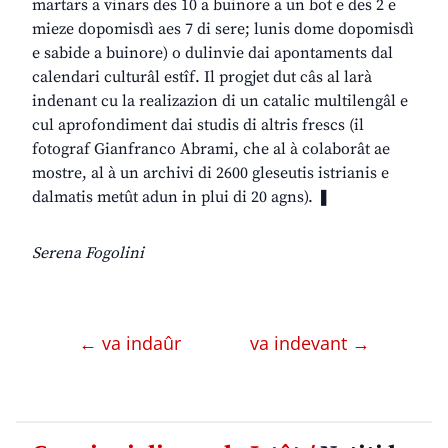
martars a vinars des 10 a buinore a un bot e des 2 e
mieze dopomisdì aes 7 di sere; lunis dome dopomisdì
e sabide a buinore) o dulinvie dai apontaments dal
calendari culturâl estîf. Il progjet dut câs al larà
indenant cu la realizazion di un catalic multilengâl e
cul aprofondiment dai studis di altris frescs (il
fotograf Gianfranco Abrami, che al à colaborât ae
mostre, al à un archivi di 2600 gleseutis istrianis e
dalmatis metût adun in plui di 20 agns). ❚
Serena Fogolini
← va indaûr
va indevant →