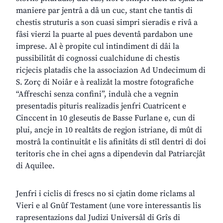
maniere par jentrâ a dâ un cuc, stant che tantis di
chestis struturis a son cuasi simpri sieradis e rivâ a
fâsi vierzi la puarte al pues deventâ pardabon une
imprese. Al è propite cul intindiment di dâi la
pussibilitât di cognossi cualchidune di chestis
ricjecis platadis che la associazion Ad Undecimum di
S. Zorç di Noiâr e à realizât la mostre fotografiche
“Affreschi senza confini”, indulà che a vegnin
presentadis pituris realizadis jenfri Cuatricent e
Cinccent in 10 gleseutis de Basse Furlane e, cun di
plui, ancje in 10 realtâts de regjon istriane, di mût di
mostrâ la continuitât e lis afinitâts di stîl dentri di doi
teritoris che in chei agns a dipendevin dal Patriarcjât
di Aquilee.
Jenfri i ciclis di frescs no si cjatin dome riclams al
Vieri e al Gnûf Testament (une vore interessantis lis
rapresentazions dal Judizi Universâl di Grîs di