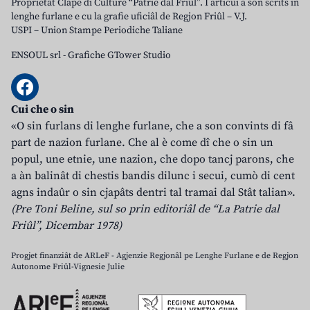
Proprietât Clape di Culture “Patrie dal Friûl”. I articui a son scrits in
lenghe furlane e cu la grafie uficiâl de Regjon Friûl – V.J.
USPI – Union Stampe Periodiche Taliane
ENSOUL srl
-
Grafiche GTower Studio
Cui che o sin
«O sin furlans di lenghe furlane, che a son convints di fâ
part de nazion furlane. Che al è come dî che o sin un
popul, une etnie, une nazion, che dopo tancj parons, che
a àn balinât di chestis bandis dilunc i secui, cumò di cent
agns indaûr o sin cjapâts dentri tal tramai dal Stât talian».
(Pre Toni Beline, sul so prin editoriâl de “La Patrie dal
Friûl”, Dicembar 1978)
Progjet finanziât de ARLeF - Agjenzie Regjonâl pe Lenghe Furlane e de Regjon
Autonome Friûl-Vignesie Julie