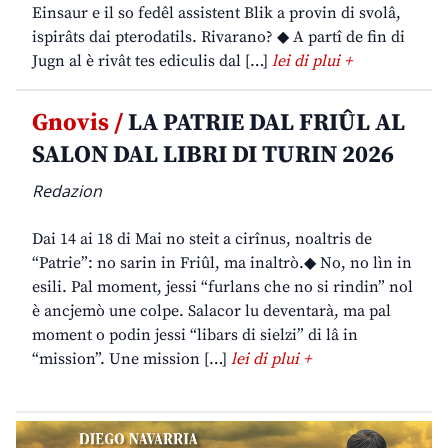
Einsaur e il so fedêl assistent Blik a provin di svolâ,
ispirâts dai pterodatils. Rivarano? ◆ A partî de fin di
Jugn al è rivât tes ediculis dal […]
lei di plui +
Gnovis /
LA PATRIE DAL FRIÛL AL
SALON DAL LIBRI DI TURIN 2026
Redazion
Dai 14 ai 18 di Mai no steit a cirînus, noaltris de
“Patrie”: no sarin in Friûl, ma inaltrò.◆ No, no lìn in
esili. Pal moment, jessi “furlans che no si rindin” nol
è ancjemò une colpe. Salacor lu deventarà, ma pal
moment o podin jessi “libars di sielzi” di lâ in
“mission”. Une mission […]
lei di plui +