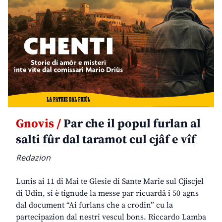
Gnovis /
Par che il popul furlan al
salti fûr dal taramot cul cjâf e vîf
Redazion
Lunis ai 11 di Mai te Glesie di Sante Marie sul Cjiscjel
di Udin, si è tignude la messe par ricuardâ i 50 agns
dal document “Ai furlans che a crodin” cu la
partecipazion dal nestri vescul bons. Riccardo Lamba