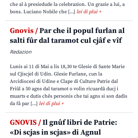
che al à presiedude la celebrazion. Un grazie a lui, a
bons. Luciano Nobile che […]
lei di plui +
Gnovis /
Par che il popul furlan al
salti fûr dal taramot cul cjâf e vîf
Redazion
Lunis ai 11 di Mai a lis 18,30 te Glesie di Sante Marie
sul Cjiscjel di Udin. Glesie Furlane, cun la
Arcidiocesi di Udine e Clape di Culture Patrie dal
Friûl a 50 agns dal taramot o volìn ricuardâ ducj i
muarts e dutis chês personis che tai agns si son dadis
da fâ par […]
lei di plui +
GNOVIS /
Il gnûf libri de Patrie:
«Di scjas in scjas» di Agnul