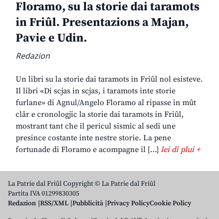
Floramo, su la storie dai taramots
in Friûl. Presentazions a Majan,
Pavie e Udin.
Redazion
Un libri su la storie dai taramots in Friûl nol esisteve.
Il libri «Di scjas in scjas, i taramots inte storie
furlane» di Agnul/Angelo Floramo al ripasse in mût
clâr e cronologjic la storie dai taramots in Friûl,
mostrant tant che il pericul sismic al sedi une
presince costante inte nestre storie. La pene
fortunade di Floramo e acompagne il […]
lei di plui +
La Patrie dal Friûl Copyright © La Patrie dal Friûl
Partita IVA 01299830305
Redazion
RSS/XML
Pubblicità
Privacy Policy
Cookie Policy