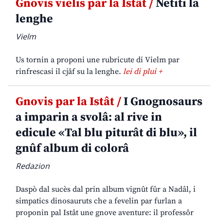
Gnovis vielis par la Istât /
Netiti la
lenghe
Vielm
Us tornin a proponi une rubricute di Vielm par
rinfrescasi il cjâf su la lenghe.
lei di plui +
Gnovis par la Istât /
I Gnognosaurs
a imparin a svolâ: al rive in
edicule «Tal blu piturât di blu», il
gnûf album di colorâ
Redazion
Daspò dal sucès dal prin album vignût fûr a Nadâl, i
simpatics dinosauruts che a fevelin par furlan a
proponin pal Istât une gnove aventure: il professôr