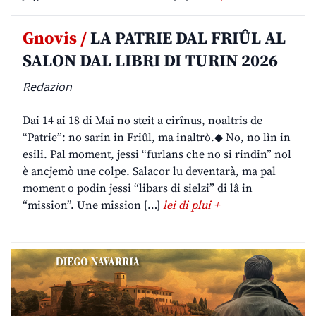
Gnovis /
LA PATRIE DAL FRIÛL AL
SALON DAL LIBRI DI TURIN 2026
Redazion
Dai 14 ai 18 di Mai no steit a cirînus, noaltris de
“Patrie”: no sarin in Friûl, ma inaltrò.◆ No, no lìn in
esili. Pal moment, jessi “furlans che no si rindin” nol
è ancjemò une colpe. Salacor lu deventarà, ma pal
moment o podin jessi “libars di sielzi” di lâ in
“mission”. Une mission […]
lei di plui +