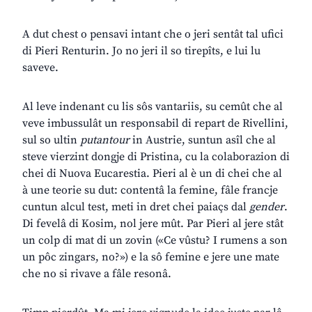
A dut chest o pensavi intant che o jeri sentât tal ufici
di Pieri Renturin. Jo no jeri il so tirepîts, e lui lu
saveve.
Al leve indenant cu lis sôs vantariis, su cemût che al
veve imbussulât un responsabil di repart de Rivellini,
sul so ultin
putantour
in Austrie, suntun asîl che al
steve vierzint dongje di Pristina, cu la colaborazion di
chei di Nuova Eucarestia. Pieri al è un di chei che al
à une teorie su dut: contentâ la femine, fâle francje
cuntun alcul test, meti in dret chei paiaçs dal
gender
.
Di fevelâ di Kosim, nol jere mût. Par Pieri al jere stât
un colp di mat di un zovin («Ce vûstu? I rumens a son
un pôc zingars, no?») e la sô femine e jere une mate
che no si rivave a fâle resonâ.