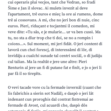
cui operaris plui vecjos, tant che Vedran, so fradi
Šime e Jan il slovac. Ai mulets invezit al deve
l’apartament, trê euros e mieç la ore ai rumens, dome
trê ai cossovans. A mi, che no jeri bon di nuie, cinc
euros. Pieri, riduçant e tocjantmi il comedon, mi
veve dite: «Tu sâs, e je mularie… ur va ben cussì. Ma
tu, no sta a dîur trop che ti doi, se no a rompin i
coions…». Sul moment, mi jeri fidât. O jeri content di
lavorâ cun chei forescj, di interessâmi di lôr, di
invidâju a cualchi sunade tal centri sociâl, o di judâju
cul talian. Ma la realtât e jere une altre: Pieri
Renturin al jere un fi di putane fat e finît, e jo o jeri li
par fâ il so tirepîts.
O vevi tacade vore cu la fermade invernâl (cuant che
lis fabrichis a sierin sot Nadâl), e daspò o jeri lât
indenant cun proroghis dal contrat fintremai ae
fermade di Avost, cul acuardi che, daspò dôs