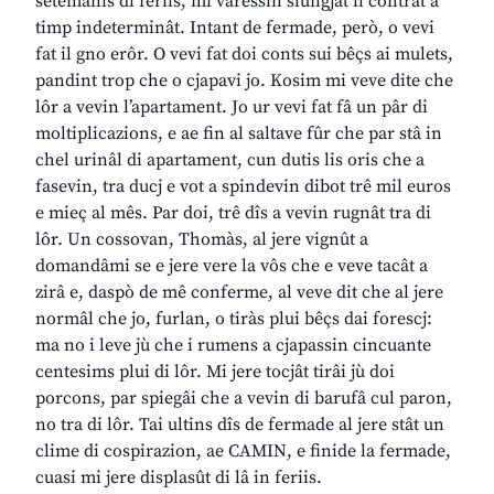
setemanis di feriis, mi varessin slungjât il contrat a
timp indeterminât. Intant de fermade, però, o vevi
fat il gno erôr. O vevi fat doi conts sui bêçs ai mulets,
pandint trop che o cjapavi jo. Kosim mi veve dite che
lôr a vevin l’apartament. Jo ur vevi fat fâ un pâr di
moltiplicazions, e ae fin al saltave fûr che par stâ in
chel urinâl di apartament, cun dutis lis oris che a
fasevin, tra ducj e vot a spindevin dibot trê mil euros
e mieç al mês. Par doi, trê dîs a vevin rugnât tra di
lôr. Un cossovan, Thomàs, al jere vignût a
domandâmi se e jere vere la vôs che e veve tacât a
zirâ e, daspò de mê conferme, al veve dit che al jere
normâl che jo, furlan, o tiràs plui bêçs dai forescj:
ma no i leve jù che i rumens a cjapassin cincuante
centesims plui di lôr. Mi jere tocjât tirâi jù doi
porcons, par spiegâi che a vevin di barufâ cul paron,
no tra di lôr. Tai ultins dîs de fermade al jere stât un
clime di cospirazion, ae CAMIN, e finide la fermade,
cuasi mi jere displasût di lâ in feriis.