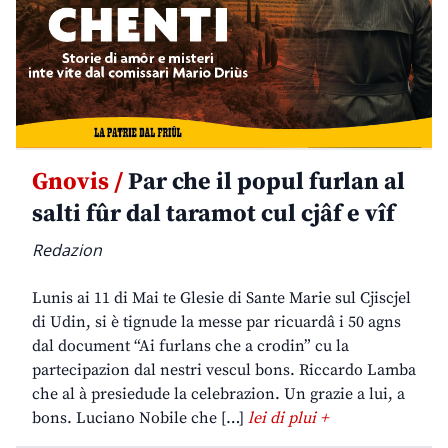
Gnovis /
Par che il popul furlan al
salti fûr dal taramot cul cjâf e vîf
Redazion
Lunis ai 11 di Mai te Glesie di Sante Marie sul Cjiscjel
di Udin, si è tignude la messe par ricuardâ i 50 agns
dal document “Ai furlans che a crodin” cu la
partecipazion dal nestri vescul bons. Riccardo Lamba
che al à presiedude la celebrazion. Un grazie a lui, a
bons. Luciano Nobile che […]
lei di plui +