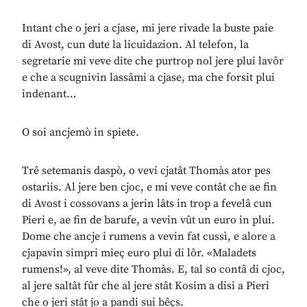
Intant che o jeri a cjase, mi jere rivade la buste paie
di Avost, cun dute la licuidazion. Al telefon, la
segretarie mi veve dite che purtrop nol jere plui lavôr
e che a scugnivin lassâmi a cjase, ma che forsit plui
indenant…
O soi ancjemò in spiete.
Trê setemanis daspò, o vevi cjatât Thomàs ator pes
ostariis. Al jere ben cjoc, e mi veve contât che ae fin
di Avost i cossovans a jerin lâts in trop a fevelâ cun
Pieri e, ae fin de barufe, a vevin vût un euro in plui.
Dome che ancje i rumens a vevin fat cussì, e alore a
cjapavin simpri mieç euro plui di lôr. «Maladets
rumens!», al veve dite Thomàs. E, tal so contâ di cjoc,
al jere saltât fûr che al jere stât Kosim a disi a Pieri
che o jeri stât jo a pandi sui bêçs.