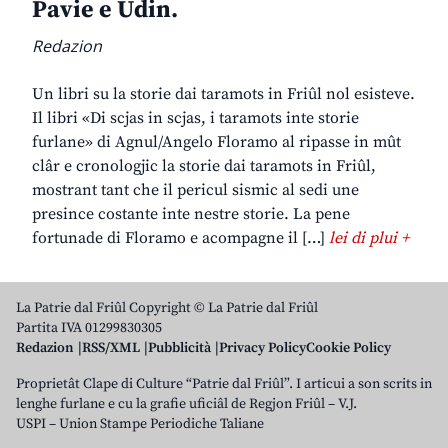
Pavie e Udin.
Redazion
Un libri su la storie dai taramots in Friûl nol esisteve.
Il libri «Di scjas in scjas, i taramots inte storie
furlane» di Agnul/Angelo Floramo al ripasse in mût
clâr e cronologjic la storie dai taramots in Friûl,
mostrant tant che il pericul sismic al sedi une
presince costante inte nestre storie. La pene
fortunade di Floramo e acompagne il […]
lei di plui +
La Patrie dal Friûl Copyright © La Patrie dal Friûl
Partita IVA 01299830305
Redazion
RSS/XML
Pubblicità
Privacy Policy
Cookie Policy
Proprietât Clape di Culture “Patrie dal Friûl”. I articui a son scrits in
lenghe furlane e cu la grafie uficiâl de Regjon Friûl – V.J.
USPI – Union Stampe Periodiche Taliane