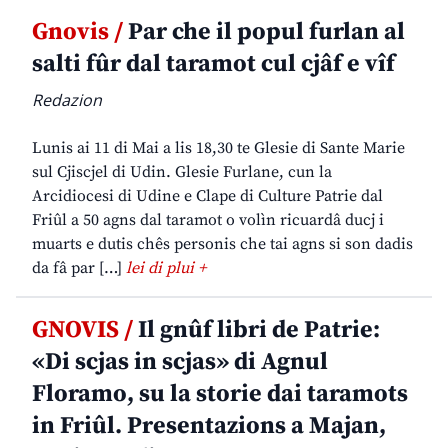
Gnovis /
Par che il popul furlan al
salti fûr dal taramot cul cjâf e vîf
Redazion
Lunis ai 11 di Mai a lis 18,30 te Glesie di Sante Marie
sul Cjiscjel di Udin. Glesie Furlane, cun la
Arcidiocesi di Udine e Clape di Culture Patrie dal
Friûl a 50 agns dal taramot o volìn ricuardâ ducj i
muarts e dutis chês personis che tai agns si son dadis
da fâ par […]
lei di plui +
GNOVIS /
Il gnûf libri de Patrie:
«Di scjas in scjas» di Agnul
Floramo, su la storie dai taramots
in Friûl. Presentazions a Majan,