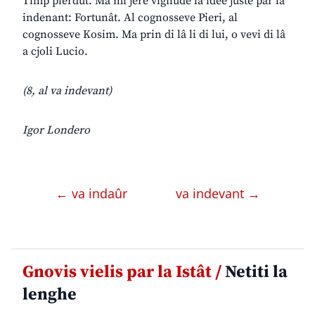
Timp pierdût. Ma mi jere vignude la idee juste par lâ
indenant: Fortunât. Al cognosseve Pieri, al
cognosseve Kosim. Ma prin di lâ li di lui, o vevi di lâ
a cjoli Lucio.
(8, al va indevant)
Igor Londero
← va indaûr
va indevant →
Gnovis vielis par la Istât /
Netiti la
lenghe