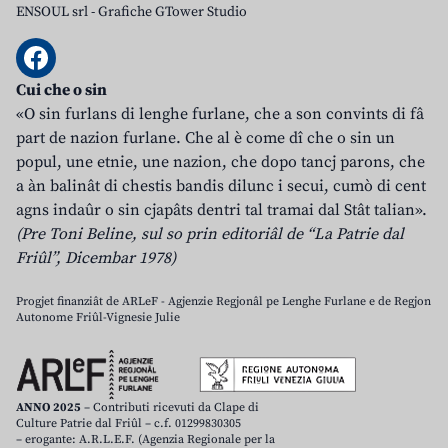
ENSOUL srl
-
Grafiche GTower Studio
Cui che o sin
«O sin furlans di lenghe furlane, che a son convints di fâ
part de nazion furlane. Che al è come dî che o sin un
popul, une etnie, une nazion, che dopo tancj parons, che
a àn balinât di chestis bandis dilunc i secui, cumò di cent
agns indaûr o sin cjapâts dentri tal tramai dal Stât talian».
(Pre Toni Beline, sul so prin editoriâl de “La Patrie dal
Friûl”, Dicembar 1978)
Progjet finanziât de ARLeF - Agjenzie Regjonâl pe Lenghe Furlane e de Regjon
Autonome Friûl-Vignesie Julie
ANNO 2025
– Contributi ricevuti da Clape di
Culture Patrie dal Friûl – c.f. 01299830305
– erogante: A.R.L.E.F. (Agenzia Regionale per la