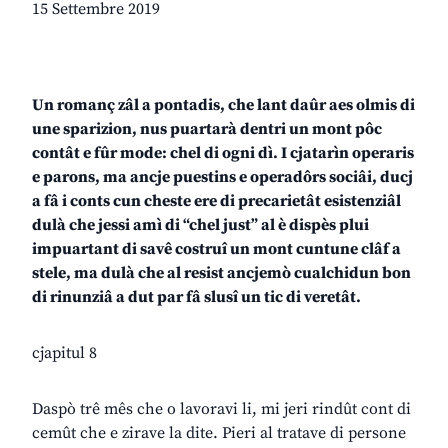
15 Settembre 2019
Un romanç zâl a pontadis, che lant daûr aes olmis di
une sparizion, nus puartarà dentri un mont pôc
contât e fûr mode: chel di ogni dì. I cjatarìn operaris
e parons, ma ancje puestins e operadôrs sociâi, ducj
a fâ i conts cun cheste ere di precarietât esistenziâl
dulà che jessi amì di “chel just” al è dispès plui
impuartant di savê costruî un mont cuntune clâf a
stele, ma dulà che al resist ancjemò cualchidun bon
di rinunziâ a dut par fâ slusî un tic di veretât.
cjapitul 8
Daspò trê mês che o lavoravi li, mi jeri rindût cont di
cemût che e zirave la dite. Pieri al tratave di persone