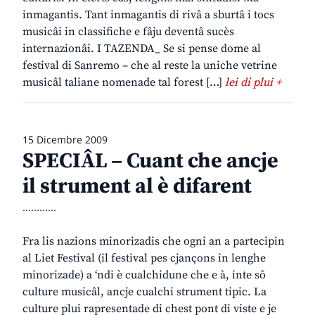
inmagantis. Tant inmagantis di rivâ a sburtâ i tocs
musicâi in classifiche e fâju deventâ sucès
internazionâi. I TAZENDA_ Se si pense dome al
festival di Sanremo – che al reste la uniche vetrine
musicâl taliane nomenade tal forest […]
lei di plui +
15 Dicembre 2009
SPECIÂL – Cuant che ancje
il strument al è difarent
............
Fra lis nazions minorizadis che ogni an a partecipin
al Liet Festival (il festival pes cjançons in lenghe
minorizade) a ‘ndi è cualchidune che e à, inte sô
culture musicâl, ancje cualchi strument tipic. La
culture plui rapresentade di chest pont di viste e je