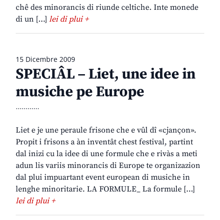
chê des minorancis di riunde celtiche. Inte monede
di un […]
lei di plui +
15 Dicembre 2009
SPECIÂL – Liet, une idee in
musiche pe Europe
............
Liet e je une peraule frisone che e vûl dî «cjançon».
Propit i frisons a àn inventât chest festival, partint
dal inizi cu la idee di une formule che e rivàs a meti
adun lis variis minorancis di Europe te organizazion
dal plui impuartant event european di musiche in
lenghe minoritarie. LA FORMULE_ La formule […]
lei di plui +