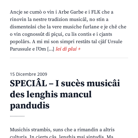
Ancje se cumò o vin i Arbe Garbe e i FLK che a
rinovin la nestre tradizion musicâl, no stin a
dismenteâsi che la vere musiche furlane e je chê che
o vin cognossût di piçui, cu lis contis e i cjants
popolârs. A mi mi son simpri restâts tal cjâf Ursule
Parussule e l’Om […]
lei di plui +
15 Dicembre 2009
SPECIÂL – I sucès musicâi
des lenghis mancul
pandudis
............
Musichis strambis, suns che a rimandin a altris
culturis. In cierts câs, lenghis mai sintudis. Ma