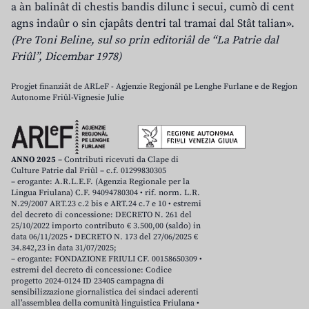
a àn balinât di chestis bandis dilunc i secui, cumò di cent
agns indaûr o sin cjapâts dentri tal tramai dal Stât talian».
(Pre Toni Beline, sul so prin editoriâl de “La Patrie dal
Friûl”, Dicembar 1978)
Progjet finanziât de ARLeF - Agjenzie Regjonâl pe Lenghe Furlane e de Regjon
Autonome Friûl-Vignesie Julie
ANNO 2025
– Contributi ricevuti da Clape di
Culture Patrie dal Friûl – c.f. 01299830305
– erogante: A.R.L.E.F. (Agenzia Regionale per la
Lingua Friulana) C.F. 94094780304 • rif. norm. L.R.
N.29/2007 ART.23 c.2 bis e ART.24 c.7 e 10 • estremi
del decreto di concessione: DECRETO N. 261 del
25/10/2022 importo contributo € 3.500,00 (saldo) in
data 06/11/2025 • DECRETO N. 173 del 27/06/2025 €
34.842,23 in data 31/07/2025;
– erogante: FONDAZIONE FRIULI CF. 00158650309 •
estremi del decreto di concessione: Codice
progetto 2024-0124 ID 23405 campagna di
sensibilizzazione giornalistica dei sindaci aderenti
all’assemblea della comunità linguistica Friulana •