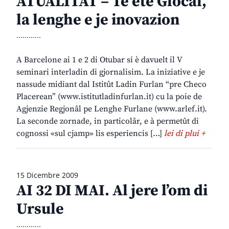
ATUALITÂT – Te ete Glocâl,
la lenghe e je inovazion
............
A Barcelone ai 1 e 2 di Otubar si è davuelt il V
seminari interladin di gjornalisim. La iniziative e je
nassude midiant dal Istitût Ladin Furlan “pre Checo
Placerean” (www.istitutladinfurlan.it) cu la poie de
Agjenzie Regjonâl pe Lenghe Furlane (www.arlef.it).
La seconde zornade, in particolâr, e à permetût di
cognossi «sul cjamp» lis esperiencis […]
lei di plui +
15 Dicembre 2009
AI 32 DI MAI. Al jere l’om di
Ursule
............