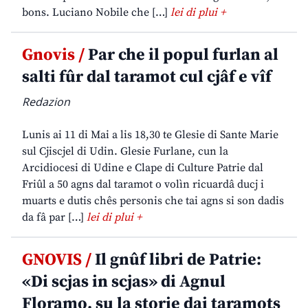
bons. Luciano Nobile che […]
lei di plui +
Gnovis /
Par che il popul furlan al
salti fûr dal taramot cul cjâf e vîf
Redazion
Lunis ai 11 di Mai a lis 18,30 te Glesie di Sante Marie
sul Cjiscjel di Udin. Glesie Furlane, cun la
Arcidiocesi di Udine e Clape di Culture Patrie dal
Friûl a 50 agns dal taramot o volìn ricuardâ ducj i
muarts e dutis chês personis che tai agns si son dadis
da fâ par […]
lei di plui +
GNOVIS /
Il gnûf libri de Patrie:
«Di scjas in scjas» di Agnul
Floramo, su la storie dai taramots