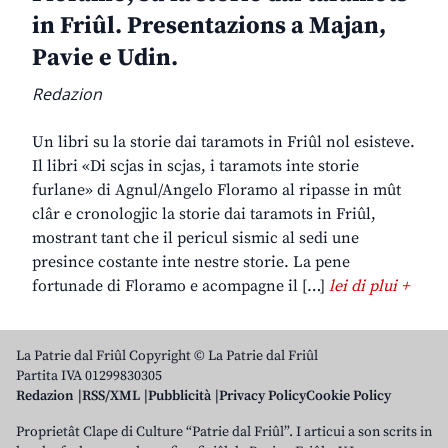
in Friûl. Presentazions a Majan,
Pavie e Udin.
Redazion
Un libri su la storie dai taramots in Friûl nol esisteve.
Il libri «Di scjas in scjas, i taramots inte storie
furlane» di Agnul/Angelo Floramo al ripasse in mût
clâr e cronologjic la storie dai taramots in Friûl,
mostrant tant che il pericul sismic al sedi une
presince costante inte nestre storie. La pene
fortunade di Floramo e acompagne il […]
lei di plui +
La Patrie dal Friûl Copyright © La Patrie dal Friûl
Partita IVA 01299830305
Redazion
RSS/XML
Pubblicità
Privacy Policy
Cookie Policy
Proprietât Clape di Culture “Patrie dal Friûl”. I articui a son scrits in