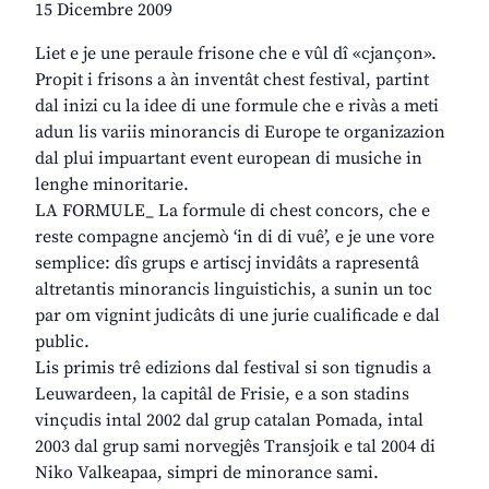
15 Dicembre 2009
Liet e je une peraule frisone che e vûl dî «cjançon».
Propit i frisons a àn inventât chest festival, partint
dal inizi cu la idee di une formule che e rivàs a meti
adun lis variis minorancis di Europe te organizazion
dal plui impuartant event european di musiche in
lenghe minoritarie.
LA FORMULE_ La formule di chest concors, che e
reste compagne ancjemò ‘in di di vuê’, e je une vore
semplice: dîs grups e artiscj invidâts a rapresentâ
altretantis minorancis linguistichis, a sunin un toc
par om vignint judicâts di une jurie cualificade e dal
public.
Lis primis trê edizions dal festival si son tignudis a
Leuwardeen, la capitâl de Frisie, e a son stadins
vinçudis intal 2002 dal grup catalan Pomada, intal
2003 dal grup sami norvegjês Transjoik e tal 2004 di
Niko Valkeapaa, simpri de minorance sami.