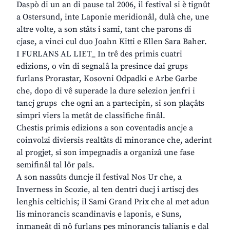
Daspò di un an di pause tal 2006, il festival si è tignût
a Ostersund, inte Laponie meridionâl, dulà che, une
altre volte, a son stâts i sami, tant che parons di
cjase, a vinci cul duo Joahn Kitti e Ellen Sara Baher.
I FURLANS AL LIET_ In trê des primis cuatri
edizions, o vin di segnalâ la presince dai grups
furlans Prorastar, Kosovni Odpadki e Arbe Garbe
che, dopo di vê superade la dure selezion jenfri i
tancj grups che ogni an a partecipin, si son plaçâts
simpri viers la metât de classifiche finâl.
Chestis primis edizions a son coventadis ancje a
coinvolzi diviersis realtâts di minorance che, aderint
al progjet, si son impegnadis a organizâ une fase
semifinâl tal lôr paîs.
A son nassûts duncje il festival Nos Ur che, a
Inverness in Scozie, al ten dentri ducj i artiscj des
lenghis celtichis; il Sami Grand Prix che al met adun
lis minorancis scandinavis e laponis, e Suns,
inmaneât di nô furlans pes minorancis talianis e dal