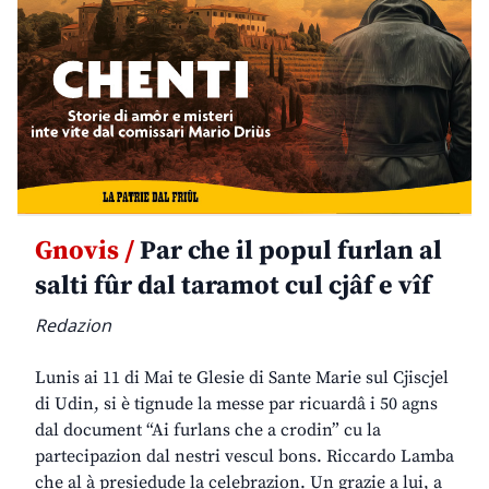
Gnovis /
Par che il popul furlan al
salti fûr dal taramot cul cjâf e vîf
Redazion
Lunis ai 11 di Mai te Glesie di Sante Marie sul Cjiscjel
di Udin, si è tignude la messe par ricuardâ i 50 agns
dal document “Ai furlans che a crodin” cu la
partecipazion dal nestri vescul bons. Riccardo Lamba
che al à presiedude la celebrazion. Un grazie a lui, a