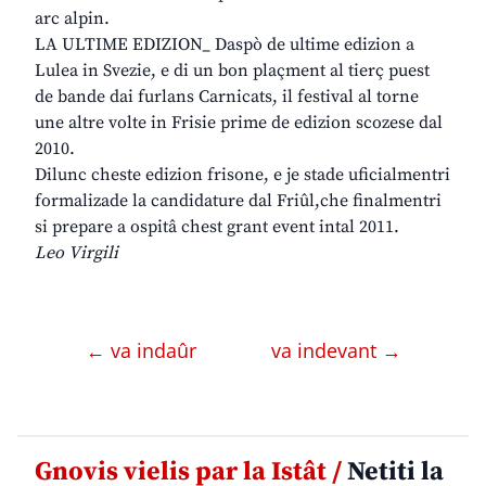
arc alpin.
LA ULTIME EDIZION_ Daspò de ultime edizion a
Lulea in Svezie, e di un bon plaçment al tierç puest
de bande dai furlans Carnicats, il festival al torne
une altre volte in Frisie prime de edizion scozese dal
2010.
Dilunc cheste edizion frisone, e je stade uficialmentri
formalizade la candidature dal Friûl,che finalmentri
si prepare a ospitâ chest grant event intal 2011.
Leo Virgili
← va indaûr
va indevant →
Gnovis vielis par la Istât /
Netiti la