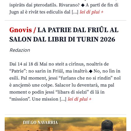
ispirâts dai pterodatils. Rivarano? ◆ A partî de fin di
Jugn al è rivât tes ediculis dal […]
lei di plui +
Gnovis /
LA PATRIE DAL FRIÛL AL
SALON DAL LIBRI DI TURIN 2026
Redazion
Dai 14 ai 18 di Mai no steit a cirînus, noaltris de
“Patrie”: no sarin in Friûl, ma inaltrò.◆ No, no lìn in
esili. Pal moment, jessi “furlans che no si rindin” nol
è ancjemò une colpe. Salacor lu deventarà, ma pal
moment o podin jessi “libars di sielzi” di lâ in
“mission”. Une mission […]
lei di plui +