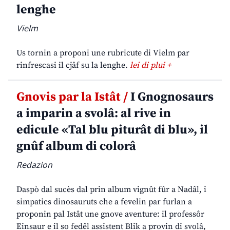
lenghe
Vielm
Us tornin a proponi une rubricute di Vielm par
rinfrescasi il cjâf su la lenghe.
lei di plui +
Gnovis par la Istât /
I Gnognosaurs
a imparin a svolâ: al rive in
edicule «Tal blu piturât di blu», il
gnûf album di colorâ
Redazion
Daspò dal sucès dal prin album vignût fûr a Nadâl, i
simpatics dinosauruts che a fevelin par furlan a
proponin pal Istât une gnove aventure: il professôr
Einsaur e il so fedêl assistent Blik a provin di svolâ,