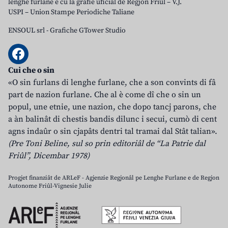
lenghe furlane e cu la grafie uficiâl de Regjon Friûl – V.J.
USPI – Union Stampe Periodiche Taliane
ENSOUL srl
-
Grafiche GTower Studio
Cui che o sin
«O sin furlans di lenghe furlane, che a son convints di fâ
part de nazion furlane. Che al è come dî che o sin un
popul, une etnie, une nazion, che dopo tancj parons, che
a àn balinât di chestis bandis dilunc i secui, cumò di cent
agns indaûr o sin cjapâts dentri tal tramai dal Stât talian».
(Pre Toni Beline, sul so prin editoriâl de “La Patrie dal
Friûl”, Dicembar 1978)
Progjet finanziât de ARLeF - Agjenzie Regjonâl pe Lenghe Furlane e de Regjon
Autonome Friûl-Vignesie Julie