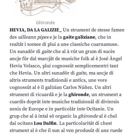
Ghironde
HEVIA, DA LA GALIZIE_
Un strument de stesse famee
des
uilleann pipes
e je la
gaite galiziane
, che in
realtât i somee di plui a une classiche cuarnamuse.
Un sunadôr di
gaite
che al à vût un grum di sucès
ancje fûr dal marcjât de musiche folk al è José Ángel
Hevia Velasco, plui cognossût semplicementri tant
che Hevia. Un altri sunadôr di
gaite
, ma ancje di
altris struments tradizionâi e antîcs, une vore
cognossût al è il galizian Carlos Núñez. Un altri
strument di ricuardâ e je la
ghironde
, un strument a
cuardis doprât inte musiche tradizionâl di diviersis
zonis de Europe e in particolâr inte Ocitanie. Un
grup che al à intal sô organic la
ghironde
al è chel
dai ocitans
Lou Dalfin
. La particolaritât di chest
strument al è che il sun al ven produsût di une ruede