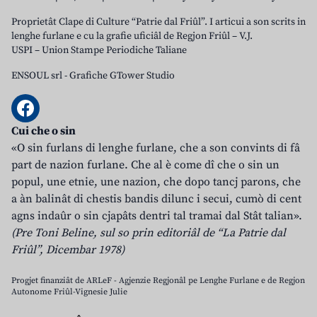
Proprietât Clape di Culture “Patrie dal Friûl”. I articui a son scrits in
lenghe furlane e cu la grafie uficiâl de Regjon Friûl – V.J.
USPI – Union Stampe Periodiche Taliane
ENSOUL srl
-
Grafiche GTower Studio
Cui che o sin
«O sin furlans di lenghe furlane, che a son convints di fâ
part de nazion furlane. Che al è come dî che o sin un
popul, une etnie, une nazion, che dopo tancj parons, che
a àn balinât di chestis bandis dilunc i secui, cumò di cent
agns indaûr o sin cjapâts dentri tal tramai dal Stât talian».
(Pre Toni Beline, sul so prin editoriâl de “La Patrie dal
Friûl”, Dicembar 1978)
Progjet finanziât de ARLeF - Agjenzie Regjonâl pe Lenghe Furlane e de Regjon
Autonome Friûl-Vignesie Julie