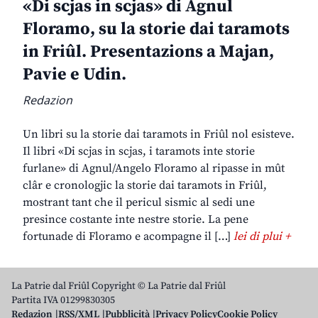
«Di scjas in scjas» di Agnul
Floramo, su la storie dai taramots
in Friûl. Presentazions a Majan,
Pavie e Udin.
Redazion
Un libri su la storie dai taramots in Friûl nol esisteve.
Il libri «Di scjas in scjas, i taramots inte storie
furlane» di Agnul/Angelo Floramo al ripasse in mût
clâr e cronologjic la storie dai taramots in Friûl,
mostrant tant che il pericul sismic al sedi une
presince costante inte nestre storie. La pene
fortunade di Floramo e acompagne il […]
lei di plui +
La Patrie dal Friûl Copyright © La Patrie dal Friûl
Partita IVA 01299830305
Redazion
RSS/XML
Pubblicità
Privacy Policy
Cookie Policy