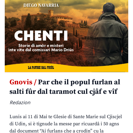
Gnovis /
Par che il popul furlan al
salti fûr dal taramot cul cjâf e vîf
Redazion
Lunis ai 11 di Mai te Glesie di Sante Marie sul Cjiscjel
di Udin, si è tignude la messe par ricuardâ i 50 agns
dal document “Ai furlans che a crodin” cu la