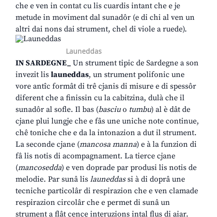
che e ven in contat cu lis cuardis intant che e je
metude in moviment dal sunadôr (e di chi al ven un
altri dai nons dai strument, chel di viole a ruede).
Launeddas
IN SARDEGNE_
Un strument tipic de Sardegne a son
invezit lis
launeddas
, un strument polifonic une
vore antîc formât di trê cjanis di misure e di spessôr
diferent che a finissin cu la cabitzina, dulà che il
sunadôr al sofle. Il bas (
basciu
o
tumbu
) al è dât de
cjane plui lungje che e fâs une uniche note continue,
chê toniche che e da la intonazion a dut il strument.
La seconde cjane (
mancosa manna
) e à la funzion di
fâ lis notis di acompagnament. La tierce cjane
(
mancosedda
) e ven doprade par produsi lis notis de
melodie. Par sunâ lis
launeddas
si à di doprâ une
tecniche particolâr di respirazion che e ven clamade
respirazion circolâr che e permet di sunâ un
strument a flât cence interuzions intal flus di aiar.