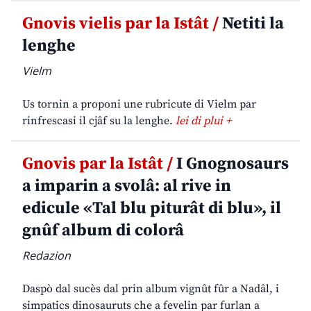
Gnovis vielis par la Istât /
Netiti la
lenghe
Vielm
Us tornin a proponi une rubricute di Vielm par
rinfrescasi il cjâf su la lenghe.
lei di plui +
Gnovis par la Istât /
I Gnognosaurs
a imparin a svolâ: al rive in
edicule «Tal blu piturât di blu», il
gnûf album di colorâ
Redazion
Daspò dal sucès dal prin album vignût fûr a Nadâl, i
simpatics dinosauruts che a fevelin par furlan a