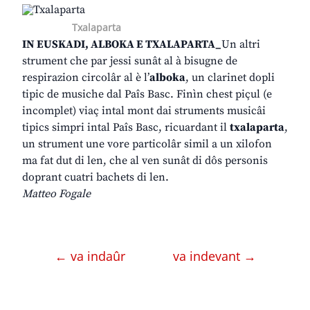
Txalaparta
IN EUSKADI, ALBOKA E TXALAPARTA_
Un altri
strument che par jessi sunât al à bisugne de
respirazion circolâr al è l’
alboka
, un clarinet dopli
tipic de musiche dal Paîs Basc. Finìn chest piçul (e
incomplet) viaç intal mont dai struments musicâi
tipics simpri intal Paîs Basc, ricuardant il
txalaparta
,
un strument une vore particolâr simil a un xilofon
ma fat dut di len, che al ven sunât di dôs personis
doprant cuatri bachets di len.
Matteo Fogale
← va indaûr
va indevant →