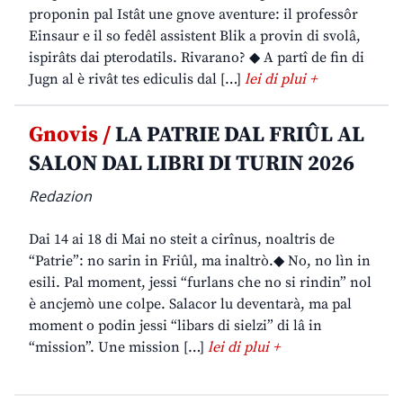
proponin pal Istât une gnove aventure: il professôr
Einsaur e il so fedêl assistent Blik a provin di svolâ,
ispirâts dai pterodatils. Rivarano? ◆ A partî de fin di
Jugn al è rivât tes ediculis dal […]
lei di plui +
Gnovis /
LA PATRIE DAL FRIÛL AL
SALON DAL LIBRI DI TURIN 2026
Redazion
Dai 14 ai 18 di Mai no steit a cirînus, noaltris de
“Patrie”: no sarin in Friûl, ma inaltrò.◆ No, no lìn in
esili. Pal moment, jessi “furlans che no si rindin” nol
è ancjemò une colpe. Salacor lu deventarà, ma pal
moment o podin jessi “libars di sielzi” di lâ in
“mission”. Une mission […]
lei di plui +