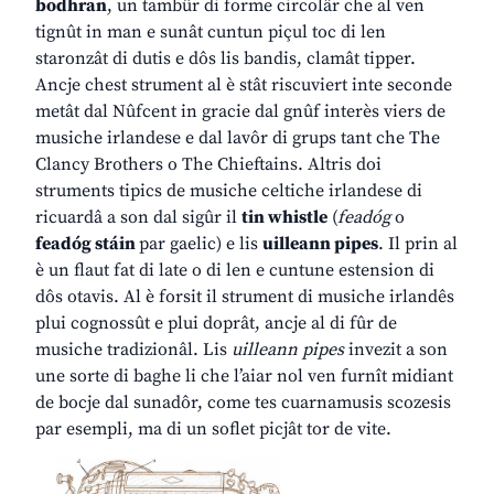
bodhran
, un tambûr di forme circolâr che al ven
tignût in man e sunât cuntun piçul toc di len
staronzât di dutis e dôs lis bandis, clamât tipper.
Ancje chest strument al è stât riscuviert inte seconde
metât dal Nûfcent in gracie dal gnûf interès viers de
musiche irlandese e dal lavôr di grups tant che The
Clancy Brothers o The Chieftains. Altris doi
struments tipics de musiche celtiche irlandese di
ricuardâ a son dal sigûr il
tin whistle
(
feadóg
o
feadóg stáin
par gaelic) e lis
uilleann pipes
. Il prin al
è un flaut fat di late o di len e cuntune estension di
dôs otavis. Al è forsit il strument di musiche irlandês
plui cognossût e plui doprât, ancje al di fûr de
musiche tradizionâl. Lis
uilleann pipes
invezit a son
une sorte di baghe li che l’aiar nol ven furnît midiant
de bocje dal sunadôr, come tes cuarnamusis scozesis
par esempli, ma di un soflet picjât tor de vite.