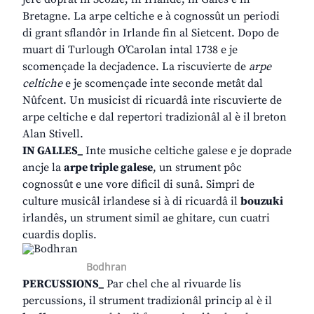
Bretagne. La arpe celtiche e à cognossût un periodi
di grant sflandôr in Irlande fin al Sietcent. Dopo de
muart di Turlough O’Carolan intal 1738 e je
scomençade la decjadence. La riscuvierte de
arpe
celtiche
e je scomençade inte seconde metât dal
Nûfcent. Un musicist di ricuardâ inte riscuvierte de
arpe celtiche e dal repertori tradizionâl al è il breton
Alan Stivell.
IN GALLES_
Inte musiche celtiche galese e je doprade
ancje la
arpe triple galese
, un strument pôc
cognossût e une vore dificil di sunâ. Simpri de
culture musicâl irlandese si à di ricuardâ il
bouzuki
irlandês, un strument simil ae ghitare, cun cuatri
cuardis doplis.
Bodhran
PERCUSSIONS_
Par chel che al rivuarde lis
percussions, il strument tradizionâl princip al è il