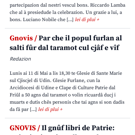
partecipazion dal nestri vescul bons. Riccardo Lamba
che al à presiedude la celebrazion. Un grazie a lui, a
bons. Luciano Nobile che […]
lei di plui +
Gnovis /
Par che il popul furlan al
salti fûr dal taramot cul cjâf e vîf
Redazion
Lunis ai 11 di Mai a lis 18,30 te Glesie di Sante Marie
sul Cjiscjel di Udin. Glesie Furlane, cun la
Arcidiocesi di Udine e Clape di Culture Patrie dal
Friûl a 50 agns dal taramot o volìn ricuardâ ducj i
muarts e dutis chês personis che tai agns si son dadis
da fâ par […]
lei di plui +
GNOVIS /
Il gnûf libri de Patrie: