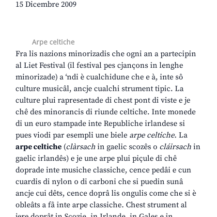
15 Dicembre 2009
Arpe celtiche
Fra lis nazions minorizadis che ogni an a partecipin
al Liet Festival (il festival pes cjançons in lenghe
minorizade) a ‘ndi è cualchidune che e à, inte sô
culture musicâl, ancje cualchi strument tipic. La
culture plui rapresentade di chest pont di viste e je
chê des minorancis di riunde celtiche. Inte monede
di un euro stampade inte Republiche irlandese si
pues viodi par esempli une biele
arpe celtiche
. La
arpe celtiche
(
clàrsach
in gaelic scozês o
cláirsach
in
gaelic irlandês) e je une arpe plui piçule di chê
doprade inte musiche classiche, cence pedâi e cun
cuardis di nylon o di carboni che si puedin sunâ
ancje cui dêts, cence doprâ lis ongulis come che si è
obleâts a fâ inte arpe classiche. Chest strument al
jere doprât in Scozie, in Irlande, in Gales e in