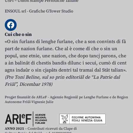
USPI – Union Stampe Periodiche Taliane
ENSOUL srl
-
Grafiche GTower Studio
Cui che o sin
«O sin furlans di lenghe furlane, che a son convints di fâ
part de nazion furlane. Che al è come dî che o sin un
popul, une etnie, une nazion, che dopo tancj parons, che
a àn balinât di chestis bandis dilunc i secui, cumò di cent
agns indaûr o sin cjapâts dentri tal tramai dal Stât talian».
(Pre Toni Beline, sul so prin editoriâl de “La Patrie dal
Friûl”, Dicembar 1978)
Progjet finanziât de ARLeF - Agjenzie Regjonâl pe Lenghe Furlane e de Regjon
Autonome Friûl-Vignesie Julie
ANNO 2025
– Contributi ricevuti da Clape di