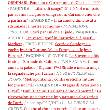
ORDENARI. Panciera e Correr, oms di Glesie dal ’400
/
PAGJINE 6
–
“Libars di scugnî lâ” 2.0 Nol è un paîs
par zovins
/
La gnove emigrazion. Cui sono chei che
a partissin?
/
PAGJINE 7 –
Il taramot cidin che al à
sdrumade la nestre economie
/
FONDAZIONE
FRIULI.
Un jutori par cui che al jude
/
PAGJINE 8
–
AUSTRIE.
Un vescul gnûf in Carinzie: al è Josef…
Marketz
/
FRIÛL EUROPE.
Scozie e Catalogne a
vuelin jessi in Europe. Ma la Europe vuelie jessi
Europe?
/
PAGJINE 9
–
SLOVENIE.
La Slovenie e fâs
fieste pe Zornade de Culture
/ PAN E SALAM.
Come
çus su la palade
/
Dignan: FVG Strade e metarà ancje
la segnaletiche par furlan
/
NO PAR FURLAN MA
BOGNS
.
“Metropolitània”, contis eretichis intune
lenghe normâl
/
PAGJINE 10
–
30 agns di Artesuono a
Cjavalì
/
Pauli Diacun: 1300 agns di no dismenteâ
/
La
rievocazion storiche: une impuartante valorizazion
de Patrie
/
< strong>PAGJINE 11
–
LA TIERE E LA
GREPIE.
Cui che al cjate un purcit al cjate un tesaur
/