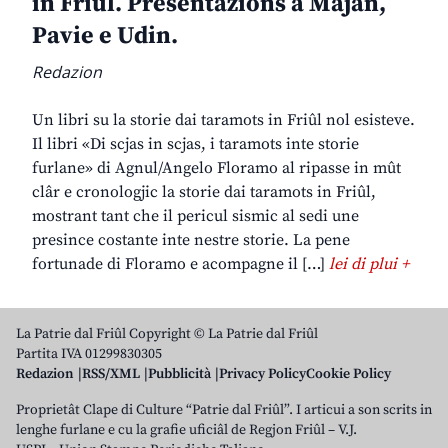
in Friûl. Presentazions a Majan,
Pavie e Udin.
Redazion
Un libri su la storie dai taramots in Friûl nol esisteve.
Il libri «Di scjas in scjas, i taramots inte storie
furlane» di Agnul/Angelo Floramo al ripasse in mût
clâr e cronologjic la storie dai taramots in Friûl,
mostrant tant che il pericul sismic al sedi une
presince costante inte nestre storie. La pene
fortunade di Floramo e acompagne il […]
lei di plui +
La Patrie dal Friûl Copyright © La Patrie dal Friûl
Partita IVA 01299830305
Redazion
RSS/XML
Pubblicità
Privacy Policy
Cookie Policy
Proprietât Clape di Culture “Patrie dal Friûl”. I articui a son scrits in
lenghe furlane e cu la grafie uficiâl de Regjon Friûl – V.J.