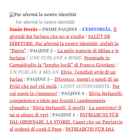
Par afermâ la nestre identitât
Zenâr-Fevrâr
–
PRIME PAGJINE
–
L’EDITORIÂL
.
Il
gjornâl dai furlans che no si rindin
/
SALÛT DE
DIRETORE. Par afermâ la nestre identitât, sielzêt la
“Patrie”
/
PAGJINE 2 –
La miôr tratorie di Milan e je
furlane
/
UNE FURLANE A ROME.
Premiade in
Campidoglio la “lenghe locâl” di Franco Giordani
/
UN FURLAN A MILAN.
Elvio, l’
english style
di un
furlan
/
PAGJINE 3 –
D’Aronco, mestri e spieli di un
Friûl che nol vûl molâ
/ L(I)NT AUTONOMISTE.
Par
cui sunie la cjampane?
/
PAGJINE 4
–
Silvia Stefanelli,
competence e ideis par frontâ i cambiaments
climatics
/
Silvia Stefanelli, il profîl
/
Lu savevistu? Il
tai si piture di vert
/
PAGJINE 5
–
PATRIARCJIS FÛR
DAL ORDENARI. LA STORIE. Cuant che un Patriarcje
al ordenà di copâ il Pape
/
PATRIARCJIS FÛR DAL