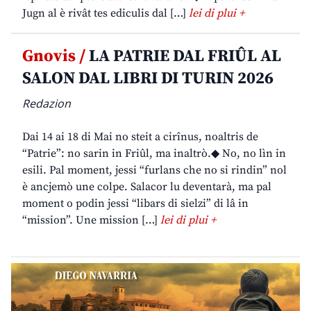
Jugn al è rivât tes ediculis dal […]
lei di plui +
Gnovis /
LA PATRIE DAL FRIÛL AL
SALON DAL LIBRI DI TURIN 2026
Redazion
Dai 14 ai 18 di Mai no steit a cirînus, noaltris de
“Patrie”: no sarin in Friûl, ma inaltrò.◆ No, no lìn in
esili. Pal moment, jessi “furlans che no si rindin” nol
è ancjemò une colpe. Salacor lu deventarà, ma pal
moment o podin jessi “libars di sielzi” di lâ in
“mission”. Une mission […]
lei di plui +