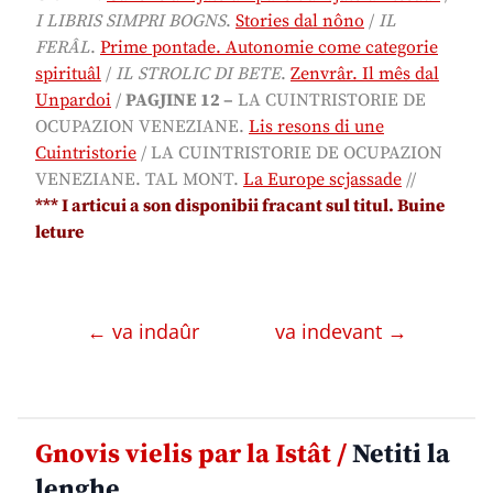
I LIBRIS SIMPRI BOGNS
.
Stories dal nôno
/
IL
FERÂL
.
Prime pontade. Autonomie come categorie
spirituâl
/
IL STROLIC DI BETE
.
Zenvrâr. Il mês dal
Unpardoi
/
PAGJINE 12 –
LA CUINTRISTORIE DE
OCUPAZION VENEZIANE
.
Lis resons di une
Cuintristorie
/
LA CUINTRISTORIE DE OCUPAZION
VENEZIANE
. TAL MONT.
La Europe scjassade
//
*** I articui a son disponibii fracant sul titul. Buine
leture
← va indaûr
va indevant →
Gnovis vielis par la Istât /
Netiti la
lenghe