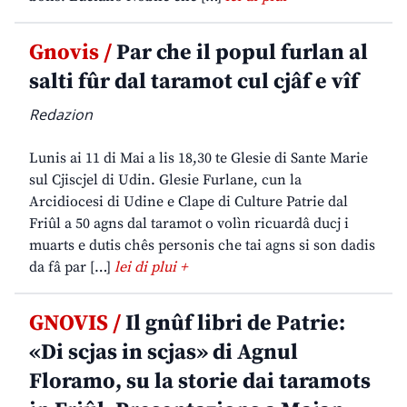
Gnovis /
Par che il popul furlan al
salti fûr dal taramot cul cjâf e vîf
Redazion
Lunis ai 11 di Mai a lis 18,30 te Glesie di Sante Marie
sul Cjiscjel di Udin. Glesie Furlane, cun la
Arcidiocesi di Udine e Clape di Culture Patrie dal
Friûl a 50 agns dal taramot o volìn ricuardâ ducj i
muarts e dutis chês personis che tai agns si son dadis
da fâ par […]
lei di plui +
GNOVIS /
Il gnûf libri de Patrie:
«Di scjas in scjas» di Agnul
Floramo, su la storie dai taramots