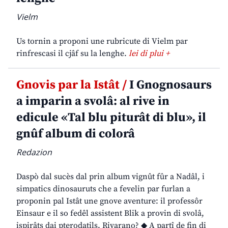
Vielm
Us tornin a proponi une rubricute di Vielm par
rinfrescasi il cjâf su la lenghe.
lei di plui +
Gnovis par la Istât /
I Gnognosaurs
a imparin a svolâ: al rive in
edicule «Tal blu piturât di blu», il
gnûf album di colorâ
Redazion
Daspò dal sucès dal prin album vignût fûr a Nadâl, i
simpatics dinosauruts che a fevelin par furlan a
proponin pal Istât une gnove aventure: il professôr
Einsaur e il so fedêl assistent Blik a provin di svolâ,
ispirâts dai pterodatils. Rivarano? ◆ A partî de fin di