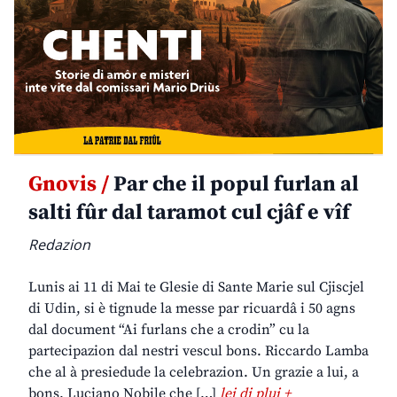
Gnovis /
Par che il popul furlan al
salti fûr dal taramot cul cjâf e vîf
Redazion
Lunis ai 11 di Mai te Glesie di Sante Marie sul Cjiscjel
di Udin, si è tignude la messe par ricuardâ i 50 agns
dal document “Ai furlans che a crodin” cu la
partecipazion dal nestri vescul bons. Riccardo Lamba
che al à presiedude la celebrazion. Un grazie a lui, a
bons. Luciano Nobile che […]
lei di plui +