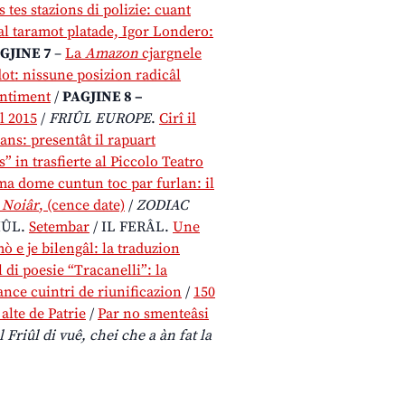
 tes stazions di polizie: cuant
al taramot platade, Igor Londero:
GJINE 7
–
La
Amazon
cjargnele
ot: nissune posizion radicâl
intiment
/
PAGJINE 8
–
al 2015
/
FRIÛL EUROPE
.
Cirî il
ans: presentât il rapuart
s” in trasfierte al Piccolo Teatro
ma dome cuntun toc par furlan: il
 Noiâr
, (cence date)
/
ZODIAC
IÛL.
Setembar
/ IL FERÂL.
Une
 e je bilengâl: la traduzion
 di poesie “Tracanelli”: la
ance cuintri de riunificazion
/
150
alte de Patrie
/
Par no smenteâsi
 Friûl di vuê, chei che a àn fat la