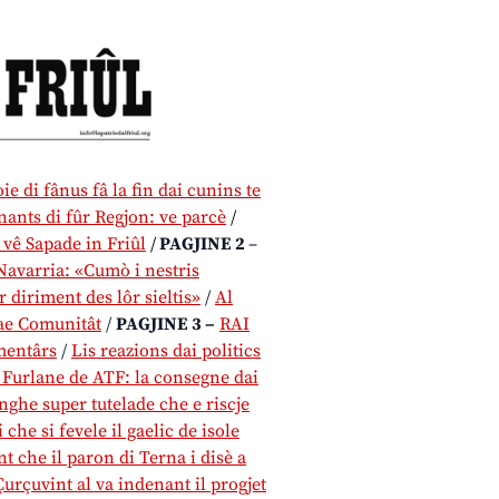
ie di fânus fâ la fin dai cunins te
gnants di fûr Regjon: ve parcè
/
 vê Sapade in Friûl
/
PAGJINE 2
–
Navarria: «Cumò i nestris
r diriment des lôr sieltis»
/
Al
s ae Comunitât
/
PAGJINE 3 –
RAI
amentârs
/
Lis reazions dai politics
 Furlane de ATF: la consegne dai
enghe super tutelade che e riscje
i che si fevele il gaelic de isole
t che il paron di Terna i disè a
Çurçuvint al va indenant il progjet