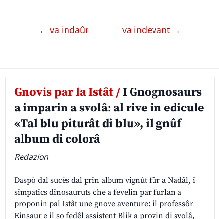
← va indaûr
va indevant →
Gnovis par la Istât /
I Gnognosaurs
a imparin a svolâ: al rive in edicule
«Tal blu piturât di blu», il gnûf
album di colorâ
Redazion
Daspò dal sucès dal prin album vignût fûr a Nadâl, i
simpatics dinosauruts che a fevelin par furlan a
proponin pal Istât une gnove aventure: il professôr
Einsaur e il so fedêl assistent Blik a provin di svolâ,