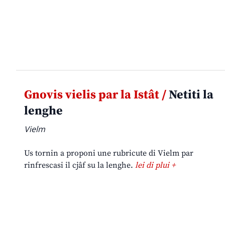
Gnovis vielis par la Istât /
Netiti la
lenghe
Vielm
Us tornin a proponi une rubricute di Vielm par
rinfrescasi il cjâf su la lenghe.
lei di plui +