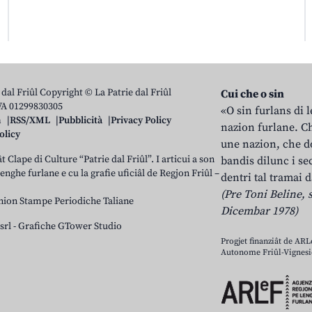
 dal Friûl Copyright © La Patrie dal Friûl
Cui che o sin
IVA 01299830305
«O sin furlans di 
n
RSS/XML
Pubblicità
Privacy Policy
nazion furlane. Ch
olicy
une nazion, che do
t Clape di Culture “Patrie dal Friûl”. I articui a son
bandis dilunc i se
 lenghe furlane e cu la grafie uficiâl de Regjon Friûl –
dentri tal tramai d
(Pre Toni Beline, s
nion Stampe Periodiche Taliane
Dicembar 1978)
srl
-
Grafiche GTower Studio
Progjet finanziât de AR
Autonome Friûl-Vignesie