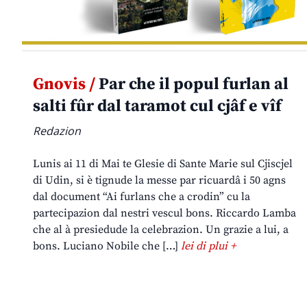
Gnovis /
Par che il popul furlan al
salti fûr dal taramot cul cjâf e vîf
Redazion
Lunis ai 11 di Mai te Glesie di Sante Marie sul Cjiscjel
di Udin, si è tignude la messe par ricuardâ i 50 agns
dal document “Ai furlans che a crodin” cu la
partecipazion dal nestri vescul bons. Riccardo Lamba
che al à presiedude la celebrazion. Un grazie a lui, a
bons. Luciano Nobile che […]
lei di plui +