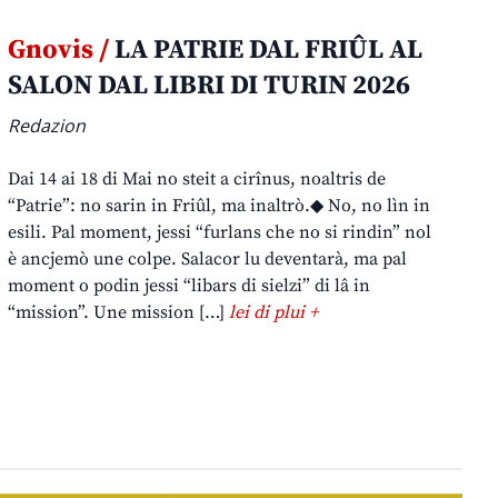
Gnovis /
LA PATRIE DAL FRIÛL AL
SALON DAL LIBRI DI TURIN 2026
Redazion
Dai 14 ai 18 di Mai no steit a cirînus, noaltris de
“Patrie”: no sarin in Friûl, ma inaltrò.◆ No, no lìn in
esili. Pal moment, jessi “furlans che no si rindin” nol
è ancjemò une colpe. Salacor lu deventarà, ma pal
moment o podin jessi “libars di sielzi” di lâ in
“mission”. Une mission […]
lei di plui +