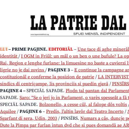
LUI
– PRIME PAGJINE.
EDITORIÂL
–
Une tace di aghe minerâl 
identitât
/
I OGM in Friûl: un mâl o un ben o une bufule? La op
Rai, Regjon e lenghe furlane: la limuesine no baste a cuvierzi l
ligrie no je dai zovins
/
PAGJINE 3
–
E continue la campagne an
costituzionâl e conferme la posizion de patrie
/
LA INTERVISTE
sindics di centriçampe, lis provinciis si puedin gjavâ
/
PINSÎRS.
PAGJINE 4 –
SPECIÂL SAPADE.
Plodn tal pantan dal Parlament
SAPADE.
Saro: “Se o jeri jo in Parlament, o varès spesseât a fâ
SPECIÂL SAPADE.
Bolzonello, a cesse cûl, al falope dôs voltis
Aquilee
/
PAGJINE 6
–
Predis, l’ultin lavôr dal Teatro Incerto
/
Sgarfant di sera, Udin, 2003
/ PINSÎRS.
Numars a câs, duncje p
Dute la Pimpa par furlan intun dvd che si pues domandâ ae A