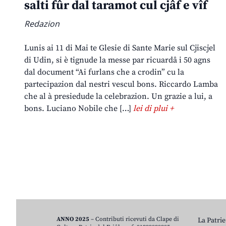
salti fûr dal taramot cul cjâf e vîf
Redazion
Lunis ai 11 di Mai te Glesie di Sante Marie sul Cjiscjel
di Udin, si è tignude la messe par ricuardâ i 50 agns
dal document “Ai furlans che a crodin” cu la
partecipazion dal nestri vescul bons. Riccardo Lamba
che al à presiedude la celebrazion. Un grazie a lui, a
bons. Luciano Nobile che […]
lei di plui +
ANNO 2025
– Contributi ricevuti da Clape di
La Patrie