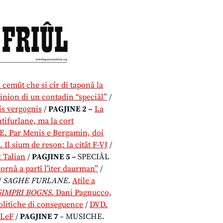
cemût che si cîr di taponâ la
inion di un contadin “speciâl”
/
is vergognis
/
PAGJINE 2 –
La
tifurlane, ma la cort
. Par Menis e Bergamin, doi
 Il sium de reson: la citât F-VJ
/
 Talian
/
PAGJINE 5 –
SPECIÂL
 tornâ a partî l’iter daurman”
/
/
SAGHE FURLANE.
Atile a
SIMPRI BOGNS.
Dani Pagnucco,
olitiche di conseguence
/
DVD.
RLeF
/
PAGJINE 7
– MUSICHE.