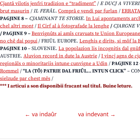
Cjantâ vilotis jenfri tradizion e “tradiment”
/
E DUCJ A VIVER
brut masurin
/
IL FERÂL.
Comprâ e vendi par furlan
/
ERRATA
PAGJINE 8 –
CJAMINANT TE STORIE.
In Lui apontaments arc
chel altri mont
/
Il Cirf al à fotografade la lenghe
/
CJARGNE V
/ PAGJINE 9 –
Benvignûts ai amîs cravuats te Union Europeane
no chê dai popui
/ FRIÛL EUROPE.
Lenghis e dirits, si môf la
PAGJINE 10
– SLOVENIE.
La popolazion lis incognitis dal gnû
AUSTRIE.
Aluvion record in dute la Austrie
/
I vincj agns de c
regionâls o minoritariis intune cunvigne a Udin
/
PAGJINE 12 
Rommel
/
“LA (TÔ) PATRIE DAL FRIÛL… INTUN CLICK”
– CO
sielzude par chest mês
/
*** I articui a son disponibii fracant sul titul. Buine leture.
← va indaûr
va indevant →