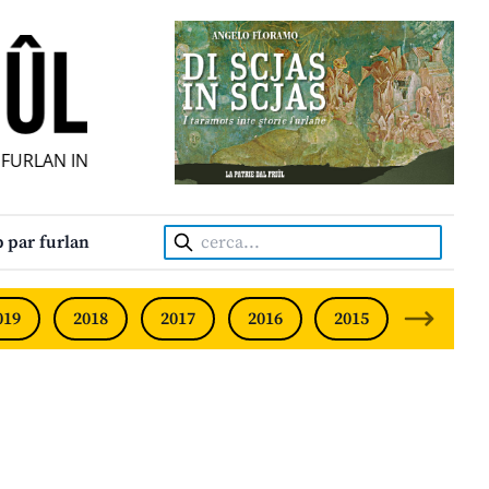
URLAN INDIPENDENT • INDEPENDENT FRIULIAN MONTHLY • 
Cerca:
 par furlan
019
2018
2017
2016
2015
2014