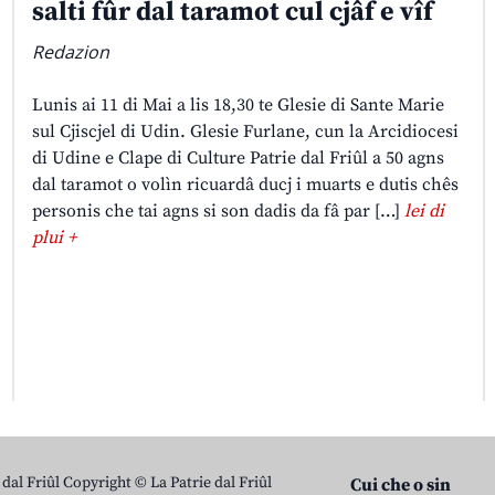
salti fûr dal taramot cul cjâf e vîf
Redazion
Lunis ai 11 di Mai a lis 18,30 te Glesie di Sante Marie
sul Cjiscjel di Udin. Glesie Furlane, cun la Arcidiocesi
di Udine e Clape di Culture Patrie dal Friûl a 50 agns
dal taramot o volìn ricuardâ ducj i muarts e dutis chês
personis che tai agns si son dadis da fâ par […]
lei di
plui +
 dal Friûl Copyright © La Patrie dal Friûl
Cui che o sin