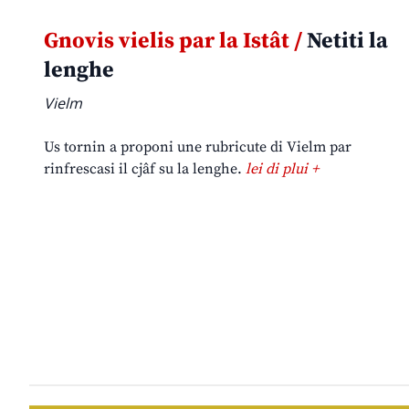
Gnovis vielis par la Istât /
Netiti la
lenghe
Vielm
Us tornin a proponi une rubricute di Vielm par
rinfrescasi il cjâf su la lenghe.
lei di plui +