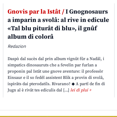
Gnovis par la Istât /
I Gnognosaurs
a imparin a svolâ: al rive in edicule
«Tal blu piturât di blu», il gnûf
album di colorâ
Redazion
Daspò dal sucès dal prin album vignût fûr a Nadâl, i
simpatics dinosauruts che a fevelin par furlan a
proponin pal Istât une gnove aventure: il professôr
Einsaur e il so fedêl assistent Blik a provin di svolâ,
ispirâts dai pterodatils. Rivarano? ◆ A partî de fin di
Jugn al è rivât tes ediculis dal […]
lei di plui +