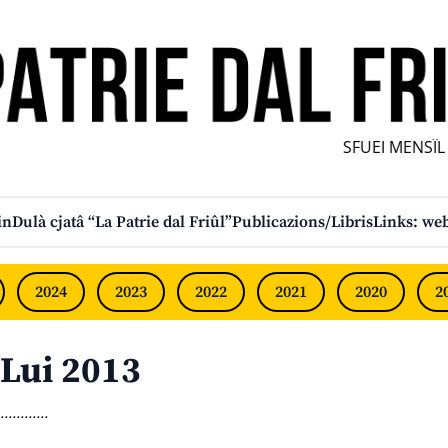
SFUEI MENSÎL F
in
Dulà cjatâ “La Patrie dal Friûl”
Publicazions/Libris
Links: web
2024
2023
2022
2021
2020
2
Lui 2013
............