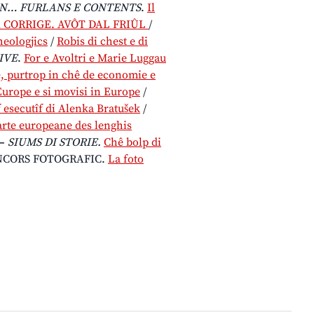
IN… FURLANS E CONTENTS
.
Il
 CORRIGE. AVÔT DAL FRIÛL
/
heologjics
/
Robis di chest e di
IVE
.
For e Avoltri e Marie Luggau
, purtrop in chê de economie e
 Europe e si movisi in Europe
/
f esecutîf di Alenka Bratušek
/
jarte europeane des lenghis
–
SIUMS DI STORIE.
Chê bolp di
NCORS FOTOGRAFIC.
La foto