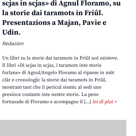
scjas in scjas» di Agnul Floramo, su
la storie dai taramots in Friûl.
Presentazions a Majan, Pavie e
Udin.
Redazion
Un libri su la storie dai taramots in Friûl nol esisteve.
Il libri «Di scjas in scjas, i taramots inte storie
furlane» di Agnul/Angelo Floramo al ripasse in mût
clâr e cronologjic la storie dai taramots in Friûl,
mostrant tant che il pericul sismic al sedi une
presince costante inte nestre storie. La pene
fortunade di Floramo e acompagne il […]
lei di plui +