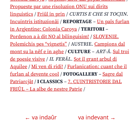
Propueste par une risoluzion ONU sui dirits
linguistics
/
Friûl in prin
/
CURTIS E CHE SI TOCJIN
.
Incuintris istituzionâi
/
REPORTAGE
–
Un paîs furlan
in Argjentine: Colonia Caroya
/
TERITORI
–
Pordenon a à dit NO al bilinguisim!
/
SLOVENIE.
Polemichis pes “vignetis”
/ AUSTRIE.
Campions dal
mont su la nêf e in aghe
/
CULTURE
–
ART-Â
.
Sul troi
de poesie visive
/
IL FERÂL.
Sot il grant arbul di
Aquilee
/
Mi ven di ridi!
/
Furlanication: cuant che il
furlan al devente cool
/
FOTOGALLERY
–
Sagre dal
Patriarcjât
/
I CLASSICS
–
7. CUINTRISTORIE DAL
FRIÛL – La albe de nestre Patrie
/
← va indaûr
va indevant →