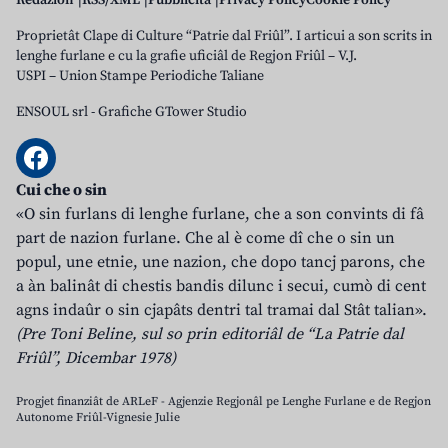
Redazion
RSS/XML
Pubblicità
Privacy Policy
Cookie Policy
Proprietât Clape di Culture “Patrie dal Friûl”. I articui a son scrits in
lenghe furlane e cu la grafie uficiâl de Regjon Friûl – V.J.
USPI – Union Stampe Periodiche Taliane
ENSOUL srl
-
Grafiche GTower Studio
Cui che o sin
«O sin furlans di lenghe furlane, che a son convints di fâ
part de nazion furlane. Che al è come dî che o sin un
popul, une etnie, une nazion, che dopo tancj parons, che
a àn balinât di chestis bandis dilunc i secui, cumò di cent
agns indaûr o sin cjapâts dentri tal tramai dal Stât talian».
(Pre Toni Beline, sul so prin editoriâl de “La Patrie dal
Friûl”, Dicembar 1978)
Progjet finanziât de ARLeF - Agjenzie Regjonâl pe Lenghe Furlane e de Regjon
Autonome Friûl-Vignesie Julie