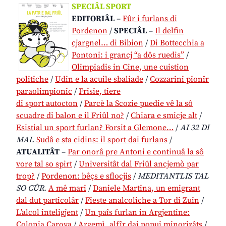
SPECIÂL SPORT
EDITORIÂL
–
Fûr i furlans di
Pordenon
/
SPECIÂL
–
Il delfin
cjargnel… di Bibion
/
Di Bottecchia a
Pontoni: i grancj “a dôs ruedis”
/
Olimpiadis in Cine, une cuistion
politiche
/
Udin e la acuile sbaliade
/
Cozzarini pionîr
paraolimpionic
/
Frisie, tiere
di sport autocton
/
Parcè la Scozie puedie vê la sô
scuadre di balon e il Friûl no?
/
Chiara e smicje alt
/
Esistial un sport furlan? Forsit a Glemone…
/
AI 32 DI
MAI.
Sudâ e sta cidins: il sport dai furlans
/
ATUALITÂT
–
Par onorâ pre Antoni e continuâ la sô
vore tal so spirt
/
Universitât dal Friûl ancjemò par
trop?
/
Pordenon: bêçs e sflocjis
/
MEDITANTLIS TAL
SO CÛR.
A mê mari
/
Daniele Martina, un emigrant
dal dut particolâr
/
Fieste analcoliche a Tor di Zuin
/
L’alcol inteligjent
/
Un paîs furlan in Argjentine:
Colonia Caroya
/
Argemì, alfîr dai popui minorizâts
/