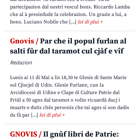
partecipazion dal nestri vescul bons. Riccardo Lamba
che al à presiedude la celebrazion. Un grazie a lui, a
bons. Luciano Nobile che […]
lei di plui +
Gnovis /
Par che il popul furlan al
salti fûr dal taramot cul cjâf e vîf
Redazion
Lunis ai 11 di Mai a lis 18,30 te Glesie di Sante Marie
sul Cjiscjel di Udin. Glesie Furlane, cun la
Arcidiocesi di Udine e Clape di Culture Patrie dal
Friûl a 50 agns dal taramot o volìn ricuardâ ducj i
muarts e dutis chês personis che tai agns si son dadis
da fâ par […]
lei di plui +
GNOVIS /
Il gnûf libri de Patrie: