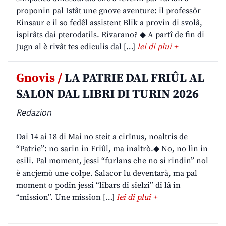
proponin pal Istât une gnove aventure: il professôr
Einsaur e il so fedêl assistent Blik a provin di svolâ,
ispirâts dai pterodatils. Rivarano? ◆ A partî de fin di
Jugn al è rivât tes ediculis dal […]
lei di plui +
Gnovis /
LA PATRIE DAL FRIÛL AL
SALON DAL LIBRI DI TURIN 2026
Redazion
Dai 14 ai 18 di Mai no steit a cirînus, noaltris de
“Patrie”: no sarin in Friûl, ma inaltrò.◆ No, no lìn in
esili. Pal moment, jessi “furlans che no si rindin” nol
è ancjemò une colpe. Salacor lu deventarà, ma pal
moment o podin jessi “libars di sielzi” di lâ in
“mission”. Une mission […]
lei di plui +