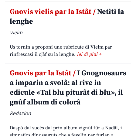
Gnovis vielis par la Istât /
Netiti la
lenghe
Vielm
Us tornin a proponi une rubricute di Vielm par
rinfrescasi il cjâf su la lenghe.
lei di plui +
Gnovis par la Istât /
I Gnognosaurs
a imparin a svolâ: al rive in
edicule «Tal blu piturât di blu», il
gnûf album di colorâ
Redazion
Daspò dal sucès dal prin album vignût fûr a Nadâl, i
simpatics dinosauruts che a fevelin par furlan a