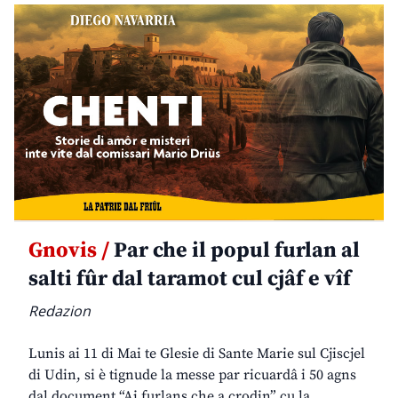
Gnovis /
Par che il popul furlan al
salti fûr dal taramot cul cjâf e vîf
Redazion
Lunis ai 11 di Mai te Glesie di Sante Marie sul Cjiscjel
di Udin, si è tignude la messe par ricuardâ i 50 agns
dal document “Ai furlans che a crodin” cu la