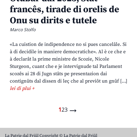
francês, tirade di orelis de
Onu su dirits e tutele
Marco Stolfo
«La cuistion de indipendence no si pues cancelâle. Si
à di decidile in maniere democratiche». Al è ce che e
à declarât la prime ministre de Scozie, Nicole
Sturgeon, cuant che e je intervignude tal Parlament
scozês ai 28 di Jugn stâts pe presentazion dai
contignûts dal dissen di leç che al previôt un gnûf […]
lei di plui +
→
1
2
3
La Patrie dal Friûl Copyright © La Patrie dal Friûl