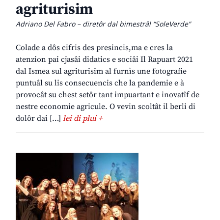
agriturisim
Adriano Del Fabro – diretôr dal bimestrâl “SoleVerde”
Colade a dôs cifris des presincis,ma e cres la
atenzion pai cjasâi didatics e sociâi Il Rapuart 2021
dal Ismea sul agriturisim al furnìs une fotografie
puntuâl su lis consecuencis che la pandemie e à
provocât su chest setôr tant impuartant e inovatîf de
nestre economie agricule. O vevin scoltât il berli di
dolôr dai […]
lei di plui +