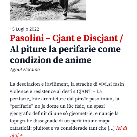
15 Luglio 2022
Pasolini – Cjant e Discjant /
Al piture la perifarie come
condizion de anime
Agnul Floramo
La desolazion e l’aviliment, la strache di vivi,si fasin
violence e resistence al destìn CJANT – La
perifarie_Inte architeture dal pinsîr pasolinian, la
“perifarie” no je dome un lûc fisic, un spazi
gjeografic definît di une sô gjeometrie, e nancje la
topografie dissegnade di un perît intune mape
catasticâl: pluitost e va considerade tant che […]
lei di
plui +