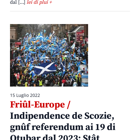
dal […]
lei di plui +
15 Luglio 2022
Friûl-Europe /
Indipendence de Scozie,
gnûf referendum ai 19 di
Otubar dal 2023; Stât