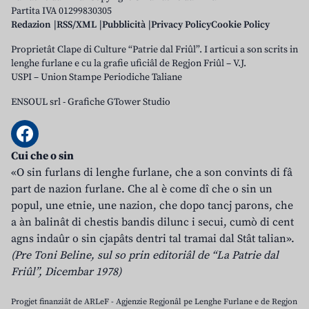
Partita IVA 01299830305
Redazion
RSS/XML
Pubblicità
Privacy Policy
Cookie Policy
Proprietât Clape di Culture “Patrie dal Friûl”. I articui a son scrits in
lenghe furlane e cu la grafie uficiâl de Regjon Friûl – V.J.
USPI – Union Stampe Periodiche Taliane
ENSOUL srl
-
Grafiche GTower Studio
Cui che o sin
«O sin furlans di lenghe furlane, che a son convints di fâ
part de nazion furlane. Che al è come dî che o sin un
popul, une etnie, une nazion, che dopo tancj parons, che
a àn balinât di chestis bandis dilunc i secui, cumò di cent
agns indaûr o sin cjapâts dentri tal tramai dal Stât talian».
(Pre Toni Beline, sul so prin editoriâl de “La Patrie dal
Friûl”, Dicembar 1978)
Progjet finanziât de ARLeF - Agjenzie Regjonâl pe Lenghe Furlane e de Regjon