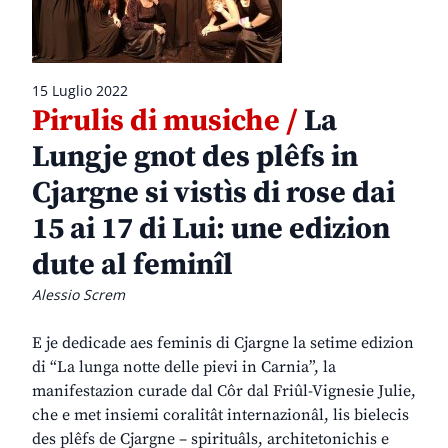
15 Luglio 2022
Pirulis di musiche /
La
Lungje gnot des plêfs in
Cjargne si vistìs di rose dai
15 ai 17 di Lui: une edizion
dute al feminîl
Alessio Screm
E je dedicade aes feminis di Cjargne la setime edizion
di “La lunga notte delle pievi in Carnia”, la
manifestazion curade dal Côr dal Friûl-Vignesie Julie,
che e met insiemi coralitât internazionâl, lis bielecis
des plêfs de Cjargne – spirituâls, architetonichis e