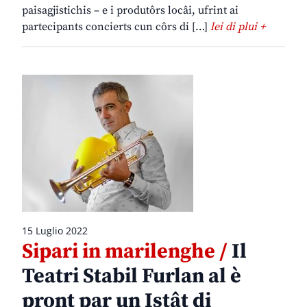
paisagjistichis – e i produtôrs locâi, ufrint ai
partecipants concierts cun côrs di […]
lei di plui +
15 Luglio 2022
Sipari in marilenghe /
Il
Teatri Stabil Furlan al è
pront par un Istât di