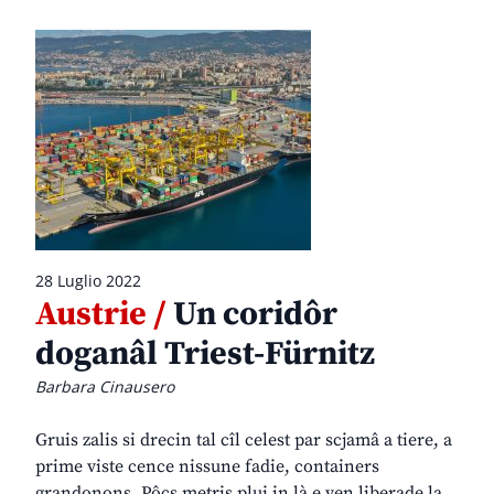
28 Luglio 2022
Austrie /
Un coridôr
doganâl Triest-Fürnitz
Barbara Cinausero
Gruis zalis si drecin tal cîl celest par scjamâ a tiere, a
prime viste cence nissune fadie, containers
grandonons. Pôcs metris plui in là e ven liberade la