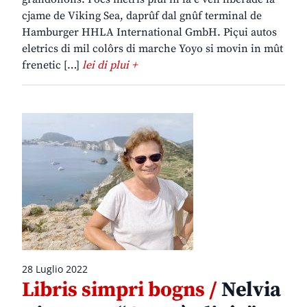
cjame de Viking Sea, daprûf dal gnûf terminal de
Hamburger HHLA International GmbH. Piçui autos
eletrics di mil colôrs di marche Yoyo si movin in mût
frenetic […]
lei di plui +
28 Luglio 2022
Libris simpri bogns /
Nelvia