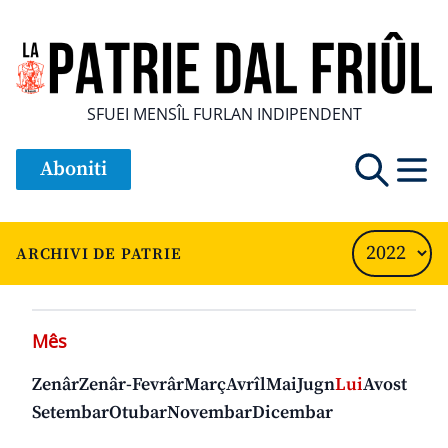
SFUEI MENSÎL FURLAN INDIPENDENT
Aboniti
ARCHIVI DE PATRIE
Mês
Zenâr
Zenâr-Fevrâr
Març
Avrîl
Mai
Jugn
Lui
Avost
Setembar
Otubar
Novembar
Dicembar