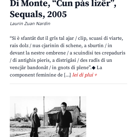
Di Monte, “Cun pàs lizêr”,
Sequals, 2005
Laurin Zuan Nardin
“Si è sfantât dut il grîs tal ajar / clip, scuasi di viarte,
rais dolz / nus cjarinin di schene, a sburtin / in
devant la nestre ombrene / a scuindisi tes crepaduris
/ di antighis pieris, a distrigâsi / des radîs di un
vencjâr bandonât / in gnots di plene”.◆ La
component feminine de […]
lei di plui +