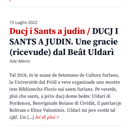
15 Luglio 2022
Ducj i Sants a judin /
DUCJ I
SANTS A JUDIN. Une gracie
(ricevude) dal Beât Uldarì
Ilde Menis
Tal 2018, in te suaze de Setemane de Culture furlane,
la Universitât dal Friûl e veve organizade une mostre
inte Biblioteche Florio sui sants furlans. Pe veretât,
plui che sants, a jerin ducj dome beâts: Uldarì di
Pordenon, Benvignude Boiane di Cividât, il patriarcje
Beltram e Eline Valentinis. Uldarì mi jere restât tal
cjâf. Un […]
lei di plui +