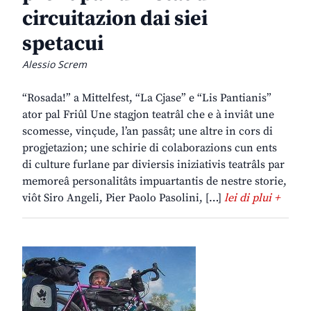
circuitazion dai siei
spetacui
Alessio Screm
“Rosada!” a Mittelfest, “La Cjase” e “Lis Pantianis”
ator pal Friûl Une stagjon teatrâl che e à inviât une
scomesse, vinçude, l’an passât; une altre in cors di
progjetazion; une schirie di colaborazions cun ents
di culture furlane par diviersis iniziativis teatrâls par
memoreâ personalitâts impuartantis de nestre storie,
viôt Siro Angeli, Pier Paolo Pasolini, […]
lei di plui +