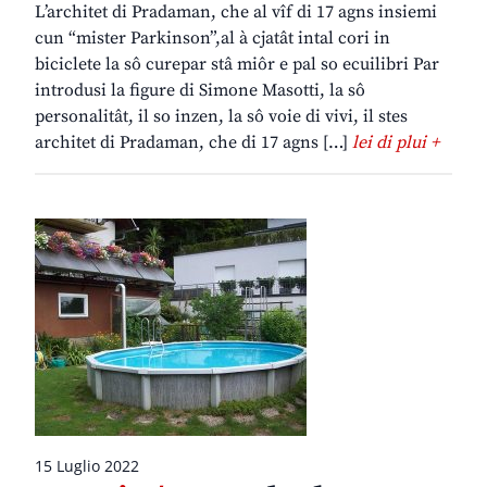
L’architet di Pradaman, che al vîf di 17 agns insiemi
cun “mister Parkinson”,al à cjatât intal cori in
biciclete la sô curepar stâ miôr e pal so ecuilibri Par
introdusi la figure di Simone Masotti, la sô
personalitât, il so inzen, la sô voie di vivi, il stes
architet di Pradaman, che di 17 agns […]
lei di plui +
15 Luglio 2022