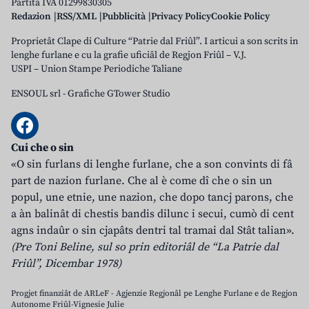
Partita IVA 01299830305
Redazion
RSS/XML
Pubblicità
Privacy Policy
Cookie Policy
Proprietât Clape di Culture “Patrie dal Friûl”. I articui a son scrits in
lenghe furlane e cu la grafie uficiâl de Regjon Friûl – V.J.
USPI – Union Stampe Periodiche Taliane
ENSOUL srl
-
Grafiche GTower Studio
Cui che o sin
«O sin furlans di lenghe furlane, che a son convints di fâ
part de nazion furlane. Che al è come dî che o sin un
popul, une etnie, une nazion, che dopo tancj parons, che
a àn balinât di chestis bandis dilunc i secui, cumò di cent
agns indaûr o sin cjapâts dentri tal tramai dal Stât talian».
(Pre Toni Beline, sul so prin editoriâl de “La Patrie dal
Friûl”, Dicembar 1978)
Progjet finanziât de ARLeF - Agjenzie Regjonâl pe Lenghe Furlane e de Regjon
Autonome Friûl-Vignesie Julie