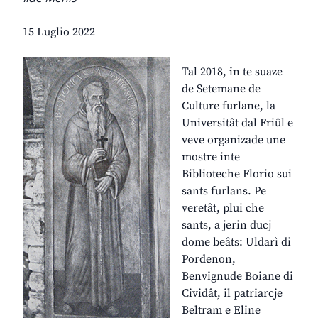
15 Luglio 2022
Tal 2018, in te suaze
de Setemane de
Culture furlane, la
Universitât dal Friûl e
veve organizade une
mostre inte
Biblioteche Florio sui
sants furlans. Pe
veretât, plui che
sants, a jerin ducj
dome beâts: Uldarì di
Pordenon,
Benvignude Boiane di
Cividât, il patriarcje
Beltram e Eline