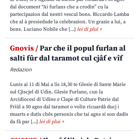
dal document “Ai furlans che a crodin” cu la
partecipazion dal nestri vescul bons. Riccardo Lamba
che al à presiedude la celebrazion. Un grazie a lui, a
bons. Luciano Nobile che […]
lei di plui +
Gnovis /
Par che il popul furlan al
salti fûr dal taramot cul cjâf e vîf
Redazion
Lunis ai 11 di Mai a lis 18,30 te Glesie di Sante Marie
sul Cjiscjel di Udin. Glesie Furlane, cun la
Arcidiocesi di Udine e Clape di Culture Patrie dal
Friûl a 50 agns dal taramot o volìn ricuardâ ducj i
muarts e dutis chês personis che tai agns si son dadis
da fâ par […]
lei di plui +