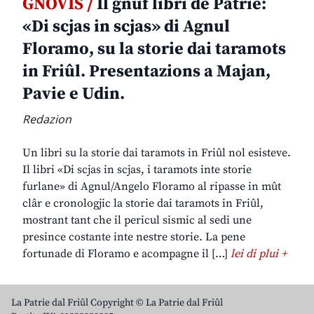
GNOVIS /
Il gnûf libri de Patrie:
«Di scjas in scjas» di Agnul
Floramo, su la storie dai taramots
in Friûl. Presentazions a Majan,
Pavie e Udin.
Redazion
Un libri su la storie dai taramots in Friûl nol esisteve.
Il libri «Di scjas in scjas, i taramots inte storie
furlane» di Agnul/Angelo Floramo al ripasse in mût
clâr e cronologjic la storie dai taramots in Friûl,
mostrant tant che il pericul sismic al sedi une
presince costante inte nestre storie. La pene
fortunade di Floramo e acompagne il […]
lei di plui +
La Patrie dal Friûl Copyright © La Patrie dal Friûl