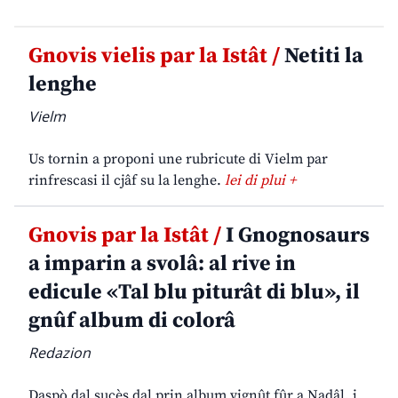
Gnovis vielis par la Istât /
Netiti la
lenghe
Vielm
Us tornin a proponi une rubricute di Vielm par
rinfrescasi il cjâf su la lenghe.
lei di plui +
Gnovis par la Istât /
I Gnognosaurs
a imparin a svolâ: al rive in
edicule «Tal blu piturât di blu», il
gnûf album di colorâ
Redazion
Daspò dal sucès dal prin album vignût fûr a Nadâl, i