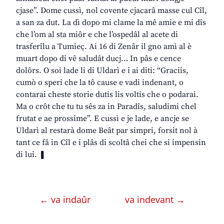
cjase”. Dome cussì, nol covente cjacarâ masse cul Cîl,
a san za dut. La dì dopo mi clame la mê amie e mi dîs
che l’om al sta miôr e che l’ospedâl al acete di
trasferîlu a Tumieç. Ai 16 di Zenâr il gno amì al è
muart dopo di vê saludât ducj… In pâs e cence
dolôrs. O soi lade li di Uldarì e i ai diti: “Graciis,
cumò o speri che la tô cause e vadi indenant, o
contarai cheste storie dutis lis voltis che o podarai.
Ma o crôt che tu tu sês za in Paradîs, saludimi chel
frutat e ae prossime”. E cussì e je lade, e ancje se
Uldarì al restarà dome Beât par simpri, forsit nol à
tant ce fâ in Cîl e i plâs di scoltâ chei che si impensin
di lui. ❚
← va indaûr
va indevant →