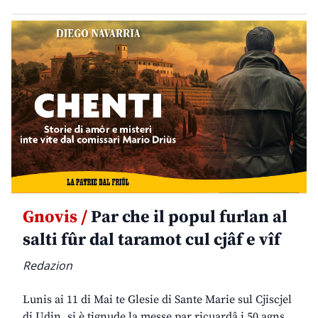
Gnovis /
Par che il popul furlan al
salti fûr dal taramot cul cjâf e vîf
Redazion
Lunis ai 11 di Mai te Glesie di Sante Marie sul Cjiscjel
di Udin, si è tignude la messe par ricuardâ i 50 agns