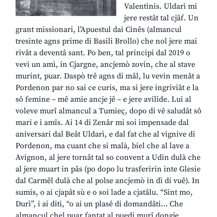
Valentinis. Uldarì mi
jere restât tal cjâf. Un
grant missionari, l’Apuestul dai Cinês (almancul
tresinte agns prime di Basili Brollo) che nol jere mai
rivât a deventâ sant. Po ben, tal principi dal 2019 o
vevi un amì, in Cjargne, ancjemò zovin, che al stave
murint, puar. Daspò trê agns di mâl, lu vevin menât a
Pordenon par no sai ce curis, ma si jere ingriviât e la
sô femine – mê amie ancje jê – e jere avilide. Lui al
voleve murî almancul a Tumieç, dopo di vê saludât sô
mari e i amîs. Ai 14 di Zenâr mi soi impensade dal
aniversari dal Beât Uldarì, e dal fat che al vignive di
Pordenon, ma cuant che si malà, biel che al lave a
Avignon, al jere tornât tal so convent a Udin dulà che
al jere muart in pâs (po dopo lu trasferirin inte Glesie
dal Carmêl dulà che al polse ancjemò in dì di vuê). In
sumis, o ai cjapât sù e o soi lade a cjatâlu. “Sint mo,
Durì”, i ai diti, “o ai un plasê di domandâti… Che
almancul chel puar fantat al puedi murî dongje