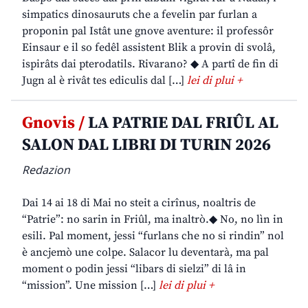
simpatics dinosauruts che a fevelin par furlan a
proponin pal Istât une gnove aventure: il professôr
Einsaur e il so fedêl assistent Blik a provin di svolâ,
ispirâts dai pterodatils. Rivarano? ◆ A partî de fin di
Jugn al è rivât tes ediculis dal […]
lei di plui +
Gnovis /
LA PATRIE DAL FRIÛL AL
SALON DAL LIBRI DI TURIN 2026
Redazion
Dai 14 ai 18 di Mai no steit a cirînus, noaltris de
“Patrie”: no sarin in Friûl, ma inaltrò.◆ No, no lìn in
esili. Pal moment, jessi “furlans che no si rindin” nol
è ancjemò une colpe. Salacor lu deventarà, ma pal
moment o podin jessi “libars di sielzi” di lâ in
“mission”. Une mission […]
lei di plui +