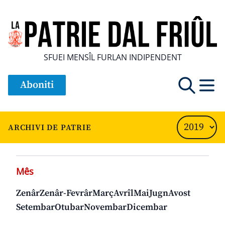
SFUEI MENSÎL FURLAN INDIPENDENT
Aboniti
ARCHIVI DE PATRIE
Mês
Zenâr
Zenâr-Fevrâr
Març
Avrîl
Mai
Jugn
Avost
Setembar
Otubar
Novembar
Dicembar