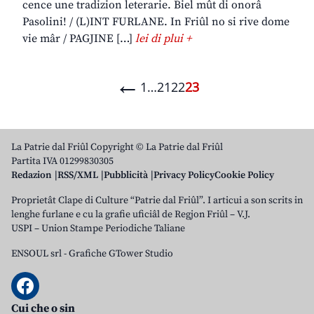
cence une tradizion leterarie. Biel mût di onorâ
Pasolini! / (L)INT FURLANE. In Friûl no si rive dome
vie mâr / PAGJINE […]
lei di plui +
←
1
…
21
22
23
La Patrie dal Friûl Copyright © La Patrie dal Friûl
Partita IVA 01299830305
Redazion
RSS/XML
Pubblicità
Privacy Policy
Cookie Policy
Proprietât Clape di Culture “Patrie dal Friûl”. I articui a son scrits in
lenghe furlane e cu la grafie uficiâl de Regjon Friûl – V.J.
USPI – Union Stampe Periodiche Taliane
ENSOUL srl
-
Grafiche GTower Studio
Cui che o sin