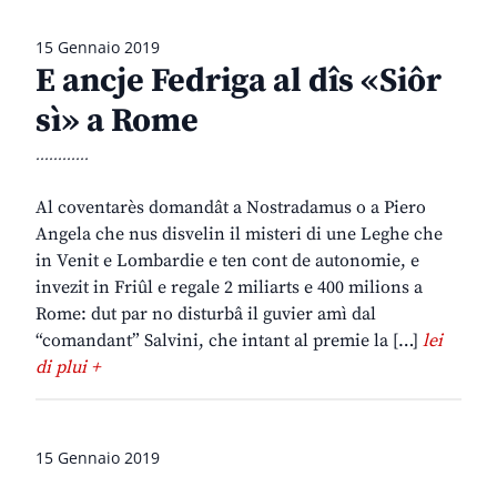
15 Gennaio 2019
E ancje Fedriga al dîs «Siôr
sì» a Rome
............
Al coventarès domandât a Nostradamus o a Piero
Angela che nus disvelin il misteri di une Leghe che
in Venit e Lombardie e ten cont de autonomie, e
invezit in Friûl e regale 2 miliarts e 400 milions a
Rome: dut par no disturbâ il guvier amì dal
“comandant” Salvini, che intant al premie la […]
lei
di plui +
15 Gennaio 2019
________________