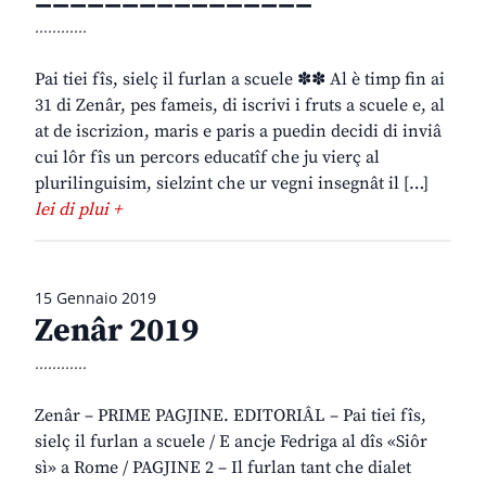
............
Pai tiei fîs, sielç il furlan a scuele ✽✽ Al è timp fin ai
31 di Zenâr, pes fameis, di iscrivi i fruts a scuele e, al
at de iscrizion, maris e paris a puedin decidi di inviâ
cui lôr fîs un percors educatîf che ju vierç al
plurilinguisim, sielzint che ur vegni insegnât il […]
lei di plui +
15 Gennaio 2019
Zenâr 2019
............
Zenâr – PRIME PAGJINE. EDITORIÂL – Pai tiei fîs,
sielç il furlan a scuele / E ancje Fedriga al dîs «Siôr
sì» a Rome / PAGJINE 2 – Il furlan tant che dialet