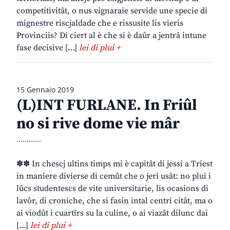
competitivitât, o nus vignaraie servide une specie di
mignestre riscjaldade che e rissusite lis vieris
Provinciis? Di ciert al è che si è daûr a jentrâ intune
fase decisive […]
lei di plui +
15 Gennaio 2019
(L)INT FURLANE. In Friûl
no si rive dome vie mâr
............
✽✽ In chescj ultins timps mi è capitât di jessi a Triest
in maniere divierse di cemût che o jeri usât: no plui i
lûcs studentescs de vite universitarie, lis ocasions di
lavôr, di croniche, che si fasin intal centri citât, ma o
ai viodût i cuartîrs su la culine, o ai viazât dilunc dai
[…]
lei di plui +