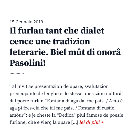
15 Gennaio 2019
Il furlan tant che dialet
cence une tradizion
leterarie. Biel mût di onorâ
Pasolini!
............
Tal invît ae presentazion de opare, svalutazion
preocupante de lenghe e de stesse operazion culturâl
dal poete furlan “Fontana di aga dal me paìs. / A no è
aga pì fres-cia che tal me paìs. / Fontana di rustic
amòur”: e je cheste la “Dedica” plui famose de poesie
furlane, che e vierç la opare […]
lei di plui +