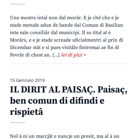
............
Une mostre intal non dal morâr. E je chê che e je
stade metude adun de bande dal Comun di Basilian
inte sale consiliâr dal municipi. Il so titul al è
Morârs, e e je stade screade uficialmentri al prin di
Dicembar stât e si pues visitâle fintremai ae fin di
Fevrâr di chest an. […]
lei di plui +
15 Gennaio 2019
IL DIRIT AL PAISAÇ. Paisaç,
ben comun di difindi e
rispietâ
............
Nol à ni un marcjât e nancje un presit, ma al à un