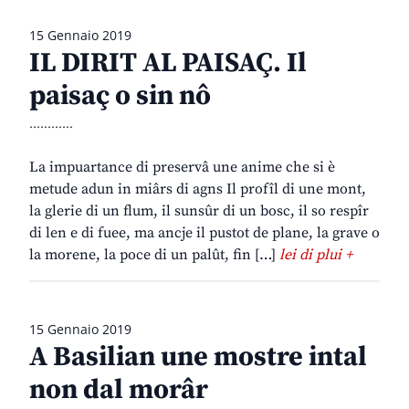
15 Gennaio 2019
IL DIRIT AL PAISAÇ. Il
paisaç o sin nô
............
La impuartance di preservâ une anime che si è
metude adun in miârs di agns Il profîl di une mont,
la glerie di un flum, il sunsûr di un bosc, il so respîr
di len e di fuee, ma ancje il pustot de plane, la grave o
la morene, la poce di un palût, fin […]
lei di plui +
15 Gennaio 2019
A Basilian une mostre intal
non dal morâr