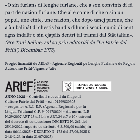
«O sin furlans di lenghe furlane, che a son convints di fâ
part de nazion furlane. Che al è come dî che o sin un
popul, une etnie, une nazion, che dopo tancj parons, che
a àn balinât di chestis bandis dilunc i secui, cumò di cent
agns indaûr o sin cjapâts dentri tal tramai dal Stât talian».
(Pre Toni Beline, sul so prin editoriâl de “La Patrie dal
Friûl”, Dicembar 1978)
Progjet finanziât de ARLeF - Agjenzie Regjonâl pe Lenghe Furlane e de Regjon
Autonome Friûl-Vignesie Julie
ANNO 2025
– Contributi ricevuti da Clape di
Culture Patrie dal Friûl – c.f. 01299830305
– erogante: A.R.L.E.F. (Agenzia Regionale per la
Lingua Friulana) C.F. 94094780304 • rif. norm. L.R.
N.29/2007 ART.23 c.2 bis e ART.24 c.7 e 10 • estremi
del decreto di concessione: DECRETO N. 261 del
25/10/2022 importo contributo € 3.500,00 (saldo) in
data 06/11/2025 • DECRETO N. 173 del 27/06/2025 €
34.842,23 in data 31/07/2025;