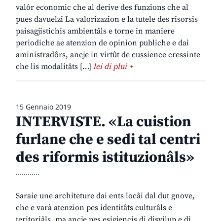
valôr economic che al derive des funzions che al
pues davuelzi La valorizazion e la tutele des risorsis
paisagjistichis ambientâls e torne in maniere
periodiche ae atenzion de opinion publiche e dai
aministradôrs, ancje in virtût de cussience cressinte
che lis modalitâts […]
lei di plui +
15 Gennaio 2019
INTERVISTE. «La cuistion
furlane che e sedi tal centri
des riformis istituzionâls»
............
Saraie une architeture dai ents locâi dal dut gnove,
che e varà atenzion pes identitâts culturâls e
teritoriâls, ma ancje pes esigjencis di disvilup e di