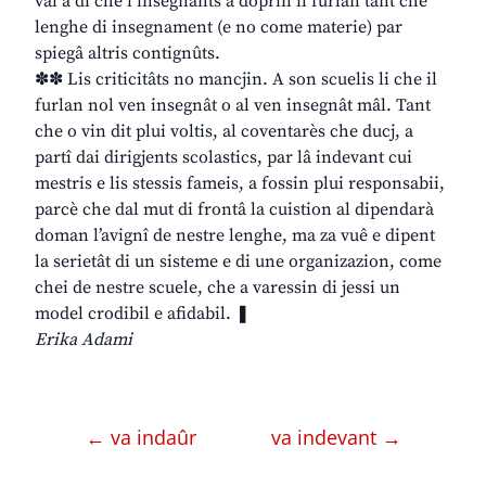
vâl a dî che i insegnants a doprin il furlan tant che
lenghe di insegnament (e no come materie) par
spiegâ altris contignûts.
✽✽ Lis criticitâts no mancjin. A son scuelis li che il
furlan nol ven insegnât o al ven insegnât mâl. Tant
che o vin dit plui voltis, al coventarès che ducj, a
partî dai dirigjents scolastics, par lâ indevant cui
mestris e lis stessis fameis, a fossin plui responsabii,
parcè che dal mut di frontâ la cuistion al dipendarà
doman l’avignî de nestre lenghe, ma za vuê e dipent
la serietât di un sisteme e di une organizazion, come
chei de nestre scuele, che a varessin di jessi un
model crodibil e afidabil. ❚
Erika Adami
← va indaûr
va indevant →