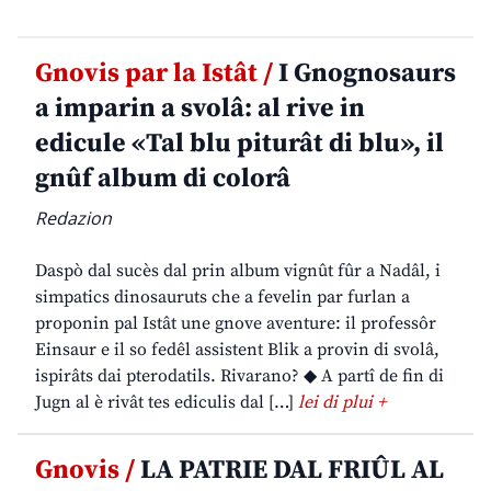
Gnovis par la Istât /
I Gnognosaurs
a imparin a svolâ: al rive in
edicule «Tal blu piturât di blu», il
gnûf album di colorâ
Redazion
Daspò dal sucès dal prin album vignût fûr a Nadâl, i
simpatics dinosauruts che a fevelin par furlan a
proponin pal Istât une gnove aventure: il professôr
Einsaur e il so fedêl assistent Blik a provin di svolâ,
ispirâts dai pterodatils. Rivarano? ◆ A partî de fin di
Jugn al è rivât tes ediculis dal […]
lei di plui +
Gnovis /
LA PATRIE DAL FRIÛL AL