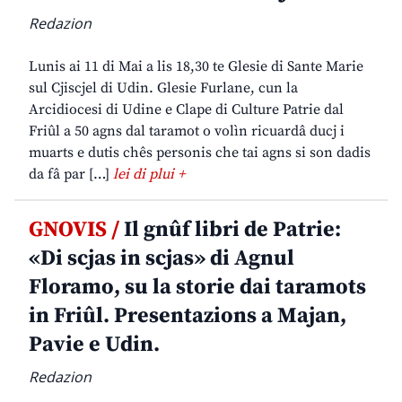
Redazion
Lunis ai 11 di Mai a lis 18,30 te Glesie di Sante Marie
sul Cjiscjel di Udin. Glesie Furlane, cun la
Arcidiocesi di Udine e Clape di Culture Patrie dal
Friûl a 50 agns dal taramot o volìn ricuardâ ducj i
muarts e dutis chês personis che tai agns si son dadis
da fâ par […]
lei di plui +
GNOVIS /
Il gnûf libri de Patrie:
«Di scjas in scjas» di Agnul
Floramo, su la storie dai taramots
in Friûl. Presentazions a Majan,
Pavie e Udin.
Redazion