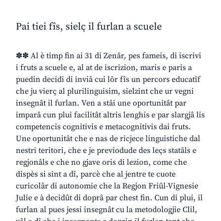
Pai tiei fîs, sielç il furlan a scuele
✽✽ Al è timp fin ai 31 di Zenâr, pes fameis, di iscrivi
i fruts a scuele e, al at de iscrizion, maris e paris a
puedin decidi di inviâ cui lôr fîs un percors educatîf
che ju vierç al plurilinguisim, sielzint che ur vegni
insegnât il furlan. Ven a stâi une oportunitât par
imparâ cun plui facilitât altris lenghis e par slargjâ lis
competencis cognitivis e metacognitivis dai fruts.
Une oportunitât che e nas de ricjece linguistiche dal
nestri teritori, che e je previodude des leçs statâls e
regjonâls e che no gjave oris di lezion, come che
dispès si sint a dî, parcè che al jentre te cuote
curicolâr di autonomie che la Regjon Friûl-Vignesie
Julie e à decidût di doprâ par chest fin. Cun di plui, il
furlan al pues jessi insegnât cu la metodologjie Clil,