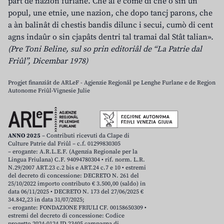
part de nazion furlane. Che al è come dî che o sin un
popul, une etnie, une nazion, che dopo tancj parons, che
a àn balinât di chestis bandis dilunc i secui, cumò di cent
agns indaûr o sin cjapâts dentri tal tramai dal Stât talian».
(Pre Toni Beline, sul so prin editoriâl de “La Patrie dal
Friûl”, Dicembar 1978)
Progjet finanziât de ARLeF - Agjenzie Regjonâl pe Lenghe Furlane e de Regjon
Autonome Friûl-Vignesie Julie
ANNO 2025
– Contributi ricevuti da Clape di
Culture Patrie dal Friûl – c.f. 01299830305
– erogante: A.R.L.E.F. (Agenzia Regionale per la
Lingua Friulana) C.F. 94094780304 • rif. norm. L.R.
N.29/2007 ART.23 c.2 bis e ART.24 c.7 e 10 • estremi
del decreto di concessione: DECRETO N. 261 del
25/10/2022 importo contributo € 3.500,00 (saldo) in
data 06/11/2025 • DECRETO N. 173 del 27/06/2025 €
34.842,23 in data 31/07/2025;
– erogante: FONDAZIONE FRIULI CF. 00158650309 •
estremi del decreto di concessione: Codice
progetto 2024-0124 ID 23405 campagna di