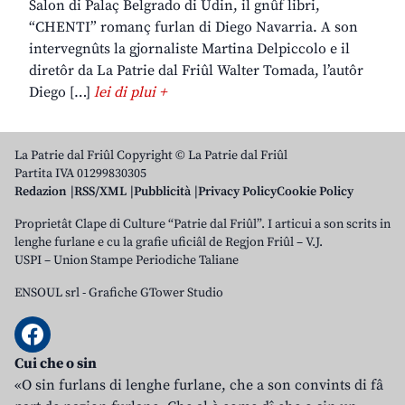
Salon di Palaç Belgrado di Udin, il gnûf libri,
“CHENTI” romanç furlan di Diego Navarria. A son
intervegnûts la gjornaliste Martina Delpiccolo e il
diretôr da La Patrie dal Friûl Walter Tomada, l’autôr
Diego […]
lei di plui +
La Patrie dal Friûl Copyright © La Patrie dal Friûl
Partita IVA 01299830305
Redazion
RSS/XML
Pubblicità
Privacy Policy
Cookie Policy
Proprietât Clape di Culture “Patrie dal Friûl”. I articui a son scrits in
lenghe furlane e cu la grafie uficiâl de Regjon Friûl – V.J.
USPI – Union Stampe Periodiche Taliane
ENSOUL srl
-
Grafiche GTower Studio
Cui che o sin
«O sin furlans di lenghe furlane, che a son convints di fâ