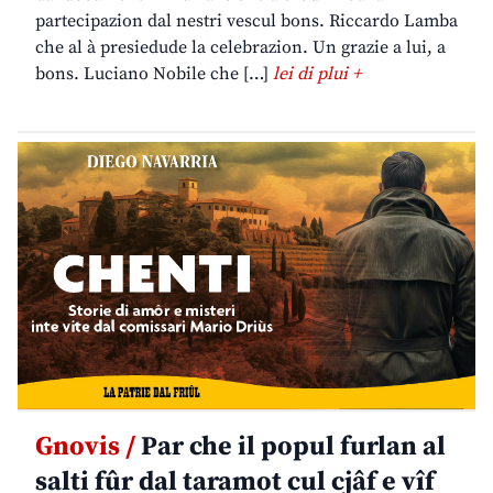
partecipazion dal nestri vescul bons. Riccardo Lamba
che al à presiedude la celebrazion. Un grazie a lui, a
bons. Luciano Nobile che […]
lei di plui +
Gnovis /
Par che il popul furlan al
salti fûr dal taramot cul cjâf e vîf