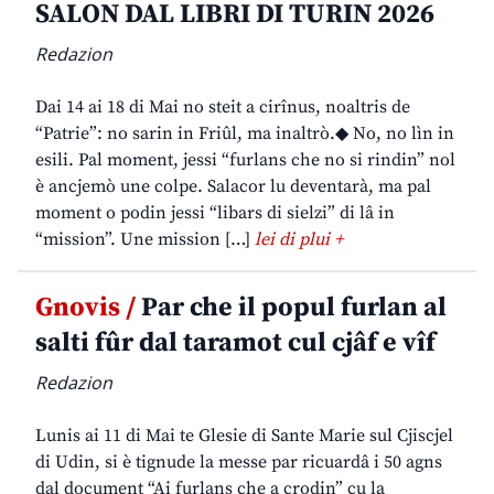
SALON DAL LIBRI DI TURIN 2026
Redazion
Dai 14 ai 18 di Mai no steit a cirînus, noaltris de
“Patrie”: no sarin in Friûl, ma inaltrò.◆ No, no lìn in
esili. Pal moment, jessi “furlans che no si rindin” nol
è ancjemò une colpe. Salacor lu deventarà, ma pal
moment o podin jessi “libars di sielzi” di lâ in
“mission”. Une mission […]
lei di plui +
Gnovis /
Par che il popul furlan al
salti fûr dal taramot cul cjâf e vîf
Redazion
Lunis ai 11 di Mai te Glesie di Sante Marie sul Cjiscjel
di Udin, si è tignude la messe par ricuardâ i 50 agns
dal document “Ai furlans che a crodin” cu la