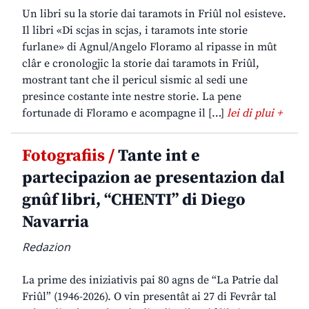
Un libri su la storie dai taramots in Friûl nol esisteve.
Il libri «Di scjas in scjas, i taramots inte storie
furlane» di Agnul/Angelo Floramo al ripasse in mût
clâr e cronologjic la storie dai taramots in Friûl,
mostrant tant che il pericul sismic al sedi une
presince costante inte nestre storie. La pene
fortunade di Floramo e acompagne il […]
lei di plui +
Fotografiis /
Tante int e
partecipazion ae presentazion dal
gnûf libri, “CHENTI” di Diego
Navarria
Redazion
La prime des iniziativis pai 80 agns de “La Patrie dal
Friûl” (1946-2026). O vin presentât ai 27 di Fevrâr tal