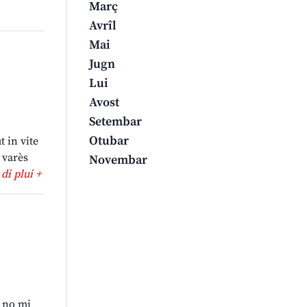
Març
Avrîl
Mai
Jugn
Lui
Avost
Setembar
Otubar
t in vite
 varès
Novembar
 di plui +
 no mi