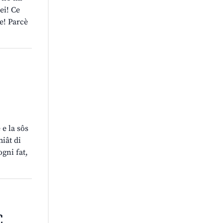
vei! Ce
e! Parcè
e la sôs
miât di
ogni fat,
Ç