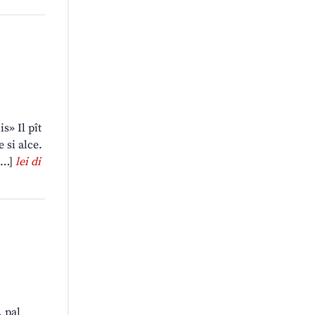
s» Il pît
 si alce.
 […]
lei di
, pal