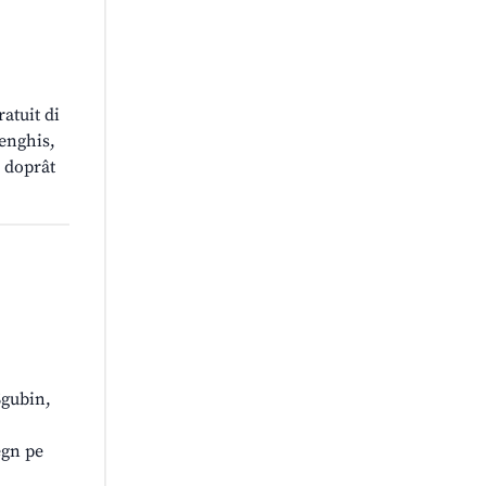
atuit di
lenghis,
i doprât
Sgubin,
egn pe