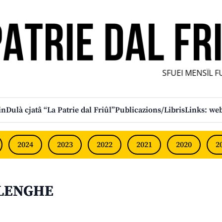
SFUEI MENSÎL FUR
in
Dulà cjatâ “La Patrie dal Friûl”
Publicazions/Libris
Links: web
2024
2023
2022
2021
2020
2
 LENGHE