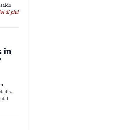
 saldo
lei di plui
 in
”
on
rdadis.
e dal