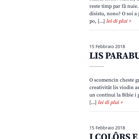
reste timp par fâ nuie. 
disistu, nono? O soi a
po, […]
lei di plui +
15 Febbraio 2018
LIS PARABU
............
O scomencìn cheste gno
creativitât lis viodìn 
un continui la Bibie i 
[…]
lei di plui +
15 Febbraio 2018
I COLÔRS E