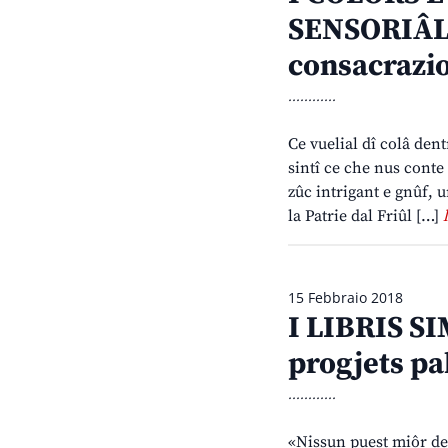
SENSORIÂL 
consacrazi
............
Ce vuelial dî colâ dent
sintî ce che nus conte
zûc intrigant e gnûf, u
la Patrie dal Friûl […]
15 Febbraio 2018
I LIBRIS SI
progjets pal
............
«Nissun puest miôr des 