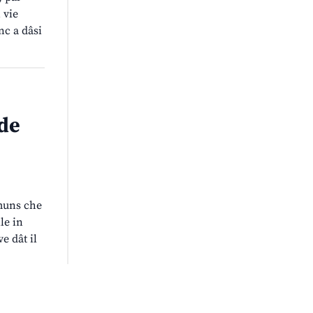
 vie
nc a dâsi
 de
omuns che
le in
e dât il