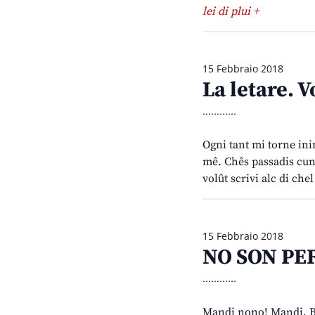
lei di plui +
15 Febbraio 2018
La letare. V
............
Ogni tant mi torne inime
mê. Chês passadis cun 
volût scrivi alc di ch
15 Febbraio 2018
NO SON PER
............
Mandi nono! Mandi, Be