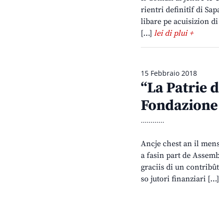
rientri definitîf di Sa
libare pe acuisizion di
[…]
lei di plui +
15 Febbraio 2018
“La Patrie d
Fondazione 
............
Ancje chest an il mens
a fasin part de Assemb
graciis di un contribût
so jutori finanziari […