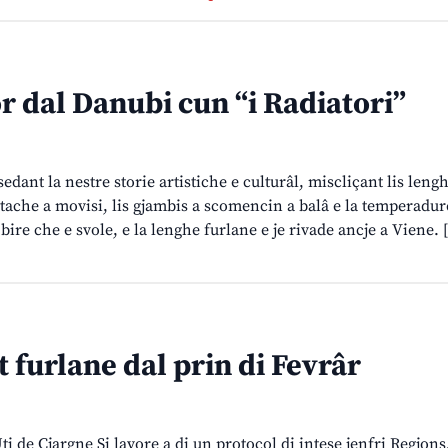
ôr dal Danubi cun “i Radiatori”
ant la nestre storie artistiche e culturâl, miscliçant lis lenghi
 al tache a movisi, lis gjambis a scomencin a balâ e la temperadure
bire che e svole, e la lenghe furlane e je rivade ancje a Viene.
t furlane dal prin di Fevrâr
ti de Cjargne Si lavore a di un protocol di intese jenfri Regjons