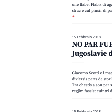
une flabe. Flabis di ag
strac e cul pinsîr di p
+
15 Febbraio 2018
NO PAR FUR
Jugoslavie 
............
Giacomo Scotti e i maç
diviersis parts de sto
Tra chestis a son par 
regjim fassist cuintri
15 Febbraio 2018