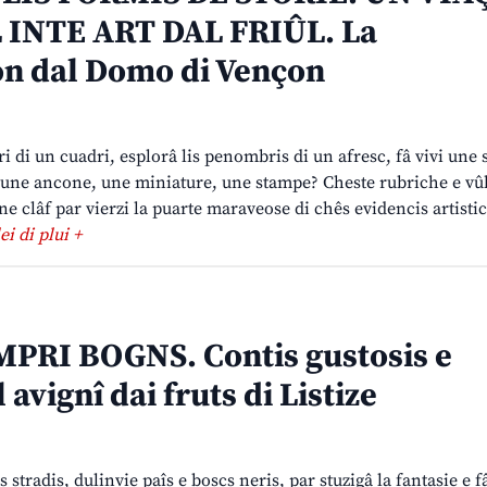
INTE ART DAL FRIÛL. La
on dal Domo di Vençon
ri di un cuadri, esplorâ lis penombris di un afresc, fâ vivi une 
 une ancone, une miniature, une stampe? Cheste rubriche e vûl
ne clâf par vierzi la puarte maraveose di chês evidencis artisti
lei di plui +
MPRI BOGNS. Contis gustosis e
 avignî dai fruts di Listize
stradis, dulinvie paîs e boscs neris, par stuzigâ la fantasie e f