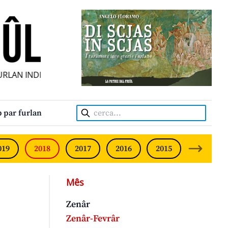
LAN INDIPENDENT • INDEPENDENT FRIULIAN MONTHLY • NE
Cerca:
 par furlan
019
2018
2017
2016
2015
2014
Mês
Zenâr
Zenâr-Fevrâr