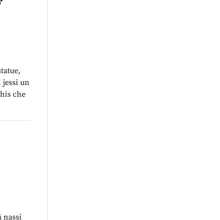
statue,
 jessi un
chis che
â nassi