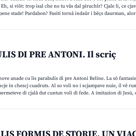
Eh, si viôt: trop isal che no tu vâs dal piruchîr? Cjale li, ce cja
 pene stade! Pardabon? Fasiti tornâ indaûr i bêçs daurman, alor
LIS DI PRE ANTONI. Il scriç
ve anade cu lis parabulis di pre Antoni Beline. La sô fantasie 
ancje in chescj cuadruts. Al so voli no i scjampave nuie, il vê ru
permeteve di cjalâ dut cuntun voli di fede. A imitazion di Jesù, 
 LIS FORMIS DE STORIE. UN VIA