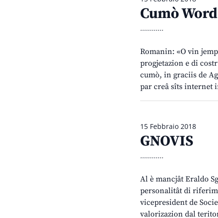
Cumò WordP
............
Romanin: «O vin jempla
progjetazion e di costr
cumò, in graciis de Ag
par creâ sîts internet
15 Febbraio 2018
GNOVIS
............
Al è mancjât Eraldo Sg
personalitât di riferi
vicepresident de Societ
valorizazion dal terit