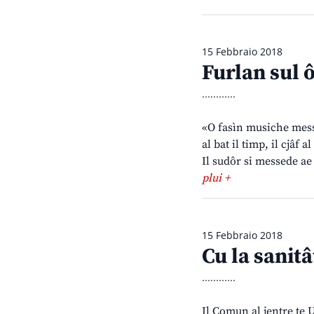
15 Febbraio 2018
Furlan sul 
............
«O fasìn musiche messed
al bat il timp, il cjâf
Il sudôr si messede ae 
plui +
15 Febbraio 2018
Cu la sanitâ
............
Il Comun al jentre te U