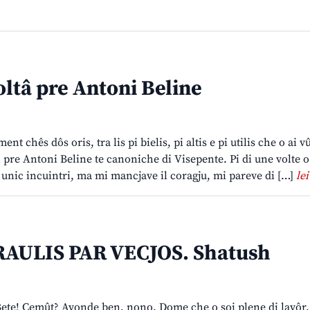
oltâ pre Antoni Beline
nt chês dôs oris, tra lis pi bielis, pi altis e pi utilis che o ai vû
pre Antoni Beline te canoniche di Visepente. Pi di une volte o
el unic incuintri, ma mi mancjave il coragju, mi pareve di […]
lei
AULIS PAR VECJOS. Shatush
te! Cemût? Avonde ben, nono. Dome che o soi plene di lavôr,