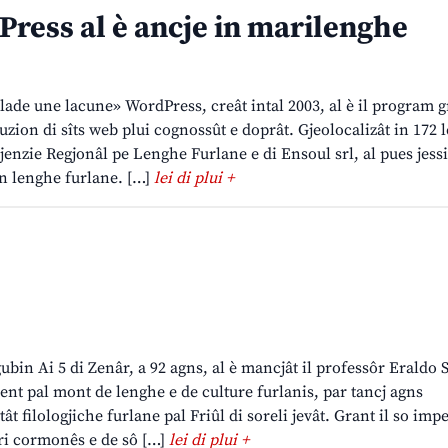
ress al è ancje in marilenghe
de une lacune» WordPress, creât intal 2003, al è il program gr
uzion di sîts web plui cognossût e doprât. Gjeolocalizât in 172 
jenzie Regjonâl pe Lenghe Furlane e di Ensoul srl, al pues jess
 in lenghe furlane. […]
lei di plui +
ubin Ai 5 di Zenâr, a 92 agns, al è mancjât il professôr Eraldo 
ment pal mont de lenghe e de culture furlanis, par tancj agns
ât filologjiche furlane pal Friûl di soreli jevât. Grant il so imp
ori cormonês e de sô […]
lei di plui +