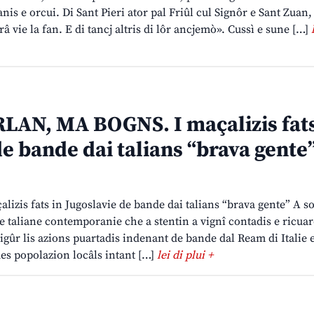
anis e orcui. Di Sant Pieri ator pal Friûl cul Signôr e Sant Zuan,
arâ vie la fan. E di tancj altris di lôr ancjemò». Cussì e sune […]
LAN, MA BOGNS. I maçalizis fats
de bande dai talians “brava gente
alizis fats in Jugoslavie de bande dai talians “brava gente” A s
rie taliane contemporanie che a stentin a vignî contadis e ricua
sigûr lis azions puartadis indenant de bande dal Ream di Italie 
 des popolazion locâls intant […]
lei di plui +