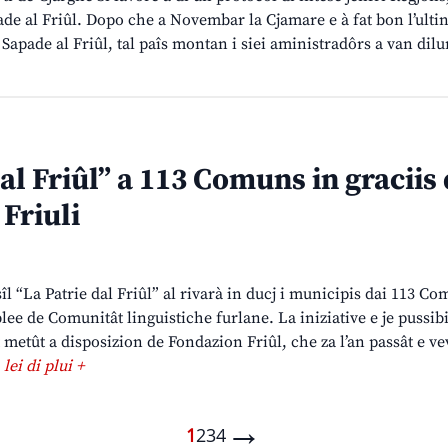
pade al Friûl. Dopo che a Novembar la Cjamare e à fat bon l’ultin
 Sapade al Friûl, tal paîs montan i siei aministradôrs a van dilu
al Friûl” a 113 Comuns in graciis
Friuli
îl “La Patrie dal Friûl” al rivarà in ducj i municipis dai 113 C
lee de Comunitât linguistiche furlane. La iniziative e je pussibi
 metût a disposizion de Fondazion Friûl, che za l’an passât e vev
]
lei di plui +
→
1
2
3
4