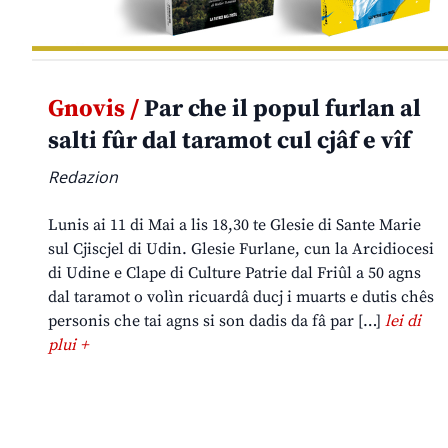
Gnovis /
Par che il popul furlan al
salti fûr dal taramot cul cjâf e vîf
Redazion
Lunis ai 11 di Mai a lis 18,30 te Glesie di Sante Marie
sul Cjiscjel di Udin. Glesie Furlane, cun la Arcidiocesi
di Udine e Clape di Culture Patrie dal Friûl a 50 agns
dal taramot o volìn ricuardâ ducj i muarts e dutis chês
personis che tai agns si son dadis da fâ par […]
lei di
plui +