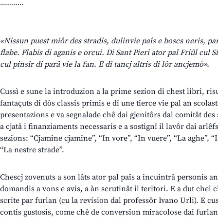
............
«Nissun puest miôr des stradis, dulinvie paîs e boscs neris, par
flabe. Flabis di aganis e orcui. Di Sant Pieri ator pal Friûl cul 
cul pinsîr di parâ vie la fan. E di tancj altris di lôr ancjemò».
Cussì e sune la introduzion a la prime sezion di chest libri, ris
fantaçuts di dôs classis primis e di une tierce vie pal an scolast
presentazions e va segnalade chê dai gjenitôrs dal comitât des s
a cjatâ i finanziaments necessaris e a sostignî il lavôr dai arlêf
sezions: “Cjamine cjamine”, “In vore”, “In vuere”, “La aghe”, “I f
“La nestre strade”.
Chescj zovenuts a son lâts ator pal paîs a incuintrâ personis anz
domandis a vons e avis, a àn scrutinât il teritori. E a dut chel 
scrite par furlan (cu la revision dal professôr Ivano Urli). E cuss
contis gustosis, come chê de conversion miracolose dai furlans 