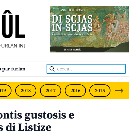
RLAN INDIPENDENT • INDEPENDENT FRIULIAN MONTHLY • 
Cerca:
 par furlan
019
2018
2017
2016
2015
2014
tis gustosis e
 di Listize