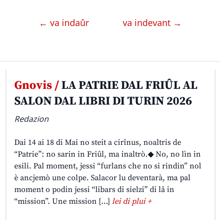
← va indaûr
va indevant →
Gnovis /
LA PATRIE DAL FRIÛL AL
SALON DAL LIBRI DI TURIN 2026
Redazion
Dai 14 ai 18 di Mai no steit a cirînus, noaltris de
“Patrie”: no sarin in Friûl, ma inaltrò.◆ No, no lìn in
esili. Pal moment, jessi “furlans che no si rindin” nol
è ancjemò une colpe. Salacor lu deventarà, ma pal
moment o podin jessi “libars di sielzi” di lâ in
“mission”. Une mission […]
lei di plui +