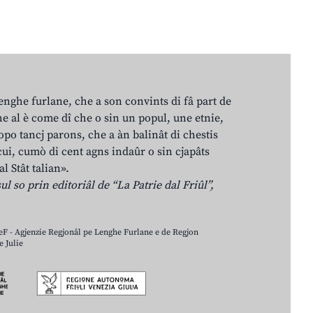
lenghe furlane, che a son convints di fâ part de
e al è come dî che o sin un popul, une etnie,
po tancj parons, che a àn balinât di chestis
cui, cumò di cent agns indaûr o sin cjapâts
al Stât talian».
ul so prin editoriâl de “La Patrie dal Friûl”,
LeF - Agjenzie Regjonâl pe Lenghe Furlane e de Regjon
 Julie