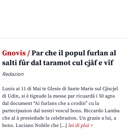
Gnovis /
Par che il popul furlan al
salti fûr dal taramot cul cjâf e vîf
Redazion
Lunis ai 11 di Mai te Glesie di Sante Marie sul Cjiscjel
di Udin, si è tignude la messe par ricuardâ i 50 agns
dal document “Ai furlans che a crodin” cu la
partecipazion dal nestri vescul bons. Riccardo Lamba
che al à presiedude la celebrazion. Un grazie a lui, a
bons. Luciano Nobile che […]
lei di plui +