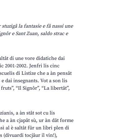
 stuzigâ la fantasie e fâ nassi une
Signôr e Sant Zuan, saldo strac e
ultât di une vore didatiche dai
ic 2001-2002. Jenfri lis cinc
cuelis di Listize che a àn pensât
s e dai insegnants. Vot a son lis
ruts”, “Il Signôr”, “La libertât”,
ianis, a àn stât sot cu lis
che a àn cjapât sù, ur àn dât forme
ì al è saltât fûr un libri plen di
(divuardi tocjâur il vin!),