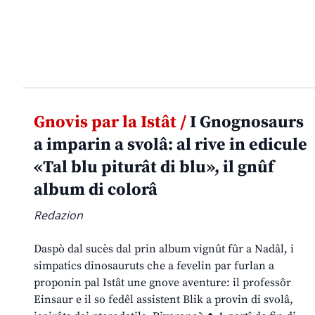
Gnovis par la Istât /
I Gnognosaurs
a imparin a svolâ: al rive in edicule
«Tal blu piturât di blu», il gnûf
album di colorâ
Redazion
Daspò dal sucès dal prin album vignût fûr a Nadâl, i
simpatics dinosauruts che a fevelin par furlan a
proponin pal Istât une gnove aventure: il professôr
Einsaur e il so fedêl assistent Blik a provin di svolâ,