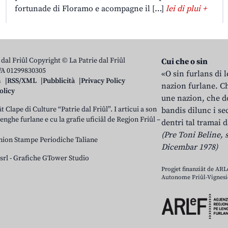
fortunade di Floramo e acompagne il […]
lei di plui +
 dal Friûl Copyright © La Patrie dal Friûl
Cui che o sin
IVA 01299830305
«O sin furlans di 
n
RSS/XML
Pubblicità
Privacy Policy
nazion furlane. Ch
olicy
une nazion, che do
t Clape di Culture “Patrie dal Friûl”. I articui a son
bandis dilunc i se
 lenghe furlane e cu la grafie uficiâl de Regjon Friûl –
dentri tal tramai d
(Pre Toni Beline, s
nion Stampe Periodiche Taliane
Dicembar 1978)
srl
-
Grafiche GTower Studio
Progjet finanziât de AR
Autonome Friûl-Vignesie