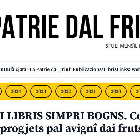
SFUEI MENSÎL FU
in
Dulà cjatâ “La Patrie dal Friûl”
Publicazions/Libris
Links: web
2024
2023
2022
2021
2020
2
I LIBRIS SIMPRI BOGNS. Con
progjets pal avignî dai fruts