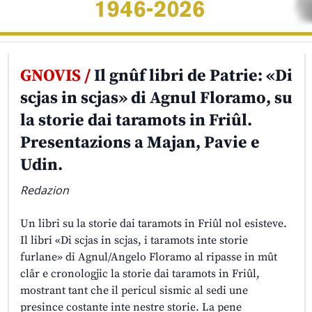
GNOVIS /
Il gnûf libri de Patrie: «Di
scjas in scjas» di Agnul Floramo, su
la storie dai taramots in Friûl.
Presentazions a Majan, Pavie e
Udin.
Redazion
Un libri su la storie dai taramots in Friûl nol esisteve.
Il libri «Di scjas in scjas, i taramots inte storie
furlane» di Agnul/Angelo Floramo al ripasse in mût
clâr e cronologjic la storie dai taramots in Friûl,
mostrant tant che il pericul sismic al sedi une
presince costante inte nestre storie. La pene