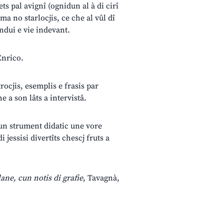
jets pal avignî (ognidun al à di cirî
 ma no starlocjis, ce che al vûl dî
andui e vie indevant.
Enrico.
trocjis, esemplis e frasis par
e a son lâts a intervistâ.
e un strument didatic une vore
jessisi divertîts chescj fruts a
ane, cun notis di grafie
, Tavagnà,