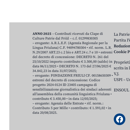
ANNO 2025
– Contributi ricevuti da Clape di
La Patrie
Culture Patrie dal Friûl – c.f. 01299830305
Partita 
– erogante: A.R.L.E.F. (Agenzia Regionale per la
Redazio
Lingua Friulana) C.F. 94094780304 • rif. norm. L.R.
Cookie P
N.29/2007 ART.23 c.2 bis e ART.24 c.7 e 10 • estremi
del decreto di concessione: DECRETO N. 261 del
25/10/2022 importo contributo € 3.500,00 (saldo) in
Proprietâ
data 06/11/2025 • DECRETO N. 173 del 27/06/2025 €
scrits in
34.842,23 in data 31/07/2025;
V.J.
– erogante: FONDAZIONE FRIULI CF. 00158650309 •
USPI – U
estremi del decreto di concessione: Codice
progetto 2024-0124 ID 23405 campagna di
sensibilizzazione giornalistica dei sindaci aderenti
ENSOUL 
all’assemblea della comunità linguistica Friulana •
contributo € 3.450,00 • in data 12/05/2025;
– erogante: Agenzia delle Entrate • rif. norm.:
Contributo 5 per Mille • contributo: € 1.593,02 • in
data 20/08/2025.