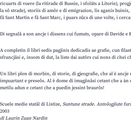
ricuarts di vuere (la ritirade di Russie, i sfolâts a Litorie), prog
la sô strade), storiis di amôr e di emigrazion, lis aganis buinis,
fâ Sant Martin e fâ Sant Marc, i puars zûcs di une volte, i cerc
Di segnalâ a son ancje i dissens cui fumuts, opare di Davide e 
A completin il libri sedis pagjinis dedicadis ae grafie, cun filas
sfrancjâsi e, insom di dut, la liste dai autôrs cui nons di chei ch
Un libri plen di morbin, di storie, di gjeografie, che al è ancj
impuartant e preseôs. Al è dome di imagjinâsi cetant che a àn di 
metilu adun e cetant che a puedin jessint braurôs!
Scuele medie statâl di Listize,
Suntune strade. Antologjiute furl
2003
di Laurin Zuan Nardin