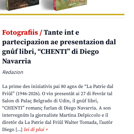
Fotografiis /
Tante int e
partecipazion ae presentazion dal
gnûf libri, “CHENTI” di Diego
Navarria
Redazion
La prime des iniziativis pai 80 agns de “La Patrie dal
Friûl” (1946-2026). O vin presentât ai 27 di Fevrâr tal
Salon di Palaç Belgrado di Udin, il gnûf libri,
“CHENTI” romanç furlan di Diego Navarria. A son
intervegnûts la gjornaliste Martina Delpiccolo e il
diretôr da La Patrie dal Friûl Walter Tomada, l’autôr
Diego […]
lei di plui +