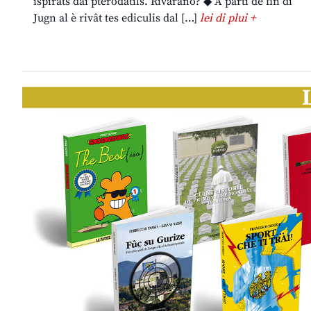
ispirâts dai pterodatils. Rivarano? ◆ A partî de fin di
Jugn al è rivât tes ediculis dal […]
lei di plui +