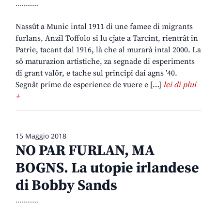
............
Nassût a Munic intal 1911 di une famee di migrants
furlans, Anzil Toffolo si lu cjate a Tarcint, rientrât in
Patrie, tacant dal 1916, là che al murarà intal 2000. La
sô maturazion artistiche, za segnade di esperiments
di grant valôr, e tache sul principi dai agns ’40.
Segnât prime de esperience de vuere e […]
lei di plui
+
15 Maggio 2018
NO PAR FURLAN, MA
BOGNS. La utopie irlandese
di Bobby Sands
............