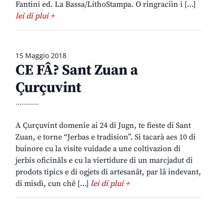
Fantini ed. La Bassa/LithoStampa. O ringraciìn i […]
lei di plui +
15 Maggio 2018
CE FÂ? Sant Zuan a
Çurçuvint
............
A Çurçuvint domenie ai 24 di Jugn, te fieste di Sant
Zuan, e torne “Jerbas e tradision”. Si tacarà aes 10 di
buinore cu la visite vuidade a une coltivazion di
jerbis oficinâls e cu la viertidure di un marcjadut di
prodots tipics e di ogjets di artesanât, par lâ indevant,
di misdì, cun chê […]
lei di plui +