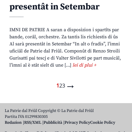
presentât in Setembar
............
IMNI DE PATRIE A saran a disposizion i spartîts par
bande, corâl, orchestre. Za tantis lis richiestis di ûs
Al sarà presentât in Setembar “In alt o fradis”, l’imni
uficiâl de Patrie dal Friûl. Componût di Renzo Stroili
Gurisatti pai tescj e di Valter Sivilotti pe part musicâl,
l’imni al è stât sielt di une […]
lei di plui +
→
1
2
3
La Patrie dal Friûl Copyright © La Patrie dal Friûl
Partita IVA 01299830305
Redazion
RSS/XML
Pubblicità
Privacy Policy
Cookie Policy