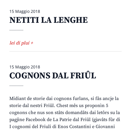
15 Maggio 2018
NETITI LA LENGHE
............
lei di plui +
15 Maggio 2018
COGNONS DAL FRIÛL
............
Midiant de storie dai cognons furlans, si fâs ancje la
storie dal nestri Friûl. Chest mês us proponìn 5
cognons che nus son stâts domandâts dai letôrs su la
pagjine Facebook de La Patrie dal Friûl (gjavâts fûr di
I cognomi del Friuli di Enos Costantini e Giovanni