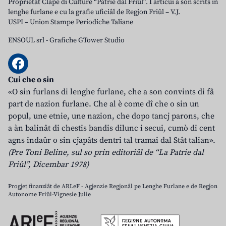
Proprietât Clape di Culture “Patrie dal Friûl”. I articui a son scrits in
lenghe furlane e cu la grafie uficiâl de Regjon Friûl – V.J.
USPI – Union Stampe Periodiche Taliane
ENSOUL srl
-
Grafiche GTower Studio
Cui che o sin
«O sin furlans di lenghe furlane, che a son convints di fâ
part de nazion furlane. Che al è come dî che o sin un
popul, une etnie, une nazion, che dopo tancj parons, che
a àn balinât di chestis bandis dilunc i secui, cumò di cent
agns indaûr o sin cjapâts dentri tal tramai dal Stât talian».
(Pre Toni Beline, sul so prin editoriâl de “La Patrie dal
Friûl”, Dicembar 1978)
Progjet finanziât de ARLeF - Agjenzie Regjonâl pe Lenghe Furlane e de Regjon
Autonome Friûl-Vignesie Julie