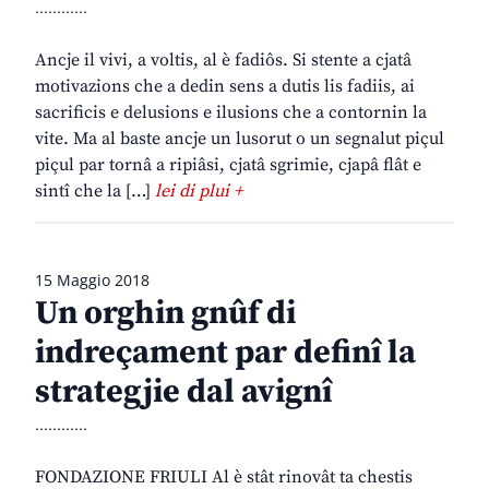
............
Ancje il vivi, a voltis, al è fadiôs. Si stente a cjatâ
motivazions che a dedin sens a dutis lis fadiis, ai
sacrificis e delusions e ilusions che a contornin la
vite. Ma al baste ancje un lusorut o un segnalut piçul
piçul par tornâ a ripiâsi, cjatâ sgrimie, cjapâ flât e
sintî che la […]
lei di plui +
15 Maggio 2018
Un orghin gnûf di
indreçament par definî la
strategjie dal avignî
............
FONDAZIONE FRIULI Al è stât rinovât ta chestis