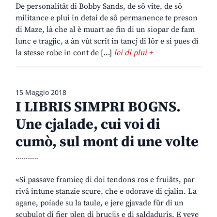
De personalitât di Bobby Sands, de sô vite, de sô
militance e plui in detai de sô permanence te preson
di Maze, là che al è muart ae fin di un siopar de fam
lunc e tragjic, a àn vût scrit in tancj di lôr e si pues dî
la stesse robe in cont de […]
lei di plui +
15 Maggio 2018
I LIBRIS SIMPRI BOGNS.
Une cjalade, cui voi di
cumò, sul mont di une volte
............
«Si passave framieç di doi tendons ros e fruiâts, par
rivâ intune stanzie scure, che e odorave di cjalin. La
agane, poiade su la taule, e jere gjavade fûr di un
scubulot di fier plen di brucjis e di saldaduris. E veve