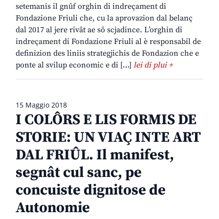
setemanis il gnûf orghin di indreçament di
Fondazione Friuli che, cu la aprovazion dal belanç
dal 2017 al jere rivât ae sô scjadince. L’orghin di
indreçament di Fondazione Friuli al è responsabil de
definizion des liniis strategjichis de Fondazion che e
ponte al svilup economic e di […]
lei di plui +
15 Maggio 2018
I COLÔRS E LIS FORMIS DE
STORIE: UN VIAÇ INTE ART
DAL FRIÛL. Il manifest,
segnât cul sanc, pe
concuiste dignitose de
Autonomie