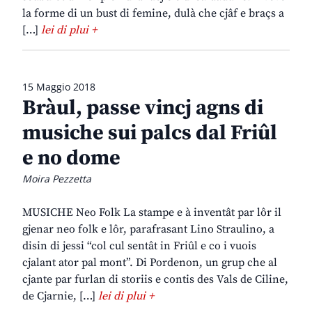
la forme di un bust di femine, dulà che cjâf e braçs a
[…]
lei di plui +
15 Maggio 2018
Bràul, passe vincj agns di
musiche sui palcs dal Friûl
e no dome
Moira Pezzetta
MUSICHE Neo Folk La stampe e à inventât par lôr il
gjenar neo folk e lôr, parafrasant Lino Straulino, a
disin di jessi “col cul sentât in Friûl e co i vuois
cjalant ator pal mont”. Di Pordenon, un grup che al
cjante par furlan di storiis e contis des Vals de Ciline,
de Cjarnie, […]
lei di plui +