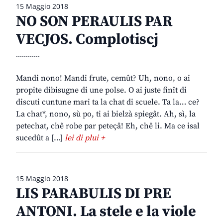
15 Maggio 2018
NO SON PERAULIS PAR
VECJOS. Complotiscj
............
Mandi nono! Mandi frute, cemût? Uh, nono, o ai
propite dibisugne di une polse. O ai juste finît di
discuti cuntune mari ta la chat di scuele. Ta la… ce?
La chat*, nono, sù po, ti ai bielzà spiegât. Ah, sì, la
petechat, chê robe par peteçâ! Eh, chê li. Ma ce isal
sucedût a […]
lei di plui +
15 Maggio 2018
LIS PARABULIS DI PRE
ANTONI. La stele e la viole