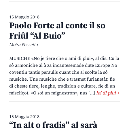
15 Maggio 2018
Paolo Forte al conte il so
Friûl “Al Buio”
Moira Pezzetta
MUSICHE «No je tiere che o ami di plui», al dîs. Cu la
sô armoniche al à za incantesemade dute Europe No
coventin tantis peraulis cuant che si scolte la sô
musiche. Une musiche che e trasmet furlanetât: fie
di cheste tiere, lenghe, tradizion e culture, fie di un
miscliçot. «O soi un mignestron», nus […]
lei di plui +
15 Maggio 2018
“In alt o fradis” al sarà