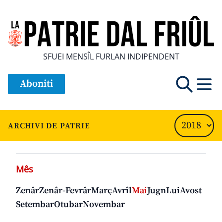
SFUEI MENSÎL FURLAN INDIPENDENT
Aboniti
ARCHIVI DE PATRIE
Mês
Zenâr
Zenâr-Fevrâr
Març
Avrîl
Mai
Jugn
Lui
Avost
Setembar
Otubar
Novembar