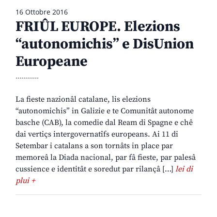
16 Ottobre 2016
FRIÛL EUROPE. Elezions
“autonomichis” e DisUnion
Europeane
............
La fieste nazionâl catalane, lis elezions
“autonomichis” in Galizie e te Comunitât autonome
basche (CAB), la comedie dal Ream di Spagne e chê
dai vertiçs intergovernatîfs europeans. Ai 11 di
Setembar i catalans a son tornâts in place par
memoreâ la Diada nacional, par fâ fieste, par palesâ
cussience e identitât e soredut par rilançâ […]
lei di
plui +