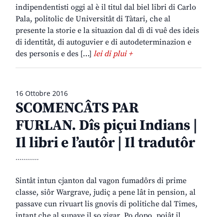
indipendentisti oggi al è il titul dal biel libri di Carlo
Pala, politolic de Universitât di Tàtari, che al
presente la storie e la situazion dal dì di vuê des ideis
di identitât, di autoguvier e di autodeterminazion e
des personis e des […]
lei di plui +
16 Ottobre 2016
SCOMENCÂTS PAR
FURLAN. Dîs piçui Indians |
Il libri e l’autôr | Il tradutôr
............
Sintât intun cjanton dal vagon fumadôrs di prime
classe, siôr Wargrave, judiç a pene lât in pension, al
passave cun rivuart lis gnovis di politiche dal Times,
intant che al supave il so zigar. Po dopo, poiât il