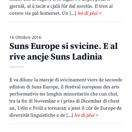
gjornâl, al à tacât a cjalâ fûr dal sorelûs. Il tren al
coreve vie pal Somerset. Un […]
lei di plui +
16 Ottobre 2016
Suns Europe si svicine. E al
rive ancje Suns Ladinia
............
E va dilunc la marcje di svicinament viers de seconde
edizion di Suns Europe, il Festival european des arts
performativis tes lenghis minoritariis che cun chel,
tra la fin di Novembar e i prins di Dicembar di chest
an, Udin e Friûl a tornaran a jessi il cûr de Europe de
diversitât linguistiche e de […]
lei di plui +