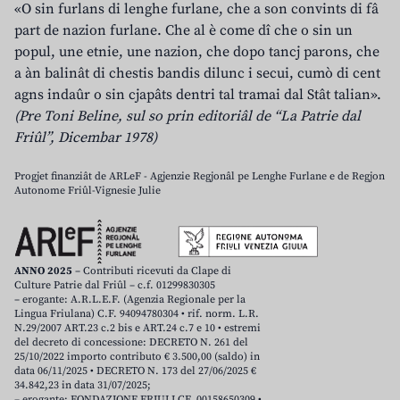
«O sin furlans di lenghe furlane, che a son convints di fâ
part de nazion furlane. Che al è come dî che o sin un
popul, une etnie, une nazion, che dopo tancj parons, che
a àn balinât di chestis bandis dilunc i secui, cumò di cent
agns indaûr o sin cjapâts dentri tal tramai dal Stât talian».
(Pre Toni Beline, sul so prin editoriâl de “La Patrie dal
Friûl”, Dicembar 1978)
Progjet finanziât de ARLeF - Agjenzie Regjonâl pe Lenghe Furlane e de Regjon
Autonome Friûl-Vignesie Julie
ANNO 2025
– Contributi ricevuti da Clape di
Culture Patrie dal Friûl – c.f. 01299830305
– erogante: A.R.L.E.F. (Agenzia Regionale per la
Lingua Friulana) C.F. 94094780304 • rif. norm. L.R.
N.29/2007 ART.23 c.2 bis e ART.24 c.7 e 10 • estremi
del decreto di concessione: DECRETO N. 261 del
25/10/2022 importo contributo € 3.500,00 (saldo) in
data 06/11/2025 • DECRETO N. 173 del 27/06/2025 €
34.842,23 in data 31/07/2025;
– erogante: FONDAZIONE FRIULI CF. 00158650309 •