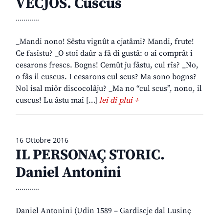
VECJOS. Cuscus
............
_Mandi nono! Sêstu vignût a cjatâmi? Mandi, frute!
Ce fasistu? _O stoi daûr a fâ di gustâ: o ai comprât i
cesarons frescs. Bogns! Cemût ju fâstu, cul rîs? _No,
o fâs il cuscus. I cesarons cul scus? Ma sono bogns?
Nol isal miôr discocolâju? _Ma no “cul scus”, nono, il
cuscus! Lu âstu mai […]
lei di plui +
16 Ottobre 2016
IL PERSONAÇ STORIC.
Daniel Antonini
............
Daniel Antonini (Udin 1589 – Gardiscje dal Lusinç