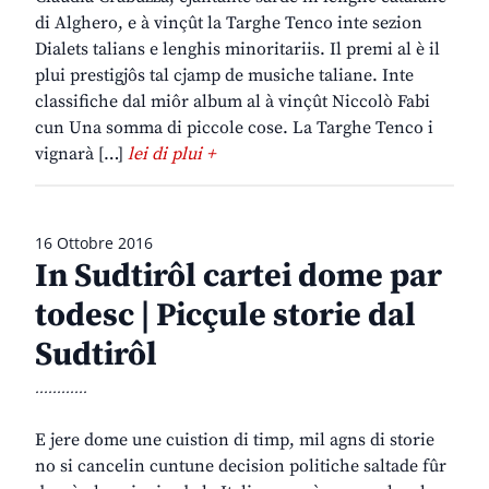
di Alghero, e à vinçût la Targhe Tenco inte sezion
Dialets talians e lenghis minoritariis. Il premi al è il
plui prestigjôs tal cjamp de musiche taliane. Inte
classifiche dal miôr album al à vinçût Niccolò Fabi
cun Una somma di piccole cose. La Targhe Tenco i
vignarà […]
lei di plui +
16 Ottobre 2016
In Sudtirôl cartei dome par
todesc | Picçule storie dal
Sudtirôl
............
E jere dome une cuistion di timp, mil agns di storie
no si cancelin cuntune decision politiche saltade fûr