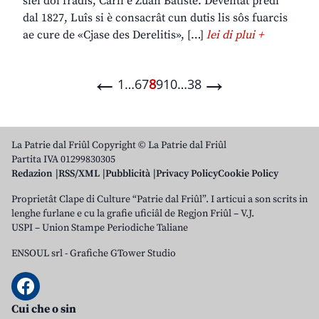
siei doi fradis, Carli e Zuan Batiste. Deventât predi
dal 1827, Luîs si è consacrât cun dutis lis sôs fuarcis
ae cure de «Cjase des Derelitis», […]
lei di plui +
←
→
1
…
6
7
8
9
10
…
38
La Patrie dal Friûl Copyright © La Patrie dal Friûl
Partita IVA 01299830305
Redazion
RSS/XML
Pubblicità
Privacy Policy
Cookie Policy
Proprietât Clape di Culture “Patrie dal Friûl”. I articui a son scrits in
lenghe furlane e cu la grafie uficiâl de Regjon Friûl – V.J.
USPI – Union Stampe Periodiche Taliane
ENSOUL srl
-
Grafiche GTower Studio
Cui che o sin