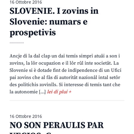
16 Ottobre 2016
SLOVENIE. I zovins in
Slovenie: numars e
prospetivis
............
Ancje di la dal clap un dai temis simpri atuâi a son i
zovins, la lôr ocupazion e il lôr rûl inte societât. La
Slovenie si è dotade fint de indipendence di un Ufici
pai zovins che al fâs di autoritât nazionâl intal setôr
des politichis zovinîls. Si interesse di temis tant che
la autonomie […]
lei di plui +
16 Ottobre 2016
NO SON PERAULIS PAR