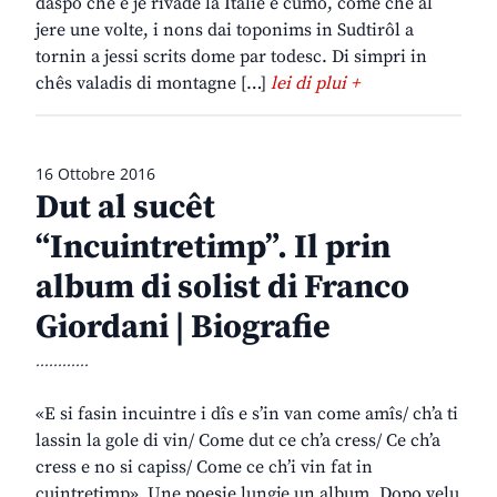
daspò che e je rivade la Italie e cumò, come che al
jere une volte, i nons dai toponims in Sudtirôl a
tornin a jessi scrits dome par todesc. Di simpri in
chês valadis di montagne […]
lei di plui +
16 Ottobre 2016
Dut al sucêt
“Incuintretimp”. Il prin
album di solist di Franco
Giordani | Biografie
............
«E si fasin incuintre i dîs e s’in van come amîs/ ch’a ti
lassin la gole di vin/ Come dut ce ch’a cress/ Ce ch’a
cress e no si capiss/ Come ce ch’i vin fat in
cuintretimp». Une poesie lungje un album. Dopo velu