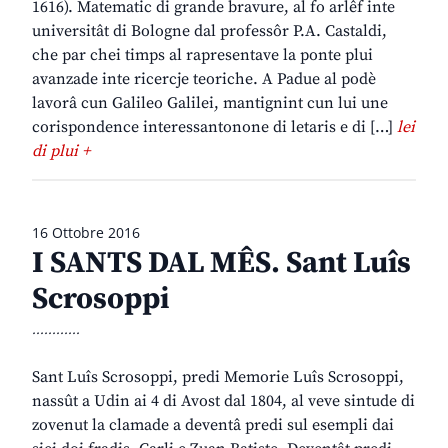
1616). Matematic di grande bravure, al fo arlêf inte
universitât di Bologne dal professôr P.A. Castaldi,
che par chei timps al rapresentave la ponte plui
avanzade inte ricercje teoriche. A Padue al podè
lavorâ cun Galileo Galilei, mantignint cun lui une
corispondence interessantonone di letaris e di […]
lei
di plui +
16 Ottobre 2016
I SANTS DAL MÊS. Sant Luîs
Scrosoppi
............
Sant Luîs Scrosoppi, predi Memorie Luîs Scrosoppi,
nassût a Udin ai 4 di Avost dal 1804, al veve sintude di
zovenut la clamade a deventâ predi sul esempli dai