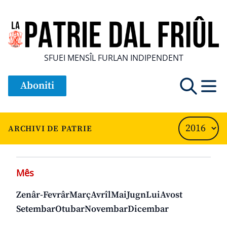
SFUEI MENSÎL FURLAN INDIPENDENT
Aboniti
ARCHIVI DE PATRIE
Mês
Zenâr-Fevrâr
Març
Avrîl
Mai
Jugn
Lui
Avost
Setembar
Otubar
Novembar
Dicembar