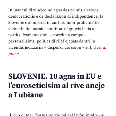
In mancul di vincjecinc agns des primis elezions
democratichis e de declarazion di indipendence, la
Slovenie e à imparât in curt lis ‘miôr pratichis’ de
vicine Italie: nassite continue di gnovis listis o
partîts, framentazion – soredut a çampe -,
personalisims, politics di rilêf cjapâts dentri in
vicendis judiziariis – dispès di coruzion – e, […]
lei di
plui +
SLOVENIE. 10 agns in EU e
l’euroseticisim al rive ancje
a Lubiane
............
Il Prin di Mai, fieste tradizionâl dal lavôr, intal 2004