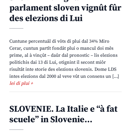
parlament sloven vignût fûr
des elezions di Lui
............
Cuntune percentuâl di vôts di plui dal 34% Miro
Cerar, cuntun partît fondât plui o mancul doi mês
prime, al à vinçût – daûr dal pronostic – lis elezions
politichis dai 13 di Lui, otignint il secont miôr
risultât inte storie des elezions slovenis. Dome LDS
intes elezions dal 2000 al veve vût un consens un […]
lei di plui +
SLOVENIE. La Italie e “à fat
scuele” in Slovenie…
............