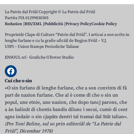
La Patrie dal Friûl Copyright © La Patrie dal Friûl
Partita IVA 01299830305
Redazion
RSS/XML
Pubblicità
Privacy Policy
Cookie Policy
Proprietât Clape di Culture “Patrie dal Friûl”. I articui a son scrits in
lenghe furlane e cu la grafie uficiâl de Regjon Friûl – V.J.
USPI – Union Stampe Periodiche Taliane
ENSOUL srl
-
Grafiche GTower Studio
Cui che o sin
«O sin furlans di lenghe furlane, che a son convints di fâ
part de nazion furlane. Che al è come dî che o sin un
popul, une etnie, une nazion, che dopo tancj parons, che
a àn balinât di chestis bandis dilunc i secui, cumò di cent
agns indaûr o sin cjapâts dentri tal tramai dal Stât talian».
(Pre Toni Beline, sul so prin editoriâl de “La Patrie dal
Friûl”, Dicembar 1978)