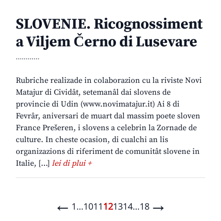
SLOVENIE. Ricognossiment
a Viljem Černo di Lusevare
............
Rubriche realizade in colaborazion cu la riviste Novi
Matajur di Cividât, setemanâl dai slovens de
provincie di Udin (www.novimatajur.it) Ai 8 di
Fevrâr, aniversari de muart dal massim poete sloven
France Prešeren, i slovens a celebrin la Zornade de
culture. In cheste ocasion, di cualchi an lis
organizazions di riferiment de comunitât slovene in
Italie, […]
lei di plui +
←
→
1
…
10
11
12
13
14
…
18