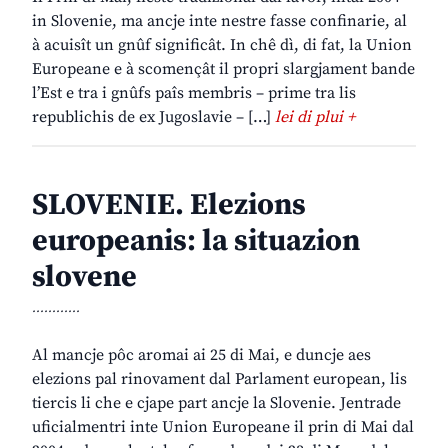
in Slovenie, ma ancje inte nestre fasse confinarie, al
à acuisît un gnûf significât. In chê dì, di fat, la Union
Europeane e à scomençât il propri slargjament bande
l’Est e tra i gnûfs paîs membris – prime tra lis
republichis de ex Jugoslavie – […]
lei di plui +
SLOVENIE. Elezions
europeanis: la situazion
slovene
............
Al mancje pôc aromai ai 25 di Mai, e duncje aes
elezions pal rinovament dal Parlament european, lis
tiercis li che e cjape part ancje la Slovenie. Jentrade
uficialmentri inte Union Europeane il prin di Mai dal