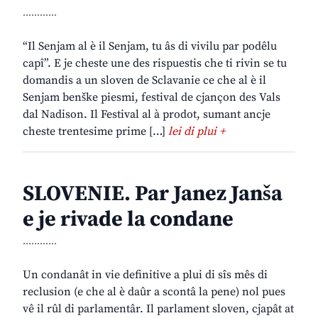
............
“Il Senjam al è il Senjam, tu âs di vivilu par podêlu
capî”. E je cheste une des rispuestis che ti rivin se tu
domandis a un sloven de Sclavanie ce che al è il
Senjam benške piesmi, festival de cjançon des Vals
dal Nadison. Il Festival al à prodot, sumant ancje
cheste trentesime prime […]
lei di plui +
SLOVENIE. Par Janez Janša
e je rivade la condane
............
Un condanât in vie definitive a plui di sîs mês di
reclusion (e che al è daûr a scontâ la pene) nol pues
vê il rûl di parlamentâr. Il parlament sloven, cjapât at