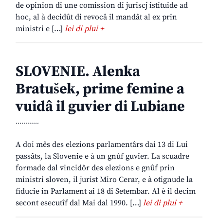
de opinion di une comission di juriscj istituide ad
hoc, al à decidût di revocâ il mandât al ex prin
ministri e […]
lei di plui +
SLOVENIE. Alenka
Bratušek, prime femine a
vuidâ il guvier di Lubiane
............
A doi mês des elezions parlamentârs dai 13 di Lui
passâts, la Slovenie e à un gnûf guvier. La scuadre
formade dal vincidôr des elezions e gnûf prin
ministri sloven, il jurist Miro Cerar, e à otignude la
fiducie in Parlament ai 18 di Setembar. Al è il decim
secont esecutîf dal Mai dal 1990. […]
lei di plui +