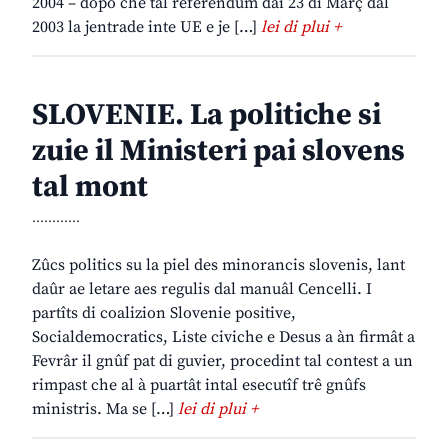
2004 – dopo che tal referendum dai 23 di Març dal
2003 la jentrade inte UE e je […]
lei di plui +
SLOVENIE. La politiche si
zuie il Ministeri pai slovens
tal mont
............
Zûcs politics su la piel des minorancis slovenis, lant
daûr ae letare aes regulis dal manuâl Cencelli. I
partîts di coalizion Slovenie positive,
Socialdemocratics, Liste civiche e Desus a àn firmât a
Fevrâr il gnûf pat di guvier, procedint tal contest a un
rimpast che al à puartât intal esecutîf trê gnûfs
ministris. Ma se […]
lei di plui +