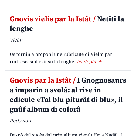
Gnovis vielis par la Istât /
Netiti la
lenghe
Vielm
Us tornin a proponi une rubricute di Vielm par
rinfrescasi il cjâf su la lenghe.
lei di plui +
Gnovis par la Istât /
I Gnognosaurs
a imparin a svolâ: al rive in
edicule «Tal blu piturât di blu», il
gnûf album di colorâ
Redazion
Daspò dal sucès dal prin album vignût fûr a Nadâl, i