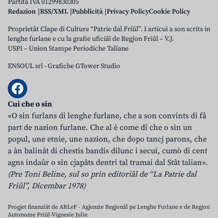
Partita IVA 01299830305
Redazion
RSS/XML
Pubblicità
Privacy Policy
Cookie Policy
Proprietât Clape di Culture “Patrie dal Friûl”. I articui a son scrits in
lenghe furlane e cu la grafie uficiâl de Regjon Friûl – V.J.
USPI – Union Stampe Periodiche Taliane
ENSOUL srl
-
Grafiche GTower Studio
Cui che o sin
«O sin furlans di lenghe furlane, che a son convints di fâ
part de nazion furlane. Che al è come dî che o sin un
popul, une etnie, une nazion, che dopo tancj parons, che
a àn balinât di chestis bandis dilunc i secui, cumò di cent
agns indaûr o sin cjapâts dentri tal tramai dal Stât talian».
(Pre Toni Beline, sul so prin editoriâl de “La Patrie dal
Friûl”, Dicembar 1978)
Progjet finanziât de ARLeF - Agjenzie Regjonâl pe Lenghe Furlane e de Regjon
Autonome Friûl-Vignesie Julie