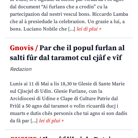
dal document “Ai furlans che a crodin” cu la
partecipazion dal nestri vescul bons. Riccardo Lamba
che al à presiedude la celebrazion. Un grazie a lui, a
bons. Luciano Nobile che […]
lei di plui +
Gnovis /
Par che il popul furlan al
salti fûr dal taramot cul cjâf e vîf
Redazion
Lunis ai 11 di Mai a lis 18,30 te Glesie di Sante Marie
sul Cjiscjel di Udin. Glesie Furlane, cun la
Arcidiocesi di Udine e Clape di Culture Patrie dal
Friûl a 50 agns dal taramot o volìn ricuardâ ducj i
muarts e dutis chês personis che tai agns si son dadis
da fâ par […]
lei di plui +