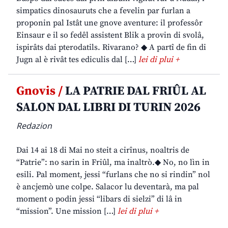
simpatics dinosauruts che a fevelin par furlan a
proponin pal Istât une gnove aventure: il professôr
Einsaur e il so fedêl assistent Blik a provin di svolâ,
ispirâts dai pterodatils. Rivarano? ◆ A partî de fin di
Jugn al è rivât tes ediculis dal […]
lei di plui +
Gnovis /
LA PATRIE DAL FRIÛL AL
SALON DAL LIBRI DI TURIN 2026
Redazion
Dai 14 ai 18 di Mai no steit a cirînus, noaltris de
“Patrie”: no sarin in Friûl, ma inaltrò.◆ No, no lìn in
esili. Pal moment, jessi “furlans che no si rindin” nol
è ancjemò une colpe. Salacor lu deventarà, ma pal
moment o podin jessi “libars di sielzi” di lâ in
“mission”. Une mission […]
lei di plui +