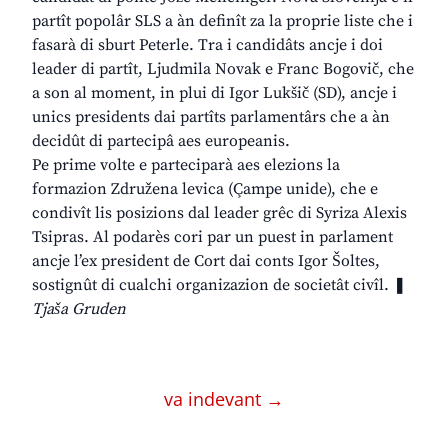
partît popolâr SLS a àn definît za la proprie liste che i
fasarà di sburt Peterle. Tra i candidâts ancje i doi
leader di partît, Ljudmila Novak e Franc Bogovič, che
a son al moment, in plui di Igor Lukšič (SD), ancje i
unics presidents dai partîts parlamentârs che a àn
decidût di partecipâ aes europeanis.
Pe prime volte e parteciparà aes elezions la
formazion Združena levica (Çampe unide), che e
condivît lis posizions dal leader grêc di Syriza Alexis
Tsipras. Al podarès cori par un puest in parlament
ancje l’ex president de Cort dai conts Igor Šoltes,
sostignût di cualchi organizazion de societât civîl. ❚
Tjaša Gruden
va indevant →