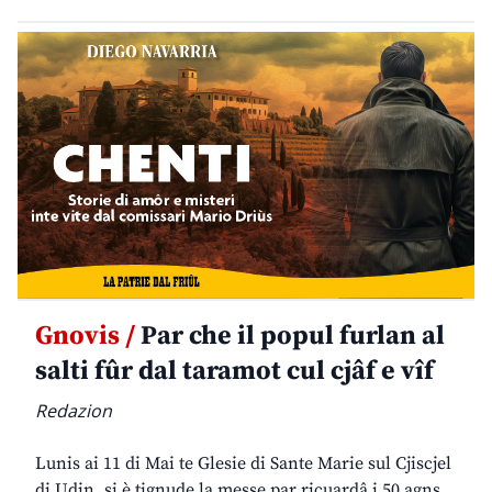
Gnovis /
Par che il popul furlan al
salti fûr dal taramot cul cjâf e vîf
Redazion
Lunis ai 11 di Mai te Glesie di Sante Marie sul Cjiscjel
di Udin, si è tignude la messe par ricuardâ i 50 agns