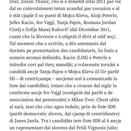
Zver, Zoran Thaler, che si è dimetût intal 2011 par vie
dal so coinvolziment intun scandul par coruzion e al
è stât cjapât il so puest di Mojca Kleva, Alojz Peterle,
Jelko Kacin, Ivo Vajgl, Tanja Fajon, Romana Jordan
Cizelj e Zofija Mazej Kukovič (dal Dicembar 2011,
cuant che la Slovenie e à otignût il dirit al otâf seç).
Tal moment che o scrivìn, a dôs setemanis dal
tiermin pe presentazion des candidaturis, lis listis a
somein aromai definidis. Kacin (LDS) e Peterle a
intindin cori pal tierç mandât; a volaressin tornâsi a
candidâ ancje Tanja Fajon e Mojca Kleva (il lôr partît
SD – di centriçampe – ancjemò nol à comunicade la
liste dai candidâts), intant che a ciraran dal sigûr la
conferme ancje Ivo Vajgl (sostignût dal partît e de
associazion dai pensionâts) e Milan Zver. Chest ultin
al sarà, tant che cinc agns indaûr, prin de liste SDS
(partît democratic sloven, dal cjamp di centridiestre)
di Janez Janša. Tra i candidâts inte liste SDS al è ancje
un rapresentant dai slovens dal Friûl Vignesie Julie: