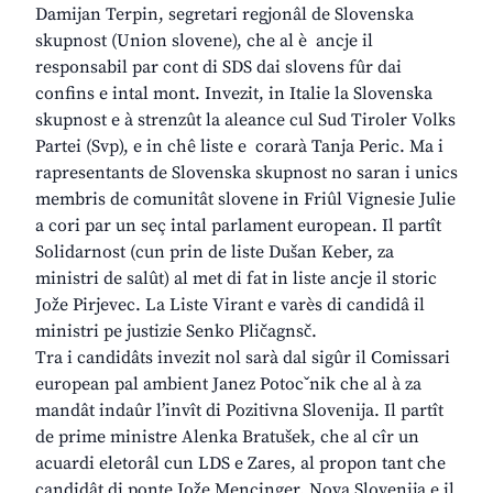
Damijan Terpin, segretari regjonâl de Slovenska
skupnost (Union slovene), che al è ancje il
responsabil par cont di SDS dai slovens fûr dai
confins e intal mont. Invezit, in Italie la Slovenska
skupnost e à strenzût la aleance cul Sud Tiroler Volks
Partei (Svp), e in chê liste e corarà Tanja Peric. Ma i
rapresentants de Slovenska skupnost no saran i unics
membris de comunitât slovene in Friûl Vignesie Julie
a cori par un seç intal parlament european. Il partît
Solidarnost (cun prin de liste Dušan Keber, za
ministri de salût) al met di fat in liste ancje il storic
Jože Pirjevec. La Liste Virant e varès di candidâ il
ministri pe justizie Senko Pličagnsč.
Tra i candidâts invezit nol sarà dal sigûr il Comissari
european pal ambient Janez Potocˇnik che al à za
mandât indaûr l’invît di Pozitivna Slovenija. Il partît
de prime ministre Alenka Bratušek, che al cîr un
acuardi eletorâl cun LDS e Zares, al propon tant che
candidât di ponte Jože Mencinger. Nova Slovenija e il