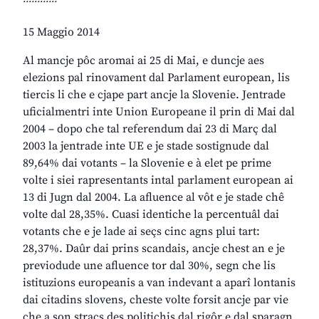
15 Maggio 2014
Al mancje pôc aromai ai 25 di Mai, e duncje aes
elezions pal rinovament dal Parlament european, lis
tiercis li che e cjape part ancje la Slovenie. Jentrade
uficialmentri inte Union Europeane il prin di Mai dal
2004 – dopo che tal referendum dai 23 di Març dal
2003 la jentrade inte UE e je stade sostignude dal
89,64% dai votants – la Slovenie e à elet pe prime
volte i siei rapresentants intal parlament european ai
13 di Jugn dal 2004. La afluence al vôt e je stade chê
volte dal 28,35%. Cuasi identiche la percentuâl dai
votants che e je lade ai seçs cinc agns plui tart:
28,37%. Daûr dai prins scandais, ancje chest an e je
previodude une afluence tor dal 30%, segn che lis
istituzions europeanis a van indevant a aparî lontanis
dai citadins slovens, cheste volte forsit ancje par vie
che a son stracs des politichis dal rigôr e dal sparagn