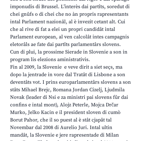
imponudis di Brussel. L’interès dai partîts, soredut di
chei gnûfs o di chei che no àn propris rapresentants
intal Parlament nazionâl, al è invezit cetant alt. Cui
che al rive di fat a elei un propri candidât intal
Parlament european, al ven calcolât intes campagnis
eletorâls ae fate dai partîts parlamentârs slovens.
Cun di plui, la prossime Sierade in Slovenie a son in
program lis elezions aministrativis.
Fin al 2009, la Slovenie e veve dirit a siet seçs, ma
dopo la jentrade in vore dal Tratât di Lisbone a son
deventâts vot. I prins europarlamentârs slovens a son
stâts Mihael Brejc, Romana Jordan Cizelj, Ljudmila
Novak (leader di Nsi e za ministri pai slovens fûr dai
confins e intal mont), Alojz Peterle, Mojca Drčar
Murko, Jelko Kacin e il president sloven di cumò
Borut Pahor, che il so puest al è stât cjapât tal
Novembar dal 2008 di Aurelio Juri. Intal ultin
mandât, la Slovenie e jere rapresentade di Milan