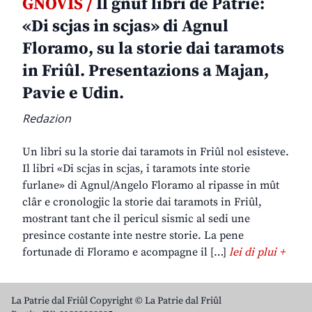
GNOVIS /
Il gnûf libri de Patrie:
«Di scjas in scjas» di Agnul
Floramo, su la storie dai taramots
in Friûl. Presentazions a Majan,
Pavie e Udin.
Redazion
Un libri su la storie dai taramots in Friûl nol esisteve.
Il libri «Di scjas in scjas, i taramots inte storie
furlane» di Agnul/Angelo Floramo al ripasse in mût
clâr e cronologjic la storie dai taramots in Friûl,
mostrant tant che il pericul sismic al sedi une
presince costante inte nestre storie. La pene
fortunade di Floramo e acompagne il […]
lei di plui +
La Patrie dal Friûl Copyright © La Patrie dal Friûl