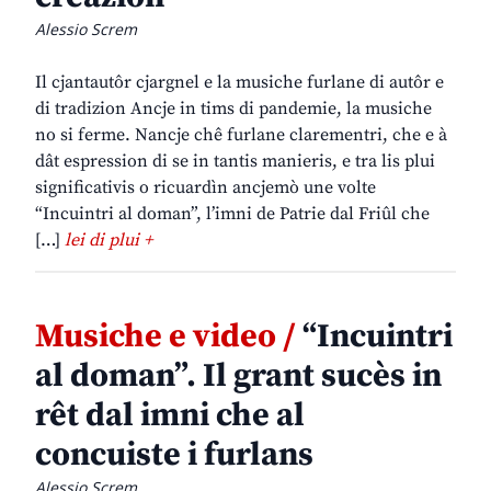
Alessio Screm
Il cjantautôr cjargnel e la musiche furlane di autôr e
di tradizion Ancje in tims di pandemie, la musiche
no si ferme. Nancje chê furlane clarementri, che e à
dât espression di se in tantis manieris, e tra lis plui
significativis o ricuardìn ancjemò une volte
“Incuintri al doman”, l’imni de Patrie dal Friûl che
[…]
lei di plui +
Musiche e video /
“Incuintri
al doman”. Il grant sucès in
rêt dal imni che al
concuiste i furlans
Alessio Screm