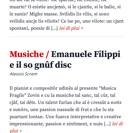
muarte? O esistie ancjemò, si le cjantie, si le balie, si
le sunie? Mighe masse. Svilidis lis vilis, si sono
svilidis ancje lis vilotis? Ce ise po, une vilote: un cjant
spontani, poesie di […]
lei di plui +
Musiche /
Emanuele Filippi
e il so gnûf disc
Alessio Screm
Il pianist e compositôr udinês al presente “Musica
Fragile” Zovin e cu la musiche tal sanc, tal cûr, tal
cjâf, tai dêts. Un talent furlan che al è cressût a notis
e sunôrs, une passion nassude di frut e che lu sta
puartant lontan. Une fuarce interpretative e creative
impressionante, passion e sintiment, e nuie […]
lei di
plui +