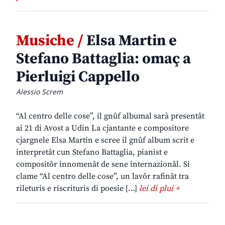
Musiche /
Elsa Martin e
Stefano Battaglia: omaç a
Pierluigi Cappello
Alessio Screm
“Al centro delle cose”, il gnûf albumal sarà presentât
ai 21 di Avost a Udin La cjantante e compositore
cjargnele Elsa Martin e scree il gnûf album scrit e
interpretât cun Stefano Battaglia, pianist e
compositôr innomenât de sene internazionâl. Si
clame “Al centro delle cose”, un lavôr rafinât tra
rileturis e riscrituris di poesie […]
lei di plui +