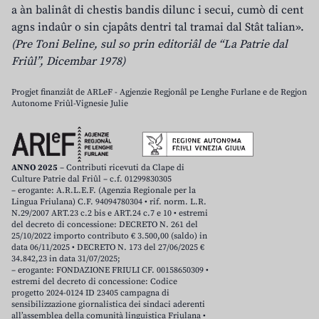
a àn balinât di chestis bandis dilunc i secui, cumò di cent
agns indaûr o sin cjapâts dentri tal tramai dal Stât talian».
(Pre Toni Beline, sul so prin editoriâl de “La Patrie dal
Friûl”, Dicembar 1978)
Progjet finanziât de ARLeF - Agjenzie Regjonâl pe Lenghe Furlane e de Regjon
Autonome Friûl-Vignesie Julie
ANNO 2025
– Contributi ricevuti da Clape di
Culture Patrie dal Friûl – c.f. 01299830305
– erogante: A.R.L.E.F. (Agenzia Regionale per la
Lingua Friulana) C.F. 94094780304 • rif. norm. L.R.
N.29/2007 ART.23 c.2 bis e ART.24 c.7 e 10 • estremi
del decreto di concessione: DECRETO N. 261 del
25/10/2022 importo contributo € 3.500,00 (saldo) in
data 06/11/2025 • DECRETO N. 173 del 27/06/2025 €
34.842,23 in data 31/07/2025;
– erogante: FONDAZIONE FRIULI CF. 00158650309 •
estremi del decreto di concessione: Codice
progetto 2024-0124 ID 23405 campagna di
sensibilizzazione giornalistica dei sindaci aderenti
all’assemblea della comunità linguistica Friulana •