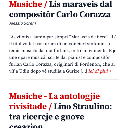
Musiche /
Lis maraveis dal
compositôr Carlo Corazza
Alessio Screm
Lis vilotis a sunin par simpri “Maraveis de tiere” al è
il titul voltât par furlan di un conciert sinfonic su
temis musicâi dal dut furlans, in trê moviments. E je
une opare musicâl scrite dal pianist e compositôr
furlan Carlo Corazza, origjinari di Pordenon, che al
vîf a Udin dopo vê studiât a Gurize […]
lei di plui +
Musiche - La antologjie
rivisitade /
Lino Straulino:
tra ricercje e gnove
creazion