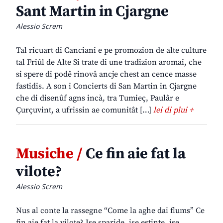
Sant Martin in Cjargne
Alessio Screm
Tal ricuart di Canciani e pe promozion de alte culture
tal Friûl de Alte Si trate di une tradizion aromai, che
si spere di podê rinovâ ancje chest an cence masse
fastidis. A son i Concierts di San Martin in Cjargne
che di disenûf agns incà, tra Tumieç, Paulâr e
Çurçuvint, a ufrissin ae comunitât […]
lei di plui +
Musiche /
Ce fin aie fat la
vilote?
Alessio Screm
Nus al conte la rassegne “Come la aghe dai flums” Ce
fin aie fat la vilote? Ise sparide, ise estinte, ise