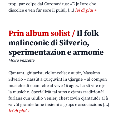
trop, par colpe dal Coronavirus: «E je l’ore che
discolce e ven fûr sore il puiûl, […]
lei di plui +
Prin album solist /
Il folk
malinconic di Silverio,
sperimentazion e armonie
Moira Pezzetta
Cjantant, ghitarist, violoncelist e autôr, Massimo
Silverio – nassût a Çurçuvint in Cjargne – al compon
musiche di cuant che al veve 16 agns. La sô vite e je
la musiche. Specializât tai suns e cjants tradizionâi
furlans cun Giulio Venier, chest zovin cjantautôr al à
za vût grande fame insiemi a grups e associazions […]
lei di plui +