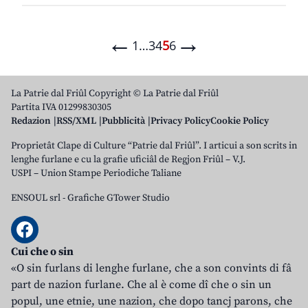
←
→
1
…
3
4
5
6
La Patrie dal Friûl Copyright © La Patrie dal Friûl
Partita IVA 01299830305
Redazion
RSS/XML
Pubblicità
Privacy Policy
Cookie Policy
Proprietât Clape di Culture “Patrie dal Friûl”. I articui a son scrits in
lenghe furlane e cu la grafie uficiâl de Regjon Friûl – V.J.
USPI – Union Stampe Periodiche Taliane
ENSOUL srl
-
Grafiche GTower Studio
Cui che o sin
«O sin furlans di lenghe furlane, che a son convints di fâ
part de nazion furlane. Che al è come dî che o sin un
popul, une etnie, une nazion, che dopo tancj parons, che