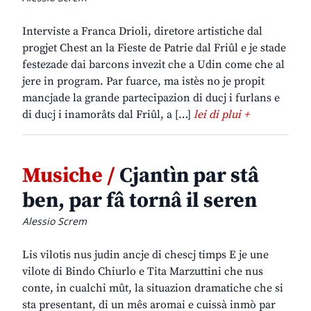
Interviste a Franca Drioli, diretore artistiche dal
progjet Chest an la Fieste de Patrie dal Friûl e je stade
festezade dai barcons invezit che a Udin come che al
jere in program. Par fuarce, ma istès no je propit
mancjade la grande partecipazion di ducj i furlans e
di ducj i inamorâts dal Friûl, a […]
lei di plui +
Musiche /
Cjantìn par stâ
ben, par fâ tornâ il seren
Alessio Screm
Lis vilotis nus judin ancje di chescj timps E je une
vilote di Bindo Chiurlo e Tita Marzuttini che nus
conte, in cualchi mût, la situazion dramatiche che si
sta presentant, di un mês aromai e cuissà inmò par