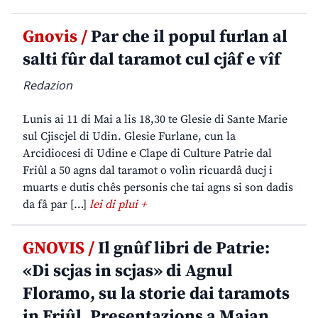
Gnovis /
Par che il popul furlan al
salti fûr dal taramot cul cjâf e vîf
Redazion
Lunis ai 11 di Mai a lis 18,30 te Glesie di Sante Marie
sul Cjiscjel di Udin. Glesie Furlane, cun la
Arcidiocesi di Udine e Clape di Culture Patrie dal
Friûl a 50 agns dal taramot o volìn ricuardâ ducj i
muarts e dutis chês personis che tai agns si son dadis
da fâ par […]
lei di plui +
GNOVIS /
Il gnûf libri de Patrie:
«Di scjas in scjas» di Agnul
Floramo, su la storie dai taramots
in Friûl. Presentazions a Majan,