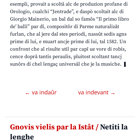
esempli, provait a scoltâ alc de produzion profane di
Orologio, cualchi “Jentrade”, e daspò scoltait alc di
Giorgio Mainerio, un bal dal so famôs “Il primo libro
de’ balli” par dî, compositôr di Parme naturalizât
furlan, che al jere dal stes periodi, nassût sedis agns
prime di lui, e muart ancje prime di lui, tal 1582. Un
confront che al risulte util par capî ue vore di robis,
cence doprâ tantis peraulis, pluitost scoltant tancj
sunôrs di chel lengaç universâl che je la musiche. ❚
← va indaûr
va indevant →
Gnovis vielis par la Istât /
Netiti la
lenghe