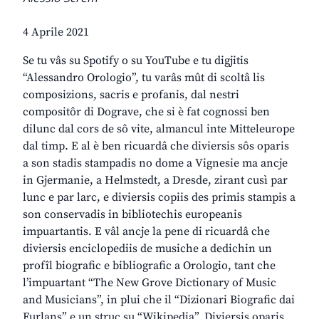
4 Aprile 2021
Se tu vâs su Spotify o su YouTube e tu digjitis
“Alessandro Orologio”, tu varâs mût di scoltâ lis
composizions, sacris e profanis, dal nestri
compositôr di Dograve, che si è fat cognossi ben
dilunc dal cors de sô vite, almancul inte Mitteleurope
dal timp. E al è ben ricuardâ che diviersis sôs oparis
a son stadis stampadis no dome a Vignesie ma ancje
in Gjermanie, a Helmstedt, a Dresde, zirant cusì par
lunc e par larc, e diviersis copiis des primis stampis a
son conservadis in bibliotechis europeanis
impuartantis. E vâl ancje la pene di ricuardâ che
diviersis enciclopediis de musiche a dedichin un
profîl biografic e bibliografic a Orologio, tant che
l’impuartant “The New Grove Dictionary of Music
and Musicians”, in plui che il “Dizionari Biografic dai
Furlans” e un struc su “Wikipedia”. Diviersis oparis