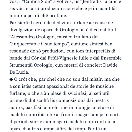
vôs, i “Cantica Sion” a vot vôs, lis “Jentradis” a cinc e
sîs vôs, e la sô produzion sacre che e je in cuantitât
minôr a pet di chê profane.
Par sierâ il cercli de dedizion furlane ae cause de
divulgazion de opare di Orologio, al è il cd dal titul
“Alessandro Orologio, musico friulano del
Cinquecento e il suo tempo”, cuntune sintesi ben
resonade de sô produzion, cun tocs interpretâts di
bande dal Côr dal Friûl-Vignesie Julie e dal Ensemble
Strumentâl Orologio, cun mestri di conciert Davide
De Lucia.
◆ O crôt che, par chei che no son dal mistîr, ma che
a son istès cetant apassionât de storie de musiche
furlane, o che a àn plasê di svicinâsi, al seti util
prime di dut scoltâ lis composizions dai nestris
autôrs, par fâsi la orele, metint dongje la leture di
cualchi contribût che al fronti, magari ancje in curt,
il periodi storic cun magari cualchi confront cu la
opare di altris compositôrs dal timp. Par fâ un