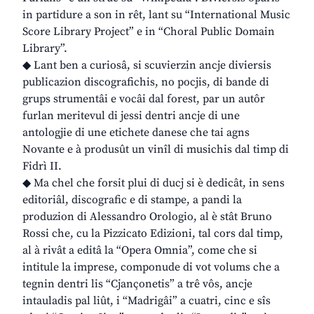
in partidure a son in rêt, lant su “International Music
Score Library Project” e in “Choral Public Domain
Library”.
◆ Lant ben a curiosâ, si scuvierzin ancje diviersis
publicazion discografichis, no pocjis, di bande di
grups strumentâi e vocâi dal forest, par un autôr
furlan meritevul di jessi dentri ancje di une
antologjie di une etichete danese che tai agns
Novante e à produsût un vinîl di musichis dal timp di
Fidrì II.
◆ Ma chel che forsit plui di ducj si è dedicât, in sens
editoriâl, discografic e di stampe, a pandi la
produzion di Alessandro Orologio, al è stât Bruno
Rossi che, cu la Pizzicato Edizioni, tal cors dal timp,
al à rivât a editâ la “Opera Omnia”, come che si
intitule la imprese, componude di vot volums che a
tegnin dentri lis “Cjançonetis” a trê vôs, ancje
intauladis pal liût, i “Madrigâi” a cuatri, cinc e sîs