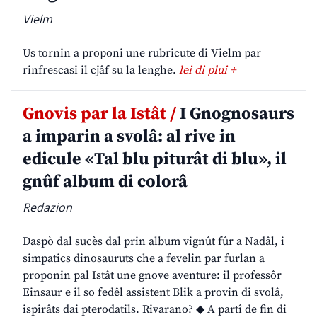
Vielm
Us tornin a proponi une rubricute di Vielm par
rinfrescasi il cjâf su la lenghe.
lei di plui +
Gnovis par la Istât /
I Gnognosaurs
a imparin a svolâ: al rive in
edicule «Tal blu piturât di blu», il
gnûf album di colorâ
Redazion
Daspò dal sucès dal prin album vignût fûr a Nadâl, i
simpatics dinosauruts che a fevelin par furlan a
proponin pal Istât une gnove aventure: il professôr
Einsaur e il so fedêl assistent Blik a provin di svolâ,
ispirâts dai pterodatils. Rivarano? ◆ A partî de fin di