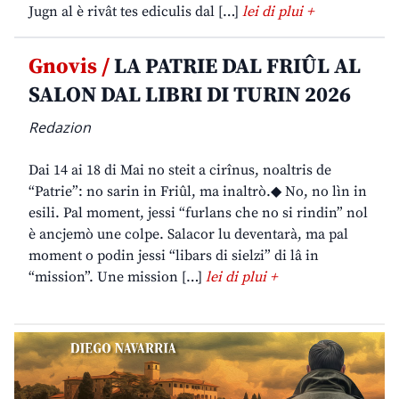
Jugn al è rivât tes ediculis dal […]
lei di plui +
Gnovis /
LA PATRIE DAL FRIÛL AL
SALON DAL LIBRI DI TURIN 2026
Redazion
Dai 14 ai 18 di Mai no steit a cirînus, noaltris de
“Patrie”: no sarin in Friûl, ma inaltrò.◆ No, no lìn in
esili. Pal moment, jessi “furlans che no si rindin” nol
è ancjemò une colpe. Salacor lu deventarà, ma pal
moment o podin jessi “libars di sielzi” di lâ in
“mission”. Une mission […]
lei di plui +