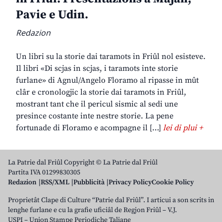
Pavie e Udin.
Redazion
Un libri su la storie dai taramots in Friûl nol esisteve.
Il libri «Di scjas in scjas, i taramots inte storie
furlane» di Agnul/Angelo Floramo al ripasse in mût
clâr e cronologjic la storie dai taramots in Friûl,
mostrant tant che il pericul sismic al sedi une
presince costante inte nestre storie. La pene
fortunade di Floramo e acompagne il […]
lei di plui +
La Patrie dal Friûl Copyright © La Patrie dal Friûl
Partita IVA 01299830305
Redazion
RSS/XML
Pubblicità
Privacy Policy
Cookie Policy
Proprietât Clape di Culture “Patrie dal Friûl”. I articui a son scrits in
lenghe furlane e cu la grafie uficiâl de Regjon Friûl – V.J.
USPI – Union Stampe Periodiche Taliane