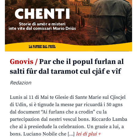
Gnovis /
Par che il popul furlan al
salti fûr dal taramot cul cjâf e vîf
Redazion
Lunis ai 11 di Mai te Glesie di Sante Marie sul Cjiscjel
di Udin, si è tignude la messe par ricuardâ i 50 agns
dal document “Ai furlans che a crodin” cu la
partecipazion dal nestri vescul bons. Riccardo Lamba
che al à presiedude la celebrazion. Un grazie a lui, a
bons. Luciano Nobile che […]
lei di plui +