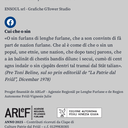
ENSOUL srl
-
Grafiche GTower Studio
Cui che o sin
«O sin furlans di lenghe furlane, che a son convints di fâ
part de nazion furlane. Che al è come dî che o sin un
popul, une etnie, une nazion, che dopo tancj parons, che
a àn balinât di chestis bandis dilunc i secui, cumò di cent
agns indaûr o sin cjapâts dentri tal tramai dal Stât talian».
(Pre Toni Beline, sul so prin editoriâl de “La Patrie dal
Friûl”, Dicembar 1978)
Progjet finanziât de ARLeF - Agjenzie Regjonâl pe Lenghe Furlane e de Regjon
Autonome Friûl-Vignesie Julie
ANNO 2025
– Contributi ricevuti da Clape di
Culture Patrie dal Friûl – c.f. 01299830305