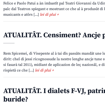
Felice e Paolo Patui a àn imbastît pal Teatri Giovanni da Udin
palc dal Teatron spiegant e mostrant ce che al à produsût di bo
musicants e atôrs […]
lei di plui +
ATUALITÂT. Censiment? Ancje p
............
Rem Spicemei, di Visepente al à tai dîs passâts mandât une le
dirit: chel di jessi ricognossude la nestre lenghe ancje tun
si fasarà tal 2011), midiant de aplicazion de leç nazionâl, e di
rispietâ ce che […]
lei di plui +
ATUALITÂT. I dialets F-VJ, patri
buride?