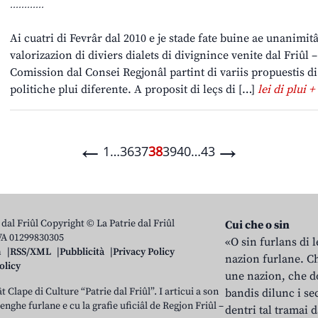
............
Ai cuatri di Fevrâr dal 2010 e je stade fate buine ae unanimitâ
valorizazion di diviers dialets di divignince venite dal Friûl 
Comission dal Consei Regjonâl partint di variis propuestis di 
politiche plui diferente. A proposit di leçs di […]
lei di plui +
←
→
1
…
36
37
38
39
40
…
43
 dal Friûl Copyright © La Patrie dal Friûl
Cui che o sin
IVA 01299830305
«O sin furlans di 
n
RSS/XML
Pubblicità
Privacy Policy
nazion furlane. Ch
olicy
une nazion, che do
t Clape di Culture “Patrie dal Friûl”. I articui a son
bandis dilunc i se
 lenghe furlane e cu la grafie uficiâl de Regjon Friûl –
dentri tal tramai d