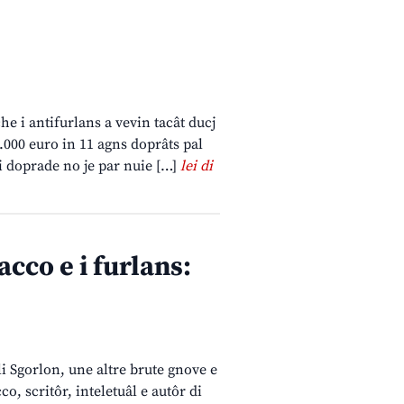
he i antifurlans a vevin tacât ducj
0.000 euro in 11 agns doprâts pal
hi doprade no je par nuie […]
lei di
co e i furlans:
li Sgorlon, une altre brute gnove e
o, scritôr, inteletuâl e autôr di