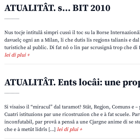
ATUALITÂT. s… BIT 2010
............
Nus tocje intitulâ simpri cussì il toc su la Borse Internazionâ
davuelç ogni an a Milan, li che dutis lis regjons talianis e da
turistiche al public. Di fat nô o lin par scrusignâ trop che di
lei di plui +
ATUALITÂT. Ents locâi: une pro
............
Si visaiso il “miracul” dal taramot? Stât, Regjon, Comuns e – 
Cuatri istituzions par une ricostruzion che e à fat scuele. Part
inconfutabil, par provâ a pensâ a une Cjargne anime di se s
che e à metût lidrîs […]
lei di plui +