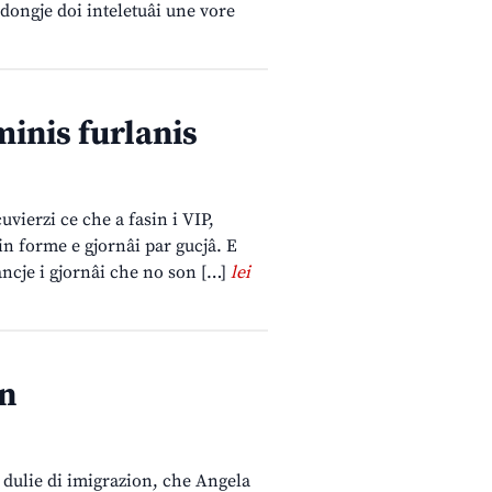
t dongje doi inteletuâi une vore
minis furlanis
uvierzi ce che a fasin i VIP,
 in forme e gjornâi par gucjâ. E
 ancje i gjornâi che no son […]
lei
an
e dulie di imigrazion, che Angela