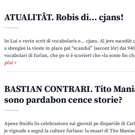
ATUALITÂT. Robis di… cjans!
............
In Lui o vevin scrit di vocabolaris e… cjans. Al jere sucedût c
a sbregâsi la vieste in place pal “scandul” (secont lôr) dai 94
vocabolari di furlan, che po si è scuviert che «la some fin c
plui +
BASTIAN CONTRARI. Tito Maniac
sono pardabon cence storie?
............
Apene finidis lis celebrazions sui gjornâi pe disparide di Car
je vignude a segnâ la culture furlane: la muart di Tito Maniacc