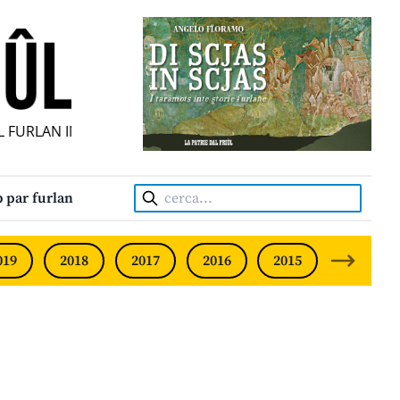
FURLAN INDIPENDENT • INDEPENDENT FRIULIAN MONTHLY •
Cerca:
 par furlan
019
2018
2017
2016
2015
2014