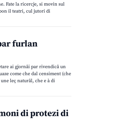
e. Fate la ricercje, si movin sul
n il teatri, cul jutori di
ar furlan
tare ai gjornâi par rivendicâ un
e suaze come che dal censiment (che
 une leç naturâl, che e à di
moni di protezi di