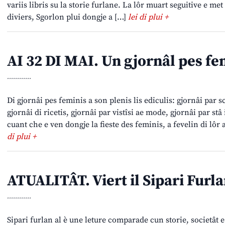
variis libris su la storie furlane. La lôr muart seguitive e me
diviers, Sgorlon plui dongje a […]
lei di plui +
AI 32 DI MAI. Un gjornâl pes fe
............
Di gjornâi pes feminis a son plenis lis ediculis: gjornâi par sc
gjornâi di ricetis, gjornâi par vistîsi ae mode, gjornâi par stâ
cuant che e ven dongje la fieste des feminis, a fevelin di lôr
di plui +
ATUALITÂT. Viert il Sipari Furl
............
Sipari furlan al è une leture comparade cun storie, societât 