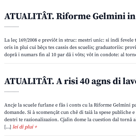
ATUALITÂT. Riforme Gelmini in
............
La leç 169/2008 e previôt in struc: mestri unic: si indi fevele 
oris in plui cui bêçs tes cassis des scuelis; graduatoriis: prov
doprâ i numars fin al 10 par dâ i vôts; vôt in condote: al torn
ATUALITÂT. A risi 40 agns di lav
............
Ancje la scuele furlane e fâs i conts cu la Riforme Gelmini pa
domande. Si à scomençât cun chê di taiâ la spese publiche e a
dentri te razionalizazion. Cjalìn dome la cuestion dal tornâ a
[…]
lei di plui +