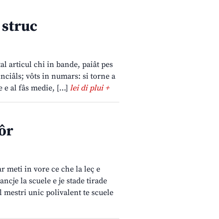
 struc
tal articul chi in bande, paiât pes
inciâls; vôts in numars: si torne a
e e al fâs medie, […]
lei di plui +
ôr
r meti in vore ce che la leç e
ncje la scuele e je stade tirade
l mestri unic polivalent te scuele