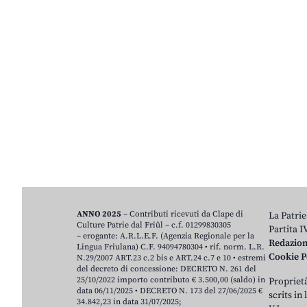
ANNO 2025
– Contributi ricevuti da Clape di
La Patrie
Culture Patrie dal Friûl – c.f. 01299830305
Partita 
– erogante: A.R.L.E.F. (Agenzia Regionale per la
Redazio
Lingua Friulana) C.F. 94094780304 • rif. norm. L.R.
Cookie P
N.29/2007 ART.23 c.2 bis e ART.24 c.7 e 10 • estremi
del decreto di concessione: DECRETO N. 261 del
25/10/2022 importo contributo € 3.500,00 (saldo) in
Proprietâ
data 06/11/2025 • DECRETO N. 173 del 27/06/2025 €
scrits in
34.842,23 in data 31/07/2025;