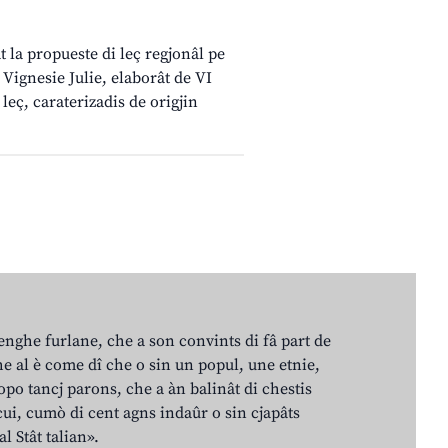
t la propueste di leç regjonâl pe
– Vignesie Julie, elaborât de VI
leç, caraterizadis de origjin
lenghe furlane, che a son convints di fâ part de
e al è come dî che o sin un popul, une etnie,
po tancj parons, che a àn balinât di chestis
cui, cumò di cent agns indaûr o sin cjapâts
al Stât talian».