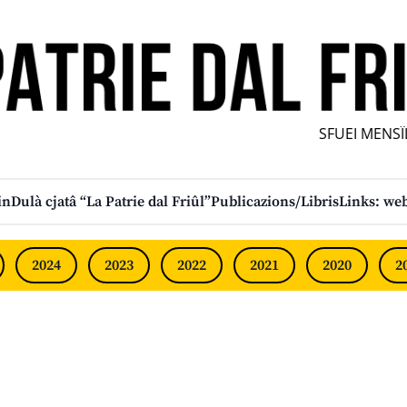
SFUEI MENSÎL 
in
Dulà cjatâ “La Patrie dal Friûl”
Publicazions/Libris
Links: web
2024
2023
2022
2021
2020
2