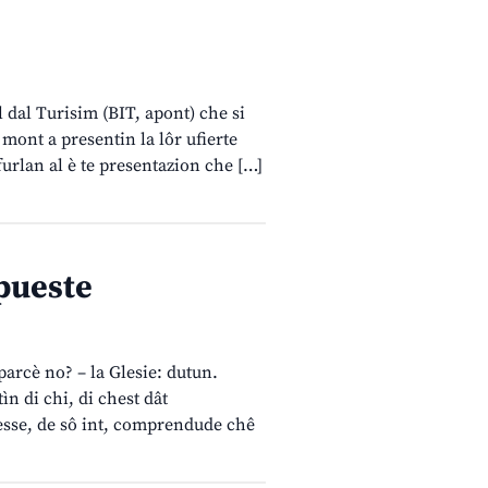
l dal Turisim (BIT, apont) che si
l mont a presentin la lôr ufierte
 furlan al è te presentazion che […]
pueste
parcè no? – la Glesie: dutun.
ìn di chi, di chest dât
tesse, de sô int, comprendude chê